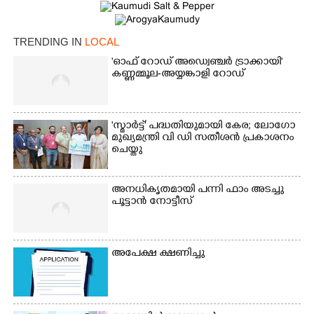
TRENDING IN
LOCAL
'ഓഫ് റോഡ് അഡ്വെഞ്ചർ ട്രാക്കായി'
കണ്ണമ്മൂല-അയ്യങ്കാളി റോഡ്
'സ്മാർട്ട്' പദ്ധതിയുമായി കേര; ലോഗോ
മുഖ്യമന്ത്രി വി ഡി സതീശൻ പ്രകാശനം
ചെയ്തു
അനധികൃതമായി പന്നി ഫാം അടച്ചു
പൂട്ടാൻ നോട്ടീസ്
×
Share this link
അപേക്ഷ ക്ഷണിച്ചു
Copy Link