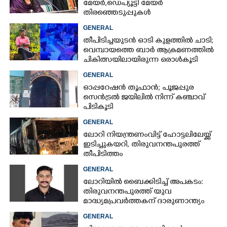
മേയർ, ഡെപ്യൂട്ടി മേയർ
തിരഞ്ഞെടുപ്പുകൾ
റദ്ദാക്കണമെന്നാവശ്യപ്പെട്ട് സിപിഎം
GENERAL
തീപിടിച്ചയുടൻ ഓടി കുളത്തിൽ ചാടി;
വെമ്പായത്തെ ബാർ ആക്രമണത്തിൽ
ചികിത്സയിലായിരുന്ന ഒരാൾകൂടി
മരിച്ചു
GENERAL
ഓപ്പറേഷൻ തൂഫാൻ; പൂജപ്പുര
സെൻട്രൽ ജയിലിൽ നിന്ന് കഞ്ചാവ്
പിടികൂടി
GENERAL
ലോറി നിയന്ത്രണംവിട്ട് ഹോട്ടലിലേയ്ക്ക്
ഇടിച്ചുകയറി, തിരുവനന്തപുരത്ത്
തീപിടിത്തം
GENERAL
ലോറിയിൽ ബൈക്കിടിച്ച് അപകടം:
തിരുവനന്തപുരത്ത് യുവ
മാദ്ധ്യമപ്രവർത്തകന് ദാരുണാന്ത്യം
GENERAL