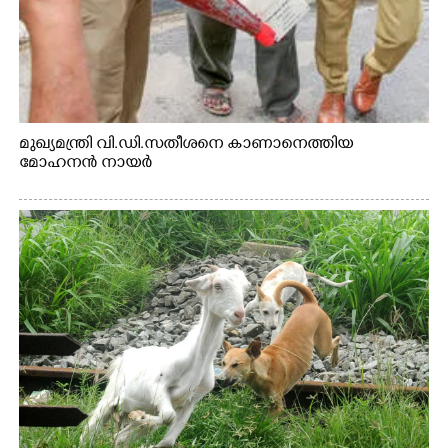
മുഖ്യമന്ത്രി വി.ഡി.സതീശനെ കാണാനെത്തിയ
മോഹനൻ നായർ