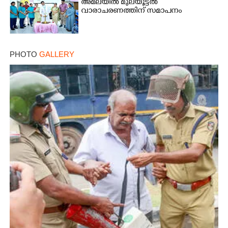
അമലയിൽ മുലയൂട്ടൽ
വാരാചരണത്തിന് സമാപനം
PHOTO
GALLERY