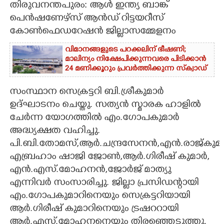
തിരുവനന്തപുരം: ആൾ ഇന്ത്യ ബാങ്ക്
പെൻഷണേഴ്സ് ആൻഡ് റിട്ടയറീസ്
CARTOONS
കോൺഫെഡറേഷൻ ജില്ലാസമ്മേളനം
LITERATURE
വിമാനങ്ങളുടെ പറക്കലിന് ഭീഷണി;​
മാലിന്യം നിക്ഷേപിക്കുന്നവരെ പിടിക്കാൻ
24 മണിക്കൂറും പ്രവർത്തിക്കുന്ന സ്‌ക്വാഡ്
ZOOM
സംസ്ഥാന സെക്രട്ടറി ബി.ശ്രീകുമാർ
ഉദ്ഘാടനം ചെയ്തു. സത്യൻ സ്മാരക ഹാളിൽ
CONTACT US
ചേർന്ന യോഗത്തിൽ എം.ഗോപകുമാർ
അദ്ധ്യക്ഷത വഹിച്ചു.
പി.ബി.തോമസ്,ആർ.ചന്ദ്രസേനൻ,എൻ.രാജ്കുമാർ
എബ്രഹാം ഷാജി ജോൺ,​ആർ.ഗിരീഷ് കുമാർ,​
എൻ.എസ്.മോഹനൻ,​ജോർജ് മാത്യു
എന്നിവർ സംസാരിച്ചു. ജില്ലാ പ്രസിഡന്റായി
എം.ഗോപകുമാറിനെയും സെക്രട്ടറിയായി
ആർ.ഗിരീഷ് കുമാറിനെയും ട്രഷററായി
ആർ.എസ്.മോഹനനെയും തിരഞ്ഞെടുത്തു.