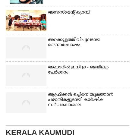
അസസ്‌മെന്റ് ക്യാമ്പ്
അറക്കുളത്ത് വിപുലമായ
ഓണാഘോഷം
ആധാറിൽ ഇനി ഇ - മെയിലും
ചേർക്കാം
ആഫ്രിക്കൻ ഒച്ചിനെ തുരത്താൻ
പദ്ധതികളുമായി കാർഷിക
സർവകലാശാല
KERALA KAUMUDI