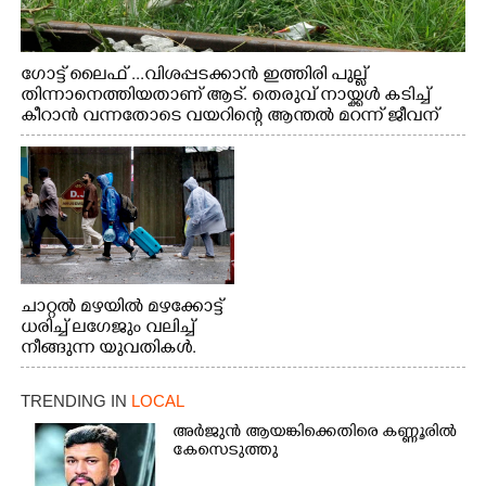
ഗോട്ട് ലൈഫ് ...വിശപ്പടക്കാൻ ഇത്തിരി പുല്ല്
തിന്നാനെത്തിയതാണ് ആട്. തെരുവ് നായ്ക്കൾ കടിച്ച്
കീറാൻ വന്നതോടെ വയറിന്റെ ആന്തൽ മറന്ന് ജീവന്
വേണ്ടിയായി ഓട്ടം. എറണാകുളം വാത്തുരുത്തിയിൽ
നിന്നുള്ള കാഴ്ച
ചാറ്റൽ മഴയിൽ മഴക്കോട്ട്
ധരിച്ച് ലഗേജും വലിച്ച്
നീങ്ങുന്ന യുവതികൾ.
എറണാകുളം മേനകയിൽ
നിന്നുള്ള കാഴ്ച
TRENDING IN
LOCAL
അർജുൻ ആയങ്കിക്കെതിരെ കണ്ണൂരിൽ
കേസെടുത്തു