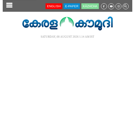
SECTIONS
ENGLISH
E-PAPER
KĀZHCHA
HOME
LATEST
SATURDAY, 08 AUGUST 2026 1.14 AM IST
AUDIO
NOTIFIED NEWS
POLL
KERALA
LOCAL
NEWS 360
CASE DIARY