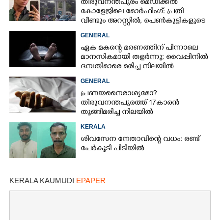
തിരുവനന്തപുരം മെഡിക്കൽ
കോളേജിലെ മോർഫിംഗ്: പ്രതി
വീണ്ടും അറസ്റ്റിൽ, പെൺകുട്ടികളുടെ
ചിത്രങ്ങളെടുത്തത് ഇൻസ്റ്റഗ്രാമിൽ
GENERAL
നിന്ന്
ഏക മകന്റെ മരണത്തിന് പിന്നാലെ
മാനസികമായി തളർന്നു; വൈപ്പിനിൽ
ദമ്പതിമാരെ മരിച്ച നിലയിൽ
കണ്ടെത്തി
GENERAL
പ്രണയനെെരാശ്യമോ?
തിരുവനന്തപുരത്ത് 17കാരൻ
തൂങ്ങിമരിച്ച നിലയിൽ
KERALA
ശിവസേന നേതാവിന്റെ വധം: രണ്ട്
പേർകൂടി പിടിയിൽ
KERALA KAUMUDI
EPAPER