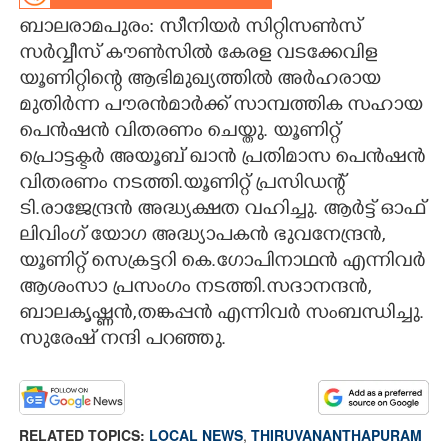
ബാലരാമപുരം: സീനിയർ സിറ്റിസൺസ്
CARTOONS
സർവ്വീസ് കൗൺസിൽ കേരള വടക്കേവിള
യൂണിറ്റിന്റെ ആഭിമുഖ്യത്തിൽ അർഹരായ
LITERATURE
മുതിർന്ന പൗരൻമാർക്ക് സാമ്പത്തിക സഹായ
പെൻഷൻ വിതരണം ചെയ്തു. യൂണിറ്റ്
ZOOM
പ്രൊട്ടക്ടർ അയൂബ് ഖാൻ പ്രതിമാസ പെൻഷൻ
വിതരണം നടത്തി.യൂണിറ്റ് പ്രസിഡന്റ്
ടി.രാജേന്ദ്രൻ അദ്ധ്യക്ഷത വഹിച്ചു. ആർട്ട് ഓഫ്
CONTACT US
ലിവിംഗ് യോഗ അദ്ധ്യാപകൻ ഭുവനേന്ദ്രൻ,​
യൂണിറ്റ് സെക്രട്ടറി കെ.ഗോപിനാഥൻ എന്നിവർ
ആശംസാ പ്രസംഗം നടത്തി.സദാനന്ദൻ,​
ബാലകൃഷ്ണൻ,​തങ്കപ്പൻ എന്നിവർ സംബന്ധിച്ചു.
സുരേഷ് നന്ദി പറഞ്ഞു.
RELATED TOPICS:
LOCAL NEWS
,
THIRUVANANTHAPURAM