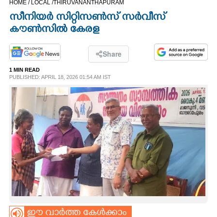
HOME /
LOCAL /
THIRUVANANTHAPURAM
CINEMA
സീനിയർ സിറ്റിസൺസ് സർവീസ്
കൗൺസിൽ കേരള
OPINION
Share
PHOTOS
1 MIN READ
PUBLISHED: APRIL 18, 2026 01:54 AM IST
LIFESTYLE
SPIRITUAL
INFO+
ART
ASTRO
ഈ വാർത്ത കേൾക്കാം