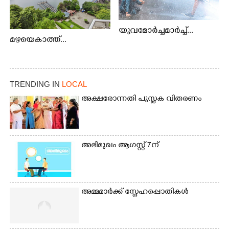
യുവമോർച്ചമാർച്ച്...
മഴയെകാത്ത്...
TRENDING IN
LOCAL
അക്ഷരോന്നതി പുസ്തക വിതരണം
അഭിമുഖം ആഗസ്റ്റ് 7ന്
അമ്മമാർക്ക് സ്നേഹപ്പൊതികൾ