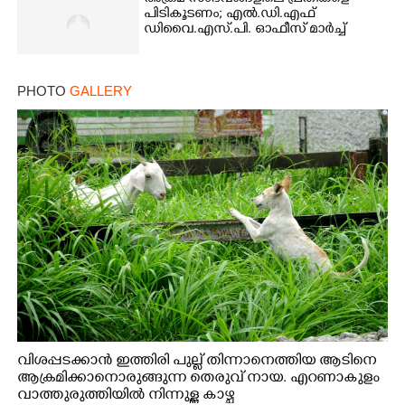
പിടികൂടണം; എൽ.ഡി.എഫ്
ഡിവൈ.എസ്.പി. ഓഫീസ് മാർച്ച്
PHOTO
GALLERY
വിശപ്പടക്കാൻ ഇത്തിരി പുല്ല് തിന്നാനെത്തിയ ആടിനെ
ആക്രമിക്കാനൊരുങ്ങുന്ന തെരുവ് നായ. എറണാകുളം
വാത്തുരുത്തിയിൽ നിന്നുള്ള കാഴ്ച