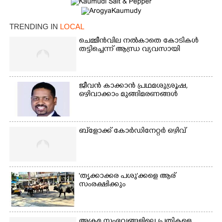
TRENDING IN
LOCAL
ചെമ്മീൻവില നൽകാതെ കോടികൾ
തട്ടിച്ചെന്ന് ആന്ധ്ര വ്യവസായി
ജീവൻ കാക്കാൻ പ്രഥമശുശ്രൂഷ,
ഒഴിവാക്കാം മുങ്ങിമരണങ്ങൾ
×
Share this link
ബ്‌ളോക്ക് കോർഡിനേറ്റർ ഒഴിവ്
Copy Link
'തൃക്കാക്കര പശു'ക്കളെ ആര്
സംരക്ഷിക്കും
അക്രമ സംഭവങ്ങളിലെ പ്രതികളെ