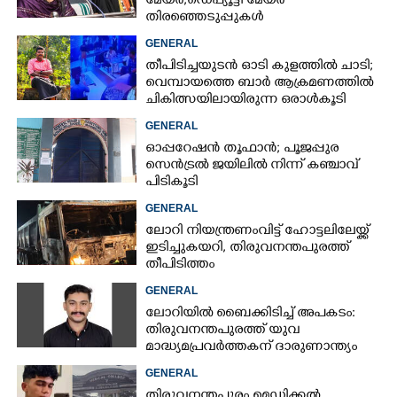
മേയർ, ഡെപ്യൂട്ടി മേയർ
തിരഞ്ഞെടുപ്പുകൾ
റദ്ദാക്കണമെന്നാവശ്യപ്പെട്ട് സിപിഎം
GENERAL
തീപിടിച്ചയുടൻ ഓടി കുളത്തിൽ ചാടി;
വെമ്പായത്തെ ബാർ ആക്രമണത്തിൽ
ചികിത്സയിലായിരുന്ന ഒരാൾകൂടി
മരിച്ചു
GENERAL
ഓപ്പറേഷൻ തൂഫാൻ; പൂജപ്പുര
സെൻട്രൽ ജയിലിൽ നിന്ന് കഞ്ചാവ്
പിടികൂടി
GENERAL
ലോറി നിയന്ത്രണംവിട്ട് ഹോട്ടലിലേയ്ക്ക്
ഇടിച്ചുകയറി, തിരുവനന്തപുരത്ത്
തീപിടിത്തം
GENERAL
ലോറിയിൽ ബൈക്കിടിച്ച് അപകടം:
തിരുവനന്തപുരത്ത് യുവ
മാദ്ധ്യമപ്രവർത്തകന് ദാരുണാന്ത്യം
GENERAL
തിരുവനന്തപുരം മെഡിക്കൽ