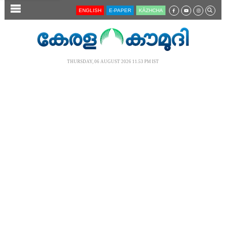
SECTIONS
ENGLISH
E-PAPER
KĀZHCHA
HOME
LATEST
THURSDAY, 06 AUGUST 2026 11.53 PM IST
AUDIO
NOTIFIED NEWS
POLL
KERALA
LOCAL
NEWS 360
CASE DIARY