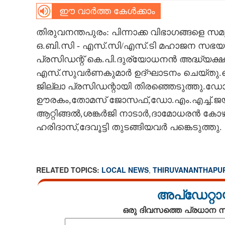
ഈ വാർത്ത കേൾക്കാം
CARTOONS
തിരുവനന്തപുരം: പിന്നാക്ക വിഭാഗങ്ങളെ സ
ഒ.ബി.സി - എസ്.സി/എസ്.ടി മഹാജന സഭയു
LITERATURE
പ്രസിഡന്റ് കെ.പി.ദുര്യോധനൻ അദ്ധ്യക
എസ്.സുവർണകുമാർ ഉദ്ഘാടനം ചെയ്തു.കെ.ബ
ZOOM
ജില്ലാ പ്രസിഡന്റായി തിരഞ്ഞെടുത്തു
ഊരകം,തോമസ് ജോസഫ്,ഡോ.എം.എച്ച്.ജയര
CONTACT US
ആറ്റിങ്ങൽ,ശങ്കർജി നാടാർ,ദാമോധരൻ കേ
ഹരിദാസ്,ദേവൂട്ടി തുടങ്ങിയവർ പങ്കെടുത്തു.
RELATED TOPICS:
LOCAL NEWS
,
THIRUVANANTHAPU
അപ്ഡേറ്റാ
ഒരു ദിവസത്തെ പ്രധാന