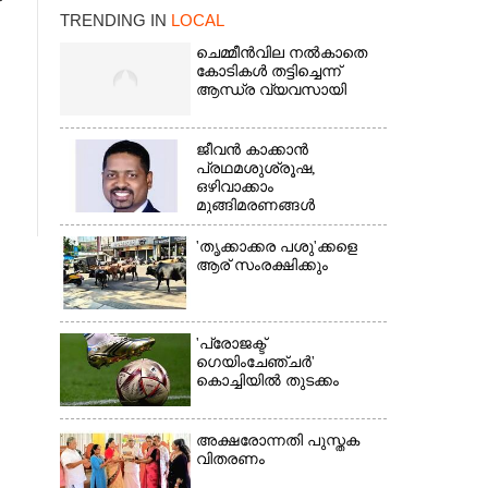
TRENDING IN
LOCAL
ചെമ്മീൻവില നൽകാതെ
കോടികൾ തട്ടിച്ചെന്ന്
ആന്ധ്ര വ്യവസായി
ജീവൻ കാക്കാൻ
പ്രഥമശുശ്രൂഷ,
ഒഴിവാക്കാം
മുങ്ങിമരണങ്ങൾ
×
'തൃക്കാക്കര പശു'ക്കളെ
ആര് സംരക്ഷിക്കും
'പ്രോജക്ട്
ഗെയിംചേഞ്ചർ'
കൊച്ചിയിൽ തുടക്കം
അക്ഷരോന്നതി പുസ്തക
വിതരണം