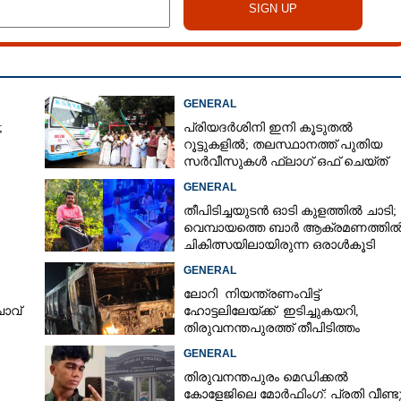
GENERAL
​
പ്രിയദർശിനി ഇനി കൂടുതൽ
റൂട്ടുകളിൽ; തലസ്ഥാനത്ത് പുതിയ
സർവീസുകൾ ഫ്ലാഗ് ഒഫ് ചെയ്ത്
മന്ത്രി കെ മുരളീധരൻ
GENERAL
തീപിടിച്ചയുടൻ ഓടി കുളത്തിൽ ചാടി;
വെമ്പായത്തെ ബാർ ആക്രമണത്തി
ചികിത്സയിലായിരുന്ന ഒരാൾകൂടി
ിഎം
മരിച്ചു
GENERAL
ലോറി നിയന്ത്രണംവിട്ട്
ാവ്
ഹോട്ടലിലേയ്ക്ക് ഇടിച്ചുകയറി,
തിരുവനന്തപുരത്ത് തീപിടിത്തം
GENERAL
തിരുവനന്തപുരം മെഡിക്കൽ
കോളേജിലെ മോർഫിംഗ്: പ്രതി വീണ്ട