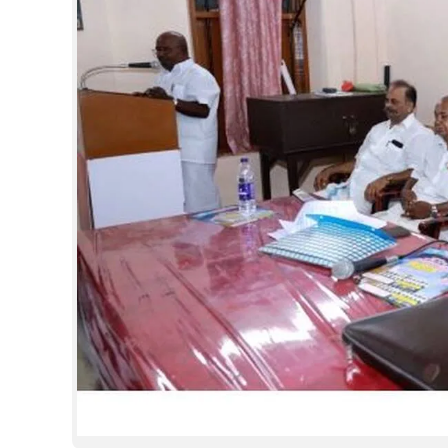
CINEMA
OPINION
PHOTOS
LIFESTYLE
SPIRITUAL
INFO+
ART
ASTRO