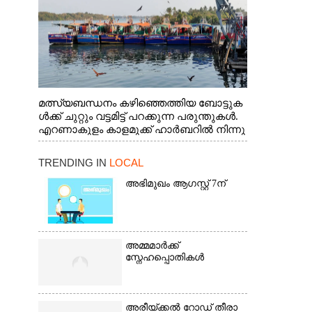
മത്സ്യബന്ധനം കഴിഞ്ഞെത്തിയ ബോട്ടുക
ൾക്ക് ചുറ്റും വട്ടമിട്ട് പറക്കുന്ന പരുന്തുകൾ.
എറണാകുളം കാളമുക്ക് ഹാർബറിൽ നിന്നു
ള്ള കാഴ്ച
TRENDING IN
LOCAL
അഭിമുഖം ആഗസ്റ്റ് 7ന്
അമ്മമാർക്ക്
സ്നേഹപ്പൊതികൾ
അരീയ്ക്കൽ റോഡ് തീരാ