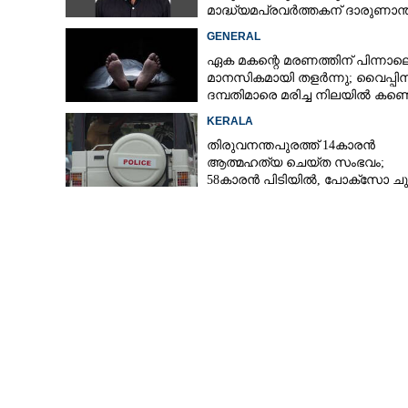
മാദ്ധ്യമപ്രവർത്തകന് ദാരുണാന്
GENERAL
ഏക മകന്റെ മരണത്തിന് പിന്നാല
മാനസികമായി തളർന്നു; വൈപ്പി
ദമ്പതിമാരെ മരിച്ച നിലയിൽ കണ്ടെ
KERALA
തിരുവനന്തപുരത്ത് 14കാരൻ
ആത്മഹത്യ ചെയ്ത സംഭവം;
58കാരൻ പിടിയിൽ, പോക്‌സോ ചു
അറസ്റ്റ്
സമ്മേളനം