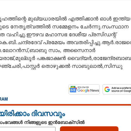
മൂഹത്തിന്റെ മുഖ്യധാരയിൽ എത്തിക്കാൻ ഓൾ ഇന്ത്യ
ടെ നേതൃത്വത്തിൽ സമ്മേളനം ചേർന്നു.സംസ്ഥാന
്ഷത വഹിച്ചു.ഈഴവ മഹാസഭ ദേശീയ പ്രസിഡന്റ്
ി.ചന്ദ്രദേവ് പ്രമേയം അവതരിപ്പിച്ചു.ആർ.രാജ
.ഡോ.ലോറൻസ്,ബാബു സാം, അസൈനാർ
ാജ്,മുല്ലൂർ പങ്കജാക്ഷൻ വൈദ്യർ,രാജേന്ദ്രബാബ
ാഴഞ്ചേരി,പാസ്റ്റർ തൊഴുക്കൽ സാബുലാൽ,സിന്ധു
RAM
യിരിക്കാം ദിവസവും
 സംഭവങ്ങൾ നിങ്ങളുടെ ഇൻബോക്സിൽ