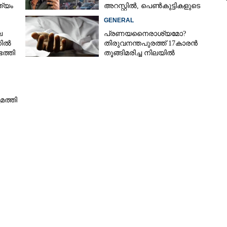
ത്യം
അറസ്റ്റിൽ, പെൺകുട്ടികളുടെ
ചിത്രങ്ങളെടുത്തത് ഇൻസ്റ്റഗ്രാമിൽ
GENERAL
നിന്ന്
െ
പ്രണയനെെരാശ്യമോ?
നിൽ
തിരുവനന്തപുരത്ത് 17കാരൻ
ത്തി
തൂങ്ങിമരിച്ച നിലയിൽ
മത്തി
Share this link
Copy Link