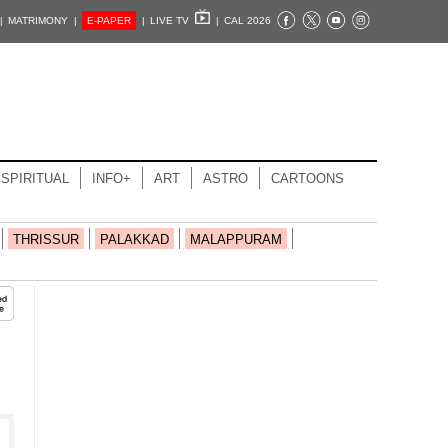
|
MATRIMONY |
E-PAPER
|
LIVE TV
|
CAL 2026
SPIRITUAL
INFO+
ART
ASTRO
CARTOONS
THRISSUR
PALAKKAD
MALAPPURAM