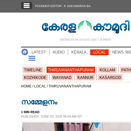
SECTIONS
FOUNDER EDITOR : K SUKUMARAN BA
HOME
LATEST
AUDIO
THURSDAY, 06 AUGUST 2026 7.28 PM IST
NOTIFIED NEWS
LATEST
AUDIO
KERALA
LOCAL
NEWS 360
POLL
KERALA
TIMELINE
THIRUVANANTHAPURAM
KOLLAM
PATH
KOZHIKODE
WAYANAD
KANNUR
KASARGOD
LOCAL
HOME /
LOCAL /
THIRUVANANTHAPURAM
സമ്മേളനം
NEWS 360
1 MIN READ
PUBLISHED: JUNE 03, 2026 06:58 AM IST
CASE DIARY