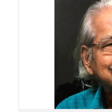
CINEMA
OPINION
PHOTOS
LIFESTYLE
SPIRITUAL
INFO+
ART
ASTRO