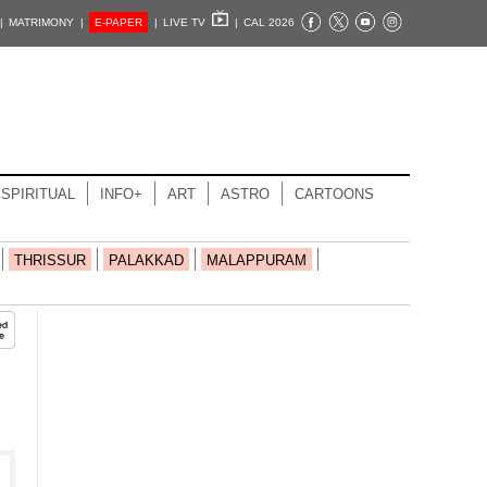
|
MATRIMONY |
E-PAPER
|
LIVE TV
|
CAL 2026
SPIRITUAL
INFO+
ART
ASTRO
CARTOONS
THRISSUR
PALAKKAD
MALAPPURAM