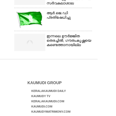
സർവകലാശാല
ആർ.ജെ.ഡി
പ്രതിഷേധിച്ചു
ഇന്നലെ ഊർജ്ജിത
തെരച്ചിൽ; ഗൗതംകൃഷ്ണയെ
കണ്ടെത്താനായില്ല
KAUMUDI GROUP
KERALAKAUMUDI DAILY
KAUMUDY TV
KERALAKAUMUDI.COM
KAUMUDI.COM
KAUMUDYMATRIMONY.COM