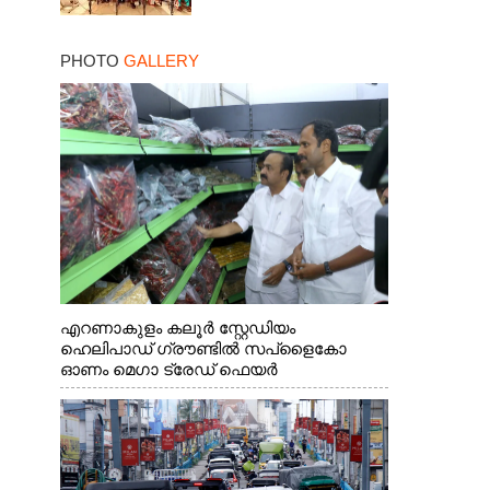
PHOTO
GALLERY
എറണാകുളം കലൂർ സ്റ്റേഡിയം
ഹെലിപാഡ് ഗ്രൗണ്ടിൽ സപ്ളൈകോ
ഓണം മെഗാ ട്രേഡ് ഫെയർ
സംസ്ഥാനതല ഉദ്ഘാടനം നിർവഹിച്ച്
സ്റ്റാൾ സന്ദർശിക്കുന്ന മുഖ്യമന്ത്രി വി.ഡി.
സതീശൻ. മന്ത്രി അനൂപ് ജേക്കബ് സമീപം