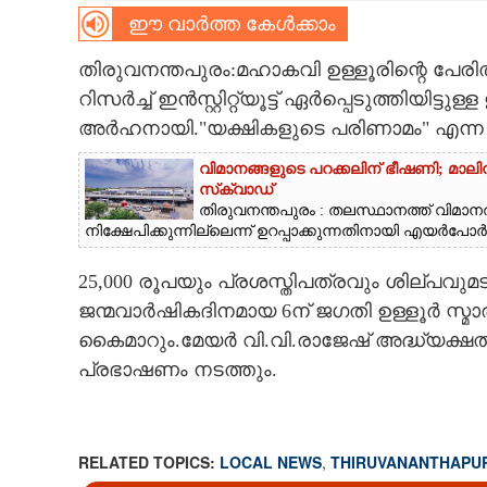
ഈ വാർത്ത കേൾക്കാം
CARTOONS
തിരുവനന്തപുരം:മഹാകവി ഉള്ളൂരിന്റെ പ
റിസർച്ച് ഇൻസ്റ്റിറ്റ്യൂട്ട് ഏർപ്പെടുത്തിയിട്
LITERATURE
അർഹനായി."യക്ഷികളുടെ പരിണാമം" എന്ന 
ZOOM
വിമാനങ്ങളുടെ പറക്കലിന് ഭീഷണി;​ മാലിന്
സ്‌ക്വാഡ്
തിരുവനന്തപുരം : തലസ്ഥാനത്ത് വിമാനത്
CONTACT US
നിക്ഷേപിക്കുന്നില്ലെന്ന് ഉറപ്പാക്കുന്നതിനായി എയർപോർട്ട
25,000 രൂപയും പ്രശസ്തിപത്രവും ശില്പവുമ
ജന്മവാർഷികദിനമായ 6ന് ജഗതി ഉള്ളൂർ സ്മാ
കൈമാറും.മേയർ വി.വി.രാജേഷ് അദ്ധ്യക്
പ്രഭാഷണം നടത്തും.
RELATED TOPICS:
LOCAL NEWS
,
THIRUVANANTHAPU