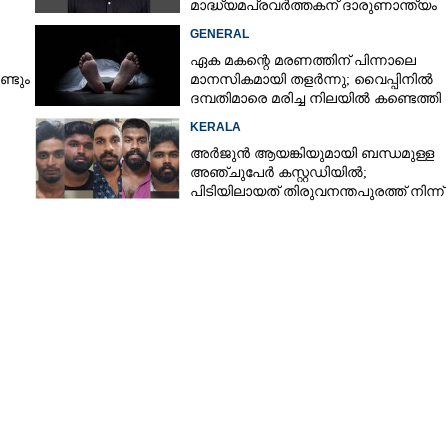
മാദ്ധ്യമപ്രവർത്തകന് ദാരുണാന്ത്യം
GENERAL
ഏക മകന്റെ മരണത്തിന് പിന്നാലെ
്ടും
മാനസികമായി തളർന്നു; വൈപ്പിനിൽ
ദമ്പതിമാരെ മരിച്ച നിലയിൽ കണ്ടെത്തി
ിൽ
KERALA
അർജുൻ ആയങ്കിയുമായി ബന്ധമുള്ള
അഞ്ചുപേർ കസ്റ്റഡിയിൽ;
പിടിയിലായത് തിരുവനന്തപുരത്ത് നിന്ന്
Share this link
Copy Link
ഉള്ളൂർ അവാർഡ് പി.പി.ശ്രീധരനുണ്ണിക്ക്