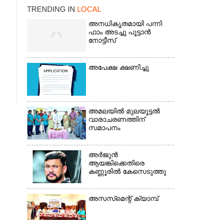
TRENDING IN
LOCAL
അനധികൃതമായി പന്നി
ഫാം അടച്ചു പൂട്ടാൻ
നോട്ടീസ്
അപേക്ഷ ക്ഷണിച്ചു
×
അമലയിൽ മുലയൂട്ടൽ
വാരാചരണത്തിന്
സമാപനം
അർജുൻ
ആയങ്കിക്കെതിരെ
കണ്ണൂരിൽ കേസെടുത്തു
അസസ്‌മെന്റ് ക്യാമ്പ്