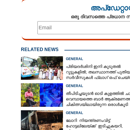
അപ്ഡേറ്റാ
ഒരു ദിവസത്തെ പ്രധാന
RELATED NEWS
GENERAL
പ്രിയദർശിനി ഇനി കൂടുതൽ
റൂട്ടുകളിൽ; തലസ്ഥാനത്ത് പുതി
സർവീസുകൾ ഫ്ലാഗ് ഒഫ് ചെയ്ത
മന്ത്രി കെ മുരളീധരൻ
GENERAL
തീപിടിച്ചയുടൻ ഓടി കുളത്തിൽ ചാ
വെമ്പായത്തെ ബാർ ആക്രമണത്
ചികിത്സയിലായിരുന്ന ഒരാൾകൂടി
മരിച്ചു
GENERAL
ലോറി നിയന്ത്രണംവിട്ട്
ഹോട്ടലിലേയ്ക്ക് ഇടിച്ചുകയറി,