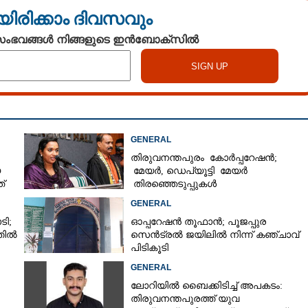
യിരിക്കാം ദിവസവും
 സംഭവങ്ങൾ നിങ്ങളുടെ ഇൻബോക്സിൽ
GENERAL
തിരുവനന്തപുരം കോർപ്പറേഷൻ;
യ
മേയർ, ഡെപ്യൂട്ടി മേയർ
്
തിരഞ്ഞെടുപ്പുകൾ
റദ്ദാക്കണമെന്നാവശ്യപ്പെട്ട് സിപിഎം
GENERAL
ടി;
ഓപ്പറേഷൻ തൂഫാൻ; പൂജപ്പുര
തിൽ
സെൻട്രൽ ജയിലിൽ നിന്ന് കഞ്ചാവ്
പിടികൂടി
GENERAL
ലോറിയിൽ ബൈക്കിടിച്ച് അപകടം:
തിരുവനന്തപുരത്ത് യുവ