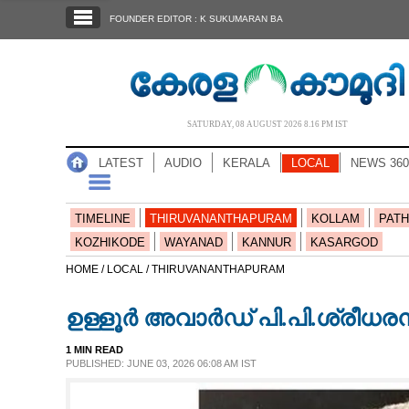
SECTIONS
FOUNDER EDITOR : K SUKUMARAN BA
HOME
LATEST
AUDIO
SATURDAY, 08 AUGUST 2026 8.16 PM IST
NOTIFIED NEWS
LATEST
AUDIO
KERALA
LOCAL
NEWS 360
POLL
KERALA
TIMELINE
THIRUVANANTHAPURAM
KOLLAM
PATH
KOZHIKODE
WAYANAD
KANNUR
KASARGOD
LOCAL
HOME /
LOCAL /
THIRUVANANTHAPURAM
ഉള്ളൂർ അവാർഡ് പി.പി.ശ്രീധരനുണ
NEWS 360
1 MIN READ
PUBLISHED: JUNE 03, 2026 06:08 AM IST
CASE DIARY