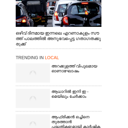
ഒഴിവ് ദിനമായ ഇന്നലെ എറണാകുളം സൗ
ത്ത് പാലത്തിൽ അനുഭവപ്പെട്ട ഗതാഗതക്കു
രുക്ക്
TRENDING IN
LOCAL
അറക്കുളത്ത് വിപുലമായ
ഓണാഘോഷം
ആധാറിൽ ഇനി ഇ -
മെയിലും ചേർക്കാം
ആഫ്രിക്കൻ ഒച്ചിനെ
തുരത്താൻ
പദ്ധതികളുമായി കാർഷിക