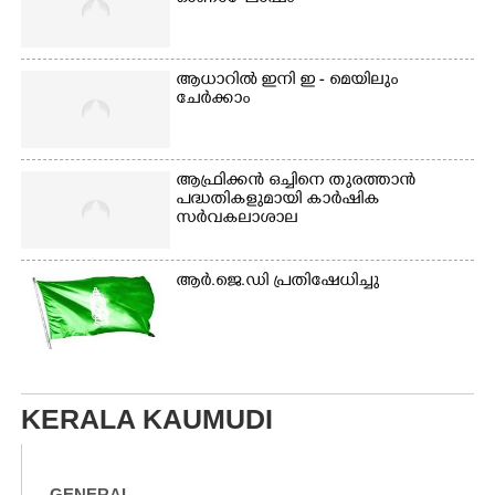
ആധാറിൽ ഇനി ഇ - മെയിലും
ചേർക്കാം
ആഫ്രിക്കൻ ഒച്ചിനെ തുരത്താൻ
പദ്ധതികളുമായി കാർഷിക
സർവകലാശാല
ആർ.ജെ.ഡി പ്രതിഷേധിച്ചു
KERALA KAUMUDI
GENERAL