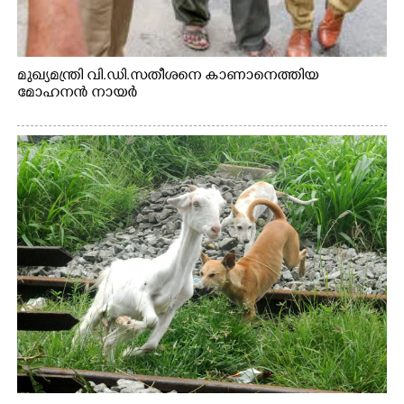
മുഖ്യമന്ത്രി വി.ഡി.സതീശനെ കാണാനെത്തിയ
മോഹനൻ നായർ