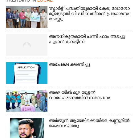
'സ്മാർട്ട്' പദ്ധതിയുമായി കേര; ലോഗോ
മുഖ്യമന്ത്രി വി ഡി സതീശൻ പ്രകാശനം
ചെയ്തു
അനധികൃതമായി പന്നി ഫാം അടച്ചു
പൂട്ടാൻ നോട്ടീസ്
അപേക്ഷ ക്ഷണിച്ചു
×
Share this link
അമലയിൽ മുലയൂട്ടൽ
വാരാചരണത്തിന് സമാപനം
അർജുൻ ആയങ്കിക്കെതിരെ കണ്ണൂരിൽ
കേസെടുത്തു
Copy Link