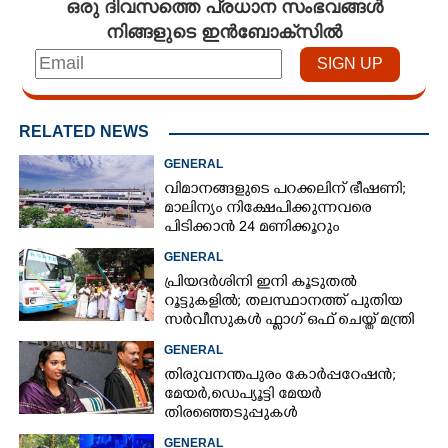
ഒരു ദിവസത്തെ പ്രധാന സംഭവങ്ങൾ
നിങ്ങളുടെ ഇൻബോക്സിൽ
RELATED NEWS
GENERAL
വിമാനങ്ങളുടെ പറക്കലിന് ഭീഷണി;​
മാലിന്യം നിക്ഷേപിക്കുന്നവരെ
പിടിക്കാൻ 24 മണിക്കൂറും
പ്രവർത്തിക്കുന്ന സ്‌ക്വാഡ്
GENERAL
പ്രിയദർശിനി ഇനി കൂടുതൽ
റൂട്ടുകളിൽ; തലസ്ഥാനത്ത് പുതിയ
സർവീസുകൾ ഫ്ലാഗ് ഒഫ് ചെയ്ത് മന്ത്രി
കെ മുരളീധരൻ
GENERAL
തിരുവനന്തപുരം കോർപ്പറേഷൻ;
മേയർ, ഡെപ്യൂട്ടി മേയർ
തിരഞ്ഞെടുപ്പുകൾ
റദ്ദാക്കണമെന്നാവശ്യപ്പെട്ട് സിപിഎം
GENERAL