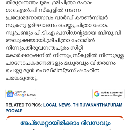
തിരുവനന്തപുരം: ശ്രീചിത്രാ ഹോം
ഗവ.എൽ.പി സ്കൂളിൽ നടന്ന
CARTOONS
പ്രവേശനോത്സവം വാർഡ് കൗൺസിലർ
സുകന്യ ഉദ്ഘാടനം ചെയ്തു.ചിത്രാ ഹോം
LITERATURE
സൂപ്രണ്ടും പി.ടി.എ പ്രസിഡന്റുമായ ബിന്ദു.വി
അദ്ധ്യക്ഷയായി.ശ്രീചിത്രാ ഹോമിൽ
ZOOM
നിന്നും,തിരുവനന്തപുരം സിറ്റി
കോർപ്പറേഷനിൽ നിന്നും,സ്കൂളിൽ നിന്നുമുള്ള
CONTACT US
പഠനോപകരണങ്ങളും മധുരവും വിതരണം
ചെയ്തു.മുൻ ഹെഡ്മിസ്ട്രസ് ഷാഹിന
പങ്കെടുത്തു.
RELATED TOPICS:
LOCAL NEWS
,
THIRUVANANTHAPURAM
,
POOVAR
അപ്ഡേറ്റായിരിക്കാം ദിവസവും