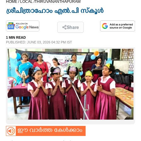
HOME /
LOCAL /
THIRUVANANTHAPURAM
CINEMA
ശ്രീചിത്രാഹോം എൽ.പി സ്കൂൾ
OPINION
Share
1 MIN READ
PHOTOS
PUBLISHED: JUNE 03, 2026 04:32 PM IST
LIFESTYLE
SPIRITUAL
INFO+
ART
ഈ വാർത്ത കേൾക്കാം
ASTRO