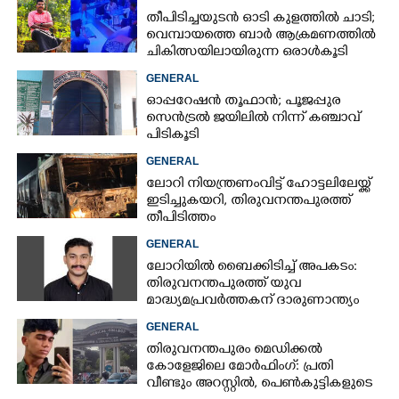
തീപിടിച്ചയുടൻ ഓടി കുളത്തിൽ ചാടി;
വെമ്പായത്തെ ബാർ ആക്രമണത്തിൽ
ചികിത്സയിലായിരുന്ന ഒരാൾകൂടി
മരിച്ചു
GENERAL
ഓപ്പറേഷൻ തൂഫാൻ; പൂജപ്പുര
സെൻട്രൽ ജയിലിൽ നിന്ന് കഞ്ചാവ്
പിടികൂടി
GENERAL
ലോറി നിയന്ത്രണംവിട്ട് ഹോട്ടലിലേയ്ക്ക്
ഇടിച്ചുകയറി, തിരുവനന്തപുരത്ത്
തീപിടിത്തം
GENERAL
ലോറിയിൽ ബൈക്കിടിച്ച് അപകടം:
തിരുവനന്തപുരത്ത് യുവ
മാദ്ധ്യമപ്രവർത്തകന് ദാരുണാന്ത്യം
GENERAL
തിരുവനന്തപുരം മെഡിക്കൽ
കോളേജിലെ മോർഫിംഗ്: പ്രതി
വീണ്ടും അറസ്റ്റിൽ, പെൺകുട്ടികളുടെ