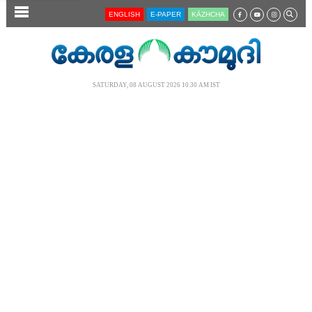
SECTIONS
ENGLISH
E-PAPER
KĀZHCHA
HOME
LATEST
SATURDAY, 08 AUGUST 2026 10.30 AM IST
AUDIO
NOTIFIED NEWS
POLL
KERALA
LOCAL
NEWS 360
CASE DIARY