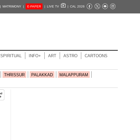
|
MATRIMONY |
E-PAPER
|
LIVE TV
|
CAL 2026
SPIRITUAL
INFO+
ART
ASTRO
CARTOONS
THRISSUR
PALAKKAD
MALAPPURAM