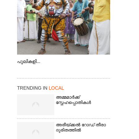
കടത്ത് വള്ളം
പുലികളി...
TRENDING IN
LOCAL
അമ്മമാർക്ക്
സ്നേഹപ്പൊതികൾ
അരീയ്ക്കൽ റോഡ് തീരാ
ദുരിതത്തിൽ