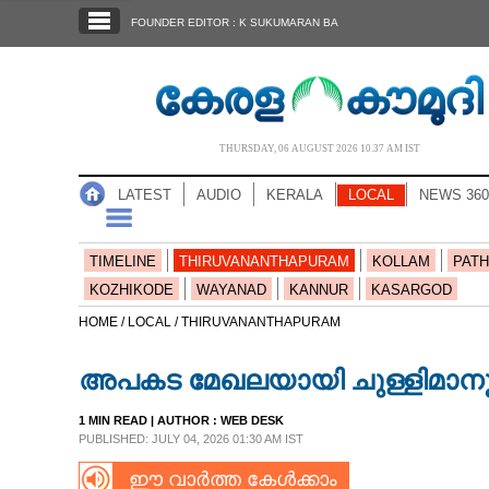
SECTIONS
FOUNDER EDITOR : K SUKUMARAN BA
HOME
LATEST
AUDIO
THURSDAY, 06 AUGUST 2026 10.37 AM IST
NOTIFIED NEWS
LATEST
AUDIO
KERALA
LOCAL
NEWS 360
POLL
KERALA
TIMELINE
THIRUVANANTHAPURAM
KOLLAM
PATH
KOZHIKODE
WAYANAD
KANNUR
KASARGOD
LOCAL
HOME /
LOCAL /
THIRUVANANTHAPURAM
അപകട മേഖലയായി ചുള്ളിമാനൂ
NEWS 360
1 MIN READ
| AUTHOR :
WEB DESK
PUBLISHED: JULY 04, 2026 01:30 AM IST
CASE DIARY
ഈ വാർത്ത കേൾക്കാം