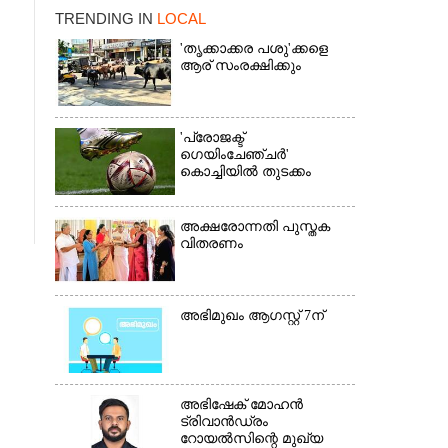
TRENDING IN
LOCAL
'തൃക്കാക്കര പശു'ക്കളെ
ആര് സംരക്ഷിക്കും
'പ്രോജക്ട്
×
ഗെയിംചേഞ്ചർ'
കൊച്ചിയിൽ തുടക്കം
അക്ഷരോന്നതി പുസ്തക
വിതരണം
അഭിമുഖം ആഗസ്റ്റ് 7ന്
അഭിഷേക് മോഹൻ
ട്രിവാൻഡ്രം
റോയൽസിന്റെ മുഖ്യ