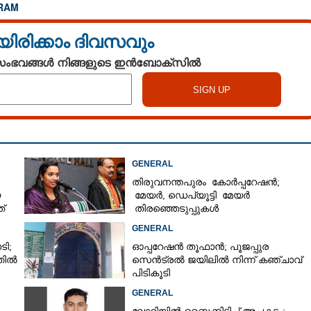
RAM
യിരിക്കാം ദിവസവും
 സംഭവങ്ങൾ നിങ്ങളുടെ ഇൻബോക്സിൽ
GENERAL
തിരുവനന്തപുരം കോർപ്പറേഷൻ;
യ
മേയർ, ഡെപ്യൂട്ടി മേയർ
്
തിരഞ്ഞെടുപ്പുകൾ
റദ്ദാക്കണമെന്നാവശ്യപ്പെട്ട് സിപിഎം
GENERAL
ടി;
ഓപ്പറേഷൻ തൂഫാൻ; പൂജപ്പുര
തിൽ
സെൻട്രൽ ജയിലിൽ നിന്ന് കഞ്ചാവ്
പിടികൂടി
GENERAL