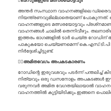

ബസുകളുടെ മത്സരയോട്ടവും
CARTOONS
അന്തർ സംസ്ഥാന വാഹനങ്ങളിലെ ഡ്രൈവർമ
നിയന്ത്രണവുമില്ലാതെയാണ് പോകുന്നത്.
LITERATURE
വാഹനങ്ങളുടെ മത്സരയോട്ടവും പ്രശ്‌നമ
വാഹനങ്ങൾ ചാലിൽ തെന്നിവീഴും. തലനാരിഴ 
ZOOM
ഇത്തരം ഭാഗങ്ങളിൽ ടാർ ചെയ്‌ത റോഡിന്
പാകുകയോ ചെയ്യണമെന്ന് കെ.എസ്.ടി.പി 
നിർദ്ദേശിച്ചിട്ടുണ്ട്.
CONTACT US
അമിതവേഗം അപകടകാരണം
റോഡിന്റെ ഇരുവശവും പടർന്ന് പന്തലിച്ച് 
നിത്യവും ഒരു ഡസനോളം അപകടങ്ങൾ ഈ മേഖ
വരുന്നവർ അമിത വേഗതയിലായാൽ വാഹനത്തിന്
വാഹനത്തിൽ കൂട്ടിയിടിക്കും.ഇങ്ങനെ പൊ