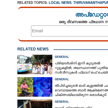
RELATED TOPICS:
LOCAL NEWS
,
THIRUVANANTHAPU
അപ്ഡേറ്റാ
ഒരു ദിവസത്തെ പ്രധാന
RELATED NEWS
GENERAL
പ്രിയദർശിനി ഇനി കൂടുതൽ
റൂട്ടുകളിൽ; തലസ്ഥാനത്ത് പുതി
സർവീസുകൾ ഫ്ലാഗ് ഒഫ് ചെയ്ത
മന്ത്രി കെ മുരളീധരൻ
GENERAL
തീപിടിച്ചയുടൻ ഓടി കുളത്തിൽ ചാ
വെമ്പായത്തെ ബാർ ആക്രമണത്
ചികിത്സയിലായിരുന്ന ഒരാൾകൂടി
മരിച്ചു
GENERAL