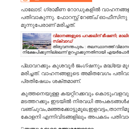
CINEMA
പാലോട്: ഗ്രാമീണ റോഡുകളിൽ വാഹനങ്ങ
പതിവാകുന്നു. ഫോറസ്റ്റ് റേഞ്ച് ഓഫീസി
OPINION
മൂന്നുപേരാണ് മരിച്ചത്.
വിമാനങ്ങളുടെ പറക്കലിന് ഭീഷണി;​ മാലിന്
PHOTOS
സ്‌ക്വാഡ്
തിരുവനന്തപുരം : തലസ്ഥാനത്ത് വിമാനത്
നിക്ഷേപിക്കുന്നില്ലെന്ന് ഉറപ്പാക്കുന്നതിനായി എയർപോർട്ട
LIFESTYLE
പ്ലാവറക്കും കുശവൂർ ജംഗ്ഷനും മദ്ധ്യേ 
SPIRITUAL
മരിച്ചത്. വാഹനങ്ങളുടെ അമിതവേഗം പതി
പ്രതിഷേധം ശക്തമാണ്.
INFO+
കുത്തനെയുള്ള കയറ്റിറക്കവും കൊടുംവളവുക
മടത്തറക്കും ഇടയിൽ നിരവധി അപകടങ്ങൾക്ക്
ART
വഞ്ചുവം,മഞ്ഞക്കോട്ടുമൂല,ഇളവട്ടം,താന്നിമ
കോളനി എന്നിവിടങ്ങളിലും അപകടം പതിവാ
ASTRO