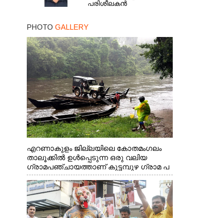
പരിശീലകൻ
PHOTO
GALLERY
എറണാകുളം ജില്ലയിലെ കോതമംഗലം
താലൂക്കിൽ ഉൾപ്പെടുന്ന ഒരു വലിയ
ഗ്രാമപഞ്ചായത്താണ് കുട്ടമ്പുഴ ഗ്രാമ പ
ഞ്ചായത്ത്. ആദിവാസി ഊരുകളായ
വെള്ളാരംകുത്ത്, കത്തിപ്പാറ, ഉറിയംപെട്ടി,
തേക്കല്ല്, വെട്ടിക്കല്ല്, മഞ്ചപ്പാറ എന്നീ
ആറു സ്ഥലങ്ങളിലേക്കുള്ള പ്രധാന
സഞ്ചാര മാർഗമാണ് ഈ കാണുന്ന