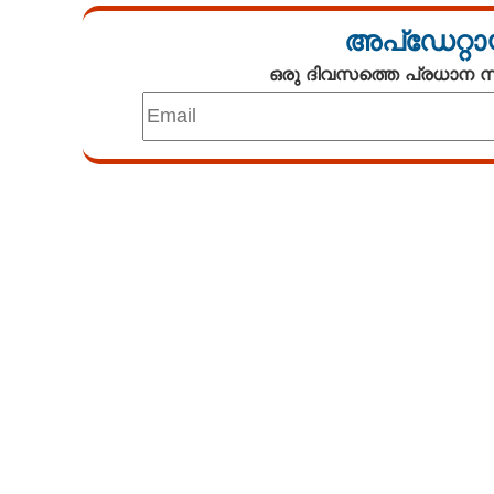
അപ്ഡേറ്റാ
ഒരു ദിവസത്തെ പ്രധാന
Loaded
:
5.07%
/
Unmute