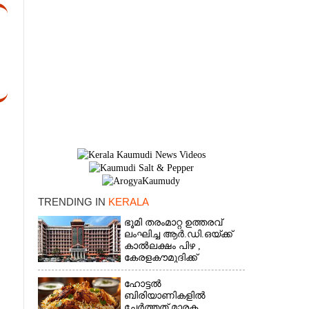
TRENDING IN
KERALA
ഭൂമി തരംമാറ്റ ഉത്തരവ്
×
ലംഘിച്ച ആർ.ഡി.ഒയ്ക്ക്
കാൽലക്ഷം പിഴ ,​
കേരളകൗമുദിക്ക്
ഹൈക്കോടതിയുടെ
പ്രശംസ
ഹോട്ടൽ
ബിരിയാണികളിൽ
ചേർത്തത് മാരക