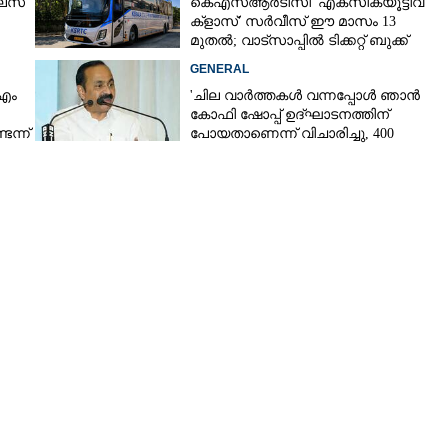
ലസ്
കെഎസ്‌ആർടിസി 'എക്‌സിക്യൂട്ടീവ്
ക്ളാസ്' സർവീസ് ഈ മാസം 13
മുതൽ; വാട്‌സാപ്പിൽ ടിക്കറ്റ് ബുക്ക്
ചെയ്യാൻ 9447071021
GENERAL
 എം
'ചില വാർത്തകൾ വന്നപ്പോൾ ഞാൻ
കോഫി ഷോപ്പ് ഉദ്ഘാടനത്തിന്
ന്ന്
പോയതാണെന്ന് വിചാരിച്ചു, 400
കോടിയുടെ പ്രോജക്ടാണ് അത്'