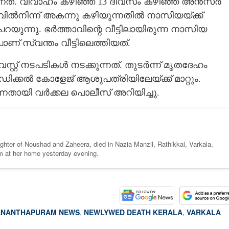
്. വിവാഹം കഴിഞ്ഞ് 13 ദിവസം കഴിഞ്ഞ് അൻസർ
താവിൽനിന്ന് അകന്നു കഴിയുന്നതിൽ നാസിയയ്ക്ക്
ുന്നു. ഭർത്താവിന്റെ വീട്ടിലായിരുന്ന നാസിയ
ണ് സ്വന്തം വീട്ടിലെത്തിയത്.
്റ് നടപടികൾ നടക്കുന്നത്. തുടർന്ന് മൃതദേഹം
ഡിക്കൽ കോളേജ് ആശുപത്രിയിലേയ്ക്ക് മാറ്റും.
നതായി വർക്കല പൊലീസ് അറിയിച്ചു.
ghter of Noushad and Zaheera, died in Nazia Manzil, Rathikkal, Varkala,
m at her home yesterday evening.
ANANTHAPURAM NEWS
,
NEWLYWED DEATH KERALA
,
VARKALA