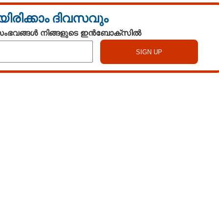
യിരിക്കാം ദിവസവും
 സംഭവങ്ങൾ നിങ്ങളുടെ ഇൻബോക്സിൽ
Watch More
Share this link