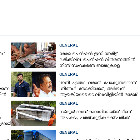
Copy Link
് രണ്ടുമാസം,
വധു ജീവനൊടുക്കി
GENERAL
ച്
ക്ഷേമ പെൻഷൻ ഇനി നേരിട്ട്
ലഭിക്കില്ല,​ പെൻഷൻ വിതരണത്തിൽ
നിന്ന് സഹകരണ ബാങ്കുകളെ
ഒഴിവാക്കി
GENERAL
'ഇനി എന്താ വരാൻ പോകുന്നതെന്ന്
്യാസ
നിങ്ങൾ നോക്കിക്കോ'; അർജുൻ
യിൽ
ആയങ്കിയുടെ വെല്ലുവിളിയിൽ രമേശ്
ർട്ട്
ചെന്നിത്തല
GENERAL
സ്‌കൂൾ ബസ് കനാലിലേയ്ക്ക് വീണ്
െ
അപകടം; പത്ത് കുട്ടികൾക്ക് പരിക്ക്
മായി
GENERAL