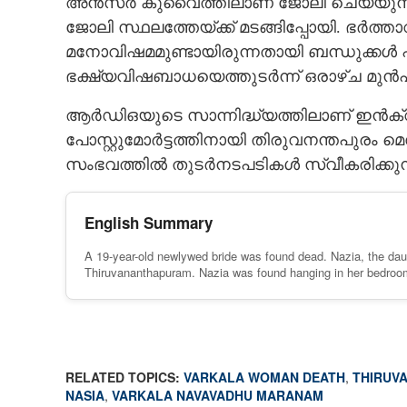
അൻസർ കുവൈത്തിലാണ് ജോലി ചെയ്യുന്നത
ജോലി സ്ഥലത്തേയ്ക്ക് മടങ്ങിപ്പോയി. ഭർത്
മനോവിഷമമുണ്ടായിരുന്നതായി ബന്ധുക്കൾ പറയ
ഭക്ഷ്യവിഷബാധയെത്തുടർന്ന് ഒരാഴ്‌ച മുൻപാ
ആർഡിഒയുടെ സാന്നിദ്ധ്യത്തിലാണ് ഇൻക്വസ്റ
പോസ്റ്റുമോർട്ടത്തിനായി തിരുവനന്തപുരം മെ
സംഭവത്തിൽ തുടർനടപടികൾ സ്വീകരിക്കുന്
English Summary
A 19-year-old newlywed bride was found dead. Nazia, the dau
Thiruvananthapuram. Nazia was found hanging in her bedroo
RELATED TOPICS:
VARKALA WOMAN DEATH
,
THIRUV
NASIA
,
VARKALA NAVAVADHU MARANAM