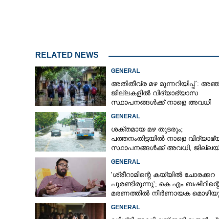
വിവാഹം കഴിഞ്ഞ
വർക്കലയിൽ നവ
RELATED NEWS
GENERAL
അതിതീവ്ര മഴ മുന്നറിയിപ്പ് : അഞ്
ജില്ലകളിൽ വിദ്യാഭ്യാസ
സ്ഥാപനങ്ങൾക്ക് നാളെ അവധി
GENERAL
ശക്തമായ മഴ തുടരും;
പത്തനംതിട്ടയിൽ നാളെ വിദ്യാഭ
സ്ഥാപനങ്ങൾക്ക് അവധി,​ ജില്ല
ഇന്ന് റെ‌ഡും നാളെ ഓറഞ്ചും അല
GENERAL
'ശ്രീറാമിന്റെ കയ്യിൽ ചോരക്കറ
പുരണ്ടിരുന്നു'; കെ എം ബഷീറിന്റ
മരണത്തിൽ നിർണായക മൊഴിയു
ദൃക്‌സാക്ഷി
GENERAL