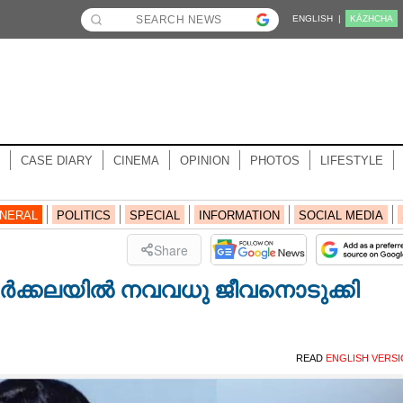
ENGLISH |
KĀZHCHA
CASE DIARY
CINEMA
OPINION
PHOTOS
LIFESTYLE
NERAL
POLITICS
SPECIAL
INFORMATION
SOCIAL MEDIA
Share
 വർക്കലയിൽ നവവധു ജീവനൊടുക്കി
READ
ENGLISH VERS