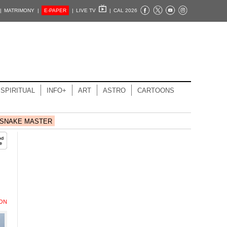
|
MATRIMONY |
E-PAPER
|
LIVE TV
|
CAL 2026
SPIRITUAL
INFO+
ART
ASTRO
CARTOONS
SNAKE MASTER
ION