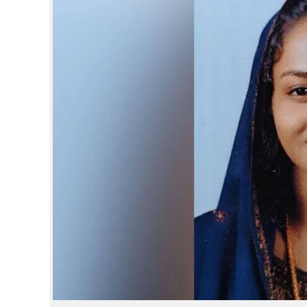
CINEMA
OPINION
PHOTOS
LIFESTYLE
SPIRITUAL
INFO+
ART
ASTRO