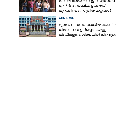
ഡിഗ്രി അഡ്മിഷന് ഇനി മുതൽ പ്
ടു നിർബന്ധമല്ല; ഉത്തരവ്
പുറത്തിറങ്ങി, പുതിയ മാറ്റങ്ങൾ
അറിയാം
GENERAL
മുത്തങ്ങ സലാം വധശ്രമക്കേസ്;
ഗീതാനന്ദൻ ഉൾപ്പെടെയുള്ള
പ്രതികളുടെ ശിക്ഷയിൽ പിഴവുണ്ടെ
ഹൈക്കോടതി