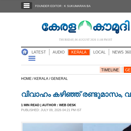
SECTIONS
FOUNDER EDITOR : K SUKUMARAN BA
HOME
LATEST
AUDIO
THURSDAY, 06 AUGUST 2026 11.08 PM IST
NOTIFIED NEWS
LATEST
AUDIO
KERALA
LOCAL
NEWS 360
POLL
KERALA
TIMELINE
GE
HOME /
KERALA /
GENERAL
LOCAL
വിവാഹം കഴിഞ്ഞ് രണ്ടുമാസം,
NEWS 360
1 MIN READ
| AUTHOR :
WEB DESK
PUBLISHED: JULY 09, 2026 04:21 PM IST
CASE DIARY