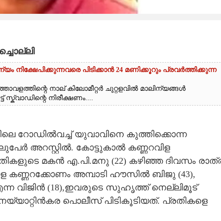
ച്ചൊല്ലി
യം നിക്ഷേപിക്കുന്നവരെ പിടിക്കാൻ 24 മണിക്കൂറും പ്രവർത്തിക്കുന്ന
താവളത്തിന്റെ നാല് കിലോമീറ്റർ ചുറ്റളവിൽ മാലിന്യങ്ങൾ
് സ്ക്വാഡിന്റെ നിരീക്ഷണം....
ുന്നിലെ റോഡിൽവച്ച് യുവാവിനെ കുത്തിക്കൊന്ന
ലുപേർ അറസ്റ്റിൽ. കോട്ടുകാൽ കണ്ണറവിള
മ്പതികളുടെ മകൻ എ.പി.മനു (22) കഴിഞ്ഞ ദിവസം രാത്ര
ള കണ്ണറക്കോണം അമ്പാടി ഹൗസിൽ ബിജു (43),
എന്ന വിജിൻ (18),ഇവരുടെ സുഹൃത്ത് നെല്ലിമൂട്
്യാറ്റിൻകര പൊലീസ് പിടികൂടിയത്. പ്രതികളെ