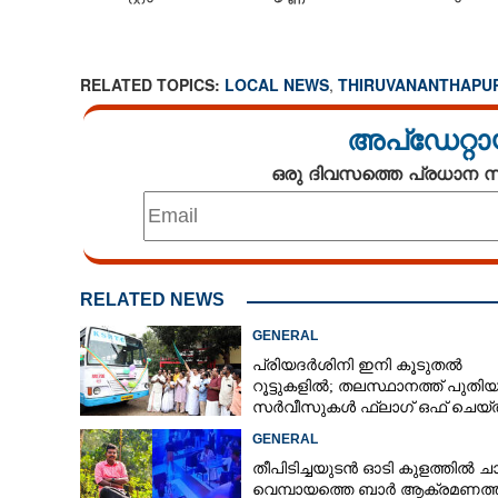
RELATED TOPICS:
LOCAL NEWS
,
THIRUVANANTHAPU
അപ്ഡേറ്റാ
ഒരു ദിവസത്തെ പ്രധാന
RELATED NEWS
GENERAL
പ്രിയദർശിനി ഇനി കൂടുതൽ
റൂട്ടുകളിൽ; തലസ്ഥാനത്ത് പുതി
സർവീസുകൾ ഫ്ലാഗ് ഒഫ് ചെയ്ത
മന്ത്രി കെ മുരളീധരൻ
GENERAL
തീപിടിച്ചയുടൻ ഓടി കുളത്തിൽ ചാ
വെമ്പായത്തെ ബാർ ആക്രമണത്