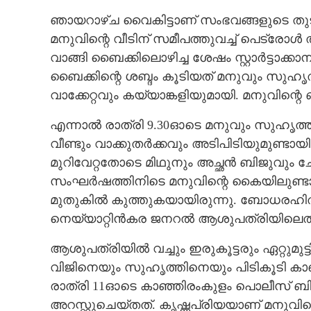
ഞായറാഴ്ച വൈകിട്ടാണ് സംഭവങ്ങളുടെ തുടക
മനുവിന്റെ വീടിന് സമീപത്തുവച്ച് പെട്രോൾ 
വാങ്ങി ബൈക്കിലൊഴിച്ച ശേഷം സ്റ്റാർട്ടാക്
ബൈക്കിന്റെ ശബ്ദം കൂടിയത് മനുവും സുഹൃത
വാക്കേറ്റവും കയ്യാങ്കളിയുമായി. മനുവിന്റെ
എന്നാൽ രാത്രി 9.30ഓടെ മനുവും സുഹൃത്തു
വീണ്ടും വാക്കുതർക്കവും അടിപിടിയുമുണ്ട
മുറിവേറ്റതോടെ മിഥുനും അച്ഛൻ ബിജുവും ചേർന
സംഘർഷത്തിനിടെ മനുവിന്റെ കൈയിലുണ്ടായിരു
മുതുകിൽ കുത്തുകയായിരുന്നു. ബോധരഹിത
നെയ്യാറ്റിൻകര ജനറൽ ആശുപത്രിയിലെത്തിച്ച
ആശുപത്രിയിൽ വച്ചും ഇരുകൂട്ടരും ഏറ്റുമു
വിജിനെയും സുഹൃത്തിനെയും പിടികൂടി ക
രാത്രി 11ഓടെ കാഞ്ഞിരംകുളം പൊലീസ് ബിജ
അറസ്റ്റുചെയ്‌തത്.
കൃഷ്ണപ്രിയയാണ് മനുവി