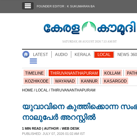
SECTIONS
FOUNDER EDITOR : K SUKUMARAN BA
HOME
LATEST
AUDIO
SATURDAY, 08 AUGUST 2026 7.53 AM IST
NOTIFIED NEWS
LATEST
AUDIO
KERALA
LOCAL
NEWS 360
POLL
KERALA
TIMELINE
THIRUVANANTHAPURAM
KOLLAM
PATH
KOZHIKODE
WAYANAD
KANNUR
KASARGOD
LOCAL
HOME /
LOCAL /
THIRUVANANTHAPURAM
യുവാവിനെ കുത്തിക്കൊന്ന സംഭവ
NEWS 360
നാലുപേർ അറസ്റ്റിൽ
CASE DIARY
1 MIN READ
| AUTHOR :
WEB DESK
PUBLISHED: JULY 07, 2026 01:02 AM IST