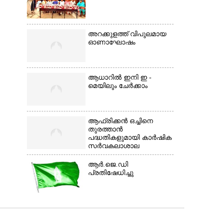
അറക്കുളത്ത് വിപുലമായ
ഓണാഘോഷം
ആധാറിൽ ഇനി ഇ -
മെയിലും ചേർക്കാം
ആഫ്രിക്കൻ ഒച്ചിനെ
തുരത്താൻ
പദ്ധതികളുമായി കാർഷിക
സർവകലാശാല
ആർ.ജെ.ഡി
പ്രതിഷേധിച്ചു