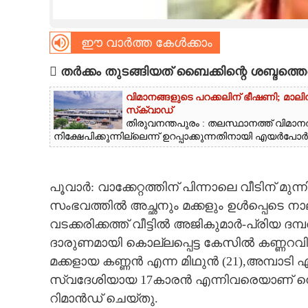
CARTOONS
ഈ വാർത്ത കേൾക്കാം
LITERATURE
 തർക്കം തുടങ്ങിയത് ബൈക്കിന്റെ ശബ്ദത്തെ
വിമാനങ്ങളുടെ പറക്കലിന് ഭീഷണി;​ മാലിന്
ZOOM
സ്‌ക്വാഡ്
തിരുവനന്തപുരം : തലസ്ഥാനത്ത് വിമാനത്
നിക്ഷേപിക്കുന്നില്ലെന്ന് ഉറപ്പാക്കുന്നതിനായി എയർപോർട്ട
CONTACT US
പൂവാർ: വാക്കേറ്റത്തിന് പിന്നാലെ വീടിന് മ
സംഭവത്തിൽ അച്ഛനും മക്കളും ഉൾപ്പെടെ നാ
വടക്കരിക്കത്ത് വീട്ടിൽ അജികുമാർ-പ്രിയ ദ
ദാരുണമായി കൊല്ലപ്പെട്ട കേസിൽ കണ്ണറവി
മക്കളായ കണ്ണൻ എന്ന മിഥുൻ (21),അമ്പാടി 
സ്വദേശിയായ 17കാരൻ എന്നിവരെയാണ് നെയ
റിമാൻഡ് ചെയ്തു.