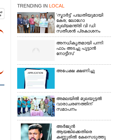
TRENDING IN
LOCAL
'സ്മാർട്ട്' പദ്ധതിയുമായി
കേര; ലോഗോ
മുഖ്യമന്ത്രി വി ഡി
സതീശൻ പ്രകാശനം
ചെയ്തു
അനധികൃതമായി പന്നി
ഫാം അടച്ചു പൂട്ടാൻ
നോട്ടീസ്
അപേക്ഷ ക്ഷണിച്ചു
×
അമലയിൽ മുലയൂട്ടൽ
വാരാചരണത്തിന്
സമാപനം
അർജുൻ
ആയങ്കിക്കെതിരെ
കണ്ണൂരിൽ കേസെടുത്തു