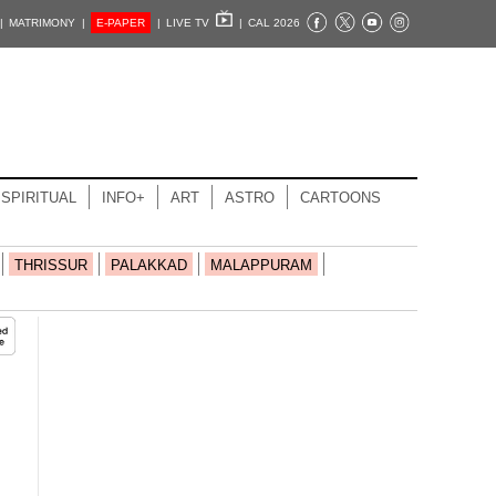
|
MATRIMONY |
E-PAPER
|
LIVE TV
|
CAL 2026
SPIRITUAL
INFO+
ART
ASTRO
CARTOONS
THRISSUR
PALAKKAD
MALAPPURAM