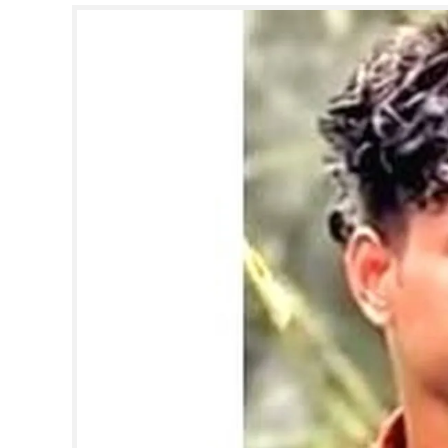
CINEMA
OPINION
PHOTOS
LIFESTYLE
SPIRITUAL
INFO+
ART
ASTRO