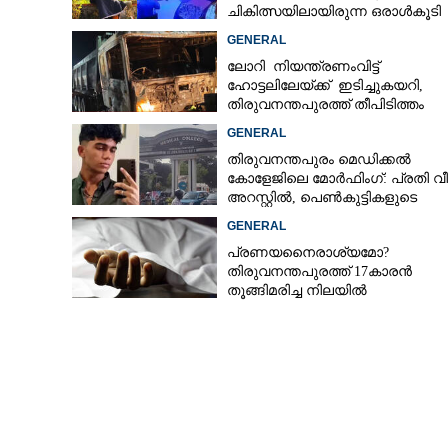
യുവാവിനെ കുത്
ചികിത്സയിലായിരുന്ന ഒരാൾകൂടി
അച്ഛനും മക്കളു
മരിച്ചു
GENERAL
അറസ്റ്റിൽ
ലോറി നിയന്ത്രണംവിട്ട്
ഹോട്ടലിലേയ്ക്ക് ഇടിച്ചുകയറി,
തിരുവനന്തപുരത്ത് തീപിടിത്തം
GENERAL
തിരുവനന്തപുരം മെഡിക്കൽ
കോളേജിലെ മോർഫിംഗ്: പ്രതി വീണ
അറസ്റ്റിൽ, പെൺകുട്ടികളുടെ
ചിത്രങ്ങളെടുത്തത് ഇൻസ്റ്റഗ്രാമ
GENERAL
നിന്ന്
പ്രണയനെെരാശ്യമോ?
തിരുവനന്തപുരത്ത് 17കാരൻ
തൂങ്ങിമരിച്ച നിലയിൽ