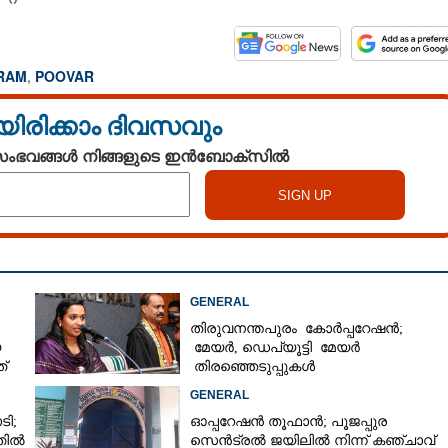
RAM
,
POOVAR
യിരിക്കാം ദിവസവും
 സംഭവങ്ങൾ നിങ്ങളുടെ ഇൻബോക്സിൽ
GENERAL
Share this link
തിരുവനന്തപുരം കോർപ്പറേഷൻ;
യ
മേയർ, ഡെപ്യൂട്ടി മേയർ
്
തിരഞ്ഞെടുപ്പുകൾ
റദ്ദാക്കണമെന്നാവശ്യപ്പെട്ട് സിപിഎം
GENERAL
ടി;
ഓപ്പറേഷൻ തൂഫാൻ; പൂജപ്പുര
തിൽ
സെൻട്രൽ ജയിലിൽ നിന്ന് കഞ്ചാവ്
Copy Link