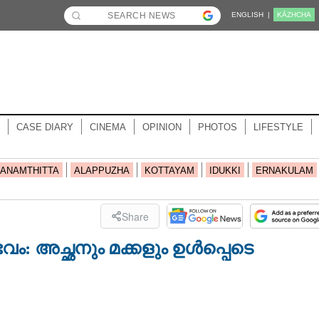
ENGLISH |
KĀZHCHA
CASE DIARY
CINEMA
OPINION
PHOTOS
LIFESTYLE
ANAMTHITTA
ALAPPUZHA
KOTTAYAM
IDUKKI
ERNAKULAM
Share
ം: അച്ഛനും മക്കളും ഉൾപ്പെടെ