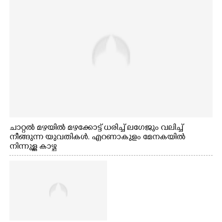
ചാറ്റൽ മഴയിൽ മഴക്കോട്ട് ധരിച്ച് ലഗേജും വലിച്ച്
നീങ്ങുന്ന യുവതികൾ. എറണാകുളം മേനകയിൽ
നിന്നുള്ള കാഴ്ച