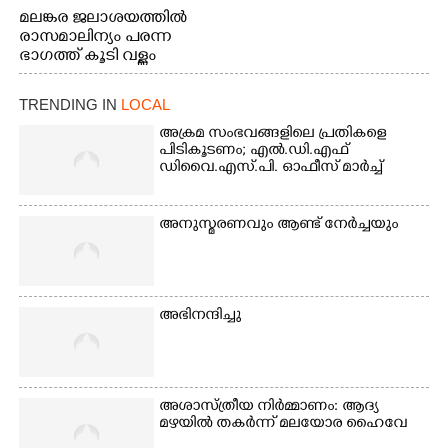
മലങ്കര ജലാശയത്തിൽ
രാസമാലിന്യം പരന്ന
ഭാഗത്ത് കൂടി വള്ളം
തുഴഞ്ഞു പോകുന്ന
പ്രദേശവാസികൾ
TRENDING IN
LOCAL
അക്രമ സംഭവങ്ങളിലെ പ്രതികളെ
പിടികൂടണം; എൽ.ഡി.എഫ്
ഡിവൈ.എസ്.പി. ഓഫീസ് മാർച്ച്
അനുസ്മരണവും ആണ്ട് നേർച്ചയും
അഭിനന്ദിച്ചു
അശാസ്ത്രീയ നിർമ്മാണം: ആദ്യ
മഴയിൽ തകർന്ന് മലയോര ഹൈവേ