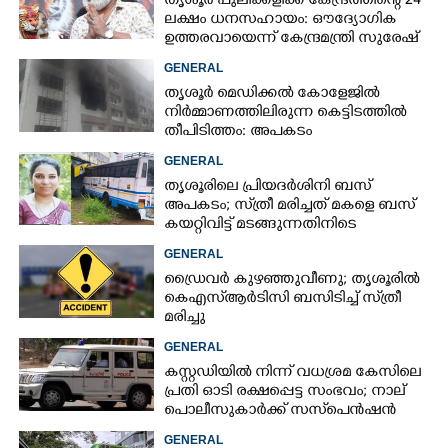
തൃശൂർ പുലിക്കളിക്ക് കേന്ദ്രത്തിന്റെ 24
ലക്ഷം ധനസഹായം: ഔദ്യോഗിക
ഉത്തരവായെന്ന് കേന്ദ്രമന്ത്രി സുരേഷ്
ഗോപി
GENERAL
തൃശൂർ മെഡിക്കൽ കോളേജിൽ
നിർമ്മാണത്തിലിരുന്ന കെട്ടിടത്തിൽ
തീപിടിത്തം: അപകടം
മൂന്നാംനിലയിൽ
GENERAL
തൃശൂരിലെ പ്രിയദർശിനി ബസ്
അപകടം; സ്‌ത്രീ മരിച്ചത് മകളെ ബസ്
കയറ്റിവിട്ട് മടങ്ങുന്നതിനിടെ
GENERAL
ഡ്രൈവർ കുഴഞ്ഞുവീണു; തൃശൂരിൽ
കെഎസ്‌ആർടിസി ബസിടിച്ച് സ്‌ത്രീ
മരിച്ചു
GENERAL
കസ്റ്റഡിയിൽ നിന്ന് വധശ്രമ കേസിലെ
പ്രതി ഓടി രക്ഷപ്പെട്ട സംഭവം; നാല്
പൊലീസുകാർക്ക് സസ്‌പെൻഷൻ
GENERAL