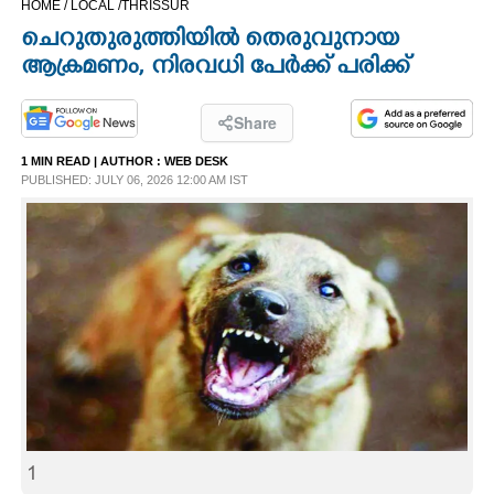
HOME /
LOCAL /
THRISSUR
CINEMA
ചെറുതുരുത്തിയിൽ തെരുവുനായ
ആക്രമണം, നിരവധി പേർക്ക് പരിക്ക്
OPINION
Share
PHOTOS
1 MIN READ
| AUTHOR :
WEB DESK
PUBLISHED: JULY 06, 2026 12:00 AM IST
LIFESTYLE
SPIRITUAL
INFO+
ART
ASTRO
1