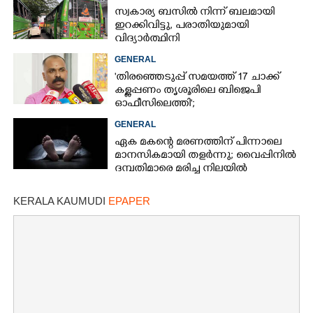
സ്വകാര്യ ബസിൽ നിന്ന് ബലമായി
ഇറക്കിവിട്ടു, പരാതിയുമായി
വിദ്യാർത്ഥിനി
GENERAL
'തിരഞ്ഞെടുപ്പ് സമയത്ത് 17 ചാക്ക്
കള്ളപ്പണം തൃശൂരിലെ ബിജെപി
ഓഫീസിലെത്തി';
വെളിപ്പെടുത്തലുമായി മുൻ ഓഫീസ്
GENERAL
സെക്രട്ടറി
ഏക മകന്റെ മരണത്തിന് പിന്നാലെ
മാനസികമായി തളർന്നു; വൈപ്പിനിൽ
ദമ്പതിമാരെ മരിച്ച നിലയിൽ
കണ്ടെത്തി
KERALA KAUMUDI
EPAPER