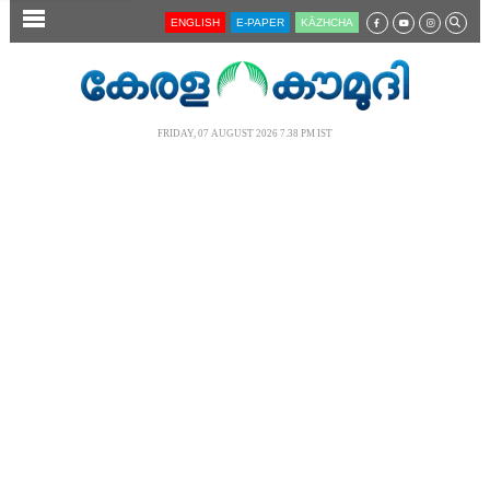
SECTIONS
ENGLISH
E-PAPER
KĀZHCHA
HOME
LATEST
FRIDAY, 07 AUGUST 2026 7.38 PM IST
AUDIO
NOTIFIED NEWS
POLL
KERALA
LOCAL
NEWS 360
CASE DIARY