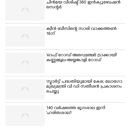
ചിൻമയ വിശിഷ്ട് 360 ഇൻക്യുബേഷൻ
സെന്റർ
ക്വീൻ ബീസിന്റെ സാരി വാക്കത്തൺ
16ന്
'ഓഫ് റോഡ് അഡ്വെഞ്ചർ ട്രാക്കായി'
കണ്ണമ്മൂല-അയ്യങ്കാളി റോഡ്
'സ്മാർട്ട്' പദ്ധതിയുമായി കേര; ലോഗോ
മുഖ്യമന്ത്രി വി ഡി സതീശൻ പ്രകാശനം
ചെയ്തു
140 വർഷത്തെ മൃഗശാല ഇനി
'ഹരിതശാല'!