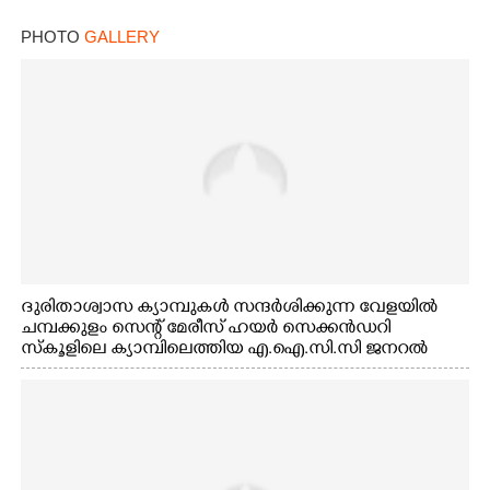
PHOTO
GALLERY
ദുരിതാശ്വാസ ക്യാമ്പുകൾ സന്ദർശിക്കുന്ന വേളയിൽ
ചമ്പക്കുളം സെന്റ് മേരീസ് ഹയർ സെക്കൻഡറി
സ്കൂളിലെ ക്യാമ്പിലെത്തിയ എ.ഐ.സി.സി ജനറൽ
സെക്രട്ടറി കെ.സി വേണുഗോപാൽ എം.പി കുരുന്നിനെ
എടുത്ത് ലാളിച്ചപ്പോൾ. സഹകരണ-എക്സൈസ്
വകുപ്പ് മന്ത്രി എം. ലിജു, കൃഷിവകുപ്പ് മന്ത്രി ടി. സിദ്ദിഖ്,
റെജി ചെറിയാൻ എം. എൽ. എ എന്നിവർ സമീപം