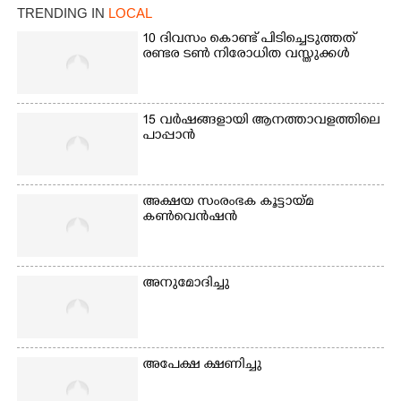
പോരൂക്കര സെൻട്രൽ
സ്കൂളിലെ ദുരിതാശ്വാസ
TRENDING IN
LOCAL
സ്കൂളിലെ ദുരിതാശ്വാസ
ക്യാമ്പിലെത്തിയവർ
ക്യാമ്പിലെത്തിയവർ മഴ
വസ്ത്രങ്ങൾ
10 ദിവസം കൊണ്ട് പിടിച്ചെടുത്തത്
രണ്ടര ടൺ നിരോധിത വസ്തുക്കൾ
മാറിനിന്ന ഇടവേളയിൽ
ഉണക്കാനിട്ടിരിക്കുന്ന
ക്യാമ്പ് പരിസരത്ത്
ഗോൾപോസ്റ്റിന് മുന്നിൽ
വസ്ത്രങ്ങൾ
ഫുട്ബോൾ കളികളിൽ
ഉണക്കാനിടുന്ന കാഴ്ച.
ഏർപ്പെട്ടിരിക്കുന്ന
15 വർഷങ്ങളായി ആനത്താവളത്തിലെ
കുട്ടികൾ
പാപ്പാൻ
അക്ഷയ സംരംഭക കൂട്ടായ്മ
കൺവെൻഷൻ
അനുമോദിച്ചു
അപേക്ഷ ക്ഷണിച്ചു