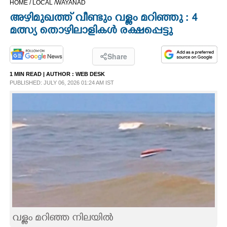
HOME /
LOCAL /
WAYANAD
CINEMA
അഴിമുഖത്ത് വീണ്ടും വള്ളം മറിഞ്ഞു : 4
മത്സ്യ തൊഴിലാളികൾ രക്ഷപ്പെട്ടു
OPINION
Share
PHOTOS
1 MIN READ
| AUTHOR :
WEB DESK
PUBLISHED: JULY 06, 2026 01:24 AM IST
LIFESTYLE
SPIRITUAL
INFO+
ART
ASTRO
വള്ളം മറിഞ്ഞ നിലയിൽ