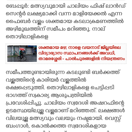
ബേപ്പൂർ: മത്സ്യവുമായി ചാലിയം ഫിഷ് ലാൻഡ്
CARTOONS
സെന്റർ ലക്ഷ്യമാക്കി വന്ന മാളിയേക്കൽ എന്ന
ഫൈബർ വള്ളം ശക്തമായ കടലാക്രമണത്തിൽ
LITERATURE
അഴിമുഖത്തിന് സമീപം മറിഞ്ഞു. നാല്
തൊഴിലാളികളെ
ZOOM
ശക്തമായ മഴ; നാളെ വയനാട് ജില്ലയിലെ
വിദ്യാഭ്യാസ സ്ഥാപനങ്ങൾക്ക് അവധി,
താമരശ്ശേരി - പാൽചുരങ്ങളിൽ നിയന്ത്രണം
CONTACT US
സമീപത്തുണ്ടായിരുന്ന കടലുണ്ടി ബർക്കത്ത്
വള്ളത്തിന്റെ കാരിയർ വള്ളത്തിൽ
രക്ഷപ്പെടുത്തി. തൊഴിലാളികളെ ചെട്ടിപ്പടി
ഭാഗത്ത് സ്വകാര്യ ആശുപത്രിയിൽ
പ്രവേശിപ്പിച്ചു. ചാലിയം സ്വദേശി അഷറഫിന്റെ
ഉടമസ്ഥയിലുള്ള വള്ളമാണ് മറിഞ്ഞത്. ലക്ഷങ്ങൾ
വിലയുള്ള മത്സ്യവും വലയും നഷ്ടമായി. വെസ്റ്റ്
ബംഗാൾ, കൊൽക്കത്ത സ്വദേശികളായ