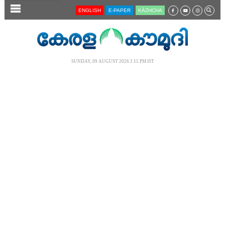
SECTIONS
ENGLISH
E-PAPER
KĀZHCHA
HOME
LATEST
SUNDAY, 09 AUGUST 2026 2.15 PM IST
AUDIO
NOTIFIED NEWS
POLL
KERALA
LOCAL
NEWS 360
CASE DIARY