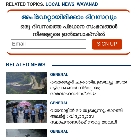
RELATED TOPICS:
LOCAL NEWS
,
WAYANAD
അപ്ഡേറ്റായിരിക്കാം ദിവസവും
ഒരു ദിവസത്തെ പ്രധാന സംഭവങ്ങൾ
നിങ്ങളുടെ ഇൻബോക്സിൽ
RELATED NEWS
GENERAL
താമരശ്ശേരി ചുരത്തിലൂടെയുള്ള യാത്ര
ഒഴിവാക്കാൻ നിർദ്ദേശം;
ഭാരവാഹനങ്ങൾക്കും
വിനോദസഞ്ചാരികൾക്കും
GENERAL
നിയന്ത്രണം
വയനാട്ടിൽ മഴ തുടരുന്നു,​ ഓറഞ്ച്
അലർട്ട് ; വിദ്യാഭ്യാസ
സ്ഥാപനങ്ങൾക്ക് നാളെ അവധി
GENERAL