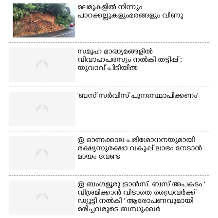
മലമുകളിൽ നിന്നും
Copy Link
പാറക്കല്ലുകളുംമരങ്ങളും വീണു
സമൂഹ മാദ്ധ്യമങ്ങളിൽ
വിവാഹപരസ്യം നൽകി തട്ടിപ്പ് ;
യുവാവ് പിടിയിൽ
'ബസ് സർവീസ് പുനഃസ്ഥാപിക്കണം'
@​​​​​​​ ഓണക്കാല പരിശോധനയുമായി
ഭക്ഷ്യസുരക്ഷാ വകുപ്പ് ലാഭം നേടാൻ
മായം വേണ്ട
@ ബംഗളൂരു ട്രാൻസ്. ബസ് അപകടം '
വി​ശ്ര​മിക്കാൻ വിടാതെ ഡ്രൈ​വ​ർ​ക്ക്
ഡ്യൂട്ടി നൽകി ' ആരോപണവുമായി
മരിച്ചവരുടെ ബന്ധുക്കൾ