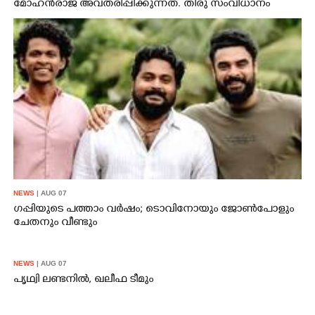
മോഹൻരാജ അവതരിപ്പിക്കുന്നത്. തിരു സംവിധാനം
ചെയ്യുന്ന ചിത്രത്തിൽ നിരവധി താരങ്ങൾ അണിനിരക്കുന്നു.
ജയം, കുമരൻ സൺ ഒഫ് മ
NEWS
| AUG 07
ഗപ്പിയുടെ പത്താം വർഷം;​ ടൊവിനോയും ജോൺപോളും
ചേതനും വീണ്ടും
NEWS
| AUG 07
പൃഥ്വി ലണ്ടനിൽ, ഖലീഫ ടീമും