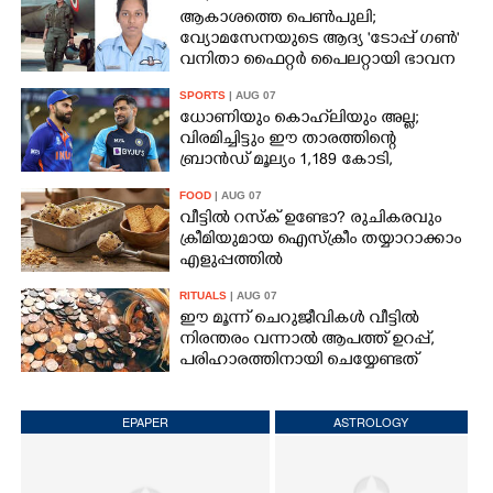
ആകാശത്തെ പെൺപുലി;
വ്യോമസേനയുടെ ആദ്യ 'ടോപ്പ് ഗൺ'
വനിതാ ഫൈറ്റർ പൈലറ്റായി ഭാവന
SPORTS
| AUG 07
ധോണിയും കൊഹ്‌ലിയും അല്ല;
വിരമിച്ചിട്ടും ഈ താരത്തിന്റെ
ബ്രാൻഡ് മൂല്യം 1,189 കോടി,
ക്രിക്കറ്റിന്റെ രാജാവ്‌
FOOD
| AUG 07
വീട്ടിൽ റസ്ക് ഉണ്ടോ? രുചികരവും
ക്രീമിയുമായ ഐസ്ക്രീം തയ്യാറാക്കാം
എളുപ്പത്തിൽ
RITUALS
| AUG 07
ഈ മൂന്ന് ചെറുജീവികൾ വീട്ടിൽ
നിരന്തരം വന്നാൽ ആപത്ത് ഉറപ്പ്,​
പരിഹാരത്തിനായി ചെയ്യേണ്ടത്
EPAPER
ASTROLOGY