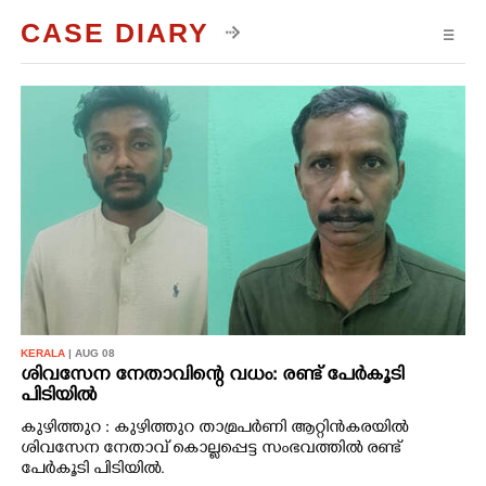
CASE DIARY
☰
KERALA
| AUG 08
ശിവസേന നേതാവിന്റെ വധം: രണ്ട് പേർകൂടി
പിടിയിൽ
കുഴിത്തുറ : കുഴിത്തുറ താമ്രപർണി ആറ്റിൻകരയിൽ
ശിവസേന നേതാവ് കൊല്ലപ്പെട്ട സംഭവത്തിൽ രണ്ട്
പേർകൂടി പിടിയിൽ.