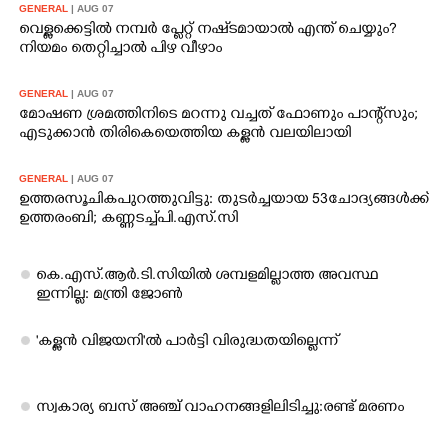
GENERAL
| AUG 07
വെള്ളക്കെട്ടിൽ നമ്പർ പ്ലേറ്റ് നഷ്‌ടമായാൽ എന്ത് ചെയ്യും?
നിയമം തെറ്റിച്ചാൽ പിഴ വീഴാം
GENERAL
| AUG 07
മോഷണ ശ്രമത്തിനിടെ മറന്നു വച്ചത് ഫോണും പാന്റ്സും;
എടുക്കാൻ തിരികെയെത്തിയ കള്ളൻ വലയിലായി
GENERAL
| AUG 07
ഉത്തരസൂചിക പുറത്തുവിട്ടു: തുടർച്ചയായ 53 ചോദ്യങ്ങൾക്ക്
ഉത്തരം ബി; കണ്ണടച്ച് പി.എസ്.സി
കെ.എസ്.ആർ.ടി.സിയിൽ ശമ്പളമില്ലാത്ത അവസ്ഥ
ഇന്നില്ല: മന്ത്രി ജോൺ
'കള്ളൻ വിജയനി'ൽ പാർട്ടി വിരുദ്ധതയില്ലെന്ന്
സ്വകാര്യ ബസ് അഞ്ച് വാഹനങ്ങളിലിടിച്ചു:രണ്ട് മരണം