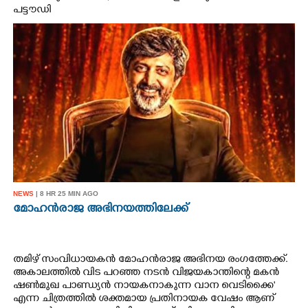
പട്ടൗഡി
NEWS
| 8 HR 25 MIN AGO
മോഹൻരാജ അഭിനയത്തിലേക്ക്
തമിഴ് സംവിധായകൻ മോഹൻരാജ അഭിനയ രംഗത്തേക്ക്.
അകാലത്തിൽ വിട പറഞ്ഞ നടൻ വിജയകാന്തിന്റെ മകൻ
ഷൺമുഖ പാണ്ഡ്യൻ നായകനാകുന്ന വാന വെടിക്കൈ'
എന്ന ചിത്രത്തിൽ ശക്തമായ പ്രതിനായക വേഷം ആണ്