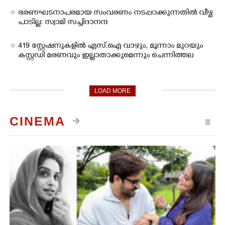
ഭരണഘടനാപരമായ സംവരണം നടപ്പാക്കുന്നതിൽ വീഴ്ച
പാടില്ല: സ്വാമി സച്ചിദാനന്ദ
419 സ്റ്റേഷനുകളിൽ എസ്.ഐ വാഴും, മൂന്നാം മുറയും
കസ്റ്റഡി മരണവും ഇല്ലാതാക്കുമെന്നും ചെന്നിത്തല
LOAD MORE
CINEMA
☰