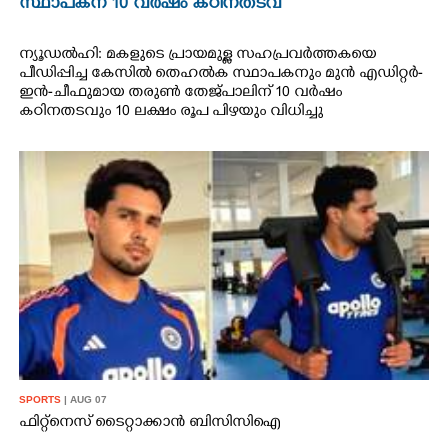
സ്ഥാപകന് 10 വർഷം കഠിനതടവ്
ന്യൂഡൽഹി: മകളുടെ പ്രായമുള്ള സഹപ്രവർത്തകയെ
പീഡിപ്പിച്ച കേസിൽ തെഹൽക സ്ഥാപകനും മുൻ എഡിറ്റർ-
ഇൻ-ചീഫുമായ തരുൺ തേജ്പാലിന് 10 വർഷം
കഠിനതടവും 10 ലക്ഷം രൂപ പിഴയും വിധിച്ചു
SPORTS
| AUG 07
ഫിറ്റ്നെസ് ടൈറ്റാക്കാൻ ബിസിസിഐ