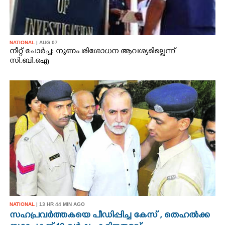
NATIONAL
| AUG 07
നീറ്റ് ചോർച്ച: നുണപരിശോധന ആവശ്യമില്ലെന്ന്
സി.ബി.ഐ
NATIONAL
| 13 HR 44 MIN AGO
സഹപ്രവർത്തകയെ പീഡിപ്പിച്ച കേസ് , തെഹൽക്ക