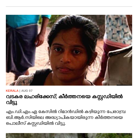
KERALA
| AUG 07
വടകര ലഹരിക്കേസ്; കീർത്തനയെ കസ്റ്റഡിയിൽ
വിട്ടു
എം.ഡി.എം.എ കേസിൽ റിമാൻഡിൽ കഴിയുന്ന പേരാമ്പ്ര
ബി.ആർ.സിയിലെ അദ്ധ്യാപികയായിരുന്ന കീർത്തനയെ
പൊലീസ് കസ്റ്റഡിയിൽ വിട്ടു.