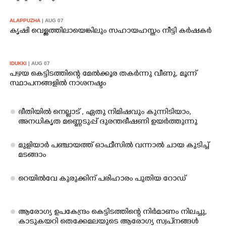
ALAPPUZHA
| AUG 07
കൃഷി വെള്ളത്തിലായെങ്കിലും സഹായഹസ്തം നീട്ടി കർഷകർ
IDUKKI
| AUG 07
പഴയ കെട്ടിടത്തിന്റെ മേൽക്കൂര തകർന്നു വീണു, മൂന്ന്
സ്ഥാപനങ്ങളിൽ നാശനഷ്ടം
ഭീതിയിൽ നെല്ലാട് , ഏതു നിമിഷവും കുന്നിടിയാം,
അനധികൃത മണ്ണെടുപ്പ് ദുരന്തഭീഷണി ഉയർത്തുന്നു
മുളിയാർ പഞ്ചായത്ത് ഓഫീസിൽ വന്നാൽ ചായ കുടിച്ച്
മടങ്ങാം
റെയിൽവേ കുരുക്കി​ന് പരി​ഹാരം പുതി​യ റോഡ്
ആ​രോ​ഗ്യ ഉ​പ​കേ​ന്ദ്രം കെ​ട്ടി​ട​ത്തി​ന്റെ നി​ർ​മാ​ണം നി​ല​ച്ചു,​
കാടുകയറി തെക്കേമലയുടെ ആരോഗ്യ സ്വപ്‌നങ്ങൾ