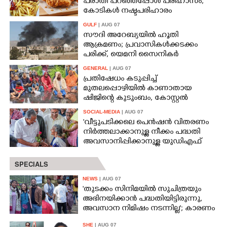
പരാതി പറഞ്ഞപ്പോൾ പരിഹാസം;
കോടികൾ നഷ്ടപരിഹാരം
ആവശ്യപ്പെട്ട് ദമ്പതികൾ
GULF
| AUG 07
സൗദി അറേബ്യയിൽ ഹൂതി
ആക്രമണം; പ്രവാസികൾക്കടക്കം
പരിക്ക്, യെമനി സൈനികർ
കൊല്ലപ്പെട്ടു
GENERAL
| AUG 07
പ്രതിഷേധം കടുപ്പിച്ച്
മുതലപ്പൊഴിയിൽ കാണാതായ
ഷിജിന്റെ കുടുംബം, കോസ്റ്റൽ
പൊലീസ് സ്റ്റേഷനുമുന്നിൽ
SOCIAL-MEDIA
| AUG 07
കുത്തിയിരിക്കുന്നു
'വീട്ടുപടിക്കലെ പെൻഷൻ വിതരണം
നിർത്തലാക്കാനുള്ള നീക്കം പദ്ധതി
അവസാനിപ്പിക്കാനുള്ള യുഡിഎഫ്
അജണ്ടയുടെ ആദ്യപടി'
SPECIALS
NEWS
| AUG 07
'തുടക്കം സിനിമയിൽ സുചിത്രയും
അഭിനയിക്കാൻ പദ്ധതിയിട്ടിരുന്നു,​
അവസാന നിമിഷം നടന്നില്ല'; കാരണം
തുറന്നുപറഞ്ഞ് ജൂഡ് ആന്റണി
SHE
| AUG 07