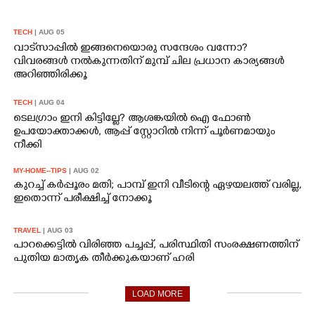
TECH
| AUG 05
വാട്‌സാപ്പിൽ ഇങ്ങനെയൊരു സന്ദേശം വന്നോ?
വിവരങ്ങൾ നൽകുന്നതിന് മുമ്പ് ചില പ്രധാന കാര്യങ്ങൾ
അറിഞ്ഞിരിക്കൂ
TECH
| AUG 04
ടെലഗ്രാം ഇനി കിട്ടില്ലേ? ആശങ്കയിൽ ഐ ഫോൺ
ഉപയോക്താക്കൾ, ആപ്പ് സ്റ്റോറിൽ നിന്ന് പൂർണമായും
നീക്കി
MY-HOME--TIPS
| AUG 02
കുറച്ച് കർപ്പൂരം മതി; പാമ്പ് ഇനി വീടിന്റെ ഏഴയലത്ത് വരില്ല,
ഇതൊന്ന് പരീക്ഷിച്ച് നോക്കൂ
TRAVEL
| AUG 03
പാറക്കെട്ടിൽ വിരിഞ്ഞ പച്ചപ്പ്, പരിസ്ഥിതി സംരക്ഷണത്തിന്
പുതിയ മാതൃക തീർക്കുകയാണ് ഹരി
LOAD MORE