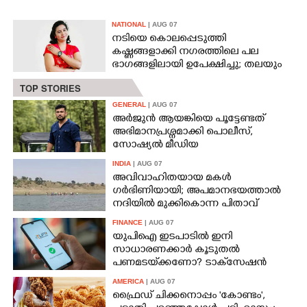
ഇന്ത്യയിൽതന്നെ നിർ‌മ്മിക്കും
CARTOONS
NATIONAL
| AUG 07
നടിയെ കൊലപ്പെടുത്തി
കഷ്ണങ്ങളാക്കി നഗരത്തിലെ പല
LITERATURE
ഭാഗങ്ങളിലായി ഉപേക്ഷിച്ചു; തലയും
കയ്യും കണ്ടെത്താനാകാതെ പൊലീസ്
TOP STORIES
ZOOM
GENERAL
| AUG 07
അർജുൻ ആയങ്കിയെ പൂട്ടേണ്ടത്
അഭിമാനപ്രശ്നമാക്കി പൊലീസ്,
CONTACT US
സാേഷ്യൽ മീഡിയ
ഉപയോഗിക്കുന്നത് മറ്റൊരാളെന്ന്
INDIA
| AUG 07
സംശയം
അവിവാഹിതയായ മകൾ
ഗർഭിണിയായി; അപമാനഭയത്താൽ
നദിയിൽ മുക്കികൊന്ന പിതാവ്
അറസ്റ്റിൽ
FINANCE
| AUG 07
യുപിഐ ഇടപാടിൽ ഇനി
സാധാരണക്കാർ കൂടുതൽ
പണമടയ്‌ക്കണോ?​ ടാക്‌സേഷൻ
നിയമ ഭേദഗതി വ്യക്തമാക്കി കേന്ദ്രം
AMERICA
| AUG 07
ഫ്രൈഡ് ചിക്കനൊപ്പം 'കോണ്ടം',​