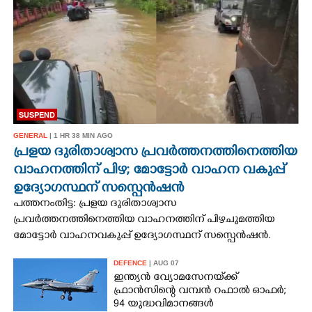
CINEMA
OPINION
PHOTOS
SUSPEND
LIFESTYLE
GENERAL
| 1 HR 38 MIN AGO
പ്രളയ ദുരിതാശ്വാസ പ്രവർത്തനത്തിനെത്തിയ
വാഹനത്തിന് പിഴ; മോട്ടോർ വാഹന വകുപ്പ്
SPIRITUAL
ഉദ്യോഗസ്ഥന് സസ്പെൻഷൻ
പത്തനംതിട്ട: പ്രളയ ദുരിതാശ്വാസ
INFO+
പ്രവർത്തനത്തിനെത്തിയ വാഹനത്തിന് പിഴചുമത്തിയ
മോട്ടോർ വാഹനവകുപ്പ് ഉദ്യോഗസ്ഥന് സസ്പെൻഷൻ.
ART
DEFENCE
| AUG 07
ഇന്ത്യൻ വ്യോമസേനയ്‌ക്ക്
ഫ്രാൻസിന്റെ വമ്പൻ റഫാൽ ഓഫർ;
ASTRO
94 യുദ്ധവിമാനങ്ങൾ