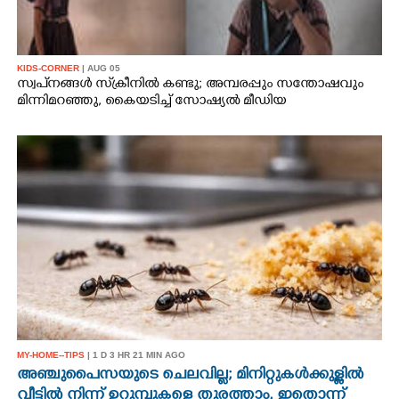
KIDS-CORNER
| AUG 05
സ്വപ്‌നങ്ങൾ സ്‌ക്രീനിൽ കണ്ടു; അമ്പരപ്പും സന്തോഷവും
മിന്നിമറഞ്ഞു, കൈയടിച്ച് സോഷ്യൽ മീഡിയ
MY-HOME--TIPS
| 1 D 3 HR 21 MIN AGO
അഞ്ചുപൈസയുടെ ചെലവില്ല; മിനിറ്റുകൾക്കുള്ളിൽ
വീട്ടിൽ നിന്ന് ഉറുമ്പുകളെ തുരത്താം, ഇതൊന്ന്