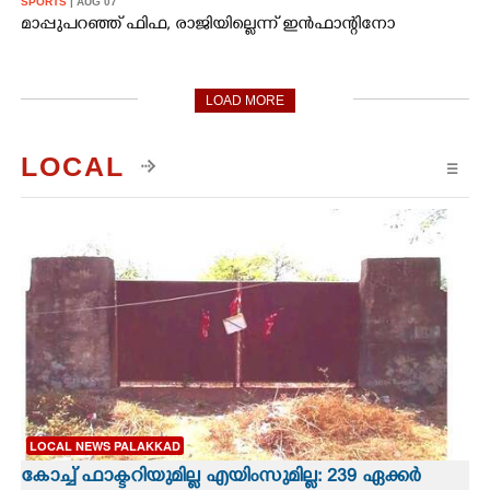
SPORTS
| AUG 07
മാപ്പുപറഞ്ഞ് ഫിഫ, രാജിയില്ലെന്ന് ഇൻഫാന്റിനോ
LOAD MORE
LOCAL
☰
LOCAL NEWS PALAKKAD
കോച്ച് ഫാക്ടറിയുമില്ല എയിംസുമില്ല: 239 ഏക്കർ