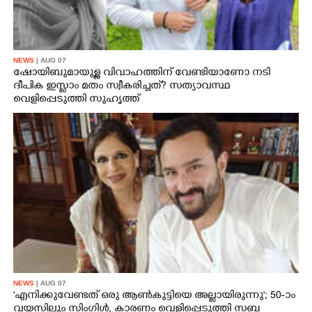
NEWS
| AUG 07
ഷോയിബുമായുള്ള വിവാഹത്തിന് വേണ്ടിയാണോ നടി
ദീപിക ഇസ്ലാം മതം സ്വീകരിച്ചത്? സത്യാവസ്ഥ
വെളിപ്പെടുത്തി സുഹൃത്ത്‌
NEWS
| AUG 07
'എനിക്കുവേണ്ടത് ഒരു ആൺകുട്ടിയെ അല്ലായിരുന്നു'; 50-ാം
വയസിലും സിംഗിൾ, കാരണം വെളിപ്പെടുത്തി സബ