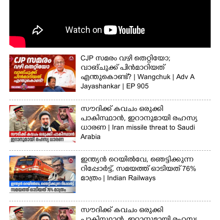
CJP സമരം വഴി തെറ്റിയോ;
വാങ്ചുക്ക് പിൻമാറിയത്
എന്തുകൊണ്ട്?​ | Wangchuk | Adv A
Jayashankar | EP 905
സൗദിക്ക് കവചം ഒരുക്കി
പാകിസ്ഥാന്‍, ഇറാനുമായി രഹസ്യ
ധാരണ | Iran missile threat to Saudi
Arabia
ഇന്ത്യന്‍ റെയില്‍വേ, ഞെട്ടിക്കുന്ന
റിപ്പോര്‍ട്ട്, സമയത്ത് ഓടിയത് 76%
മാത്രം | Indian Railways
സൗദിക്ക് കവചം ഒരുക്കി