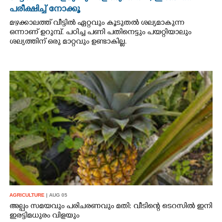
പരീക്ഷിച്ച് നോക്കൂ
മഴക്കാലത്ത് വീട്ടിൽ ഏറ്റവും കൂടുതൽ ശല്യമാകുന്ന
ഒന്നാണ് ഉറുമ്പ്. പഠിച്ച പണി പതിനെട്ടും പയറ്റിയാലും
ശല്യത്തിന് ഒരു മാറ്റവും ഉണ്ടാകില്ല.
AGRICULTURE
| AUG 05
അല്പം സമയവും പരിചരണവും മതി: വീടിന്റെ ടെറസിൽ ഇനി
ഇരട്ടിമധുരം വിളയും