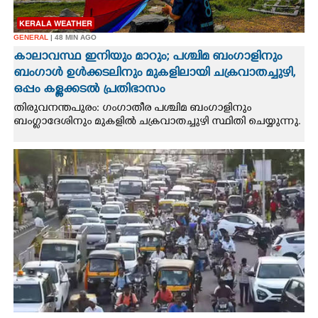
KERALA WEATHER
GENERAL
| 48 MIN AGO
കാലാവസ്ഥ ഇനിയും മാറും; പശ്ചിമ ബംഗാളിനും
ബംഗാൾ ഉൾക്കടലിനും മുകളിലായി ചക്രവാതച്ചുഴി,
ഒപ്പം കള്ളക്കടൽ പ്രതിഭാസം
തിരുവനന്തപുരം: ഗംഗാതീര പശ്ചിമ ബംഗാളിനും
ബംഗ്ലാദേശിനും മുകളിൽ ചക്രവാതച്ചുഴി സ്ഥിതി ചെയ്യുന്നു.