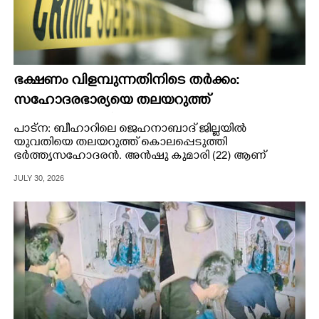
ഭക്ഷണം വിളമ്പുന്നതിനിടെ തർക്കം:
സഹോദരഭാര്യയെ തലയറുത്ത്
കൊലപ്പെടുത്തി യുവാവ്
പാട്ന: ബീഹാറിലെ ജെഹനാബാദ് ജില്ലയിൽ
യുവതിയെ തലയറുത്ത് കൊലപ്പെടുത്തി
ഭർത്തൃസഹോദരൻ. അൻഷു കുമാരി (22) ആണ്
കൊലപ്പെട്ടത്.
JULY 30, 2026