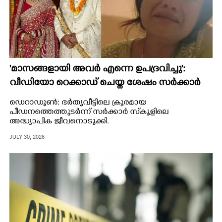
'മാസങ്ങളായി അവർ എന്നെ ഉപദ്രവിച്ചു':
വീഡിയോ റെക്കാഡ് ചെയ്ത ശേഷം സർക്കാർ
സ്‌കൂൾ അദ്ധ്യാപിക ജീവനൊടുക്കി
ഡെറാഡൂൺ: ഭർതൃവീട്ടിലെ ക്രൂരമായ
പീഡനത്തെത്തുടർന്ന് സർക്കാർ സ്‌കൂളിലെ
അദ്ധ്യാപിക ജീവനൊടുക്കി.
JULY 30, 2026