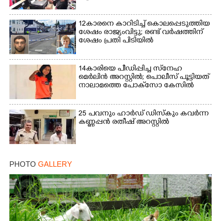
12കാരനെ കാറിടിച്ച് കൊലപ്പെടുത്തിയ
ശേഷം രാജ്യംവിട്ടു; രണ്ട് വർഷത്തിന്
ശേഷം പ്രതി പിടിയിൽ
14കാരിയെ പീഡിപ്പിച്ച സ്‌നേഹ
മെർലിൻ അറസ്റ്റിൽ; പൊലീസ് പൂട്ടിയത്
നാലാമത്തെ പോക്‌സോ കേസിൽ
25 പവനും ഹാർഡ് ഡിസ്കും കവർന്ന
കണ്ണപ്പൻ രതീഷ് അറസ്റ്റിൽ
PHOTO
GALLERY