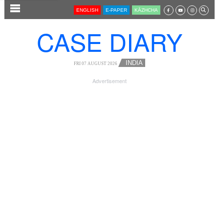
SECTIONS
ENGLISH
E-PAPER
KĀZHCHA
HOME
CASE DIARY
LATEST
AUDIO
INDIA
FRI 07 AUGUST 2026
NOTIFIED NEWS
Advertisement
POLL
KERALA
LOCAL
NEWS 360
CASE DIARY