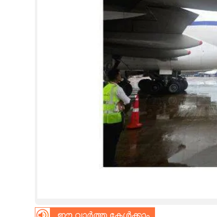
CINEMA
OPINION
PHOTOS
LIFESTYLE
SPIRITUAL
INFO+
ART
ASTRO
ഈ വാർത്ത കേൾക്കാം