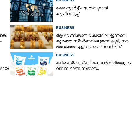
BUSINESS
കേര സ്മാർട്ട് പദ്ധതിയുമായി
കൃഷിവകുപ്പ്
Copy Link
മാമ്പഴക്കാലം
BUSINESS
ലുലു
്ക്
ആശ്വസിക്കാൻ വകയില്ല; ഇന്നലെ
ം
കുറഞ്ഞ സ്വർണവില ഇന്ന് കൂടി, ഈ
മാസത്തെ ഏറ്റവും ഉയർന്ന നിരക്ക്
BUSINESS
ക്ഷീര കർഷകർക്ക് മലബാർ മിൽമയുടെ
നമായി
വമ്പൻ ഓണ സമ്മാനം