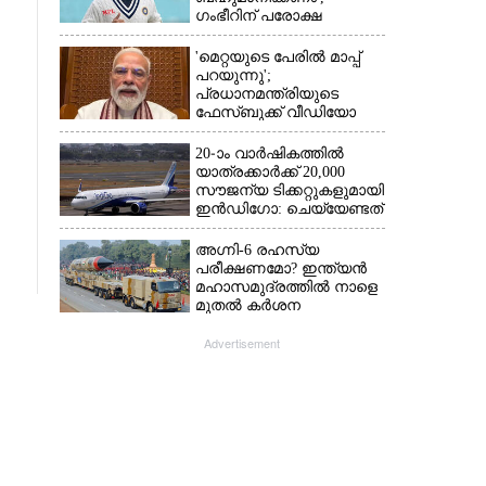
ഗംഭീറിന് പരോക്ഷ
മുന്നറിയിപ്പുമായി രഹാനെ
'മെറ്റയുടെ പേരിൽ മാപ്പ്
പറയുന്നു';
പ്രധാനമന്ത്രിയുടെ
ഫേസ്‌ബുക്ക് വീഡിയോ
നീക്കം ചെയ്തതിൽ
ക്ഷമാപണം
20-ാം വാർഷികത്തിൽ
യാത്രക്കാർക്ക് 20,000
സൗജന്യ ടിക്കറ്റുകളുമായി
ഇൻഡിഗോ: ചെയ്യേണ്ടത്
ഇത്രമാത്രം
അഗ്നി-6 രഹസ്യ
പരീക്ഷണമോ? ഇന്ത്യൻ
മഹാസമുദ്രത്തിൽ നാളെ
മുതൽ കർശന
നിയന്ത്രണം,വ്യോമ-
സമുദ്ര പാതകൾ
Advertisement
അടയ്ക്കും