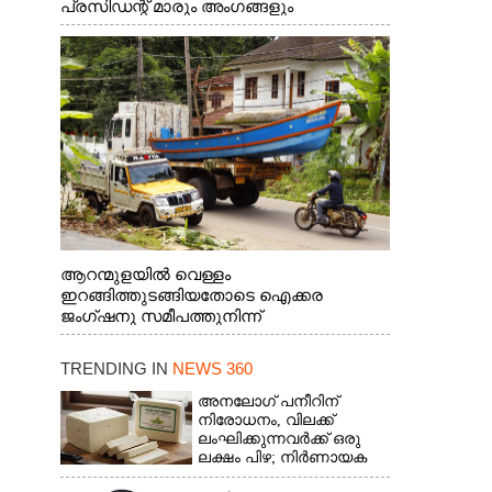
പ്രസിഡന്റ് മാരും അംഗങ്ങളും
രാഷ്ട്രീയപ്രവത്തകരും അടങ്ങുന്ന സംഘം
റോഡിൽ അടിഞ്ഞ് കൂടിയ ചെളിയും മണ്ണും
മറ്റ് മാലിന്യങ്ങളും നീക്കം ചെയ്യുന്നു.
ആറന്മുളയിൽ വെള്ളം
ഇറങ്ങിത്തുടങ്ങിയതോടെ ഐക്കര
ജംഗ്ഷനു സമീപത്തുനിന്ന്
രക്ഷാപ്രവർത്തനത്തിന് കൊല്ലത്ത് നിന്ന്
എത്തിയ ബോട്ടുകൾ
TRENDING IN
NEWS 360
തിരികെക്കൊണ്ടുപോകുന്നു.
അനലോഗ് പനീറിന്
നിരോധനം, വിലക്ക്
ലംഘിക്കുന്നവർക്ക് ഒരു
ലക്ഷം പിഴ; നിർണായക
തീരുമാനമെടുത്ത്