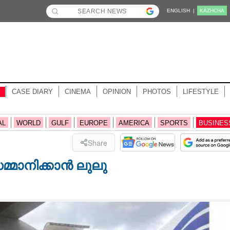
ENGLISH |
KĀZHCHA
CASE DIARY
CINEMA
OPINION
PHOTOS
LIFESTYLE
AL
WORLD
GULF
EUROPE
AMERICA
SPORTS
BUSINES
Share
മ്മാനിക്കാൻ ലുലു