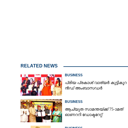
RELATED NEWS
BUSINESS
പ്രി​യ​ ​പ്ര​കാ​ശ് ​വാ​ര്യർ കു​ട്ടി​കൂ​റ​ 
ൻ​ഡ് ​അം​ബാ​സ​ഡ​ർ
BUSINESS
ആച്യുത സാമന്തയ്ക്ക് 75-ാമത്
ഓണററി ഡോക്ടറേറ്റ്