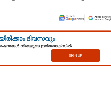
യിരിക്കാം ദിവസവും
 സംഭവങ്ങൾ നിങ്ങളുടെ ഇൻബോക്സിൽ
Watch More