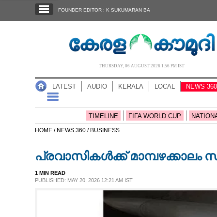
SECTIONS
FOUNDER EDITOR : K SUKUMARAN BA
HOME
LATEST
AUDIO
THURSDAY, 06 AUGUST 2026 1.56 PM IST
NOTIFIED NEWS
LATEST
AUDIO
KERALA
LOCAL
NEWS 360
POLL
KERALA
TIMELINE
FIFA WORLD CUP
NATION
HOME /
NEWS 360 /
BUSINESS
LOCAL
പ്രവാസികൾക്ക് മാമ്പഴക്കാലം സ
NEWS 360
1 MIN READ
PUBLISHED: MAY 20, 2026 12:21 AM IST
CASE DIARY