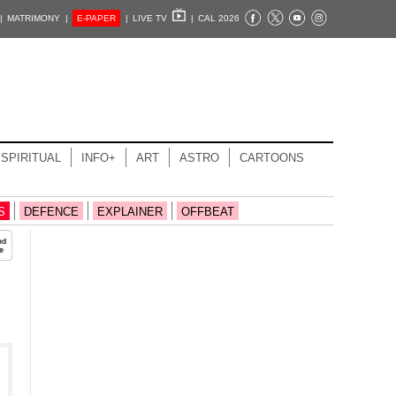
|
MATRIMONY |
E-PAPER
|
LIVE TV
|
CAL 2026
SPIRITUAL
INFO+
ART
ASTRO
CARTOONS
S
DEFENCE
EXPLAINER
OFFBEAT