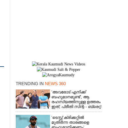
TRENDING IN
NEWS 360
'അവരോട് എനിക്ക്
×
ബഹുമാനമുണ്ട്',​ ആ
രഹസ്യത്തിനുള്ള ഉത്തരം
ഇത്; പ്രീതി സിന്റ - ബ്രെറ്റ്
ലീ പ്രണയകഥയ്ക്ക്
ഒടുവിൽ മറുപടി
'ടെസ്റ്റ് ക്രിക്കറ്റിൽ
മുതിർന്ന താരങ്ങളെ
ബഹുമാനിക്കണം',