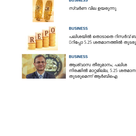
BUSINESS
സ്വർണ വില ഉയരുന്നു
പ്രവാസികൾക്ക് 
BUSINESS
സമ്മാനിക്കാൻ 
പലിശയിൽ തൊടാതെ റിസർവ് ബാങ
റിപ്പോ 5.25 ശതമാനത്തിൽ തുടരു
BUSINESS
ആശ്വാസ തീരുമാനം; പലിശ
നിരക്കിൽ മാറ്റമില്ല, 5.25 ശതമാ
തുടരുമെന്ന് ആർബിഐ