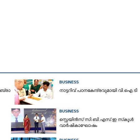
BUSINESS
​ ബ്രാ​
നാ​ട്ട​റി​വ് ​പ​ഠ​ന​കേ​ന്ദ്ര​വു​മാ​യി​ ​വി.​ഐ.​ടി
BUSINESS
സ്റ്റെയിൻസ് സി.ബി.എസ്.ഇ സ്‌കൂൾ
Share this link
വാർഷികാഘോഷം