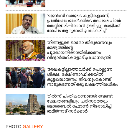
'ജെൻസി നമ്മുടെ കുട്ടികളാണ്,
പ്രതിഷേധങ്ങൾക്കിടെ അവരെ ചിലർ
തെറ്റിദ്ധരിപ്പിക്കാൻ ശ്രമിച്ചു'; രാജിക്ക്
ശേഷം ആദ്യമായി പ്രതികരിച്ച്
ധർമ്മേന്ദ്ര പ്രധാൻ
'നിങ്ങളുടെ ഓരോ തീരുമാനവും
രാജ്യത്തിന്റെ
പുരോഗതിക്കായിരിക്കണം',​
വിദ്യാർത്ഥികളോട് പ്രധാനമന്ത്രി
'രേഖകളില്ലാത്തവർക്ക് പൊള്ളുന്ന
ശിക്ഷ', ദക്ഷിണാഫ്രിക്കയിൽ
കൂട്ടപ്പലായനം; ജീവനുംകൊണ്ട്
നാടുകടന്നത് ഒരു ലക്ഷത്തിലധികം
പേർ
'റീൽസ് ചിത്രീകരണങ്ങൾ വേണ്ട':
ക്ഷേത്രങ്ങളിലും പരിസരത്തും
മൊബൈൽ ഫോൺ നിരോധിച്ച്
തമിഴ്നാട് സർക്കാർ
PHOTO
GALLERY