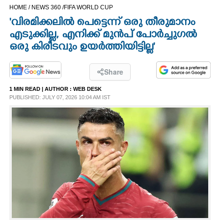
HOME /
NEWS 360 /
FIFA WORLD CUP
CINEMA
'വിരമിക്കലിൽ പെട്ടെന്ന് ഒരു തീരുമാനം
എടുക്കില്ല, എനിക്ക് മുൻപ് പോർച്ചുഗൽ
OPINION
ഒരു കിരീടവും ഉയർത്തിയിട്ടില്ല'
PHOTOS
Share
1 MIN READ
| AUTHOR :
WEB DESK
LIFESTYLE
PUBLISHED: JULY 07, 2026 10:04 AM IST
SPIRITUAL
INFO+
ART
ASTRO