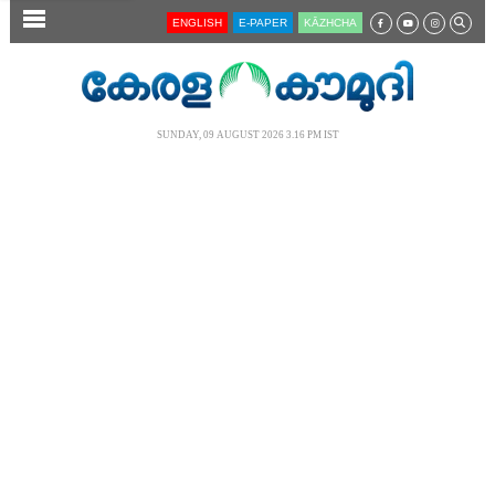
SECTIONS
ENGLISH
E-PAPER
KĀZHCHA
HOME
LATEST
SUNDAY, 09 AUGUST 2026 3.16 PM IST
AUDIO
NOTIFIED NEWS
POLL
KERALA
LOCAL
NEWS 360
CASE DIARY