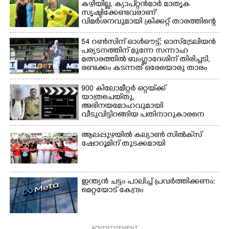
കഴിയില്ല,​ ക്യാപ്റ്റൻമാർ മാതൃക
മാറിനിന്ന ഇടവേളയിൽ
ഉണക്കാനിട്ടിരിക്കുന്ന
സൃഷ്ടിക്കേണ്ടവരാണ്'
ക്യാമ്പ് പരിസരത്ത്
ഗോൾപോസ്റ്റിന് മുന്നിൽ
വിമർശനവുമായി ക്രിക്കറ്റ് താരത്തിന്റെ
വസ്ത്രങ്ങൾ
ഫുട്ബോൾ കളികളിൽ
ഭാര്യ
ഉണക്കാനിടുന്ന കാഴ്ച.
ഏർപ്പെട്ടിരിക്കുന്ന
54 റൺസിന് ഓൾഔട്ട്; ഓസ്‌ട്രേലിയൻ
കുട്ടികൾ
പര്യടനത്തിന് മുന്നേ സന്നാഹ
മത്സരത്തിൽ ബംഗ്ലാദേശിന് തിരിച്ചടി,
രണ്ടക്കം കടന്നത് ഒരേയൊരു താരം
900 കിലോമീറ്റർ ഒറ്റയ്‌ക്ക്
യാത്രചെ‌യ്‌തു,​
അഭിനയമോഹവുമായി
വീടുവിട്ടിറങ്ങിയ പതിനാറുകാരനെ
കണ്ടെത്തിയത് ഫിലിം സിറ്റിയിൽ
ആലപ്പുഴയിൽ കല്യാൺ സിൽക്‌സ്
ഷോറൂമിന് തുടക്കമായി
ഇന്ത്യൻ ചട്ടം പാലിച്ച് പ്രവർത്തിക്കണം:
മെറ്റയോട് കേന്ദ്രം
ADVERTISEMENT