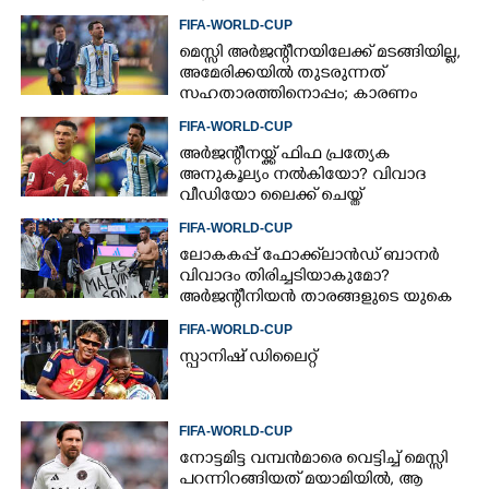
FIFA-WORLD-CUP
മെസ്സി അര്‍ജന്റീനയിലേക്ക് മടങ്ങിയില്ല,
അമേരിക്കയില്‍ തുടരുന്നത്
സഹതാരത്തിനൊപ്പം; കാരണം
അറിയിച്ച് എഎഫ്എ
FIFA-WORLD-CUP
അർജന്റീനയ്ക്ക് ഫിഫ പ്രത്യേക
അനുകൂല്യം നൽകിയോ? വിവാദ
വീഡിയോ ലൈക്ക് ചെയ്ത്
റൊണാൾഡോ
FIFA-WORLD-CUP
ലോകകപ്പ് ഫോക്ക്‌ലാൻഡ് ബാനർ
വിവാദം തിരിച്ചടിയാകുമോ?
അർജന്റീനിയൻ താരങ്ങളുടെ യുകെ
വിസ റദ്ദാക്കുമെന്ന് റിപ്പോർട്ട്
FIFA-WORLD-CUP
സ്പാനിഷ് ഡിലൈറ്റ്
FIFA-WORLD-CUP
നോട്ടമിട്ട വമ്പന്‍മാരെ വെട്ടിച്ച് മെസ്സി
പറന്നിറങ്ങിയത് മയാമിയില്‍, ആ