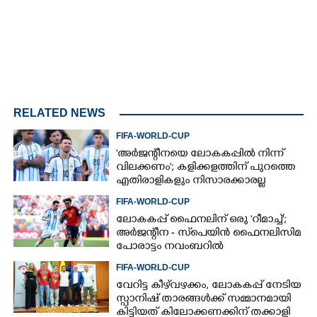
RELATED NEWS
FIFA-WORLD-CUP
'അർജന്റീനയെ ലോകകപ്പിൽ നിന്ന്
വിലക്കണം'; കളിക്കളത്തിന് പുറത്തെ
എതിരാളികളും നിസാരക്കാരല്ല
FIFA-WORLD-CUP
ലോകകപ്പ് ഫൈനലിന് ഒരു 'റീമാച്ച്';
അര്‍ജന്റീന - സ്‌പെയിന്‍ ഫൈനലിസിമ
പോരാട്ടം നവംബറില്‍
FIFA-WORLD-CUP
വേറിട്ട കീഴ്‌‌വഴക്കം,​ ലോകകപ്പ് നേടിയ
സ്പാനിഷ് താരങ്ങൾക്ക് സമ്മാനമായി
കിട്ടിയത് കിലോക്കണക്കിന് തക്കാളി