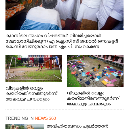
ക്യാമ്പിലെ അംഗം വിഷമങ്ങൾ വിവരിച്ചപ്പോൾ
സമാധാനിപ്പിക്കുന്ന എ.ഐ.സി.സി ജനറൽ സെക്രട്ടറി
കെ.സി വേണുഗോപാൽ എം.പി. സഹകരണ-
എക്സൈസ് വകുപ്പ് മന്ത്രി എം. ലിജു, എന്നിവർ
വീടുകളിൽ വെള്ളം
വീടുകളിൽ വെള്ളം
കയറിയതിനെത്തുടർന്ന്
കയറിയതിനെത്തുടർന്ന്
ആലപ്പുഴ ചമ്പക്കുളം
ആലപ്പുഴ ചമ്പക്കുളം
ഫാദർ തോമസ്
ഫാദർ തോമസ്
പോരൂക്കര സെൻട്രൽ
പോരൂക്കര സെൻട്രൽ
സ്കൂളിലെ ദുരിതാശ്വാസ
TRENDING IN
NEWS 360
സ്കൂളിലെ ദുരിതാശ്വാസ
ക്യാമ്പിലെത്തിയവർ
ക്യാമ്പിലെത്തിയവർ മഴ
വസ്ത്രങ്ങൾ
‘അവിഹിതബന്ധം പുലർത്താൻ