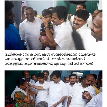
ദുരിതാശ്വാസ ക്യാമ്പുകൾ സന്ദർശിക്കുന്ന വേളയിൽ
ചമ്പക്കുളം സെന്റ് മേരീസ് ഹയർ സെക്കൻഡറി
സ്കൂളിലെ ക്യാമ്പിലെത്തിയ എ.ഐ.സി.സി ജനറൽ
സെക്രട്ടറി കെ.സി വേണുഗോപാൽ എം.പി കുരുന്നിനെ
എടുത്ത് ലാളിച്ചപ്പോൾ. സഹകരണ-എക്സൈസ്
വകുപ്പ് മന്ത്രി എം. ലിജു, കൃഷിവകുപ്പ് മന്ത്രി ടി. സിദ്ദിഖ്,
റെജി ചെറിയാൻ എം. എൽ. എ എന്നിവർ സമീപം