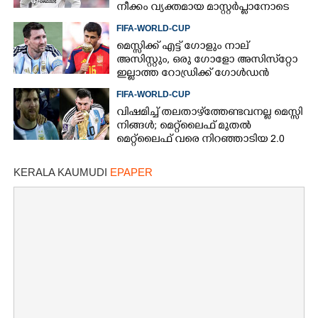
നീക്കം വ്യക്തമായ മാസ്റ്റര്‍പ്ലാനോടെ
FIFA-WORLD-CUP
മെസ്സിക്ക് എട്ട് ഗോളും നാല്
അസിസ്റ്റും, ഒരു ഗോളോ അസിസ്‌റ്റോ
ഇല്ലാത്ത റോഡ്രിക്ക് ഗോള്‍ഡന്‍
ബോള്‍, എങ്ങനെ?
FIFA-WORLD-CUP
വിഷമിച്ച് തലതാഴ്‌ത്തേണ്ടവനല്ല മെസ്സി
നിങ്ങള്‍; മെറ്റ്‌ലൈഫ് മുതല്‍
മെറ്റ്‌ലൈഫ് വരെ നിറഞ്ഞാടിയ 2.0
KERALA KAUMUDI
EPAPER
×
Share this link
Copy Link