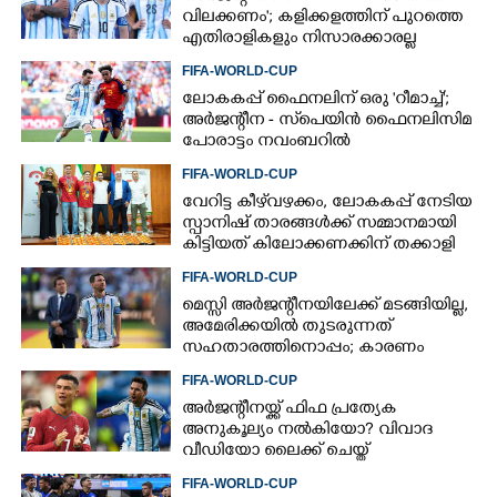
വിലക്കണം'; കളിക്കളത്തിന് പുറത്തെ
എതിരാളികളും നിസാരക്കാരല്ല
FIFA-WORLD-CUP
ലോകകപ്പ് ഫൈനലിന് ഒരു 'റീമാച്ച്';
അര്‍ജന്റീന - സ്‌പെയിന്‍ ഫൈനലിസിമ
പോരാട്ടം നവംബറില്‍
FIFA-WORLD-CUP
വേറിട്ട കീഴ്‌‌വഴക്കം,​ ലോകകപ്പ് നേടിയ
സ്പാനിഷ് താരങ്ങൾക്ക് സമ്മാനമായി
കിട്ടിയത് കിലോക്കണക്കിന് തക്കാളി
FIFA-WORLD-CUP
മെസ്സി അര്‍ജന്റീനയിലേക്ക് മടങ്ങിയില്ല,
അമേരിക്കയില്‍ തുടരുന്നത്
സഹതാരത്തിനൊപ്പം; കാരണം
അറിയിച്ച് എഎഫ്എ
FIFA-WORLD-CUP
അർജന്റീനയ്ക്ക് ഫിഫ പ്രത്യേക
അനുകൂല്യം നൽകിയോ? വിവാദ
വീഡിയോ ലൈക്ക് ചെയ്ത്
റൊണാൾഡോ
FIFA-WORLD-CUP