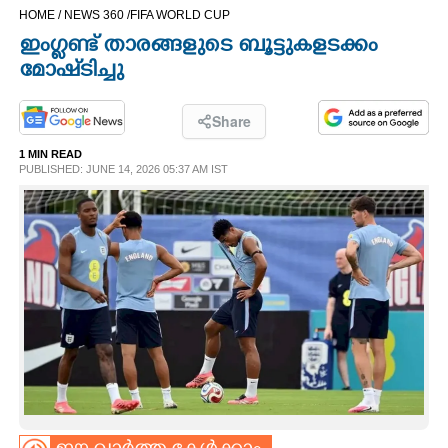
HOME /
NEWS 360 /
FIFA WORLD CUP
CINEMA
ഇംഗ്ലണ്ട് താരങ്ങളുടെ ബൂട്ടുകളടക്കം
മോഷ്‌ടിച്ചു
OPINION
Share
PHOTOS
1 MIN READ
PUBLISHED: JUNE 14, 2026 05:37 AM IST
LIFESTYLE
SPIRITUAL
INFO+
ART
ASTRO