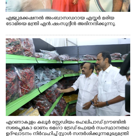
എജ്യുക്കേഷനൽ അംബാസഡറായ എസ്തർ മരിയ
ടോമിയെ മന്ത്രി എൻ.ഷംസുദ്ദീൻ അഭിനന്ദിക്കുന്നു.
എറണാകുളം കലൂർ സ്റ്റേഡിയം ഹെലിപാഡ് ഗ്രൗണ്ടിൽ
സപ്ളൈകോ ഓണം മെഗാ ട്രേഡ് ഫെയർ സംസ്ഥാനതല
ഉദ്ഘാടനം നിർവഹിച്ച് സ്റ്റാൾ സന്ദർശിക്കുന്ന മുഖ്യമന്ത്രി