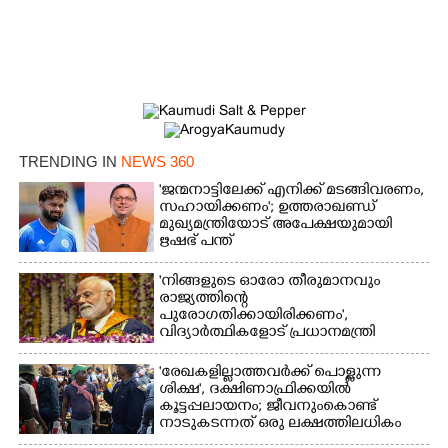
TRENDING IN
NEWS 360
×
Share this link
'ജന്മനാട്ടിലേക്ക് എനിക്ക് മടങ്ങിവരണം,
സഹായിക്കണം'; ഉത്തരാഖണ്ഡ്
മുഖ്യമന്ത്രിയോട് അപേക്ഷയുമായി
ഋഷഭ് പന്ത്
'നിങ്ങളുടെ ഓരോ തീരുമാനവും
രാജ്യത്തിന്റെ
Copy Link
പുരോഗതിക്കായിരിക്കണം',​
വിദ്യാർത്ഥികളോട് പ്രധാനമന്ത്രി
'രേഖകളില്ലാത്തവർക്ക് പൊള്ളുന്ന
ശിക്ഷ', ദക്ഷിണാഫ്രിക്കയിൽ
കൂട്ടപ്പലായനം; ജീവനുംകൊണ്ട്
നാടുകടന്നത് ഒരു ലക്ഷത്തിലധികം
പേർ