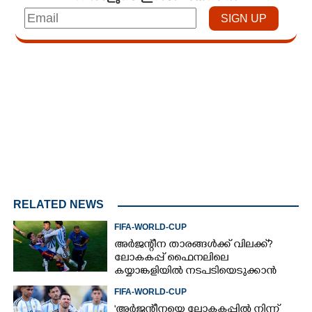
Loaded
:
3.88%
/
Unmute
RELATED NEWS
FIFA-WORLD-CUP
അർജന്റീന താരങ്ങൾക്ക് വിലക്ക്?
ലോകകപ്പ് ഫൈനലിലെ
കയ്യാങ്കളിയിൽ നടപടിയെടുക്കാൻ
ഫിഫ; റിപ്പോർട്ടിൽ ഗുരുതര
FIFA-WORLD-CUP
ആരോപണങ്ങൾ
'അർജന്റീനയെ ലോകകപ്പിൽ നിന്ന്