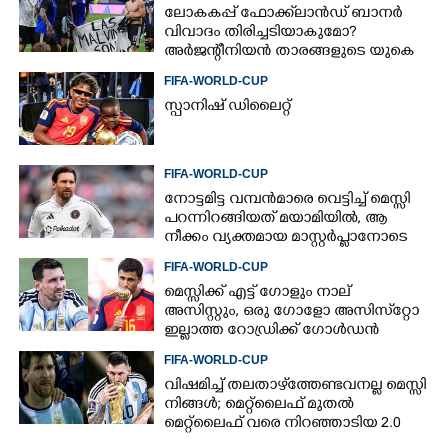
ലോകകപ്പ് ഫോക്ക്‌ലാൻഡ് ബാനർ
വിവാദം തിരിച്ചടിയാകുമോ?
അർജന്റീനിയൻ താരങ്ങളുടെ യുകെ
വിസ റദ്ദാക്കുമെന്ന് റിപ്പോർട്ട്
FIFA-WORLD-CUP
സ്പാനിഷ് ഡിലൈറ്റ്
FIFA-WORLD-CUP
നോട്ടമിട്ട വമ്പന്‍മാരെ വെട്ടിച്ച് മെസ്സി
പറന്നിറങ്ങിയത് മയാമിയില്‍, ആ
നീക്കം വ്യക്തമായ മാസ്റ്റര്‍പ്ലാനോടെ
FIFA-WORLD-CUP
മെസ്സിക്ക് എട്ട് ഗോളും നാല്
അസിസ്റ്റും, ഒരു ഗോളോ അസിസ്‌റ്റോ
ഇല്ലാത്ത റോഡ്രിക്ക് ഗോള്‍ഡന്‍
ബോള്‍, എങ്ങനെ?
FIFA-WORLD-CUP
വിഷമിച്ച് തലതാഴ്‌ത്തേണ്ടവനല്ല മെസ്സി
നിങ്ങള്‍; മെറ്റ്‌ലൈഫ് മുതല്‍
മെറ്റ്‌ലൈഫ് വരെ നിറഞ്ഞാടിയ 2.0