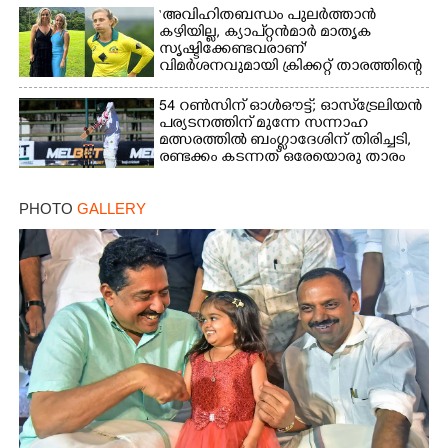
‘അവിഹിതബന്ധം പുലർത്താൻ
കഴിയില്ല,​ ക്യാപ്റ്റൻമാർ മാതൃക
സൃഷ്ടിക്കേണ്ടവരാണ്'
വിമർശനവുമായി ക്രിക്കറ്റ് താരത്തിന്റെ
ഭാര്യ
54 റൺസിന് ഓൾഔട്ട്; ഓസ്‌ട്രേലിയൻ
പര്യടനത്തിന് മുന്നേ സന്നാഹ
മത്സരത്തിൽ ബംഗ്ലാദേശിന് തിരിച്ചടി,
രണ്ടക്കം കടന്നത് ഒരേയൊരു താരം
PHOTO
GALLERY