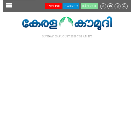
SECTIONS
ENGLISH
E-PAPER
KĀZHCHA
HOME
LATEST
SUNDAY, 09 AUGUST 2026 7.52 AM IST
AUDIO
NOTIFIED NEWS
POLL
KERALA
LOCAL
NEWS 360
CASE DIARY