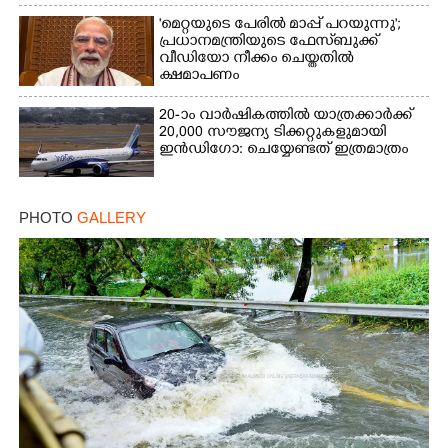
'മെറ്റയുടെ പേരിൽ മാപ്പ് പറയുന്നു';
പ്രധാനമന്ത്രിയുടെ ഫേസ്‌ബുക്ക്
വീഡിയോ നീക്കം ചെയ്തതിൽ
ക്ഷമാപണം
20-ാം വാർഷികത്തിൽ യാത്രക്കാർക്ക്
20,000 സൗജന്യ ടിക്കറ്റുകളുമായി
ഇൻഡിഗോ: ചെയ്യേണ്ടത് ഇത്രമാത്രം
PHOTO
GALLERY