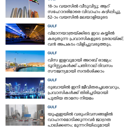
18-ാം വയസിൽ വീടുവിട്ടു; ആറ്
സഹോദരിമാരെ വിവാഹം കഴിപ്പിച്ചു,
52-ാം വയസിൽ മലയാളിയുടെ
ജീവിതംമാറ്റി യുഎഇ ലോട്ടറി
GULF
വിമാനയാത്രയ്‌ക്കിടെ ഇവ കയ്യിൽ
കരുതുന്ന പ്രവാസികളുടെ ശ്രദ്ധയ്‌ക്ക്;
വൻ അപകടം വിളിച്ചുവരുത്തും,
സൂക്ഷിക്കൂ
GULF
വിസ ഇളവുമായി അറബ് രാജ്യം:
ടൂറിസ്റ്റുകൾക്ക് പതിനാല് ദിവസം
സൗജന്യമായി സന്ദർശിക്കാം
GULF
ദുബായിൽ ഇനി ജീവിതച്ചെലവേറും,​
പ്രവാസികൾക്ക് തിരിച്ചടിയായി
പുതിയ താമസ നിയമം
GULF
യുഎഇയിൽ വരുംദിവസങ്ങളിൽ
വാഹനമോടിക്കുന്നവർ ജാഗ്രത
പാലിക്കണം; മുന്നറിയിപ്പുമായി