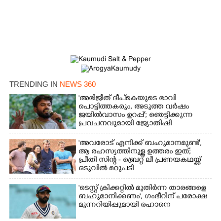
TRENDING IN
NEWS 360
'അഭിജീത് ദീപ്‌കെയുടെ ഭാവി
പൊട്ടിത്തകരും, അടുത്ത വർഷം
ജയിൽവാസം ഉറപ്പ്'; ഞെട്ടിക്കുന്ന
പ്രവചനവുമായി ജ്യോതിഷി
'അവരോട് എനിക്ക് ബഹുമാനമുണ്ട്',​
ആ രഹസ്യത്തിനുള്ള ഉത്തരം ഇത്;
പ്രീതി സിന്റ - ബ്രെറ്റ് ലീ പ്രണയകഥയ്ക്ക്
ഒടുവിൽ മറുപടി
'ടെസ്റ്റ് ക്രിക്കറ്റിൽ മുതിർന്ന താരങ്ങളെ
ബഹുമാനിക്കണം', ഗംഭീറിന് പരോക്ഷ
മുന്നറിയിപ്പുമായി രഹാനെ