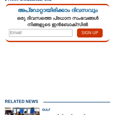
അപ്ഡേറ്റായിരിക്കാം ദിവസവും
ഒരു ദിവസത്തെ പ്രധാന സംഭവങ്ങൾ
നിങ്ങളുടെ ഇൻബോക്സിൽ
Loaded
:
3.01%
/
Mute
RELATED NEWS
GULF