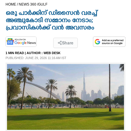
HOME /
NEWS 360 /
GULF
CINEMA
ഒരു പാർക്കിന് ഡിസൈൻ വരച്ച്
അഞ്ചുകോടി സമ്മാനം നേടാം;
OPINION
പ്രവാസികൾക്ക് വൻ അവസരം
PHOTOS
Share
1 MIN READ
| AUTHOR :
WEB DESK
LIFESTYLE
PUBLISHED: JUNE 29, 2026 11:16 AM IST
SPIRITUAL
INFO+
ART
ASTRO