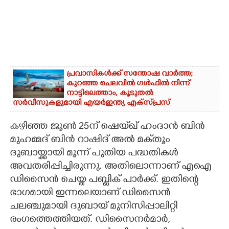
പ്രവാസികൾക്ക് സന്തോഷ വാർത്ത;
കുറഞ്ഞ ചെലവിൽ ഗൾഫിൽ നിന്ന്
നാട്ടിലെത്താം,​ കൂടുതൽ
സർവീസുകളുമായി എയർഇന്ത്യ എക്സ്പ്രസ്
കഴിഞ്ഞ ജൂൺ 25ന് ഷെയ്‌ഖ് ഹംദാൻ ബിൻ
മുഹമ്മദ് ബിൻ റാഷിദ് അൽ മക്‌തൂം
ദുബായ്ക്കായി മൂന്ന് പുതിയ പദ്ധതികൾ
അവതരിപ്പിച്ചിരുന്നു. അതിലൊന്നാണ് എഐ
ഡിസൈൻ ചെയ്ത പബ്ളിക് പാർക്ക്. ഇതിന്റെ
ഭാഗമായി ഇന്നലെയാണ് ഡിസൈൻ
ചലഞ്ചുമായി ദുബായ് മുനിസിപ്പാലിറ്റി
രംഗത്തെത്തിയത്. ഡിസൈനർമാർ,