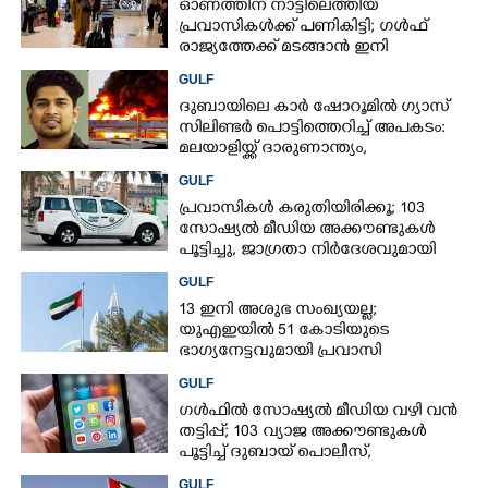
ഓണത്തിന് നാട്ടിലെത്തിയ
പ്രവാസികൾക്ക് പണികിട്ടി; ഗൾഫ്
രാജ്യത്തേക്ക് മടങ്ങാൻ ഇനി
ഇരട്ടിയിലധികം പണം ചെലവാക്കണം
GULF
ദുബായിലെ കാർ ഷോറൂമിൽ ഗ്യാസ്
സിലിണ്ടർ പൊട്ടിത്തെറിച്ച് അപകടം:
മലയാളിയ്ക്ക് ദാരുണാന്ത്യം,
അഞ്ചുപേർക്ക് പരിക്ക്
GULF
പ്രവാസികൾ കരുതിയിരിക്കൂ; 103
സോഷ്യൽ മീഡിയ അക്കൗണ്ടുകൾ
പൂട്ടിച്ചു, ജാഗ്രതാ നിർദേശവുമായി
ഗൾഫ് രാജ്യം
GULF
13 ഇനി അശുഭ സംഖ്യയല്ല;
യുഎഇയിൽ 51 കോടിയുടെ
ഭാഗ്യനേട്ടവുമായി പ്രവാസി
GULF
ഗൾഫിൽ സോഷ്യൽ മീഡിയ വഴി വൻ
തട്ടിപ്പ്; 103 വ്യാജ അക്കൗണ്ടുകൾ
പൂട്ടിച്ച് ദുബായ് പൊലീസ്,
പ്രവാസികൾക്ക് ജാഗ്രതാ നിർദേശം
GULF