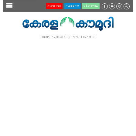
SECTIONS
ENGLISH
E-PAPER
KĀZHCHA
HOME
LATEST
THURSDAY, 06 AUGUST 2026 11.15 AM IST
AUDIO
NOTIFIED NEWS
POLL
KERALA
LOCAL
NEWS 360
CASE DIARY