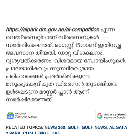
https://aipark.dm.gov.ae/ai-competition
എന്ന
വെബ്‌സൈറ്റിലാണ് ഡിസൈനുകൾ
സമർപ്പിക്കേണ്ടത്. ഓഗസ്റ്റ് 15നാണ് ഇതിനുള്ള
അവസാന തീയതി. ഡാറ്റ വിശകലനം,
ദൃശ്യവത്ക്കരണം, വിശദമായ ഡ്രോയിംഗുകൾ,
പ്രായോഗികവും സുസ്ഥിരവുമായ
പരിഹാരങ്ങൾ പ്രദർശിപ്പിക്കുന്ന
മനുഷ്യകേന്ദ്രീകൃത ഡിസൈൻ തുടങ്ങിയവ
ഉൾപ്പെടുന്ന മാസ്റ്റർ പ്ളാൻ ആണ്
സമർപ്പിക്കേണ്ടത്.
RELATED TOPICS:
NEWS 360
,
GULF
,
GULF NEWS
,
AL SAFA
2 PARK
,
CHALLENGE
,
UAE