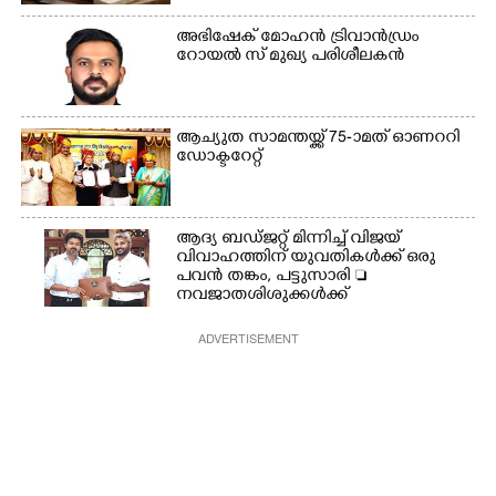
അഭിഷേക് മോഹൻ ട്രിവാൻഡ്രം
റോയൽ സ് മുഖ്യ പരിശീലകൻ
ആച്യുത സാമന്തയ്ക്ക് 75-ാമത് ഓണററി
ഡോക്ടറേറ്റ്
ആദ്യ ബഡ്ജറ്റ് മിന്നിച്ച് വിജയ്
വിവാഹത്തിന് യുവതികൾക്ക് ഒരു
പവൻ തങ്കം, പട്ടുസാരി 
നവജാതശിശുക്കൾക്ക്
സ്വർണമോതിരം  വിദ്യാർത്ഥികൾക്ക്
സൈക്കിൾ
ADVERTISEMENT