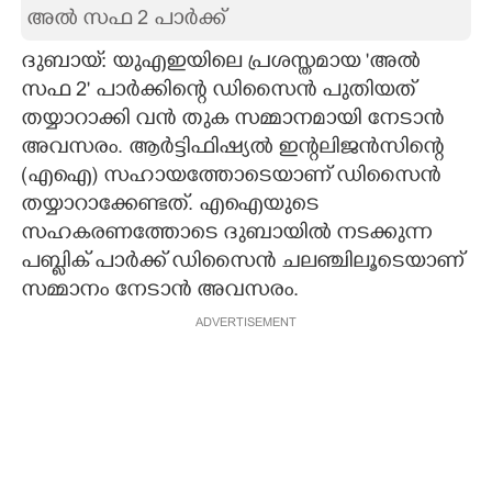
അൽ സഫ 2 പാർക്ക്
CARTOONS
ദുബായ്: യുഎഇയിലെ പ്രശസ്തമായ 'അൽ
സഫ 2' പാർക്കിന്റെ ഡിസൈൻ പുതിയത്
LITERATURE
തയ്യാറാക്കി വൻ തുക സമ്മാനമായി നേടാൻ
അവസരം. ആർട്ടിഫിഷ്യൽ ഇന്റലിജൻസിന്റെ
ZOOM
(എഐ) സഹായത്തോടെയാണ് ഡിസൈൻ
തയ്യാറാക്കേണ്ടത്. എഐയുടെ
CONTACT US
സഹകരണത്തോടെ ദുബായിൽ നടക്കുന്ന
പബ്ളിക് പാർക്ക് ഡ‌ിസൈൻ ചലഞ്ചിലൂടെയാണ്
സമ്മാനം നേടാൻ അവസരം.
ADVERTISEMENT