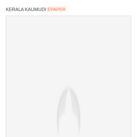
കാലാവസ്ഥാ വകുപ്പ്
KERALA KAUMUDI
EPAPER