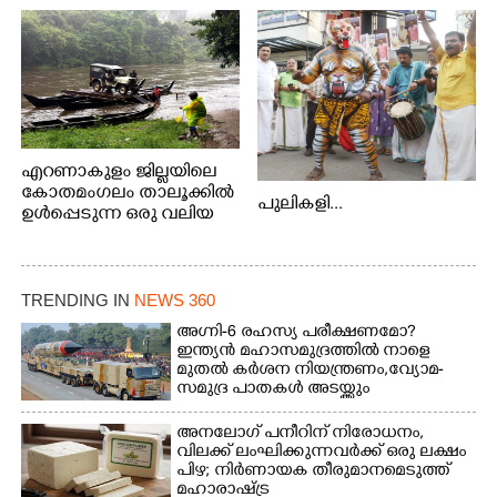
എറണാകുളം ജില്ലയിലെ
കോതമംഗലം താലൂക്കിൽ
പുലികളി...
ഉൾപ്പെടുന്ന ഒരു വലിയ
ഗ്രാമപഞ്ചായത്താണ് കുട്ട
മ്പുഴ ഗ്രാമ പഞ്ചായത്ത്.
ആദിവാസി ഊരുകളായ
വെള്ളാരംകുത്ത്,
TRENDING IN
NEWS 360
കത്തിപ്പാറ, ഉറിയംപെട്ടി,
അഗ്നി-6 രഹസ്യ പരീക്ഷണമോ?
തേക്കല്ല്, വെട്ടിക്കല്ല്,
ഇന്ത്യൻ മഹാസമുദ്രത്തിൽ നാളെ
മഞ്ചപ്പാറ എന്നീ ആറു
മുതൽ കർശന നിയന്ത്രണം,വ്യോമ-
സ്ഥലങ്ങളിലേക്കുള്ള
സമുദ്ര പാതകൾ അടയ്ക്കും
പ്രധാന സഞ്ചാര
മാർഗമാണ് ഈ കാണുന്ന
അനലോഗ് പനീറിന് നിരോധനം,
കടത്ത് വള്ളം
വിലക്ക് ലംഘിക്കുന്നവർക്ക് ഒരു ലക്ഷം
പിഴ; നിർണായക തീരുമാനമെടുത്ത്
മഹാരാഷ്ട്ര