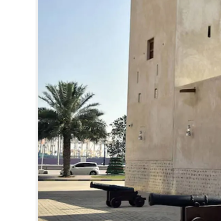
CINEMA
OPINION
PHOTOS
LIFESTYLE
SPIRITUAL
INFO+
ART
ASTRO