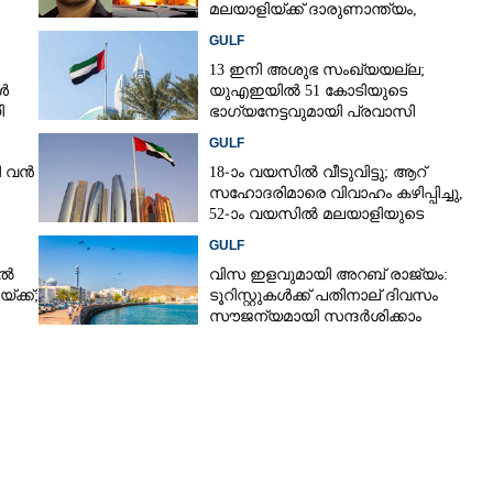
മലയാളിയ്ക്ക് ദാരുണാന്ത്യം,
കണം
അഞ്ചുപേർക്ക് പരിക്ക്
GULF
13 ഇനി അശുഭ സംഖ്യയല്ല;
ൾ
യുഎഇയിൽ 51 കോടിയുടെ
ി
ഭാഗ്യനേട്ടവുമായി പ്രവാസി
GULF
ി വൻ
18-ാം വയസിൽ വീടുവിട്ടു; ആറ്
സഹോദരിമാരെ വിവാഹം കഴിപ്പിച്ചു,
52-ാം വയസിൽ മലയാളിയുടെ
േശം
ജീവിതംമാറ്റി യുഎഇ ലോട്ടറി
GULF
ിൽ
വിസ ഇളവുമായി അറബ് രാജ്യം:
ക്ക്;
ടൂറിസ്റ്റുകൾക്ക് പതിനാല് ദിവസം
സൗജന്യമായി സന്ദർശിക്കാം