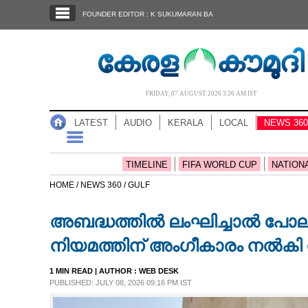
SECTIONS
FOUNDER EDITOR : K SUKUMARAN BA
HOME
LATEST
AUDIO
FRIDAY, 07 AUGUST 2026 3.26 AM IST
NOTIFIED NEWS
LATEST
AUDIO
KERALA
LOCAL
NEWS 360
POLL
KERALA
TIMELINE
FIFA WORLD CUP
NATION
HOME /
NEWS 360 /
GULF
LOCAL
അബദ്ധത്തില്‍ ലംഘിച്ചാല്‍ പോ
NEWS 360
നിയമത്തിന് അംഗീകാരം നല്‍കി 
1 MIN READ
| AUTHOR :
WEB DESK
CASE DIARY
PUBLISHED: JULY 08, 2026 09:16 PM IST