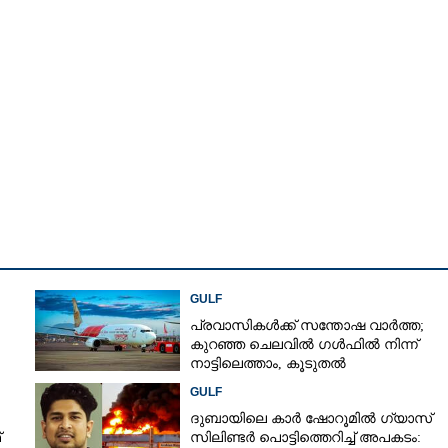
ംഘിച്ചാല്‍ പോലും
Copy Link
 പുതിയ ഫെഡറല്‍
ീകാരം നല്‍കി ഗള്‍ഫ്
GULF
പ്രവാസികൾക്ക് സന്തോഷ വാർത്ത;
കുറഞ്ഞ ചെലവിൽ ഗൾഫിൽ നിന്ന്
നാട്ടിലെത്താം,​ കൂടുതൽ
സർവീസുകളുമായി എയർഇന്ത്യ
GULF
എക്സ്പ്രസ്
ദുബായിലെ കാർ ഷോറൂമിൽ ഗ്യാസ്
്
സിലിണ്ടർ പൊട്ടിത്തെറിച്ച് അപകടം: