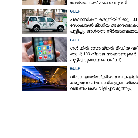
രാജ്യത്തേക്ക് മടങ്ങാൻ ഇനി
ഇരട്ടിയിലധികം പണം ചെലവാക്
GULF
പ്രവാസികൾ കരുതിയിരിക്കൂ; 103
സോഷ്യൽ മീഡിയ അക്കൗണ്ടുക
പൂട്ടിച്ചു, ജാഗ്രതാ നിർദേശവുമായ
ഗൾഫ് രാജ്യം
GULF
ഗൾഫിൽ സോഷ്യൽ മീഡിയ വഴ
തട്ടിപ്പ്; 103 വ്യാജ അക്കൗണ്ടുകൾ
പൂട്ടിച്ച് ദുബായ് പൊലീസ്,
പ്രവാസികൾക്ക് ജാഗ്രതാ നിർദ
GULF
വിമാനയാത്രയ്‌ക്കിടെ ഇവ കയ്യ
കരുതുന്ന പ്രവാസികളുടെ ശ്രദ്ധയ്‌
വൻ അപകടം വിളിച്ചുവരുത്തും,
സൂക്ഷിക്കൂ