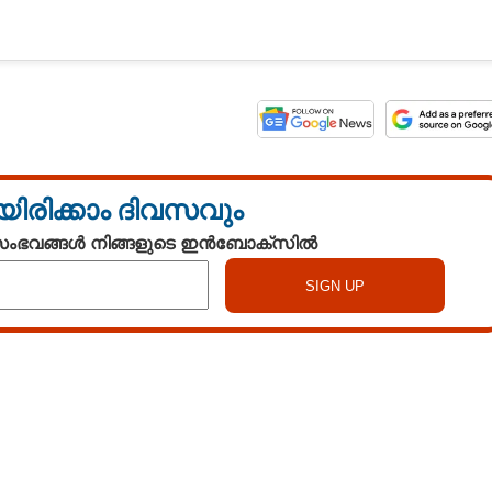
യിരിക്കാം ദിവസവും
 സംഭവങ്ങൾ നിങ്ങളുടെ ഇൻബോക്സിൽ
Watch More
Share this link