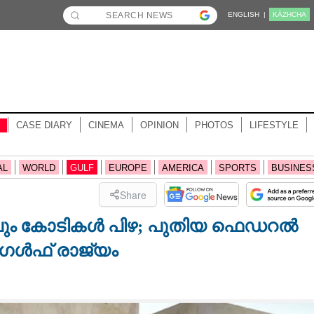
ENGLISH |
KĀZHCHA
CASE DIARY
CINEMA
OPINION
PHOTOS
LIFESTYLE
AL
WORLD
GULF
EUROPE
AMERICA
SPORTS
BUSINES
Share
ലും കോടികള്‍ പിഴ; പുതിയ ഫെഡറല്‍
ഗള്‍ഫ് രാജ്യം