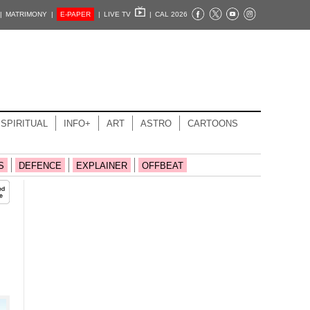
|
MATRIMONY |
E-PAPER
|
LIVE TV
|
CAL 2026
SPIRITUAL
INFO+
ART
ASTRO
CARTOONS
S
DEFENCE
EXPLAINER
OFFBEAT