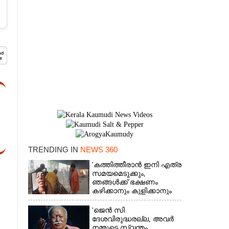
TRENDING IN
NEWS 360
×
'കത്തിത്തീരാൻ ഇനി എത്ര
സമയമെടുക്കും,
ഞങ്ങൾക്ക് ഭക്ഷണം
കഴിക്കാനും കുളിക്കാനും
ഉള്ളതാണ്': അച്ഛന്റെ
സംസ്കാരചടങ്ങിനിടെ
'ജെൻ സി
മക്കൾ
ദേശവിരുദ്ധരല്ല, അവർ
നമ്മുടെ സ്വന്തം