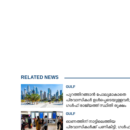
അബദ്ധത്തില്‍ ല
കോടികള്‍ പിഴ;
നിയമത്തിന് അംഗ
രാജ്യം
RELATED NEWS
GULF
പുറത്തിറങ്ങാൻ പോലുമാകാതെ
പ്രവാസികൾ ഉൾപ്പെടെയുള്ളവർ;
ഗൾഫ് രാജ്യത്ത് സ്ഥിതി രൂക്ഷം
GULF
ഓണത്തിന് നാട്ടിലെത്തിയ
പ്രവാസികൾക്ക് പണികിട്ടി; ഗൾഫ