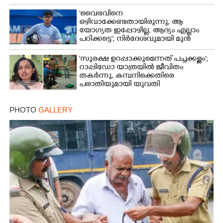
'വൈഭവിനെ
ഒഴിവാക്കേണ്ടതായിരുന്നു,​ ആ
യോഗ്യത ഇപ്പോഴില്ല, ആദ്യം എല്ലാം
പഠിക്കട്ടെ'; നിർദേശവുമായി മുൻ
ക്രിക്കറ്റ് താരം
'സുരക്ഷ ഉറപ്പാക്കുമെന്നത് പച്ചക്കള്ളം';
റാപ്പിഡോ യാത്രയിൽ ജീവിതം
തകർന്നു, കമ്പനിക്കെതിരെ
പരാതിയുമായി യുവതി
PHOTO
GALLERY