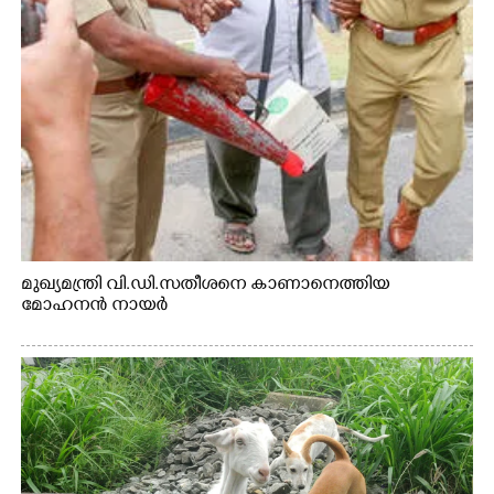
മുഖ്യമന്ത്രി വി.ഡി.സതീശനെ കാണാനെത്തിയ
മോഹനൻ നായർ