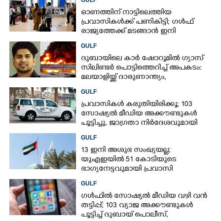
എക്സ്പ്രസ്
ഓണത്തിന് നാട്ടിലെത്തിയ
പ്രവാസികൾക്ക് പണികിട്ടി; ഗൾഫ്
രാജ്യത്തേക്ക് മടങ്ങാൻ ഇനി
ഇരട്ടിയിലധികം പണം ചെലവാക്കണം
GULF
ദുബായിലെ കാർ ഷോറൂമിൽ ഗ്യാസ്
സിലിണ്ടർ പൊട്ടിത്തെറിച്ച് അപകടം:
മലയാളിയ്ക്ക് ദാരുണാന്ത്യം,
അഞ്ചുപേർക്ക് പരിക്ക്
GULF
പ്രവാസികൾ കരുതിയിരിക്കൂ; 103
സോഷ്യൽ മീഡിയ അക്കൗണ്ടുകൾ
പൂട്ടിച്ചു, ജാഗ്രതാ നിർദേശവുമായി
ഗൾഫ് രാജ്യം
GULF
13 ഇനി അശുഭ സംഖ്യയല്ല;
യുഎഇയിൽ 51 കോടിയുടെ
ഭാഗ്യനേട്ടവുമായി പ്രവാസി
GULF
ഗൾഫിൽ സോഷ്യൽ മീഡിയ വഴി വൻ
തട്ടിപ്പ്; 103 വ്യാജ അക്കൗണ്ടുകൾ
പൂട്ടിച്ച് ദുബായ് പൊലീസ്,