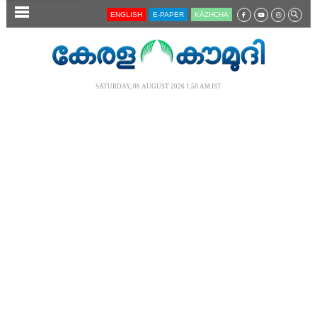
SECTIONS
ENGLISH
E-PAPER
KĀZHCHA
HOME
LATEST
SATURDAY, 08 AUGUST 2026 1.58 AM IST
AUDIO
NOTIFIED NEWS
POLL
KERALA
LOCAL
NEWS 360
CASE DIARY