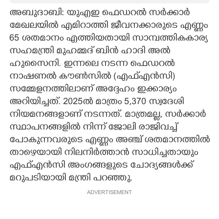
അബുദാബി: യുഎഇ ഫെഡറൽ സർക്കാർ
CARTOONS
മേഖലയിൽ എമിറാത്തി ജീവനക്കാരുടെ എണ്ണം
65 ശതമാനം എത്തിയതായി സാമ്പത്തികകാര്യ
LITERATURE
സഹമന്ത്രി മുഹമ്മദ് ബിൻ ഹാദി അൽ
ഹുസൈനി. ഇന്നലെ നടന്ന ഫെഡറൽ
ZOOM
നാഷണൽ കൗൺസിൽ (എഫ്‌എൻസി)
സമ്മേളനത്തിലാണ് അദ്ദേഹം ഇക്കാര്യം
അറിയിച്ചത്. 2025ൽ മാത്രം 5,370 സ്വദേശി
CONTACT US
നിയമനങ്ങളാണ് നടന്നത്. മാത്രമല്ല, സർക്കാർ
സ്ഥാപനങ്ങളിൽ നിന്ന് ജോലി രാജിവച്ച്
പോകുന്നവരുടെ എണ്ണം അഞ്ച് ശതമാനത്തിൽ
താഴെയായി നിലനിർത്താൻ സാധിച്ചതായും
എഫ്‌എൻസി അംഗങ്ങളുടെ ചോദ്യങ്ങൾക്ക്
മറുപടിയായി മന്ത്രി പറഞ്ഞു.
ADVERTISEMENT