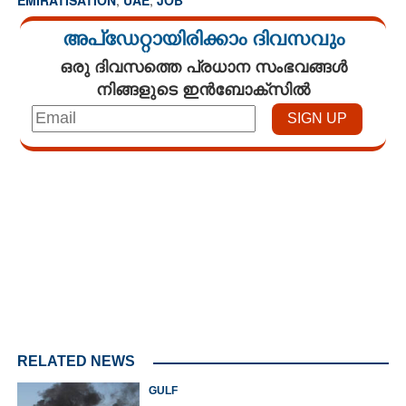
അപ്ഡേറ്റായിരിക്കാം ദിവസവും
ഒരു ദിവസത്തെ പ്രധാന സംഭവങ്ങൾ
നിങ്ങളുടെ ഇൻബോക്സിൽ
Loaded
:
3.29%
/
Mute
RELATED NEWS
GULF