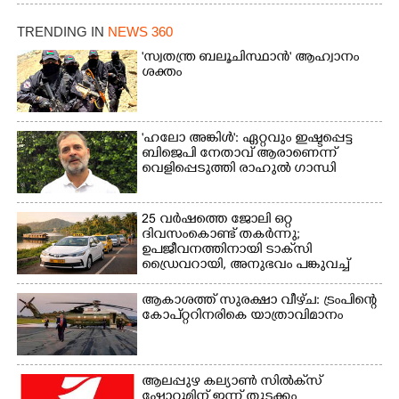
എറണാകുളം മേനകയിൽ
നിന്നുള്ള കാഴ്ച
TRENDING IN
NEWS 360
'സ്വതന്ത്ര ബലൂചിസ്ഥാൻ' ആഹ്വാനം
ശക്തം
'ഹലോ അങ്കിൾ': ഏറ്റവും ഇഷ്ടപ്പെട്ട
ബിജെപി നേതാവ് ആരാണെന്ന്
വെളിപ്പെടുത്തി രാഹുൽ ഗാന്ധി
25 വർഷത്തെ ജോലി ഒറ്റ
ദിവസംകൊണ്ട് തകർന്നു;
ഉപജീവനത്തിനായി ടാക്‌സി
ഡ്രൈവറായി,​ അനുഭവം പങ്കുവച്ച്
യുവതി
ആകാശത്ത് സുരക്ഷാ വീഴ്‌ച: ട്രംപിന്റെ
കോ‌പ്‌റ്ററിനരികെ യാത്രാവിമാനം
ആലപ്പുഴ കല്യാൺ സിൽക്‌സ്
ഷോറൂമിന് ഇന്ന് തുടക്കം