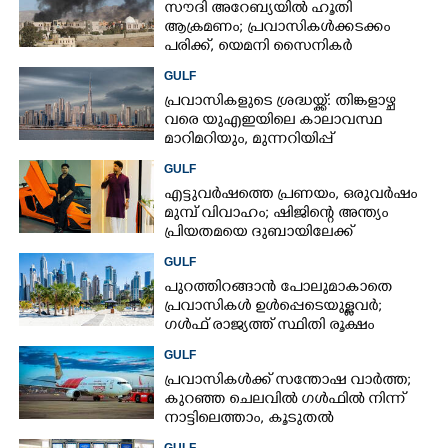
സൗദി അറേബ്യയിൽ ഹൂതി
ആക്രമണം; പ്രവാസികൾക്കടക്കം
പരിക്ക്, യെമനി സൈനികർ
കൊല്ലപ്പെട്ടു
GULF
പ്രവാസികളുടെ ശ്രദ്ധയ്ക്ക്: തിങ്കളാഴ്ച
വരെ യുഎഇയിലെ കാലാവസ്ഥ
മാറിമറിയും, മുന്നറിയിപ്പ്
GULF
എട്ടുവർഷത്തെ പ്രണയം,​ ഒരുവർഷം
മുമ്പ് വിവാഹം; ഷിജിന്റെ അന്ത്യം
പ്രിയതമയെ ദുബായിലേക്ക്
കൊണ്ടുവരാനുള്ള ഒരുക്കത്തിനിടെ
GULF
പുറത്തിറങ്ങാൻ പോലുമാകാതെ
പ്രവാസികൾ ഉൾപ്പെടെയുള്ളവർ;
ഗൾഫ് രാജ്യത്ത് സ്ഥിതി രൂക്ഷം
GULF
പ്രവാസികൾക്ക് സന്തോഷ വാർത്ത;
കുറഞ്ഞ ചെലവിൽ ഗൾഫിൽ നിന്ന്
നാട്ടിലെത്താം,​ കൂടുതൽ
സർവീസുകളുമായി എയർഇന്ത്യ
GULF