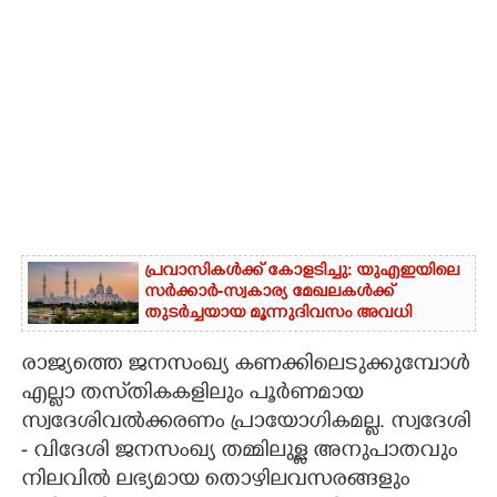
പ്രവാസികൾക്ക് കോളടിച്ചു: യുഎഇയിലെ
സർക്കാർ-സ്വകാര്യ മേഖലകൾക്ക്
തുടർച്ചയായ മൂന്നുദിവസം അവധി
രാജ്യത്തെ ജനസംഖ്യ കണക്കിലെടുക്കുമ്പോൾ
എല്ലാ തസ്‌തികകളിലും പൂർണമായ
സ്വദേശിവൽക്കരണം പ്രായോഗികമല്ല. സ്വദേശി
- വിദേശി ജനസംഖ്യ തമ്മിലുള്ള അനുപാതവും
നിലവിൽ ലഭ്യമായ തൊഴിലവസരങ്ങളും