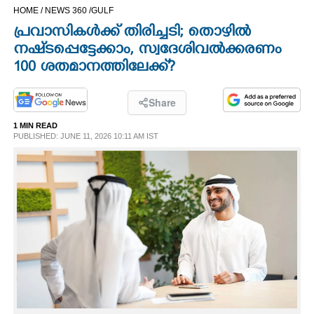
HOME /
NEWS 360 /
GULF
CINEMA
പ്രവാസികൾക്ക് തിരിച്ചടി; തൊഴിൽ
നഷ്‌ടപ്പെട്ടേക്കാം, സ്വദേശിവൽക്കരണം
OPINION
100 ശതമാനത്തിലേക്ക്?
PHOTOS
Share
1 MIN READ
LIFESTYLE
PUBLISHED: JUNE 11, 2026 10:11 AM IST
SPIRITUAL
INFO+
ART
ASTRO