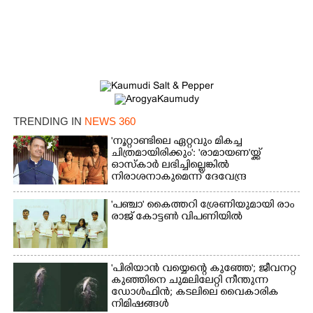
TRENDING IN
NEWS 360
'നൂറ്റാണ്ടിലെ ഏറ്റവും മികച്ച
ചിത്രമായിരിക്കും': 'രാമായണ'യ്ക്ക്
ഓസ്കാ‌ർ ലഭിച്ചില്ലെങ്കിൽ
നിരാശനാകുമെന്ന് ദേവേന്ദ്ര
ഫഡ്നാവിസ്
'​പ​ഞ്ചാ​'​ ​കൈ​ത്ത​റി​ ​ശ്രേ​ണി​യു​മാ​യി​ ​രാം​
രാ​ജ് ​കോ​ട്ടൺ വിപണിയിൽ
'പിരിയാൻ വയ്യെന്റെ കുഞ്ഞേ'; ജീവനറ്റ
കുഞ്ഞിനെ ചുമലിലേറ്റി നീന്തുന്ന
ഡോൾഫിൻ; കടലിലെ വൈകാരിക
നിമിഷങ്ങൾ