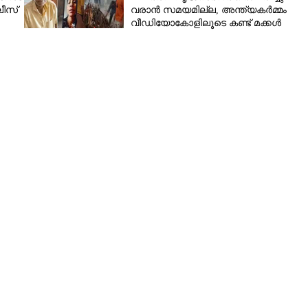
ീസ്
വരാൻ സമയമില്ല,​ അന്ത്യകർമ്മം
വീഡിയോകോളിലൂടെ കണ്ട് മക്കൾ