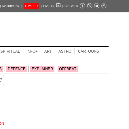
|
MATRIMONY |
E-PAPER
|
LIVE TV
|
CAL 2026
SPIRITUAL
INFO+
ART
ASTRO
CARTOONS
S
DEFENCE
EXPLAINER
OFFBEAT
ION