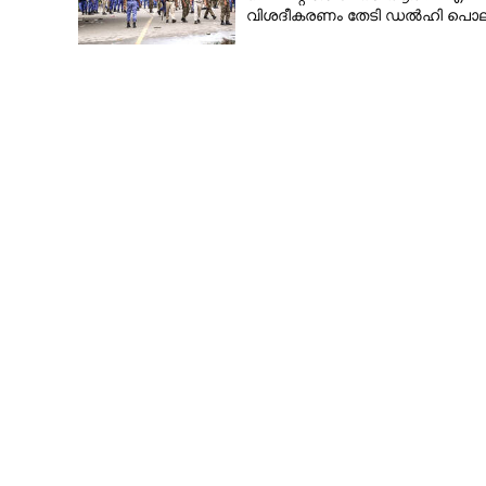
വിശദീകരണം തേടി ഡൽഹി പൊല