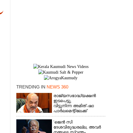
TRENDING IN
NEWS 360
×
രാജ്യസഭാദ്ധ്യക്ഷൻ
ഇടപെട്ടു,
വിട്ടുനിന്ന അമിത് ഷാ
പാർലമെന്റിലേക്ക്
'ജെൻ സി
ദേശവിരുദ്ധരല്ല, അവർ
നമ്മുടെ സ്വന്തം