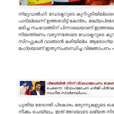
CARTOONS
ന്യൂഡൽഹി: ഡോക്ടറുടെ കുറിപ്പടിയില്ലാതെ
പാടില്ലെന്ന് ഉത്തരവിട്ട് കേന്ദ്രം. മദ്ധ്യപ്ര
LITERATURE
മരിച്ച സംഭവത്തിന് പിന്നാലെയാണ് ഇത്തരമൊ
നിയന്ത്രണം വരുന്നതോടെ ഡോക്ടറുടെ കുറി
ZOOM
സിറപ്പുകൾ വാങ്ങാൻ കഴിയില്ല. ആരോഗ്യ കു
മംഗ്ലയാണ് ഇതുസംബന്ധിച്ച വിജ്ഞാപനം പുറ
CONTACT US
വിജയ്‌യിൽ നിന്ന് വിവാഹമോചനം വേണ്ട
ചെന്നൈ: വിവാഹമോചന ഹർജി പിൻവലിക്കാൻ
സംഗീത സ്വർണലിംഗം....
പുതിയ ഭേദഗതി പ്രകാരം മരുന്നുകളുടെ ഷെ
നീക്കം ചെയ്യും. ഇത് അവയുടെ ലഭ്യത നി