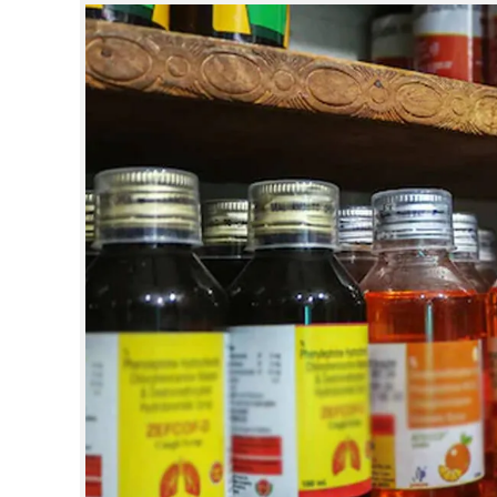
CINEMA
OPINION
PHOTOS
LIFESTYLE
SPIRITUAL
INFO+
ART
ASTRO