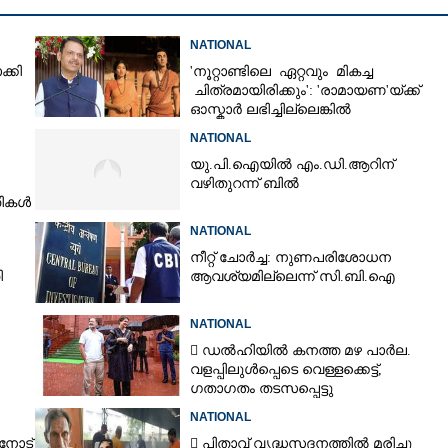
NATIONAL
Copy Link
്കി
'നൂറ്റാണ്ടിലെ ഏറ്റവും മികച്ച
ിപ്പടിയില്ലാതെ ഇനി കഫ്
ചിത്രമായിരിക്കും': 'രാമായണ'യ്ക്ക്
ടില്ല; നിയന്ത്രണം
ഓസ്കാ‌ർ ലഭിച്ചില്ലെങ്കിൽ
്ദ്രം
നിരാശനാകുമെന്ന് ദേവേന്ദ്ര
NATIONAL
ഫഡ്നാവിസ്
യു.പി.ഐയിൽ എം.ഡി.ആറിന്
വഴിതുറന്ന് ബിൽ
തികൾ
ങനെ
NATIONAL
നീറ്റ് ചോർച്ച: നുണപരിശോധന
ി
ആവശ്യമില്ലെന്ന് സി.ബി.ഐ
NATIONAL
 ഡൽഹിയിൽ കനത്ത മഴ പാർല.
വളപ്പിലുൾപ്പെടെ വെള്ളക്കെട്ട്,
ഗതാഗതം തടസപ്പെട്ടു
NATIONAL
നോട്
 പിതാവ് വൃദ്ധസദനത്തിൽ മരിച്ചു