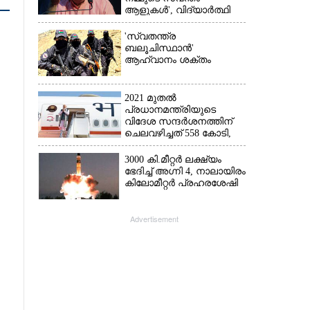
ആളുകൾ', വിദ്യാർത്ഥി
പ്രക്ഷോഭത്തെ പിന്തുണച്ച്
ആർഎസ്‌എസ് മേധാവി
'സ്വതന്ത്ര
ബലൂചിസ്ഥാൻ'
ആഹ്വാനം ശക്തം
2021 മുതൽ
പ്രധാനമന്ത്രിയുടെ
വിദേശ സന്ദർശനത്തിന്
ചെലവഴിച്ചത് 558 കോടി,
രാജ്യത്തെത്തിയത് 381.8
ബില്യൺ ഡോളറിന്റെ
3000 കി.മീറ്റർ ലക്ഷ്യം
നിക്ഷേപം
ഭേദിച്ച് അഗ്നി 4, നാലായിരം
കിലോമീറ്റർ പ്രഹരശേഷി
Advertisement