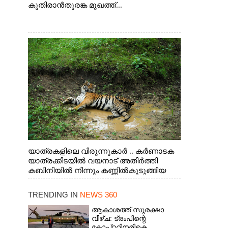
കുതിരാൻതുരങ്ക മുഖത്ത്...
യാത്രകളിലെ വിരുന്നുകാർ .. കർണാടക
യാത്രക്കിടയിൽ വയനാട് അതിർത്തി
കബിനിയിൽ നിന്നും കണ്ണിൽകുടുങ്ങിയ
കടുവ.
TRENDING IN
NEWS 360
ആകാശത്ത് സുരക്ഷാ
വീഴ്‌ച: ട്രംപിന്റെ
കോ‌പ്‌റ്ററിനരികെ