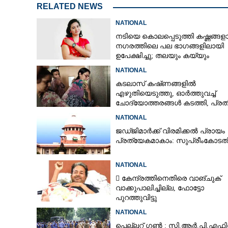
RELATED NEWS
NATIONAL
നടിയെ കൊലപ്പെടുത്തി കഷ്ണങ്ങളാക
ഡോക്ടറുടെ കുറ
നഗരത്തിലെ പല ഭാഗങ്ങളിലായി
സിറപ്പുകൾ കിട്
ഉപേക്ഷിച്ചു; തലയും കയ്യും
ഏർപ്പെടുത്തി കേന
കണ്ടെത്താനാകാതെ പൊലീസ്
NATIONAL
കടലാസ് കഷ്‌ണങ്ങളിൽ
എഴുതിയെടുത്തു, ഓർത്തുവച്ച്
ചോദ്യോത്തരങ്ങൾ കടത്തി, പ്ര
നീറ്റ് ചോദ്യപേപ്പർ കടത്തിയതിങ്
NATIONAL
ജഡ്‌ജിമാർക്ക് വിരമിക്കൽ പ്രായം
പ്രത്യേകമാകാം: സുപ്രീംകോടത
NATIONAL
 കേന്ദ്രത്തിനെതിരെ വാങ്‌ചുക്
വാക്കുപാലിച്ചില്ല, ഫോട്ടോ
പുറത്തുവിട്ടു
NATIONAL
പെല്ലറ്റ് ഗൺ : സി.ആർ.പി.എഫി