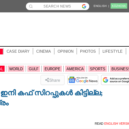
ENGLISH |
KĀZHCHA
CASE DIARY
CINEMA
OPINION
PHOTOS
LIFESTYLE
AL
WORLD
GULF
EUROPE
AMERICA
SPORTS
BUSINES
Share
ഇനി കഫ് സിറപ്പുകൾ കിട്ടില്ല;
്രം
READ
ENGLISH VERS