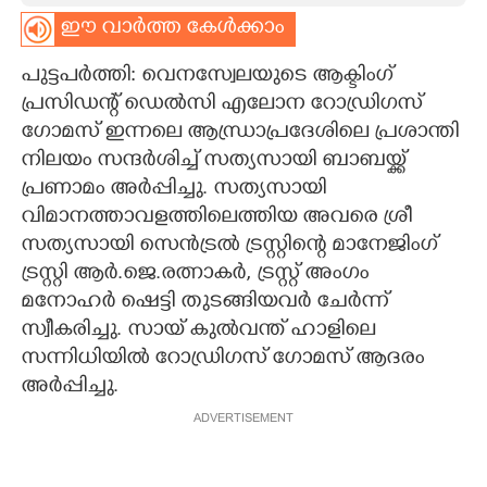
ഈ വാർത്ത കേൾക്കാം
CARTOONS
പുട്ടപർത്തി: വെനസ്വേലയുടെ ആക്ടിംഗ്
LITERATURE
പ്രസിഡന്റ് ഡെൽസി എലോന റോഡ്രിഗസ്
ഗോമസ് ഇന്നലെ ആന്ധ്രാപ്രദേശിലെ പ്രശാന്തി
നിലയം സന്ദർശിച്ച് സത്യസായി ബാബയ്ക്ക്
ZOOM
പ്രണാമം അർപ്പിച്ചു. സത്യസായി
വിമാനത്താവളത്തിലെത്തിയ അവരെ ശ്രീ
CONTACT US
സത്യസായി സെൻട്രൽ ട്രസ്റ്റിന്റെ മാനേജിംഗ്
ട്രസ്റ്റി ആർ.ജെ.രത്നാകർ, ട്രസ്റ്റ് അംഗം
മനോഹർ ഷെട്ടി തുടങ്ങിയവർ ചേർന്ന്
സ്വീകരിച്ചു. സായ് കുൽവന്ത് ഹാളിലെ
സന്നിധിയിൽ റോഡ്രിഗസ് ഗോമസ് ആദരം
അർപ്പിച്ചു.
ADVERTISEMENT