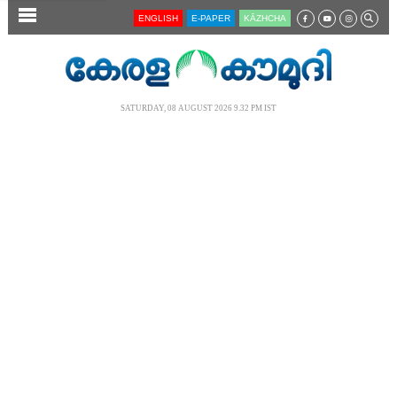
SECTIONS
ENGLISH
E-PAPER
KĀZHCHA
HOME
LATEST
SATURDAY, 08 AUGUST 2026 9.32 PM IST
AUDIO
NOTIFIED NEWS
POLL
KERALA
LOCAL
NEWS 360
CASE DIARY