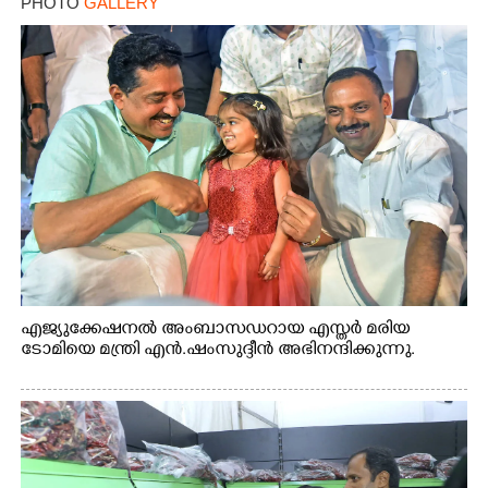
PHOTO
GALLERY
എജ്യുക്കേഷനൽ അംബാസഡറായ എസ്തർ മരിയ
ടോമിയെ മന്ത്രി എൻ.ഷംസുദ്ദീൻ അഭിനന്ദിക്കുന്നു.