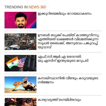
ക്കുരുക്ക്
ചാമ്പ്യൻഷിപ്പിൽ അണ്ടർ
20 ആൺകുട്ടികളുടെ 200
TRENDING IN
NEWS 360
മീറ്റർ ഓട്ടം ഫൈനൽ
ഇക്കുറിയെങ്കിലും റോയലാകണം
മത്സരത്തിനിടെ സിന്തറ്റിക്
ട്രാക്കിന് കുറുകെ ഓടുന്ന
നായകൾ.
ഊബർ ബുക്ക് ചെയ്‌ത് കാത്തുനിന്നു,​
എത്തിയത് ലക്ഷങ്ങൾ വിലമതിക്കുന്ന
സൂപ്പർ ബൈക്ക്,​ അനുഭവം പങ്കുവച്ച്
യുവാവ്
എഫ്.സി.ആർ.എ ഭേദഗതി:
യു.എസിന് ഇന്ത്യയുടെ മറുപടി
കസഖ്‌സ്ഥാനിൽ വീണ്ടും കടുവയുടെ
ഗർജ്ജനം
കാര്യവട്ടത്ത് ഗെയ്‌ലിരമ്പും