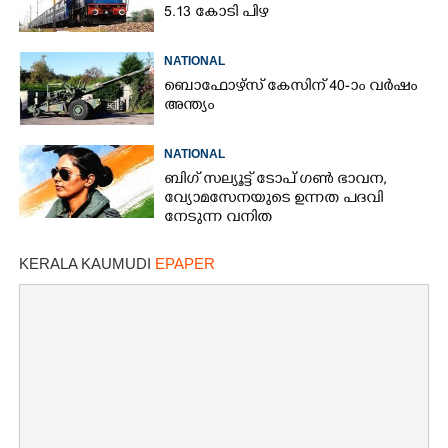
5.13 കോടി പിഴ
NATIONAL
ബൊഫോഴ്സ് കേസിന് 40-ാം വ‌ർഷം
അന്ത്യം
NATIONAL
ബിഗ് സല്യൂട്ട് ടോപ് ഗൺ ഭാവന,​
വ്യോമസേനയുടെ ഉന്നത പദവി
നേടുന്ന വനിത
KERALA KAUMUDI
EPAPER