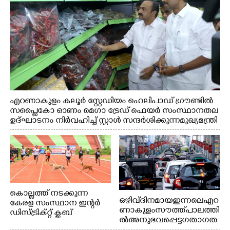
എറണാകുളം കലൂർ സ്റ്റേഡിയം ഹെലിപാഡ് ഗ്രൗണ്ടിൽ
സപ്ളൈകോ ഓണം മെഗാ ട്രേഡ് ഫെയർ സംസ്ഥാനതല
ഉദ്ഘാടനം നിർവഹിച്ച് സ്റ്റാൾ സന്ദർശിക്കുന്ന മുഖ്യമന്ത്രി
വി.ഡി. സതീശൻ. മന്ത്രി അനൂപ് ജേക്കബ് സമീപം
കൊല്ലത്ത് നടക്കുന്ന
ഒഴിവ് ദിനമായ ഇന്നലെ എറ
കേരള സംസ്ഥാന ഇന്റർ
ണാകുളം സൗത്ത് പാലത്തി
ഡിസ്ട്രിക്റ്റ് ക്ലബ്
ൽ അനുഭവപ്പെട്ട ഗതാഗത
അത്‌ലറ്റിക്