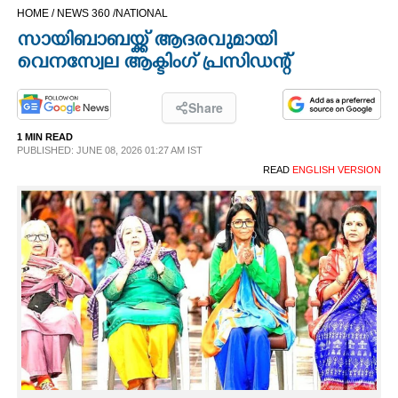
HOME /
NEWS 360 /
NATIONAL
CINEMA
സായിബാബയ്ക്ക് ആദരവുമായി
വെനസ്വേല ആക്ടിംഗ് പ്രസിഡന്റ്
OPINION
Share
PHOTOS
1 MIN READ
PUBLISHED: JUNE 08, 2026 01:27 AM IST
LIFESTYLE
READ
ENGLISH VERSION
SPIRITUAL
INFO+
ART
ASTRO