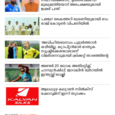
സഹായിക്കണം'; ഉത്തരാഖണ്ഡ്
മുഖ്യമന്ത്രിയോട് അപേക്ഷയുമായി
ഋഷഭ് പന്ത്
'​പ​ഞ്ചാ​'​ ​കൈ​ത്ത​റി​ ​ശ്രേ​ണി​യു​മാ​യി​ ​രാം​
രാ​ജ് ​കോ​ട്ടൺ വിപണിയിൽ
‘അവിഹിതബന്ധം പുലർത്താൻ
കഴിയില്ല,​ ക്യാപ്റ്റൻമാർ മാതൃക
സൃഷ്ടിക്കേണ്ടവരാണ്'
വിമർശനവുമായി ക്രിക്കറ്റ് താരത്തിന്റെ
ഭാര്യ
അണ്ടർ 20 ലോക അത്‌ലറ്റിക്സ്
ചാമ്പ്യൻഷിപ്പ്; ജാവലിൻ ത്രോയിൽ
ഇന്ത്യയ്ക്ക് വെള്ളി
ആലപ്പുഴ കല്യാൺ സിൽക്‌സ്
ഷോറൂമിന് ഇന്ന് തുടക്കം