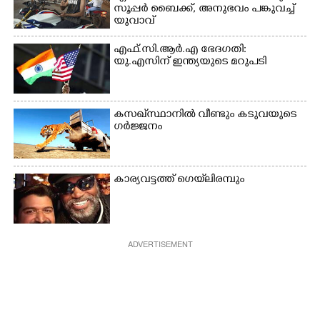
സൂപ്പർ ബൈക്ക്,​ അനുഭവം പങ്കുവച്ച്
യുവാവ്
എഫ്.സി.ആർ.എ ഭേദഗതി:
യു.എസിന് ഇന്ത്യയുടെ മറുപടി
കസഖ്‌സ്ഥാനിൽ വീണ്ടും കടുവയുടെ
ഗർജ്ജനം
കാര്യവട്ടത്ത് ഗെയ്‌ലിരമ്പും
ADVERTISEMENT