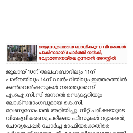
രാജ്യസുരക്ഷയെ ബാധിക്കുന്ന വിവരങ്ങൾ
പാകിസ്ഥാന് ചോ‌ർത്തി നൽകി;
വ്യോമസേനയിലെ ഉന്നതൻ അറസ്റ്റിൽ
ജൂലായ് 10ന് അലഹബാദിലും 11ന്
പാട്‌നയിലും 14ന് ഡൽഹിയിലും ഇത്തരത്തിൽ
കൺവെൻഷനുകൾ നടത്തുമെന്ന്
എ.ഐ.സി.സി ജനറൽ സെക്രട്ടറിയും
ലോക്‌സഭാംഗവുമായ കെ.സി.
വേണുഗോപാൽ അറിയിച്ചു. നീറ്റ് പരീക്ഷയുടെ
വികേന്ദ്രീകരണം,പരീക്ഷാ ഫീസുകൾ റദ്ദാക്കൽ,​
ചോദ്യപേപ്പർ ചോർച്ച മാഫിയക്കെതിരെ