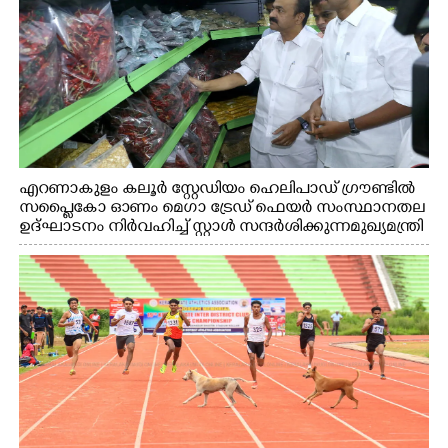
എറണാകുളം കലൂർ സ്റ്റേഡിയം ഹെലിപാഡ് ഗ്രൗണ്ടിൽ
സപ്ളൈകോ ഓണം മെഗാ ട്രേഡ് ഫെയർ സംസ്ഥാനതല
ഉദ്ഘാടനം നിർവഹിച്ച് സ്റ്റാൾ സന്ദർശിക്കുന്ന മുഖ്യമന്ത്രി
വി.ഡി. സതീശൻ. മന്ത്രി അനൂപ് ജേക്കബ് സമീപം