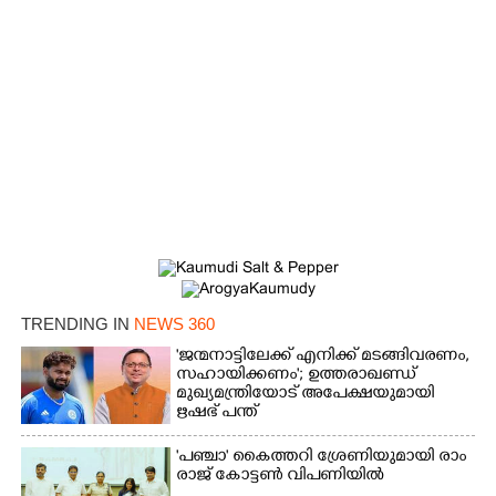
Copy Link
TRENDING IN
NEWS 360
'ജന്മനാട്ടിലേക്ക് എനിക്ക് മടങ്ങിവരണം,
സഹായിക്കണം'; ഉത്തരാഖണ്ഡ്
മുഖ്യമന്ത്രിയോട് അപേക്ഷയുമായി
ഋഷഭ് പന്ത്
'​പ​ഞ്ചാ​'​ ​കൈ​ത്ത​റി​ ​ശ്രേ​ണി​യു​മാ​യി​ ​രാം​
രാ​ജ് ​കോ​ട്ടൺ വിപണിയിൽ