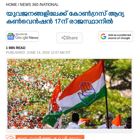
HOME /
NEWS 360 /
NATIONAL
CINEMA
യുവജനങ്ങളിലേക്ക് കോൺഗ്രസ് ആദ്യ
കൺവെൻഷൻ 17ന് രാജസ്ഥാനിൽ
OPINION
Share
PHOTOS
1 MIN READ
PUBLISHED: JUNE 14, 2026 12:07 AM IST
LIFESTYLE
SPIRITUAL
INFO+
ART
ASTRO