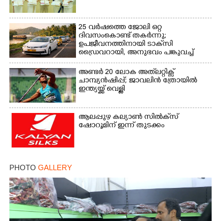
25 വർഷത്തെ ജോലി ഒറ്റ
ദിവസംകൊണ്ട് തകർന്നു;
ഉപജീവനത്തിനായി ടാക്‌സി
ഡ്രൈവറായി,​ അനുഭവം പങ്കുവച്ച്
യുവതി
അണ്ടർ 20 ലോക അത്‌ലറ്റിക്സ്
ചാമ്പ്യൻഷിപ്പ്; ജാവലിൻ ത്രോയിൽ
ഇന്ത്യയ്ക്ക് വെള്ളി
ആലപ്പുഴ കല്യാൺ സിൽക്‌സ്
ഷോറൂമിന് ഇന്ന് തുടക്കം
PHOTO
GALLERY