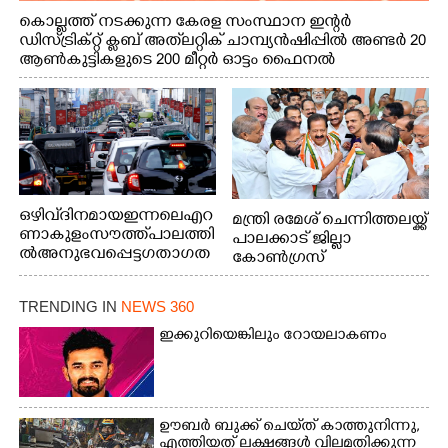
കൊല്ലത്ത് നടക്കുന്ന കേരള സംസ്ഥാന ഇന്റർ
ഡിസ്ട്രിക്റ്റ് ക്ലബ് അത്‌ലറ്റിക് ചാമ്പ്യൻഷിപ്പിൽ അണ്ടർ 20
ആൺകുട്ടികളുടെ 200 മീറ്റർ ഓട്ടം ഫൈനൽ
മത്സരത്തിനിടെ സിന്തറ്റിക് ട്രാക്കിന് കുറുകെ ഓടുന്ന
നായകൾ.
ഒഴിവ് ദിനമായ ഇന്നലെ എറ
മന്ത്രി രമേശ് ചെന്നിത്തലയ്ക്ക്
ണാകുളം സൗത്ത് പാലത്തി
പാലക്കാട് ജില്ലാ
ൽ അനുഭവപ്പെട്ട ഗതാഗത
കോൺഗ്രസ്
ക്കുരുക്ക്
TRENDING IN
NEWS 360
ഇക്കുറിയെങ്കിലും റോയലാകണം
ഊബർ ബുക്ക് ചെയ്‌ത് കാത്തുനിന്നു,​
എത്തിയത് ലക്ഷങ്ങൾ വിലമതിക്കുന്ന