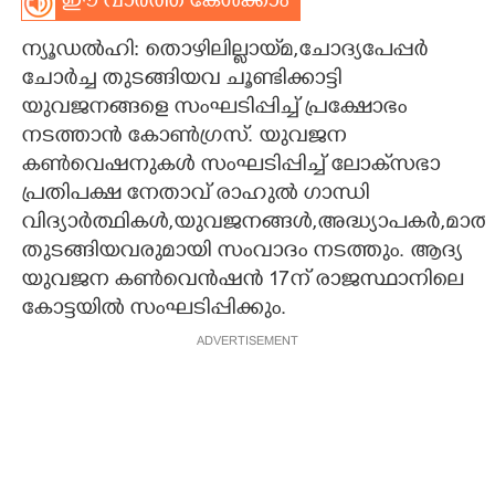
ഈ വാർത്ത കേൾക്കാം
CARTOONS
ന്യൂ‌ഡൽഹി: തൊഴിലില്ലായ്‌മ,​ചോദ്യപേപ്പ‌ർ
ചോർച്ച തുടങ്ങിയവ ചൂണ്ടിക്കാട്ടി
LITERATURE
യുവജനങ്ങളെ സംഘടിപ്പിച്ച് പ്രക്ഷോഭം
നടത്താൻ കോൺഗ്രസ്. യുവജന
കൺവെഷനുകൾ സംഘടിപ്പിച്ച് ലോക്‌സഭാ
ZOOM
പ്രതിപക്ഷ നേതാവ് രാഹുൽ ഗാന്ധി
വിദ്യാർത്ഥികൾ,യുവജനങ്ങൾ,അദ്ധ്യാപക‌ർ,മാത
CONTACT US
തുടങ്ങിയവരുമായി സംവാദം നടത്തും. ആദ്യ
യുവജന കൺവെൻഷൻ 17ന് രാജസ്ഥാനിലെ
കോട്ടയിൽ സംഘടിപ്പിക്കും.
ADVERTISEMENT