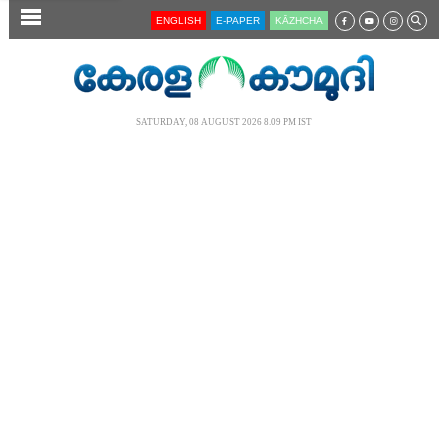
SECTIONS
ENGLISH
E-PAPER
KĀZHCHA
HOME
LATEST
SATURDAY, 08 AUGUST 2026 8.09 PM IST
AUDIO
NOTIFIED NEWS
POLL
KERALA
LOCAL
NEWS 360
CASE DIARY