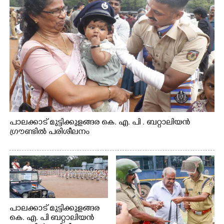
പാലക്കാട് മുട്ടിക്കുളങ്ങര കെ. എ. പി . ബറ്റാലിയൻ
ഗ്രൗണ്ടിൽ പരിശീലനം
പാലക്കാട് മുട്ടിക്കുളങ്ങര
കെ. എ. പി ബറ്റാലിയൻ