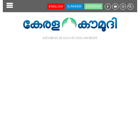
SECTIONS
ENGLISH
E-PAPER
KĀZHCHA
HOME
LATEST
SATURDAY, 08 AUGUST 2026 3.08 PM IST
AUDIO
NOTIFIED NEWS
POLL
KERALA
LOCAL
NEWS 360
CASE DIARY