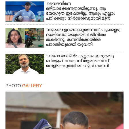
'വൈഭവിനെ
ഒഴിവാക്കേണ്ടതായിരുന്നു,​ ആ
യോഗ്യത ഇപ്പോഴില്ല, ആദ്യം എല്ലാം
പഠിക്കട്ടെ'; നിർദേശവുമായി മുൻ
ക്രിക്കറ്റ് താരം
'സുരക്ഷ ഉറപ്പാക്കുമെന്നത് പച്ചക്കള്ളം';
റാപ്പിഡോ യാത്രയിൽ ജീവിതം
തകർന്നു, കമ്പനിക്കെതിരെ
പരാതിയുമായി യുവതി
'ഹലോ അങ്കിൾ': ഏറ്റവും ഇഷ്ടപ്പെട്ട
ബിജെപി നേതാവ് ആരാണെന്ന്
വെളിപ്പെടുത്തി രാഹുൽ ഗാന്ധി
PHOTO
GALLERY