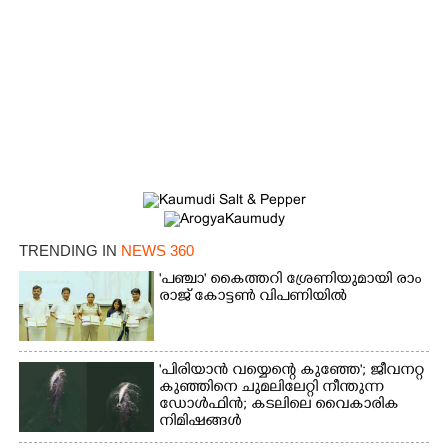
Copy Link
TRENDING IN
NEWS 360
'​പ​ഞ്ചാ​'​ ​കൈ​ത്ത​റി​ ​ശ്രേ​ണി​യു​മാ​യി​ ​രാം​
രാ​ജ് ​കോ​ട്ടൺ വിപണിയിൽ
'പിരിയാൻ വയ്യെന്റെ കുഞ്ഞേ'; ജീവനറ്റ
കുഞ്ഞിനെ ചുമലിലേറ്റി നീന്തുന്ന
ഡോൾഫിൻ; കടലിലെ വൈകാരിക
നിമിഷങ്ങൾ