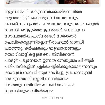
CARTOONS
ന്യൂഡൽഹി: കേന്ദ്രസർക്കാരിനെതിരെ
ആഞ്ഞടിച്ച് കോൺഗ്രസ് നേതാവും
LITERATURE
ലോക്‌സഭാ പ്രതിപക്ഷ നേതാവുമായ രാഹുൽ
ഗാന്ധി. രാജ്യത്തെ ജനങ്ങൾ നേരിടുന്ന
ZOOM
സാമ്പത്തിക പ്രശ്‌നങ്ങൾ സർക്കാർ
ചെവികൊള്ളുന്നില്ലെന്ന് രാഹുൽ ഗാന്ധി
പറഞ്ഞു. കർഷകരും യുവജനങ്ങളും
CONTACT US
തൊഴിലാളികളുമടക്കം ജീവിക്കാൻ
പാടുപെടുമ്പോൾ ഉന്നത നേതൃത്വം പി ആർ
പരിപാടികളിൽ ഏർപ്പെട്ടിരിക്കുകയാണെന്നും
രാഹുൽ ഗാന്ധി ആരോപിച്ചു. പ്രധാനമന്ത്രി
നരേന്ദ്രമോദി ഇറ്റലി സന്ദർശനം
നടത്തുന്നതിനിടെയാണ് രാഹുൽ
ഗാന്ധിയുടെ വിമർശനം.
ADVERTISEMENT