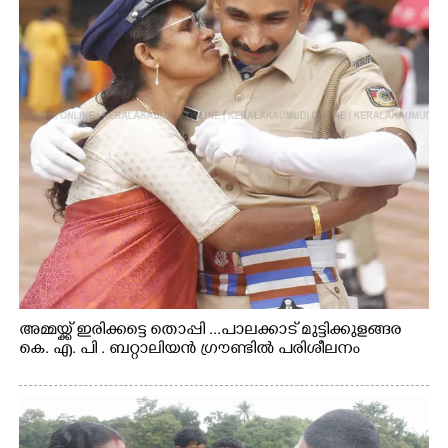
അമ്മയ്ക്ക് ഇരിക്കട്ടെ തൊപ്പി ...പാലക്കാട് മുട്ടിക്കുളങ്ങര
കെ. എ. പി . ബറ്റാലിയൻ ഗ്രൗണ്ടിൽ പരിശീലനം