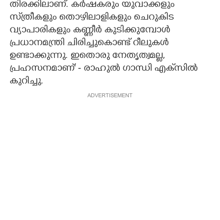
തിരക്കിലാണ്. കർഷകരും യുവാക്കളും
സ്‌ത്രീകളും തൊഴിലാളികളും ചെറുകിട
വ്യാപാരികളും കണ്ണീർ കുടിക്കുമ്പോൾ
പ്രധാനമന്ത്രി ചിരിച്ചുകൊണ്ട് റീലുകൾ
ഉണ്ടാക്കുന്നു. ഇതൊരു നേതൃത്വമല്ല,
പ്രഹസനമാണ്' - രാഹുൽ ഗാന്ധി എക്‌സിൽ
കുറിച്ചു.
ADVERTISEMENT