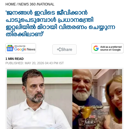
HOME /
NEWS 360 /
NATIONAL
CINEMA
'ജനങ്ങൾ ഇവിടെ ജീവിക്കാൻ
പാടുപെടുമ്പോൾ പ്രധാനമന്ത്രി
OPINION
ഇറ്റലിയിൽ മിഠായി വിതരണം ചെയ്യുന്ന
തിരക്കിലാണ്'
PHOTOS
Share
LIFESTYLE
1 MIN READ
PUBLISHED: MAY 20, 2026 04:43 PM IST
SPIRITUAL
INFO+
ART
ASTRO