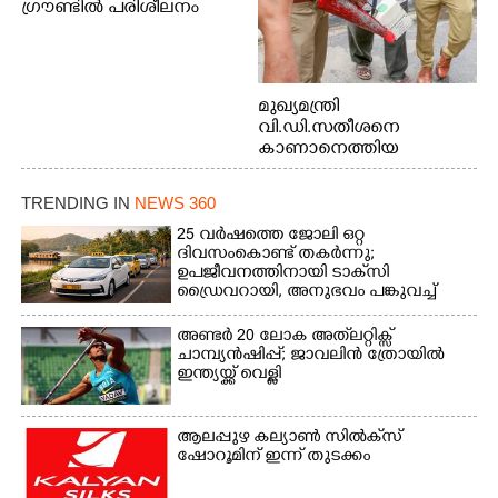
ഗ്രൗണ്ടിൽ പരിശീലനം
മുഖ്യമന്ത്രി
വി.ഡി.സതീശനെ
കാണാനെത്തിയ
മോഹനൻ നായർ
TRENDING IN
NEWS 360
25 വർഷത്തെ ജോലി ഒറ്റ
ദിവസംകൊണ്ട് തകർന്നു;
ഉപജീവനത്തിനായി ടാക്‌സി
ഡ്രൈവറായി,​ അനുഭവം പങ്കുവച്ച്
യുവതി
അണ്ടർ 20 ലോക അത്‌ലറ്റിക്സ്
ചാമ്പ്യൻഷിപ്പ്; ജാവലിൻ ത്രോയിൽ
ഇന്ത്യയ്ക്ക് വെള്ളി
ആലപ്പുഴ കല്യാൺ സിൽക്‌സ്
ഷോറൂമിന് ഇന്ന് തുടക്കം