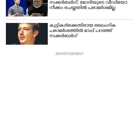
സക്കർബർഗ്; മോദിയുടെ വീഡിയോ
നീക്കം ചെയ്തതിൽ പരാമർശമില്ല
കുട്ടികൾക്കെതിരായ ലൈംഗിക
പരാമർശത്തിൽ മാപ്പ് പറഞ്ഞ്
സക്കർബർഗ്
ADVERTISEMENT