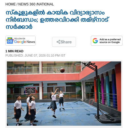
HOME /
NEWS 360 /
NATIONAL
CINEMA
സ്‌കൂളുകളിൽ കായിക വിദ്യാഭ്യാസം
നിർബന്ധം; ഉത്തരവിറക്കി തമിഴ്‌നാട്
OPINION
സർക്കാർ
PHOTOS
Share
1 MIN READ
LIFESTYLE
PUBLISHED: JUNE 07, 2026 01:10 PM IST
SPIRITUAL
INFO+
ART
ASTRO