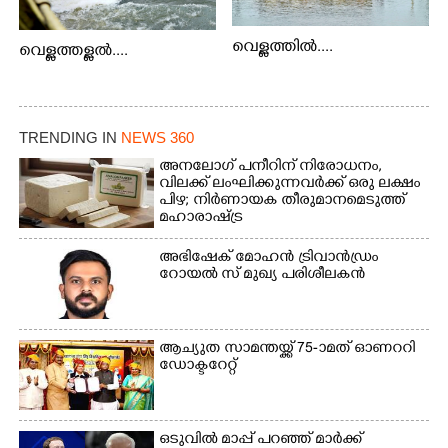
വെള്ളത്തിൽ....
വെള്ളത്തള്ളൽ....
TRENDING IN
NEWS 360
അനലോഗ് പനീറിന് നിരോധനം,
വിലക്ക് ലംഘിക്കുന്നവർക്ക് ഒരു ലക്ഷം
പിഴ; നിർണായക തീരുമാനമെടുത്ത്
മഹാരാഷ്ട്ര
അഭിഷേക് മോഹൻ ട്രിവാൻഡ്രം
റോയൽ സ് മുഖ്യ പരിശീലകൻ
ആച്യുത സാമന്തയ്ക്ക് 75-ാമത് ഓണററി
ഡോക്ടറേറ്റ്
ഒടുവിൽ മാപ്പ് പറഞ്ഞ് മാർക്ക്