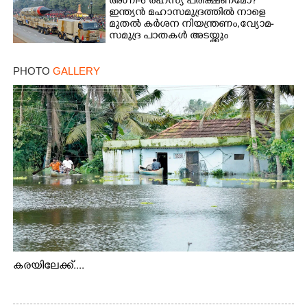
അഗ്നി-6 രഹസ്യ പരീക്ഷണമോ?
ഇന്ത്യൻ മഹാസമുദ്രത്തിൽ നാളെ
മുതൽ കർശന നിയന്ത്രണം,വ്യോമ-
സമുദ്ര പാതകൾ അടയ്ക്കും
PHOTO
GALLERY
കരയിലേക്ക്....