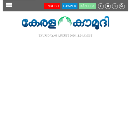
SECTIONS
ENGLISH
E-PAPER
KĀZHCHA
HOME
LATEST
THURSDAY, 06 AUGUST 2026 11.24 AM IST
AUDIO
NOTIFIED NEWS
POLL
KERALA
LOCAL
NEWS 360
CASE DIARY