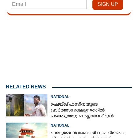
Loaded
:
4.00%
/
Unmute
RELATED NEWS
NATIONAL
ഷെയ്ഖ് ഹസീനയുടെ
വാർത്താസമ്മേളനത്തിൽ
പങ്കെടുത്തു; ബംഗ്ലാദേശ് മുൻ
ക്യാപ്റ്റന്റെ വീടിന് നേരെ പെട്രോൾ
NATIONAL
ബോംബേറ്
മാദ്ധ്യമങ്ങൾ കോടതി നടപടിയുടെ