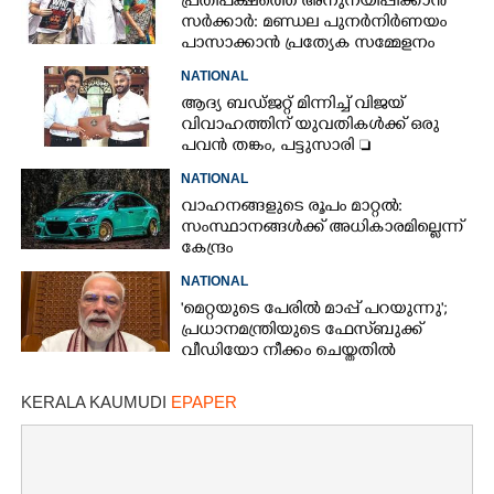
പ്രതിപക്ഷത്തെ അനുനയിപ്പിക്കാൻ
സർക്കാർ: മണ്ഡല പുനർനിർണയം
പാസാക്കാൻ പ്രത്യേക സമ്മേളനം
NATIONAL
ആദ്യ ബഡ്ജറ്റ് മിന്നിച്ച് വിജയ്
വിവാഹത്തിന് യുവതികൾക്ക് ഒരു
പവൻ തങ്കം, പട്ടുസാരി 
നവജാതശിശുക്കൾക്ക്
NATIONAL
സ്വർണമോതിരം  വിദ്യാർത്ഥികൾക്ക്
വാഹനങ്ങളുടെ രൂപം മാറ്റൽ:
സൈക്കിൾ
സംസ്ഥാനങ്ങൾക്ക് അധികാരമില്ലെന്ന്
കേന്ദ്രം
NATIONAL
'മെറ്റയുടെ പേരിൽ മാപ്പ് പറയുന്നു';
പ്രധാനമന്ത്രിയുടെ ഫേസ്‌ബുക്ക്
വീഡിയോ നീക്കം ചെയ്തതിൽ
ക്ഷമാപണം
KERALA KAUMUDI
EPAPER