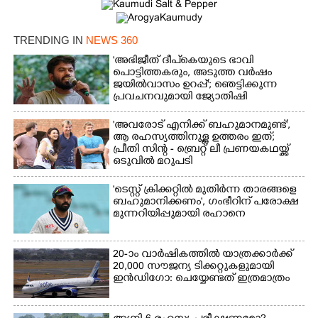
TRENDING IN
NEWS 360
'അഭിജീത് ദീപ്‌കെയുടെ ഭാവി
പൊട്ടിത്തകരും, അടുത്ത വർഷം
ജയിൽവാസം ഉറപ്പ്'; ഞെട്ടിക്കുന്ന
പ്രവചനവുമായി ജ്യോതിഷി
'അവരോട് എനിക്ക് ബഹുമാനമുണ്ട്',​
ആ രഹസ്യത്തിനുള്ള ഉത്തരം ഇത്;
പ്രീതി സിന്റ - ബ്രെറ്റ് ലീ പ്രണയകഥയ്ക്ക്
ഒടുവിൽ മറുപടി
'ടെസ്റ്റ് ക്രിക്കറ്റിൽ മുതിർന്ന താരങ്ങളെ
ബഹുമാനിക്കണം', ഗംഭീറിന് പരോക്ഷ
മുന്നറിയിപ്പുമായി രഹാനെ
20-ാം വാർഷികത്തിൽ യാത്രക്കാർക്ക്
20,000 സൗജന്യ ടിക്കറ്റുകളുമായി
ഇൻഡിഗോ: ചെയ്യേണ്ടത് ഇത്രമാത്രം