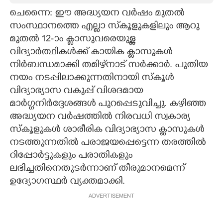
ചെന്നൈ: ഈ അദ്ധ്യയന വർഷം മുതൽ
CARTOONS
സംസ്ഥാനത്തെ എല്ലാ സ്‌കൂളുകളിലും ആറു
മുതൽ 12-ാം ക്ലാസുവരെയുള്ള
LITERATURE
വിദ്യാർത്ഥികൾക്ക് കായിക ക്ലാസുകൾ
നിർബന്ധമാക്കി തമിഴ്‌നാട് സർക്കാർ. പുതിയ
ZOOM
നയം നടപ്പിലാക്കുന്നതിനായി സ്കൂൾ
വിദ്യാഭ്യാസ വകുപ്പ് വിശദമായ
മാർഗ്ഗനിർദ്ദേശങ്ങൾ പുറപ്പെടുവിച്ചു. കഴിഞ്ഞ
CONTACT US
അദ്ധ്യയന വർഷത്തിൽ നിരവധി സ്വകാര്യ
സ്കൂളുകൾ ശാരീരിക വിദ്യാഭ്യാസ ക്ലാസുകൾ
നടത്തുന്നതിൽ പരാജയപ്പെട്ടെന്ന തരത്തിൽ
റിപ്പോർട്ടുകളും പരാതികളും
ലഭിച്ചതിനെതുടർന്നാണ് തീരുമാനമെന്ന്
ഉദ്യോഗസ്ഥർ വ്യക്തമാക്കി.
ADVERTISEMENT