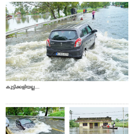
കുട്ടിക്കളിയല്ല....