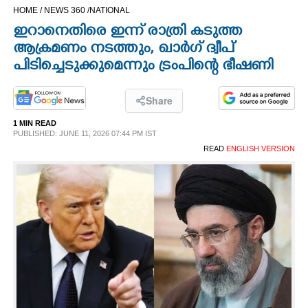
HOME /
NEWS 360 /
NATIONAL
CINEMA
ഇറാനെതിരെ ഇന്ന് രാത്രി കടുത്ത
ആക്രമണം നടത്തും, ഖാർ‌ഗ് ദ്വീപ്
OPINION
പിടിച്ചെടുക്കുമെന്നും ട്രംപിന്റെ ഭീഷണി
PHOTOS
Share
1 MIN READ
LIFESTYLE
PUBLISHED: JUNE 11, 2026 07:44 PM IST
READ
ENGLISH VERSION
SPIRITUAL
INFO+
ART
ASTRO