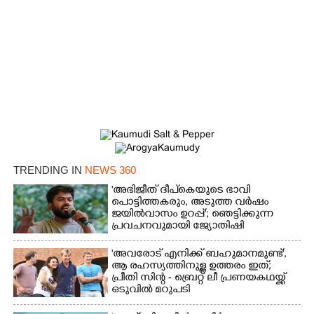
TRENDING IN
NEWS 360
'അഭിജീത് ദീപ്‌കെയുടെ ഭാവി
പൊട്ടിത്തകരും, അടുത്ത വർഷം
ജയിൽവാസം ഉറപ്പ്'; ഞെട്ടിക്കുന്ന
പ്രവചനവുമായി ജ്യോതിഷി
'അവരോട് എനിക്ക് ബഹുമാനമുണ്ട്',​
ആ രഹസ്യത്തിനുള്ള ഉത്തരം ഇത്;
പ്രീതി സിന്റ - ബ്രെറ്റ് ലീ പ്രണയകഥയ്ക്ക്
ഒടുവിൽ മറുപടി