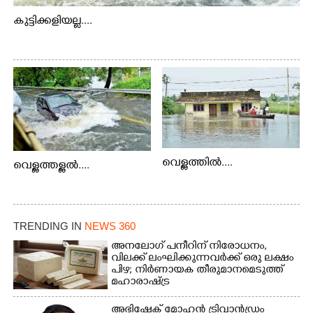
കുട്ടിക്കളിയല്ല....
വെള്ളത്തിൽ....
വെള്ളത്തള്ളൽ....
TRENDING IN
NEWS 360
അനലോഗ് പനീറിന് നിരോധനം,
വിലക്ക് ലംഘിക്കുന്നവർക്ക് ഒരു ലക്ഷം
പിഴ; നിർണായക തീരുമാനമെടുത്ത്
മഹാരാഷ്ട്ര
അഭിഷേക് മോഹൻ ട്രിവാൻഡ്രം