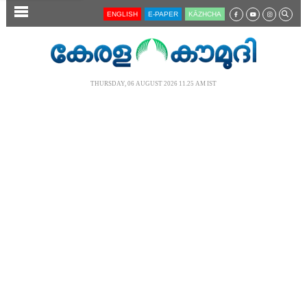
SECTIONS
ENGLISH
E-PAPER
KĀZHCHA
HOME
LATEST
THURSDAY, 06 AUGUST 2026 11.25 AM IST
AUDIO
NOTIFIED NEWS
POLL
KERALA
LOCAL
NEWS 360
CASE DIARY