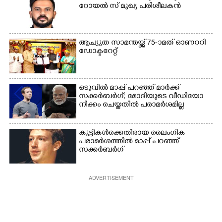
റോയൽ സ് മുഖ്യ പരിശീലകൻ
ആച്യുത സാമന്തയ്ക്ക് 75-ാമത് ഓണററി
ഡോക്ടറേറ്റ്
ഒടുവിൽ മാപ്പ് പറഞ്ഞ് മാർക്ക്
സക്കർബർഗ്; മോദിയുടെ വീഡിയോ
നീക്കം ചെയ്തതിൽ പരാമർശമില്ല
കുട്ടികൾക്കെതിരായ ലൈംഗിക
പരാമർശത്തിൽ മാപ്പ് പറഞ്ഞ്
സക്കർബർഗ്
ADVERTISEMENT