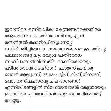
ഇറാനിലെ ഒന്നിലധികം കേന്ദ്രങ്ങൾക്കെതിരെ
ആക്രമണം നടത്തിയതായി യു.എസ്
സെൻട്രൽ കമാൻഡ് ബുധനാഴ്ച
സ്ഥിരീകരിച്ചിരുന്നു. അതേസമയം രാജ്യത്തിന്റെ
പലഭാഗങ്ങളിലും വ്യോമ പ്രതിരോധ
സംവിധാനങ്ങൾ സജീവമാക്കിയതായും
പടിഞ്ഞാറൻ ടെഹ്റാൻ,​ ഫാർസ് പ്രവിശ്യ,​
ബന്ദർ അബ്ബാസ്,​ ഖേഷം ദ്വീപ്,​ കിഷ്,​ മിനാബ്,​
മദ്ധ്യ ഇസ്ഫഹാന്റെ ചില ഭാഗങ്ങൾ
എന്നിവിടങ്ങളിൽ സ്ഫോടനങ്ങൾ കേട്ടതായും
ഇറാനിലെ പ്രാദേശിക മാദ്ധ്യമങ്ങൾ റിപ്പോർട്ട്
ചെയ്തു .