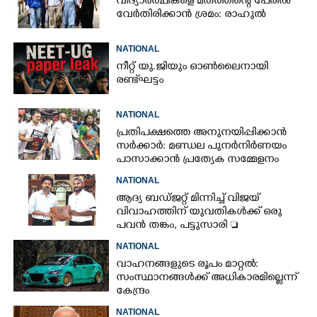
വിദ്യാർത്ഥികളെ മതത്തിന്റെ പേരിൽ
വേർതിരിക്കാൻ ശ്രമം: രാഹുൽ
NATIONAL
നീറ്റ് യു.ജിയും ഓൺലൈനായി
രണ്ട് ഘട്ടം
NATIONAL
പ്രതിപക്ഷത്തെ അനുനയിപ്പിക്കാൻ
സർക്കാർ: മണ്ഡല പുനർനിർണയം
പാസാക്കാൻ പ്രത്യേക സമ്മേളനം
NATIONAL
ആദ്യ ബഡ്ജറ്റ് മിന്നിച്ച് വിജയ്
വിവാഹത്തിന് യുവതികൾക്ക് ഒരു
പവൻ തങ്കം, പട്ടുസാരി 
നവജാതശിശുക്കൾക്ക്
NATIONAL
സ്വർണമോതിരം  വിദ്യാർത്ഥികൾക്ക്
വാഹനങ്ങളുടെ രൂപം മാറ്റൽ:
സൈക്കിൾ
സംസ്ഥാനങ്ങൾക്ക് അധികാരമില്ലെന്ന്
കേന്ദ്രം
NATIONAL