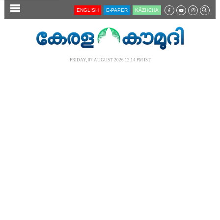
SECTIONS
ENGLISH
E-PAPER
KĀZHCHA
HOME
LATEST
FRIDAY, 07 AUGUST 2026 12.14 PM IST
AUDIO
NOTIFIED NEWS
POLL
KERALA
LOCAL
NEWS 360
CASE DIARY