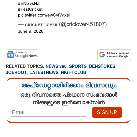
#ENGvsNZ
#TestCricket
pic.twitter.com/ewCvfWtxsl
— ᴄʀɪᴄᴋᴇᴛ ʟᴏᴠᴇʀ (@criclover451807)
June 9, 2026
RELATED TOPICS:
NEWS 360
,
SPORTS
,
BENSTOKES
,
JOEROOT
,
LATESTNEWS
,
NIGHTCLUB
അപ്ഡേറ്റായിരിക്കാം ദിവസവും
ഒരു ദിവസത്തെ പ്രധാന സംഭവങ്ങൾ
നിങ്ങളുടെ ഇൻബോക്സിൽ
Loaded
:
3.58%
/
Unmute