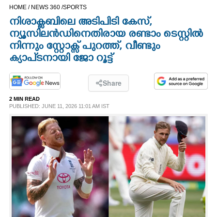
HOME /
NEWS 360 /
SPORTS
CINEMA
നിശാക്ലബിലെ അടിപിടി കേസ്,
ന്യൂസിലൻഡിനെതിരായ രണ്ടാം ടെസ്റ്റിൽ
OPINION
നിന്നും സ്റ്റോക്സ് പുറത്ത്, വീണ്ടും
ക്യാപ്ടനായി ജോ റൂട്ട്
PHOTOS
Share
LIFESTYLE
2 MIN READ
PUBLISHED: JUNE 11, 2026 11:01 AM IST
SPIRITUAL
INFO+
ART
ASTRO