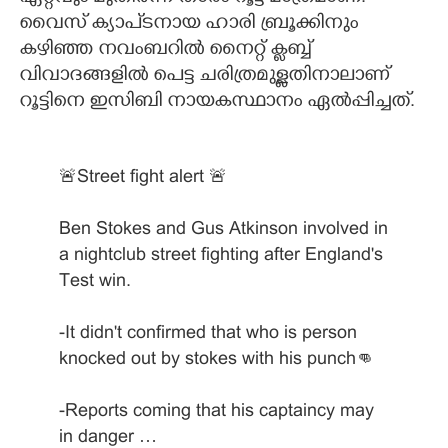
വൈസ് ക്യാപ്ടനായ ഹാരി ബ്രൂക്കിനും
കഴിഞ്ഞ നവംബറിൽ നൈറ്റ് ക്ലബ്ബ്
വിവാദങ്ങളിൽ പെട്ട ചരിത്രമുള്ളതിനാലാണ്
റൂട്ടിനെ ഇസിബി നായകസ്ഥാനം ഏൽപ്പിച്ചത്.
🚨Street fight alert 🚨
Ben Stokes and Gus Atkinson involved in
a nightclub street fighting after England's
Test win.
-It didn't confirmed that who is person
knocked out by stokes with his punch👊
-Reports coming that his captaincy may
in danger
…