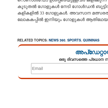
റൊണാൾഡോ ഉൾപ്പടെയുള്ളവർ കളിക്കുന്ന
കൂടുതൽ ഗോളുകൾ നേടി ഗോൾഡൻ ബൂട്ടിന്
കളികളിൽ 33 ഗോളുകൾ. അവസാന മത്സരത്തിൽ
ലോകകപ്പിൽ ഇനിയും ഗോളുകൾ ആതിഥേയർ പ്ര
RELATED TOPICS:
NEWS 360
,
SPORTS
,
QUININAS
അപ്ഡേറ്റാ
ഒരു ദിവസത്തെ പ്രധാന
Loaded
:
3.29%
/
Mute