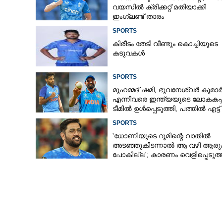
വയസിൽ ക്രിക്കറ്റ് മതിയാക്കി
ഇംഗ്ലണ്ട് താരം
SPORTS
ജൂലിയൻ ക്വി
കിരീ‌ടം തേടി വീണ്ടും കൊച്ചിയുടെ
കടുവകൾ
'പ്രഥമൻ'
SPORTS
മുഹമ്മദ് ഷമി, ഭുവനേശ്വർ കുമാ
എന്നിവരെ ഇന്ത്യയുടെ ലോകകപ്പ
ടീമിൽ ഉൾപ്പെടുത്തി,​ പത്തിൽ എട്ട്
റേറ്റിംഗ് നൽകി മുൻ താരം
SPORTS
'ധോണിയുടെ റൂമിന്റെ വാതിൽ
അടഞ്ഞുകിടന്നാൽ ആ വഴി ആരു
പോകില്ല'; കാരണം വെളിപ്പെടുത്
മുൻ താരം