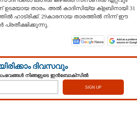
 സൗദി പ്രൊ ലീഗിൽ കഴിഞ്ഞ സീസണിൽ ഏറ്റവും
 ഉടമയായ താരം. അൽ കാദിസിയ്യ ക്ളബിനായി 31
 ഹാട്രിക്ക്. 29കാരനായ താരത്തിൽ നിന്ന് ഈ
തീക്ഷിക്കുന്നു.
യിരിക്കാം ദിവസവും
 സംഭവങ്ങൾ നിങ്ങളുടെ ഇൻബോക്സിൽ
Watch More