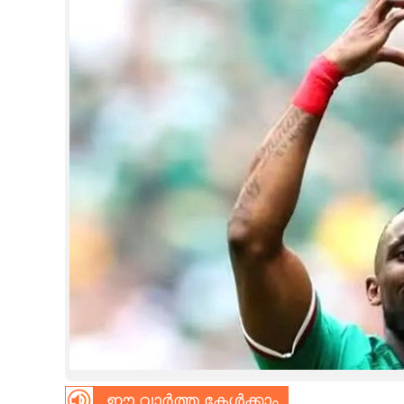
CINEMA
OPINION
PHOTOS
LIFESTYLE
SPIRITUAL
INFO+
ART
ASTRO
ഈ വാർത്ത കേൾക്കാം