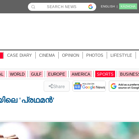
ENGLISH |
KĀZHCHA
CASE DIARY
CINEMA
OPINION
PHOTOS
LIFESTYLE
AL
WORLD
GULF
EUROPE
AMERICA
SPORTS
BUSINES
Share
ിലെ 'പ്രഥമൻ'