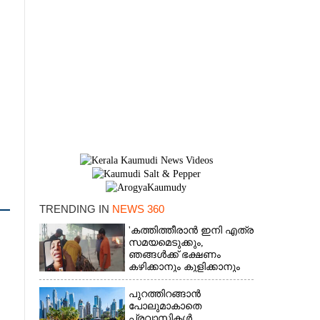
TRENDING IN
NEWS 360
'കത്തിത്തീരാൻ ഇനി എത്ര
×
സമയമെടുക്കും,
ഞങ്ങൾക്ക് ഭക്ഷണം
കഴിക്കാനും കുളിക്കാനും
ഉള്ളതാണ്': അച്ഛന്റെ
സംസ്കാരചടങ്ങിനിടെ
പുറത്തിറങ്ങാൻ
മക്കൾ
പോലുമാകാതെ
പ്രവാസികൾ