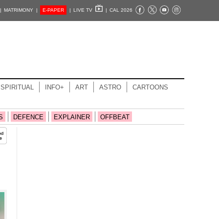
|
MATRIMONY |
E-PAPER
|
LIVE TV
|
CAL 2026
SPIRITUAL
INFO+
ART
ASTRO
CARTOONS
S
DEFENCE
EXPLAINER
OFFBEAT