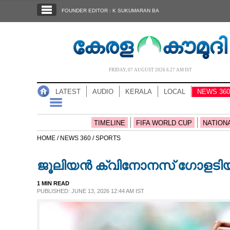
SECTIONS
FOUNDER EDITOR : K SUKUMARAN BA
HOME
LATEST
AUDIO
FRIDAY, 07 AUGUST 2026 6.27 AM IST
NOTIFIED NEWS
LATEST
AUDIO
KERALA
LOCAL
NEWS 360
POLL
KERALA
TIMELINE
FIFA WORLD CUP
NATION
HOME /
NEWS 360 /
SPORTS
LOCAL
ജൂലിയൻ ക്വിനോനസ് ഗോളടിയ
NEWS 360
1 MIN READ
PUBLISHED: JUNE 13, 2026 12:44 AM IST
CASE DIARY