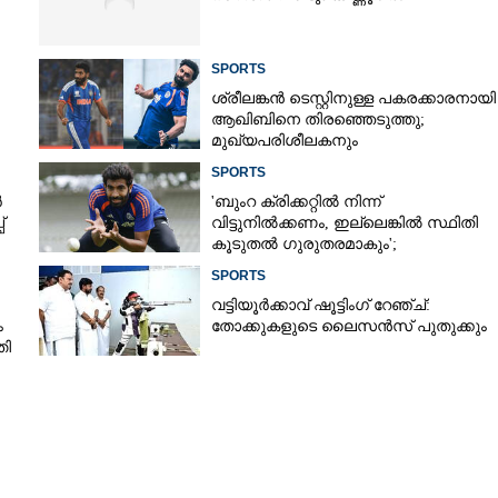
SPORTS
Copy Link
നോനസ് ഗോളടിയിലെ
ശ്രീലങ്കൻ ടെസ്റ്റിനുള്ള പകരക്കാരനായി
ആഖിബിനെ തിരഞ്ഞെടുത്തു;
മുഖ്യപരിശീലകനും
സെലക്‌ടർക്കുമെതിരെ വിമർശനം
SPORTS
ർ
'ബുംറ ക്രിക്കറ്റിൽ നിന്ന്
്
വിട്ടുനിൽക്കണം, ഇല്ലെങ്കിൽ സ്ഥിതി
കൂടുതൽ ഗുരുതരമാകും';
മുന്നറിയിപ്പുമായി മുൻ താരം
SPORTS
വട്ടിയൂർക്കാവ് ഷൂട്ടിംഗ് റേഞ്ച്:
ം
തോക്കുകളുടെ ലൈസൻസ് പുതുക്കും
തി