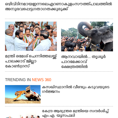
ഒഴിവ് ദിനമായ ഇന്നലെ എറണാകുളം സൗത്ത് പാലത്തിൽ
അനുഭവപ്പെട്ട ഗതാഗതക്കുരുക്ക്
മന്ത്രി രമേശ് ചെന്നിത്തലയ്ക്ക്
ആനവായിൽ... തൃശൂർ
പാലക്കാട് ജില്ലാ
പാറമേക്കാവ്
കോൺഗ്രസ്
ക്ഷേത്രത്തിൽ
സംഘടിപ്പിച്ച ആനയൂട്ടിൽ
പങ്കെടുക്കുന്ന
TRENDING IN
NEWS 360
ആനകൾക്ക് പഴങ്ങൾ
നൽക്കുന്നവർ.
കസഖ്‌സ്ഥാനിൽ വീണ്ടും കടുവയുടെ
ഗർജ്ജനം
കേന്ദ്ര ആഭ്യന്ത്രര മന്ത്രിയെ സന്ദർശിച്ച്
എം.എ. യൂസഫലി