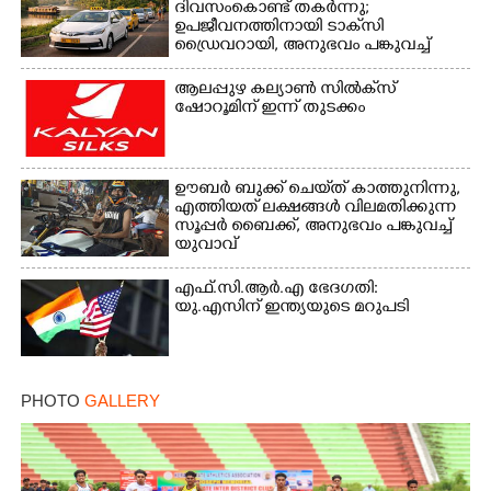
ദിവസംകൊണ്ട് തകർന്നു;
ഉപജീവനത്തിനായി ടാക്‌സി
ഡ്രൈവറായി,​ അനുഭവം പങ്കുവച്ച്
യുവതി
ആലപ്പുഴ കല്യാൺ സിൽക്‌സ്
ഷോറൂമിന് ഇന്ന് തുടക്കം
Copy Link
ഊബർ ബുക്ക് ചെയ്‌ത് കാത്തുനിന്നു,​
എത്തിയത് ലക്ഷങ്ങൾ വിലമതിക്കുന്ന
സൂപ്പർ ബൈക്ക്,​ അനുഭവം പങ്കുവച്ച്
യുവാവ്
എഫ്.സി.ആർ.എ ഭേദഗതി:
യു.എസിന് ഇന്ത്യയുടെ മറുപടി
PHOTO
GALLERY