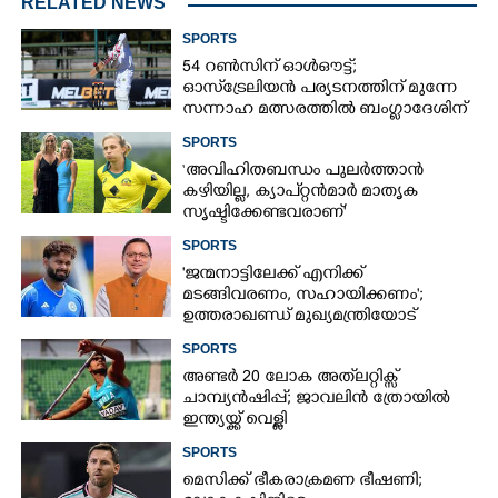
RELATED NEWS
SPORTS
54 റൺസിന് ഓൾഔട്ട്;
ഓസ്‌ട്രേലിയൻ പര്യടനത്തിന് മുന്നേ
സന്നാഹ മത്സരത്തിൽ ബംഗ്ലാദേശിന്
തിരിച്ചടി, രണ്ടക്കം കടന്നത്
SPORTS
ഒരേയൊരു താരം
‘അവിഹിതബന്ധം പുലർത്താൻ
കഴിയില്ല,​ ക്യാപ്റ്റൻമാർ മാതൃക
സൃഷ്ടിക്കേണ്ടവരാണ്'
വിമർശനവുമായി ക്രിക്കറ്റ്
SPORTS
താരത്തിന്റെ ഭാര്യ
'ജന്മനാട്ടിലേക്ക് എനിക്ക്
മടങ്ങിവരണം, സഹായിക്കണം';
ഉത്തരാഖണ്ഡ് മുഖ്യമന്ത്രിയോട്
അപേക്ഷയുമായി ഋഷഭ് പന്ത്
SPORTS
അണ്ടർ 20 ലോക അത്‌ലറ്റിക്സ്
ചാമ്പ്യൻഷിപ്പ്; ജാവലിൻ ത്രോയിൽ
ഇന്ത്യയ്ക്ക് വെള്ളി
SPORTS
മെസിക്ക് ഭീകരാക്രമണ ഭീഷണി;