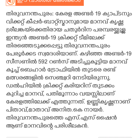
ഈ വാർത്ത കേൾക്കാം
CARTOONS
തിരുവനന്തപുരം: കേരള അണ്ടർ 19 ക്യാപ്ടനും
വിക്കറ്റ് കീപ്പർ-ബാറ്റ്സ്മാനുമായ മാനവ് കൃഷ്ണ
LITERATURE
ശ്രീലങ്കയ്‌ക്കെതിരായ ചതുർദിന പരമ്പരയ്ക്കുള്ള
ഇന്ത്യൻ അണ്ടർ-19 ക്രിക്കറ്റ് ടീമിലേക്ക്
തിരഞ്ഞെടുക്കപ്പെട്ടു തിരുവനന്തപുരം
ZOOM
പേരൂർക്കട സ്വദേശിയാണ്. കഴിഞ്ഞ അണ്ടർ-19
സീസണിൽ 592 റൺസ് അടിച്ചുകൂട്ടിയ മാനവ്
CONTACT US
കൂച്ച് ബെഹാർ ട്രോഫിയിൽ തുടരെ രണ്ട്
മത്സരങ്ങളിൽ സെഞ്ച്വറി നേടിയിരുന്നു.
ഡൽഹിയിൽ ക്രിക്കറ്റ് കരിയറിന് തുടക്കം
കുറിച്ച മാനവ്, പതിമൂന്നാം വയസ്സിലാണ്
കേരളത്തിലേക്ക് എത്തുന്നത്. ഉണ്ണികൃഷ്ണനാണ്
പിതാവ്,മാതാവ് അനിത.കെ നായർ.
തിരുവനന്തപുരത്തെ എസ്.എസ് ഷൈൻ
ആണ് മാനവിന്റെ പരിശീലകൻ.