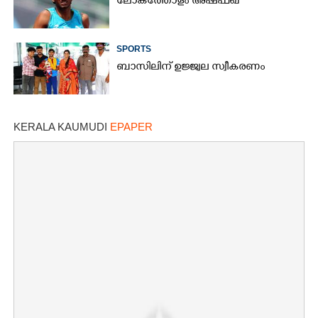
ലോകത്തോളം അഷ്ഫഖ്
SPORTS
ബാസിലിന് ഉജ്ജ്വല സ്വീകരണം
KERALA KAUMUDI
EPAPER