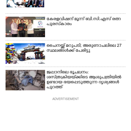
കേരളവിഷന് മൂന്ന് ബി.സി.എസ് രത്ന
പുരസ്‌കാരം
ചൈനയ്ക്ക് മറുപടി; അരുണാചലിലെ 27
സ്ഥലങ്ങൾക്ക് പേരിട്ടു
ജപ്പാനിലെ ഭൂചലനം:
ശസ്ത്രക്രിയ‌യ്‌ക്കി‌ടെ ആശുപത്രിയിൽ
ഉണ്ടായ ഭയപ്പെടുത്തുന്ന ദൃശ്യങ്ങൾ
പുറത്ത്
ADVERTISEMENT