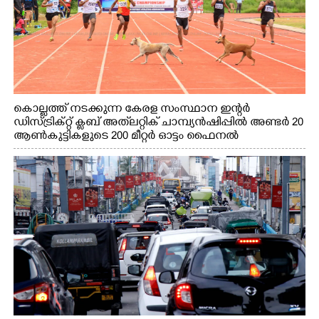
കൊല്ലത്ത് നടക്കുന്ന കേരള സംസ്ഥാന ഇന്റർ
ഡിസ്ട്രിക്റ്റ് ക്ലബ് അത്‌ലറ്റിക് ചാമ്പ്യൻഷിപ്പിൽ അണ്ടർ 20
ആൺകുട്ടികളുടെ 200 മീറ്റർ ഓട്ടം ഫൈനൽ
മത്സരത്തിനിടെ സിന്തറ്റിക് ട്രാക്കിന് കുറുകെ ഓടുന്ന
നായകൾ.