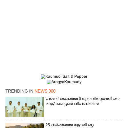
TRENDING IN
NEWS 360
'​പ​ഞ്ചാ​'​ ​കൈ​ത്ത​റി​ ​ശ്രേ​ണി​യു​മാ​യി​ ​രാം​
രാ​ജ് ​കോ​ട്ടൺ വിപണിയിൽ
×
Share this link
25 വർഷത്തെ ജോലി ഒറ്റ