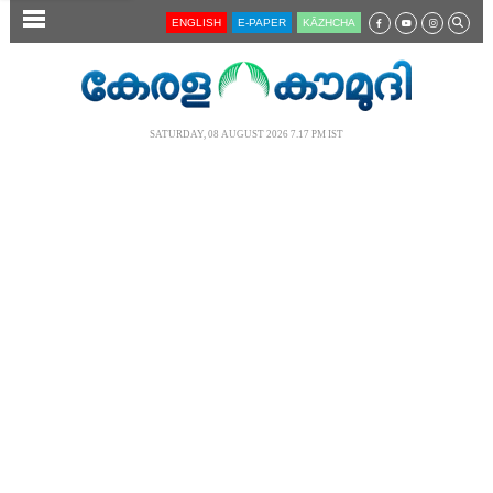
SECTIONS
ENGLISH
E-PAPER
KĀZHCHA
HOME
LATEST
SATURDAY, 08 AUGUST 2026 7.17 PM IST
AUDIO
NOTIFIED NEWS
POLL
KERALA
LOCAL
NEWS 360
CASE DIARY