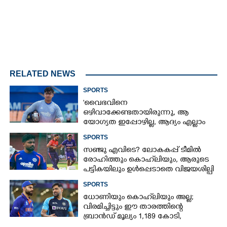
RELATED NEWS
SPORTS
'വൈഭവിനെ
ഒഴിവാക്കേണ്ടതായിരുന്നു,​ ആ
യോഗ്യത ഇപ്പോഴില്ല, ആദ്യം എല്ലാം
പഠിക്കട്ടെ'; നിർദേശവുമായി മുൻ
SPORTS
ക്രിക്കറ്റ് താരം
സഞ്ജു എവിടെ? ലോകകപ്പ് ടീമിൽ
രോഹിത്തും കൊഹ്‌ലിയും, ആരുടെ
പട്ടികയിലും ഉൾപ്പെടാതെ വിജയശില്പി
SPORTS
ധോണിയും കൊഹ്‌ലിയും അല്ല;
വിരമിച്ചിട്ടും ഈ താരത്തിന്റെ
ബ്രാൻഡ് മൂല്യം 1,189 കോടി,
ക്രിക്കറ്റിന്റെ രാജാവ്‌