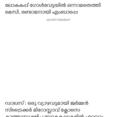
ലോകകപ്പ് ഗോൾവേട്ടയിൽ ഒന്നാമതെത്തി
CARTOONS
മെസി, രണ്ടാമനായി എംബാപ്പെ
ADVERTISEMENT
LITERATURE
ZOOM
CONTACT US
ഡാലസ് : ഒരു വ്യാഴവട്ടമായി ജർമ്മൻ
സ്ട്രൈക്കർ മിറോസ്ളാവ് ക്ളോസെ