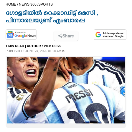
HOME /
NEWS 360 /
SPORTS
CINEMA
ഗോളടിയിൽ റെക്കാഡിട്ട് മെസി ,
പിന്നാലെയുണ്ട് എംബാപ്പെ
OPINION
Share
PHOTOS
1 MIN READ
| AUTHOR :
WEB DESK
PUBLISHED: JUNE 24, 2026 01:20 AM IST
LIFESTYLE
SPIRITUAL
INFO+
ART
ASTRO