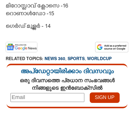
മിറോസ്ളാവ് ക്ളോസെ -16
റൊണാൾഡോ -15
ഗെർഡ് മുള്ളർ - 14
RELATED TOPICS:
NEWS 360
,
SPORTS
,
WORLDCUP
അപ്ഡേറ്റായിരിക്കാം ദിവസവും
ഒരു ദിവസത്തെ പ്രധാന സംഭവങ്ങൾ
നിങ്ങളുടെ ഇൻബോക്സിൽ
Loaded
:
3.34%
/
Mute