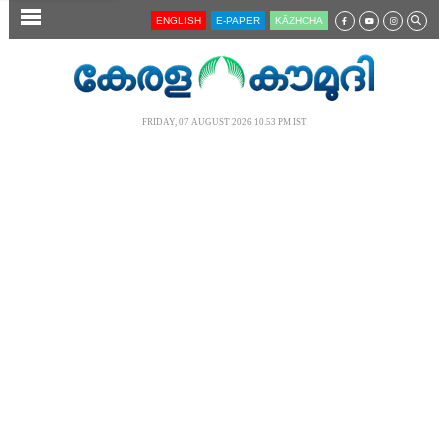
SECTIONS
ENGLISH
E-PAPER
KĀZHCHA
HOME
LATEST
FRIDAY, 07 AUGUST 2026 10.53 PM IST
AUDIO
NOTIFIED NEWS
POLL
KERALA
LOCAL
NEWS 360
CASE DIARY