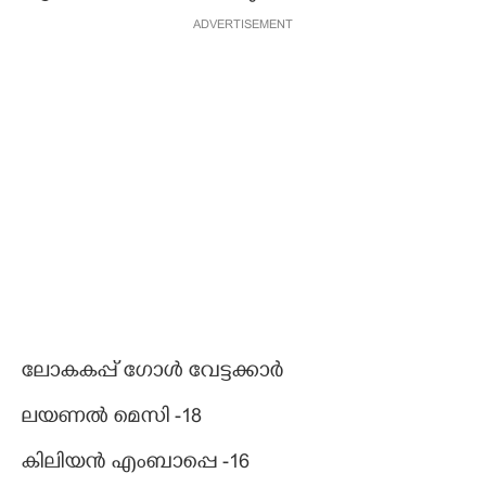
ADVERTISEMENT
ലോകകപ്പ് ഗോൾ വേട്ടക്കാർ
ലയണൽ മെസി -18
കിലിയൻ എംബാപ്പെ -16