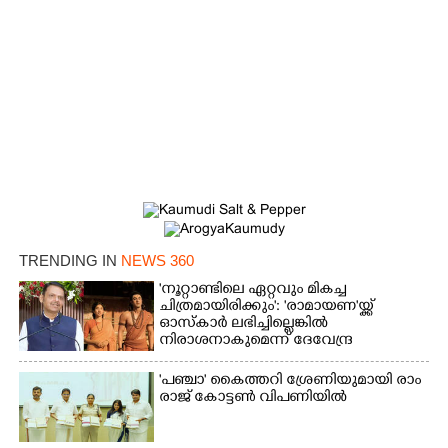
TRENDING IN
NEWS 360
'നൂറ്റാണ്ടിലെ ഏറ്റവും മികച്ച
ചിത്രമായിരിക്കും': 'രാമായണ'യ്ക്ക്
ഓസ്കാ‌ർ ലഭിച്ചില്ലെങ്കിൽ
നിരാശനാകുമെന്ന് ദേവേന്ദ്ര
ഫഡ്നാവിസ്
'​പ​ഞ്ചാ​'​ ​കൈ​ത്ത​റി​ ​ശ്രേ​ണി​യു​മാ​യി​ ​രാം​
രാ​ജ് ​കോ​ട്ടൺ വിപണിയിൽ