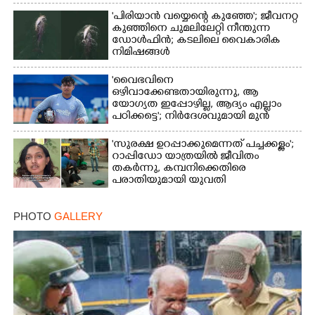
'പിരിയാൻ വയ്യെന്റെ കുഞ്ഞേ'; ജീവനറ്റ
കുഞ്ഞിനെ ചുമലിലേറ്റി നീന്തുന്ന
ഡോൾഫിൻ; കടലിലെ വൈകാരിക
നിമിഷങ്ങൾ
'വൈഭവിനെ
ഒഴിവാക്കേണ്ടതായിരുന്നു,​ ആ
യോഗ്യത ഇപ്പോഴില്ല, ആദ്യം എല്ലാം
പഠിക്കട്ടെ'; നിർദേശവുമായി മുൻ
ക്രിക്കറ്റ് താരം
'സുരക്ഷ ഉറപ്പാക്കുമെന്നത് പച്ചക്കള്ളം';
റാപ്പിഡോ യാത്രയിൽ ജീവിതം
തകർന്നു, കമ്പനിക്കെതിരെ
പരാതിയുമായി യുവതി
PHOTO
GALLERY