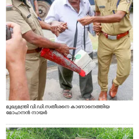
മുഖ്യമന്ത്രി വി.ഡി.സതീശനെ കാണാനെത്തിയ
മോഹനൻ നായർ