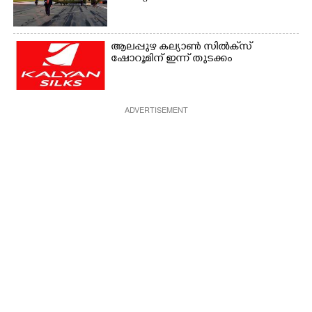
ആലപ്പുഴ കല്യാൺ സിൽക്‌സ്
ഷോറൂമിന് ഇന്ന് തുടക്കം
ADVERTISEMENT