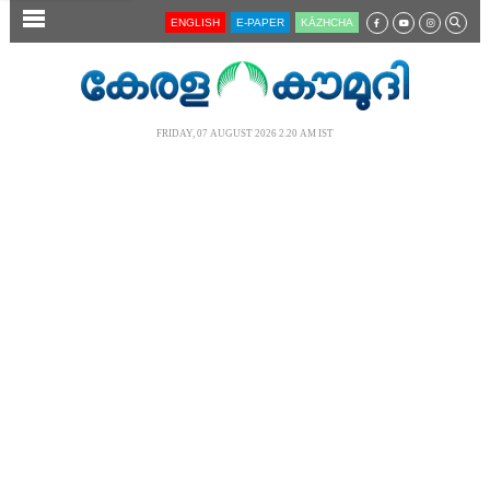
SECTIONS
ENGLISH
E-PAPER
KĀZHCHA
HOME
LATEST
FRIDAY, 07 AUGUST 2026 2.20 AM IST
AUDIO
NOTIFIED NEWS
POLL
KERALA
LOCAL
NEWS 360
CASE DIARY