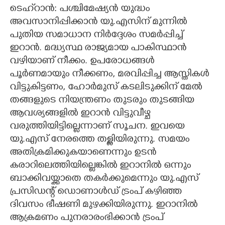
ടെഹ്‌റാൻ: പശ്ചിമേഷ്യൻ യുദ്ധം
CARTOONS
അവസാനിപ്പിക്കാൻ യു.എസിന് മുന്നിൽ
പുതിയ സമാധാന നിർദ്ദേശം സമർപ്പിച്ച്
LITERATURE
ഇറാൻ. മദ്ധ്യസ്ഥ രാജ്യമായ പാകിസ്ഥാൻ
വഴിയാണ് നീക്കം. ഉപരോധങ്ങൾ
പൂർണമായും നീക്കണം, മരവിപ്പിച്ച ആസ്തികൾ
ZOOM
വിട്ടുകിട്ടണം, ഹോർമുസ് കടലിടുക്കിന് മേൽ
തങ്ങളുടെ നിയന്ത്രണം തുടരും തുടങ്ങിയ
CONTACT US
ആവശ്യങ്ങളിൽ ഇറാൻ വിട്ടുവീഴ്ച
വരുത്തിയിട്ടില്ലെന്നാണ് സൂചന. ഇവയെ
യു.എസ് നേരത്തെ തള്ളിയിരുന്നു. സമയം
അതിക്രമിക്കുകയാണെന്നും ഉടൻ
കരാറിലെത്തിയില്ലെങ്കിൽ ഇറാനിൽ ഒന്നും
ബാക്കിവയ്ക്കാതെ തകർക്കുമെന്നും യു.എസ്
പ്രസിഡന്റ് ഡൊണാൾഡ് ട്രംപ് കഴിഞ്ഞ
ദിവസം ഭീഷണി മുഴക്കിയിരുന്നു. ഇറാനിൽ
ആക്രമണം പുനരാരംഭിക്കാൻ ട്രംപ്