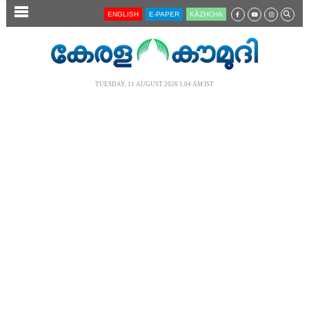
SECTIONS
ENGLISH
E-PAPER
KĀZHCHA
HOME
LATEST
TUESDAY, 11 AUGUST 2026 1.04 AM IST
AUDIO
NOTIFIED NEWS
POLL
KERALA
LOCAL
NEWS 360
CASE DIARY