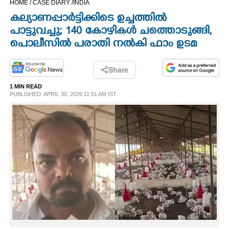
HOME /
CASE DIARY /
INDIA
CINEMA
കല്യാണപ്പാർട്ടിക്കിടെ ഉച്ചത്തിൽ
പാട്ടുവച്ചു; 140 കോഴികൾ ചത്തൊടുങ്ങി,
OPINION
പൊലീസിൽ പരാതി നൽകി ഫാം ഉടമ
PHOTOS
Share
1 MIN READ
PUBLISHED: APRIL 30, 2026 11:51 AM IST
LIFESTYLE
SPIRITUAL
INFO+
ART
ASTRO