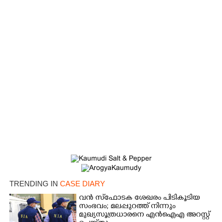
×
Share this link
Copy Link
TRENDING IN
CASE DIARY
വൻ സ്‌ഫോടക ശേഖരം പിടികൂടിയ
സംഭവം; മലപ്പുറത്ത് നിന്നും
മുഖ്യസൂത്രധാരനെ എൻഐഎ അറസ്റ്റ്