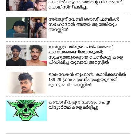
സംഘടിപ്പിച്ച ജയിൽ
ഒളിവിൽക്കഴി‌ഞ്ഞതിന്റെ വിവരങ്ങൾ
നിറയ്ക്കൽ സമരത്തിൽ
പൊലീസിന് ലഭിച്ചു
പങ്കെടുത്തുകൊണ്ട്
മുദ്രാവാക്യം വിളിക്കുന്ന
അർജുന് വേണ്ടി ക്രൗഡ് ഫണ്ടിംഗ്;
മുൻ മന്ത്രി എസ്. ശർമ്മ
സഹോദരൻ അജയ് ആയങ്കിയും
അറസ്റ്റിൽ
ഇൻസ്റ്റഗ്രാമിലൂടെ പരിചയപ്പെട്ട്
പ്രണയക്കെണിയൊരുക്കി;
സുഹൃത്തുക്കളായ പെൺകുട്ടികളെ
പീഡിപ്പിച്ച യുവാവ് അറസ്റ്റിൽ
ഓപ്പറേഷൻ തൂഫാൻ: കാലിക്കടവിൽ
139.29 ഗ്രാം എംഡിഎംഎയുമായി
മൂന്നുപേർ അറസ്റ്റിൽ
കഞ്ചാവ് വില്പന ചോദ്യം ചെയ്ത
വിദ്യാർത്ഥികളെ മർദ്ദിച്ചു