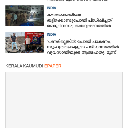
അറസ്റ്റിൽ
INDIA
കൗമാരക്കാരിയെ
തട്ടിക്കൊണ്ടുപോയി പീഡിപ്പിച്ചത്
രണ്ടുദിവസം; അന്വേഷണത്തിൽ
നിർണായകമായത് ഓൺലൈൻ
INDIA
ഫുഡ് ഡെലിവറി
'പണമില്ലെങ്കിൽ പോയി ചാകണം',
സുഹൃത്തുക്കളുടെ പരിഹാസത്തിൽ
വ്യവസായിയുടെ ആത്മഹത്യ, മൂന്ന്
പേർ അറസ്റ്റിൽ
KERALA KAUMUDI
EPAPER