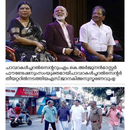
ചാവറ കൾച്ചറൽ സെന്ററും എം.കെ. അർജുനൻ മാസ്റ്റർ
ഫൗണ്ടേഷനും സംയുക്തമായി ചാവറ കൾച്ചറൽ സെന്റർ
തീയറ്ററിൽ നടത്തിയ എസ്. ജാനകി അനുസ്മരണവും ഉ
ദ്ഘാടനം ചെയ്യാനെത്തിയ സംഗീത സംവിധായകൻ ജെറി
അമൽദേവ്, ഗായിക ജെൻസി, എം.കെ. അർജുനൻ
ഫൗണ്ടേഷൻ ചെയർമാൻ ഡോ. രാധാകൃഷ്ണൻ എന്നിവർ