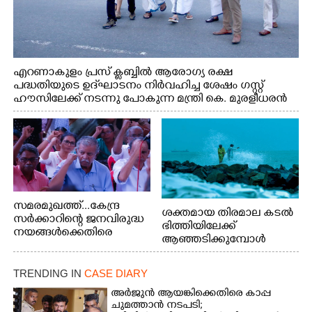
എറണാകുളം പ്രസ് ക്ലബ്ബിൽ ആരോഗ്യ രക്ഷ
പദ്ധതിയുടെ ഉദ്‌ഘാടനം നിർവഹിച്ച ശേഷം ഗസ്റ്റ്
ഹൗസിലേക്ക് നടന്നു പോകുന്ന മന്ത്രി കെ. മുരളീധരൻ
സമരമുഖത്ത്...കേന്ദ്ര
ശക്തമായ തിരമാല കടൽ
സർക്കാറിന്റെ ജനവിരുദ്ധ
ഭിത്തിയിലേക്ക്
നയങ്ങൾക്കെതിരെ
ആഞ്ഞടിക്കുമ്പോൾ
എറണാകുളം ബോട്ട് ജെട്ടി
അപകടകരമായ രീതിയിൽ
ബി.എസ്.എൻ.എൽ
മീൻ പിടിക്കുന്ന
ഓഫീസിനു മുന്നിൽ
TRENDING IN
CASE DIARY
യുവാക്കൾ. ഞാറയ്ക്കൽ
കർഷക തൊഴിലാളി
ബീച്ചിൽ നിന്നുള്ള കാഴ്ച്ച
അർജുൻ ആയങ്കിക്കെതിരെ കാപ്പ
സംയുക്ത സമര സമിതി
ചുമത്താൻ നടപടി;