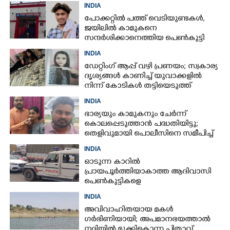
INDIA
പോക്കറ്റിൽ പത്ത് വെടിയുണ്ടകൾ,​
ജയിലിൽ കാമുകനെ
സന്ദ‌ർശിക്കാനെത്തിയ പെൺകുട്ടി
അറസ്റ്റിൽ
INDIA
ഡേറ്റിംഗ് ആപ്പ് വഴി പ്രണയം; സ്വകാര്യ
ദൃശ്യങ്ങൾ കാണിച്ച് യുവാക്കളിൽ
നിന്ന് കോടികൾ തട്ടിയെടുത്ത്
യുവതി
INDIA
ഭാര്യയും കാമുകനും ചേർന്ന്
കൊലപ്പെടുത്താൻ പദ്ധതിയിട്ടു;
തെളിവുമായി പൊലീസിനെ സമീപിച്ച്
ഭർത്താവ്
INDIA
ഓടുന്ന കാറിൽ
പ്രായപൂർത്തിയാകാത്ത ആദിവാസി
പെൺകുട്ടികളെ
കൂട്ടബലാത്സംഗത്തിന് ഇരയാക്കി;
INDIA
മൂന്ന് പേർ പിടിയിൽ
അവിവാഹിതയായ മകൾ
ഗർഭിണിയായി; അപമാനഭയത്താൽ
നദിയിൽ മുക്കികൊന്ന പിതാവ്