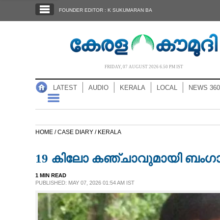
SECTIONS
FOUNDER EDITOR : K SUKUMARAN BA
HOME
LATEST
AUDIO
FRIDAY, 07 AUGUST 2026 6.50 PM IST
NOTIFIED NEWS
LATEST
AUDIO
KERALA
LOCAL
NEWS 360
POLL
KERALA
HOME /
CASE DIARY /
KERALA
LOCAL
19 കിലോ കഞ്ചാവുമായി ബംഗ
NEWS 360
1 MIN READ
PUBLISHED: MAY 07, 2026 01:54 AM IST
CASE DIARY