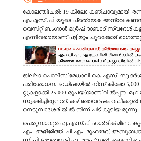
CARTOONS
കോലഞ്ചേരി: 19 കിലോ കഞ്ചാവുമായി രണ
എ.എസ് .പി യുടെ പ്രത്യേക അന്വേഷണസംഘവ
വെസ്​റ്റ് ബംഗാൾ മുർഷിദാബാദ് സ്വദേശിക
LITERATURE
എന്നിവരെയാണ് പട്ടിമ​റ്റം ചൂരക്കോട് ഭാഗത്തു
ZOOM
വടകര ലഹരിക്കേസ്; കീർത്തനയെ കസ്റ്റഡ
എം.ഡി.എം.എ കേസിൽ റിമാൻഡിൽ കഴിയു
കീർത്തനയെ പൊലീസ് കസ്റ്റഡിയിൽ വിട്ടു
CONTACT US
ജില്ലാ പൊലീസ് മേധാവി കെ.എസ്. സുദർശന
പരിശോധന. ഒഡിഷയിൽ നിന്ന് കിലോ 5,000 രൂപ
റ്റുകളാക്കി 25,000 രൂപയ്‌ക്കാണ് വിൽപ്പന. 
സൂക്ഷിച്ചിരുന്നത്. കഴിഞ്ഞവർഷം റഫീക്ക
നെടുമ്പാശേരിയിൽ നിന്ന് പിടികൂടിയിരുന്നു.
പെരുമ്പാവൂർ എ.എസ്.പി ഹാർദിക് മീണ, ക
എം. അഭിജിത്ത്, പി.എം. മുഹമ്മദ്, അബൂ
സി.പി.ഒമാരായ ടി.എ. അഫ്‌സൽ, ബെന്നി 