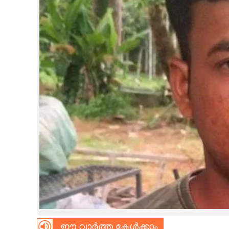
CINEMA
OPINION
PHOTOS
LIFESTYLE
SPIRITUAL
INFO+
ART
ASTRO
ഈ വാർത്ത കേൾക്കാം