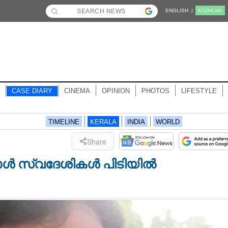
ENGLISH |
KĀZHCHA
CASE DIARY
CINEMA
OPINION
PHOTOS
LIFESTYLE
TIMELINE
KERALA
INDIA
WORLD
Share
ാൾ സ്വദേശികൾ പിടിയിൽ