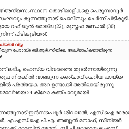
്ട് അന്യസംസ്ഥാന തൊഴിലാളികളെ പെരുമ്പാവൂർ
ും കുന്നത്തുനാട് പൊലീസും ചേർന്ന് പിടികൂടി
ളായ റഫീഖുൽ മൊല്ല (22), മുസ്തഫ മണ്ഡൽ (30)
നിന്ന് പിടികൂടിയത്.
ിയിൽ വിട്ടു
ന്ന പേരാമ്പ്ര ബി.ആർ.സിയിലെ അദ്ധ്യാപികയായിരുന്ന
....
് ലഭിച്ച രഹസ്യ വിവരത്തെ തുടർന്നായിരുന്നു
 നിരക്കിൽ വാങ്ങുന്ന കഞ്ചാവ് ചെറിയ പായ്‌ക്ക​
മുറിയിൽ പ്രത്യേക അറ ഉണ്ടാക്കി അതിലായിരുന്നു
ുൽ മൊല്ലയെ 24 കിലോ കഞ്ചാവുമായി
ുന്നത്തുനാട് ഇൻസ്‌പെക്ടർ ശിവലാൽ, എസ്.ഐ മാര
ബക്കർ, എ.എസ്.ഐ പി.എ. അബ്ദുൽ മനാഫ്, സീനിയർ
ഐസക്ക്, റോബിൻ ജോയി, സി.പി.ഒമാരായ ഒ.എസ്.