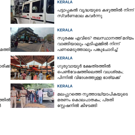
KERALA
പട്ടാപ്പകൽ വൃദ്ധയുടെ കഴുത്തിൽ നിന്ന്
സ്വർണമാല കവർന്നു
Share this link
KERALA
സുരക്ഷ എവിടെ?​ തലസ്ഥാനത്ത് മദ്യം
വാങ്ങിയാലും എടിഎമ്മിൽ നിന്ന്
മത്തി
പണമെടുത്താലും പങ്കുചോദിച്ച്
സാമൂഹ്യവിരുദ്ധർ
Copy Link
KERALA
മായി ബംഗാൾ
ിക്ക്
ഗുരുവായൂർ ക്ഷേത്രത്തിൽ
ിടിയിൽ
പെൺവേഷത്തിലെത്തി വധശ്രമം;
പിന്നിൽ വിദേശത്തുള്ള ഭാര്യക്ക്
ചിത്രങ്ങൾ അയച്ചതിലെ പക
KERALA
മലപ്പുറത്തെ നൃത്താദ്ധ്യാപികയുടെ
്തിൽ
മരണം കൊലപാതകം; പ്രതി
ൾ
സ്റ്റേഷനിൽ കീഴടങ്ങി