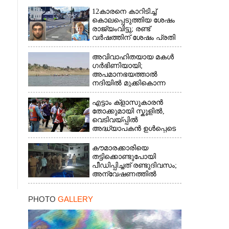
×
12കാരനെ കാറിടിച്ച്
കൊലപ്പെടുത്തിയ ശേഷം
രാജ്യംവിട്ടു; രണ്ട്
വർഷത്തിന് ശേഷം പ്രതി
പിടിയിൽ
അവിവാഹിതയായ മകൾ
ഗർഭിണിയായി;
അപമാനഭയത്താൽ
നദിയിൽ മുക്കികൊന്ന
പിതാവ് അറസ്റ്റിൽ
എട്ടാം ക്ളാസുകാരൻ
തോക്കുമായി സ്കൂളിൽ,
വെടിവയ്പ്പിൽ
അദ്ധ്യാപകൻ ഉൾപ്പെടെ
രണ്ടുമരണം; 15 പേർക്ക്
പരിക്ക്
കൗമാരക്കാരിയെ
തട്ടിക്കൊണ്ടുപോയി
പീഡിപ്പിച്ചത് രണ്ടുദിവസം;
അന്വേഷണത്തിൽ
നിർണായകമായത്
ഓൺലൈൻ ഫുഡ്
PHOTO
GALLERY
ഡെലിവറി