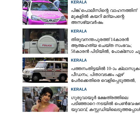
KERALA
പിങ്ക് പൊലീസിന്റെ വാഹനത്തിന്
മുകളിൽ കയറി മദ്യപന്റെ
അസഭ്യവ‌ർഷം
KERALA
തിരുവനന്തപുരത്ത് 14കാരൻ
ആത്മഹത്യ ചെയ്ത സംഭവം;
58കാരൻ പിടിയിൽ, പോക്‌സോ ചു
അറസ്റ്റ്
KERALA
19 കിലോ കഞ്ചാവു
പത്തനംതിട്ടയിൽ 10-ാം ക്ലാസുകാര
സ്വദേശികൾ പ
പീഡനം; പിതാവടക്കം ഏഴ്
പേർക്കെതിരെ വെളിപ്പെടുത്തൽ,
മൂന്നുപേർ അറസ്റ്റിൽ
KERALA
ഗുരുവായൂർ ക്ഷേത്രത്തിലെ
പടിഞ്ഞാറെ നടയിൽ പെൺവേഷത
യുവാവ്,​ കസ്റ്റഡിയിലെടുത്തപ്പോ
തെളിഞ്ഞത് വൻഗൂഢാലോചന