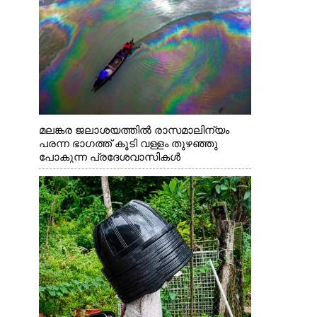
മലങ്കര ജലാശയത്തിൽ രാസമാലിന്യം
പരന്ന ഭാഗത്ത് കൂടി വള്ളം തുഴഞ്ഞു
പോകുന്ന പ്രദേശവാസികൾ