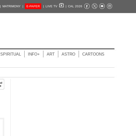
|
MATRIMONY |
E-PAPER
|
LIVE TV
|
CAL 2026
SPIRITUAL
INFO+
ART
ASTRO
CARTOONS