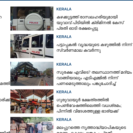
KERALA
െ
കഴക്കൂട്ടത്ത് രാസലഹരിയുമായി
യുവാവ് പിടിയിൽ ക്രിമിനൽ കേസ്
പ്രതി ഓടി രക്ഷപ്പെട്ടു
KERALA
പട്ടാപ്പകൽ വൃദ്ധയുടെ കഴുത്തിൽ നിന്ന്
സ്വർണമാല കവർന്നു
KERALA
സുരക്ഷ എവിടെ?​ തലസ്ഥാനത്ത് മദ്യം
വാങ്ങിയാലും എടിഎമ്മിൽ നിന്ന്
മത്തി
പണമെടുത്താലും പങ്കുചോദിച്ച്
സാമൂഹ്യവിരുദ്ധർ
KERALA
ിക്ക്
ഗുരുവായൂർ ക്ഷേത്രത്തിൽ
പെൺവേഷത്തിലെത്തി വധശ്രമം;
പിന്നിൽ വിദേശത്തുള്ള ഭാര്യക്ക്
ചിത്രങ്ങൾ അയച്ചതിലെ പക
KERALA
മലപ്പുറത്തെ നൃത്താദ്ധ്യാപികയുടെ
Share this link