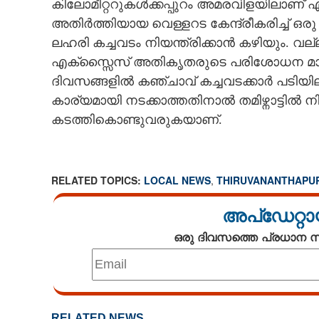
കിലോമീറ്ററുകൾക്കപ്പുറം അമരവിളയിലാണ് 
അതിർത്തിയായ വെള്ളറട കേന്ദ്രീകരിച്ച് 
CARTOONS
ലഹരി കച്ചവടം നിയന്ത്രിക്കാൻ കഴിയും. വല
എക്സ്സൈസ് അതികൃതരുടെ പരിശോധന മാത്
LITERATURE
ദിവസങ്ങളിൽ കഞ്ചാവ് കച്ചവടക്കാർ പടി
കാര്യമായി നടക്കാത്തതിനാൽ തമിഴ്നാട്ടിൽ 
ZOOM
കടത്തികൊണ്ടുവരുകയാണ്.
CONTACT US
RELATED TOPICS:
LOCAL NEWS
,
THIRUVANANTHAPU
അപ്ഡേറ്റാ
ഒരു ദിവസത്തെ പ്രധാന
RELATED NEWS