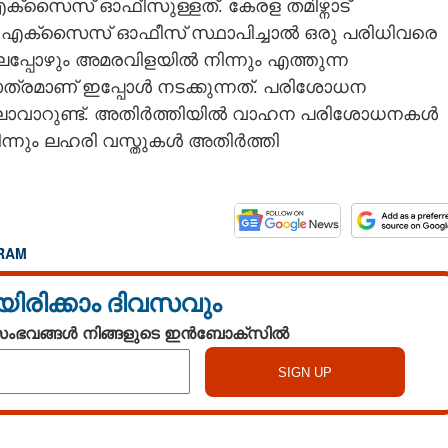
എക്സൈസ് ഓഫീസുള്ളത്. കേരള തമിഴ്നാട്
ഒരു എക്സൈസ് ഓഫീസ് സ്ഥാപിച്ചാൽ ഒരു പരിധിവരെ
്ലപ്പോഴും അമരവിളയിൽ നിന്നും എത്തുന്ന
രമാണ് ഇപ്പോൾ നടക്കുന്നത്. പരിശോധന
യിലാവാറുണ്ട്. അതിർത്തിയിൽ വാഹന പരിശോധനകൾ
നിന്നും ലഹരി വസ്തുകൾ അതിർത്തി
RAM
യിരിക്കാം ദിവസവും
 സംഭവങ്ങൾ നിങ്ങളുടെ ഇൻബോക്സിൽ