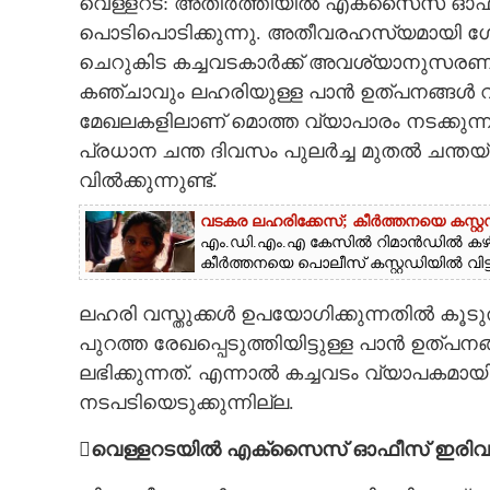
വെള്ളറട: അതിർത്തിയിൽ എക്സൈസ് ഓഫീസില
CINEMA
പൊടിപൊടിക്കുന്നു. അതീവരഹസ്യമായി ഗ
ചെറുകിട കച്ചവടകാർക്ക് അവശ്യാനുസരണം എത
OPINION
കഞ്ചാവും ലഹരിയുള്ള പാൻ ഉത്പനങ്ങൾ വര
മേഖലകളിലാണ് മൊത്ത വ്യാപാരം നടക്കുന്നത
PHOTOS
പ്രധാന ചന്ത ദിവസം പുലർച്ച മുതൽ ചന്തയ്
വിൽക്കുന്നുണ്ട്.
LIFESTYLE
വടകര ലഹരിക്കേസ്; കീർത്തനയെ കസ്റ്റഡ
എം.ഡി.എം.എ കേസിൽ റിമാൻഡിൽ കഴിയു
കീർത്തനയെ പൊലീസ് കസ്റ്റഡിയിൽ വിട്ടു
SPIRITUAL
ലഹരി വസ്തുക്കൾ ഉപയോഗിക്കുന്നതിൽ കൂട
INFO+
പുറത്ത രേഖപ്പെടുത്തിയിട്ടുള്ള പാൻ ഉത്പനങ
ലഭിക്കുന്നത്. എന്നാൽ കച്ചവടം വ്യാപക
ART
നടപടിയെടുക്കുന്നില്ല.

വെള്ളറടയിൽ
എക്സൈസ് ഓഫീസ് ഇരിവാ
ASTRO