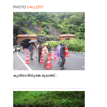
PHOTO
GALLERY
കുതിരാൻതുരങ്ക മുഖത്ത്...