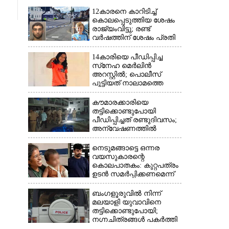
12കാരനെ കാറിടിച്ച്
കൊലപ്പെടുത്തിയ ശേഷം
രാജ്യംവിട്ടു; രണ്ട്
വർഷത്തിന് ശേഷം പ്രതി
പിടിയിൽ
14കാരിയെ പീഡിപ്പിച്ച
സ്‌നേഹ മെർലിൻ
അറസ്റ്റിൽ; പൊലീസ്
പൂട്ടിയത് നാലാമത്തെ
പോക്‌സോ കേസിൽ
കൗമാരക്കാരിയെ
തട്ടിക്കൊണ്ടുപോയി
പീഡിപ്പിച്ചത് രണ്ടുദിവസം;
അന്വേഷണത്തിൽ
നിർണായകമായത്
ഓൺലൈൻ ഫുഡ്
നെടുമങ്ങാട്ടെ ഒന്നര
ഡെലിവറി
വയസുകാരന്റെ
കൊലപാതകം: കുറ്റപത്രം
ഉടൻ സമർപ്പിക്കണമെന്ന്
ഹൈക്കോടതി
ബംഗളൂരുവിൽ നിന്ന്
മലയാളി യുവാവിനെ
തട്ടിക്കൊണ്ടുപോയി;
നഗ്നചിത്രങ്ങൾ പകർത്തി
മാതാവിന് അയച്ചു