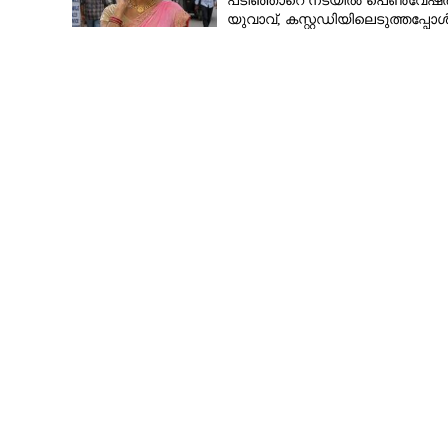
പടിഞ്ഞാറെ നടയിൽ പെൺവേഷത
യുവാവ്,​ കസ്റ്റഡിയിലെടുത്തപ്പോ
തെളിഞ്ഞത് വൻഗൂഢാലോചന
അതിർത്തിയിൽ 