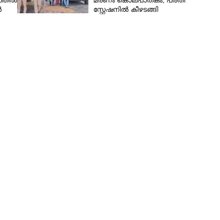
്തിൽ
മരണം കൊലപാതകം; പ്രതി
ൾ
സ്റ്റേഷനിൽ കീഴടങ്ങി
Copy Link
ലഹരി വില്പന വ്യാപകം