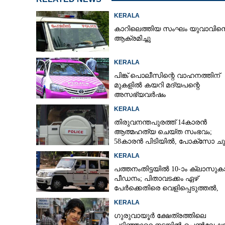
KERALA
കാറിലെത്തിയ സംഘം യുവാവിന
ആക്രമിച്ചു
KERALA
പിങ്ക് പൊലീസിന്റെ വാഹനത്തിന്
മുകളിൽ കയറി മദ്യപന്റെ
അസഭ്യവ‌ർഷം
KERALA
തിരുവനന്തപുരത്ത് 14കാരൻ
ആത്മഹത്യ ചെയ്ത സംഭവം;
58കാരൻ പിടിയിൽ, പോക്‌സോ ചു
അറസ്റ്റ്
KERALA
പത്തനംതിട്ടയിൽ 10-ാം ക്ലാസുകാര
പീഡനം; പിതാവടക്കം ഏഴ്
പേർക്കെതിരെ വെളിപ്പെടുത്തൽ,
മൂന്നുപേർ അറസ്റ്റിൽ
KERALA
ഗുരുവായൂർ ക്ഷേത്രത്തിലെ