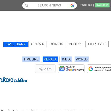
ENGLISH |
KĀZHCHA
CASE DIARY
CINEMA
OPINION
PHOTOS
LIFESTYLE
TIMELINE
KERALA
INDIA
WORLD
Share
വ്യാപകം