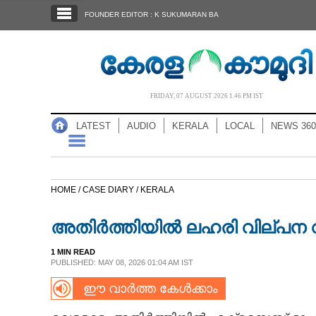
SECTIONS
FOUNDER EDITOR : K SUKUMARAN BA
HOME
LATEST
AUDIO
FRIDAY, 07 AUGUST 2026 1.46 PM IST
NOTIFIED NEWS
LATEST
AUDIO
KERALA
LOCAL
NEWS 360
POLL
KERALA
HOME /
CASE DIARY /
KERALA
LOCAL
അതിർത്തിയിൽ ലഹരി വില്പന 
NEWS 360
1 MIN READ
PUBLISHED: MAY 08, 2026 01:04 AM IST
ഈ വാർത്ത കേൾക്കാം
CASE DIARY