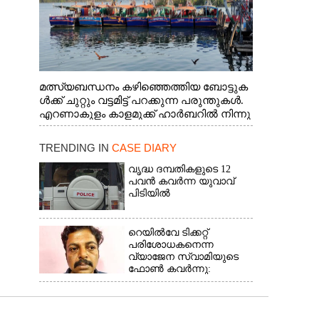
മത്സ്യബന്ധനം കഴിഞ്ഞെത്തിയ ബോട്ടുക
ൾക്ക് ചുറ്റും വട്ടമിട്ട് പറക്കുന്ന പരുന്തുകൾ.
എറണാകുളം കാളമുക്ക് ഹാർബറിൽ നിന്നു
ള്ള കാഴ്ച
TRENDING IN
CASE DIARY
വൃദ്ധ ദമ്പതികളുടെ 12
പവൻ കവർന്ന യുവാവ്
പിടിയിൽ
റെയിൽവേ ടിക്കറ്റ്
പരിശോധകനെന്ന
വ്യാജേന സ്വാമിയുടെ
ഫോൺ കവർന്നു:
കൊച്ചിയിൽ പിടിയിലായത്
18 കേസുകളിൽ
പ്രതിയായ തട്ടിപ്പുവീരൻ