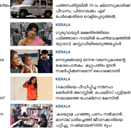
മദ്യം
പത്തനംതിട്ടയിൽ 10-ാം ക്ലാസുകാരിക്ക്
പീഡനം; പിതാവടക്കം ഏഴ്
പേർക്കെതിരെ വെളിപ്പെടുത്തൽ,
മൂന്നുപേർ അറസ്റ്റിൽ
Share this link
KERALA
ഗുരുവായൂർ ക്ഷേത്രത്തിലെ
പടിഞ്ഞാറെ നടയിൽ പെൺവേഷത്തിൽ
യുവാവ്,​ കസ്റ്റഡിയിലെടുത്തപ്പോൾ
തെളിഞ്ഞത് വൻഗൂഢാലോചന
KERALA
ടെ
നെടുമങ്ങാട്ടെ ഒന്നര വയസുകാരന്റെ
Copy Link
കൊലപാതകം: കുറ്റപത്രം ഉടൻ
്മഹത്യ: ഭർത്താവിനും
സമർപ്പിക്കണമെന്ന് ഹൈക്കോടതി
ം കഠിനതടവ്
KERALA
14കാരിയെ പീഡിപ്പിച്ച സ്‌നേഹ
മെർലിൻ അറസ്റ്റിൽ; പൊലീസ് പൂട്ടിയത്
ന്
നാലാമത്തെ പോക്‌സോ കേസിൽ
KERALA
്ന
'കടയുടമ പറഞ്ഞു പണം നൽകാൻ';
മാസ്‌ക് ധരിച്ചെത്തി ജീവനക്കാരിയെ
പറ്റിച്ചു, നഷ്‌ടമായത് 6000 രൂപ