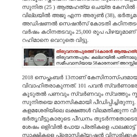
സുനിത (25 ) ആത്മഹത്യ ചെയ്ത കേസിൽ ഭ
CARTOONS
വില്ലയിൽ അജു എന്ന അരുൺ (38), ഭർതൃമ
അഡിഷണൽ സെഷൻസ് കോടതി കഠിനതടവിന് ശിക്
LITERATURE
വർഷം കഠിനതടവും 25,000 രൂപ പിഴയുമാണ് വി
റഹിമാനെ വെറുതെ വിട്ടു.
ZOOM
തിരുവനന്തപുരത്ത് 14കാരൻ ആത്മഹത്യ
തിരുവനന്തപുരം: കല്ലറയിൽ പതിനാലു
സമീപവാസിയായ 58കാരനാണ് അറസ്റ്റിലാ
CONTACT US
2018 സെപ്തംബർ 13നാണ് കേസിനാസ്പദമാ
വിവാഹിതരാകുന്നത്. 101 പവൻ സ്വർണാഭരണ
കൂടുതൽ പണവും സ്വർണവും സ്വത്തും സ്ത്ര
സുനിതയെ മാനസികമായി പീഡിപ്പിച്ചിരുന്ന
കളമശേരിയിലെ ലക്ഷങ്ങൾ വിലമതിക്കുന്ന വീടു
ഭർതൃവീട്ടുകാരുടെ പീഡനം തുടർന്നതോടെ
ശേഷം ഒളിവിൽ പോയ പ്രതികളെ പാലക്കാട്ട് 
സാക്ഷികളെ പ്രൊസിക്യൂഷൻ വിസ്തരിക്കുകയു