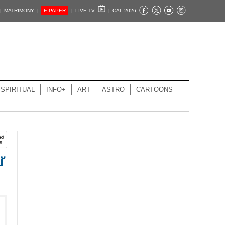
|
MATRIMONY |
E-PAPER
|
LIVE TV
|
CAL 2026
SPIRITUAL
INFO+
ART
ASTRO
CARTOONS
്