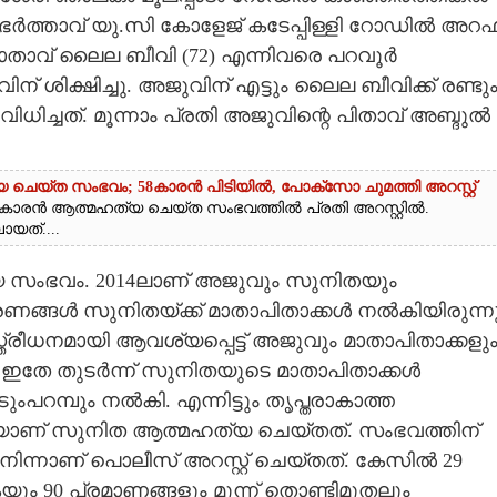
ർത്താവ് യു.സി കോളേജ് കടേപ്പിള്ളി റോഡിൽ അറ
ാതാവ് ലൈല ബീവി (72) എന്നിവരെ പറവൂർ
ഷിച്ചു. അജുവിന് എട്ടും ലൈല ബീവിക്ക് രണ്ടു
ധിച്ചത്. മൂന്നാം പ്രതി അജുവിന്റെ പിതാവ് അബ്ദുൽ
 ചെയ്ത സംഭവം; 58കാരൻ പിടിയിൽ, പോക്‌സോ ചുമത്തി അറസ്റ്റ്
കാരൻ ആത്മഹത്യ ചെയ്ത സംഭവത്തിൽ പ്രതി അറസ്റ്റിൽ.
യത്....
യ സംഭവം. 2014ലാണ് അജുവും സുനിതയും
ങ്ങൾ സുനിതയ്ക്ക് മാതാപിതാക്കൾ നൽകിയിരുന്നു
ീധനമായി ആവശ്യപ്പെട്ട് അജുവും മാതാപിതാക്കളു
ു. ഇതേ തുടർന്ന് സുനിതയുടെ മാതാപിതാക്കൾ
ംപറമ്പും നൽകി. എന്നിട്ടും തൃപ്തരാകാത്ത
യാണ് സുനിത ആത്മഹത്യ ചെയ്തത്. സംഭവത്തിന്‌
നിന്നാണ് പൊലീസ് അറസ്റ്റ് ചെയ്തത്. കേസിൽ 29
ം 90 പ്രമാണങ്ങളും മൂന്ന് തൊണ്ടിമുതലും