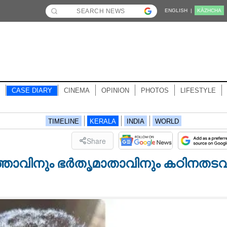
ENGLISH |
KĀZHCHA
CASE DIARY
CINEMA
OPINION
PHOTOS
LIFESTYLE
TIMELINE
KERALA
INDIA
WORLD
Share
താവിനും ഭർതൃമാതാവിനും കഠിനതടവ