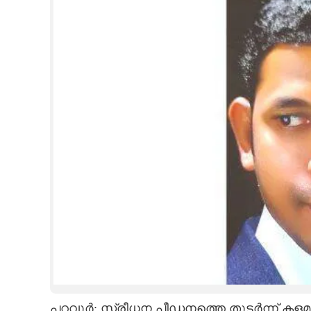
CINEMA
OPINION
PHOTOS
LIFESTYLE
SPIRITUAL
INFO+
ART
ASTRO
പറവൂർ: സ്ത്രീധന പീ‌ഡനത്തെ തുടർന്ന് ക