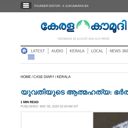
SECTIONS
FOUNDER EDITOR : K SUKUMARAN BA
HOME
LATEST
AUDIO
THURSDAY, 06 AUGUST 2026 10.31 PM IST
NOTIFIED NEWS
LATEST
AUDIO
KERALA
LOCAL
NEWS 360
POLL
KERALA
HOME /
CASE DIARY /
KERALA
LOCAL
യുവതിയുടെ ആത്മഹത്യ: ഭർത്
NEWS 360
1 MIN READ
PUBLISHED: MAY 09, 2026 02:00 AM IST
CASE DIARY