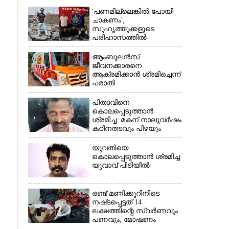
'പണമില്ലെങ്കിൽ പോയി
×
ചാകണം',
സുഹൃത്തുക്കളുടെ
പരിഹാസത്തിൽ
വ്യവസായിയുടെ
ആത്മഹത്യ, മൂന്ന് പേർ
ആംബുലൻസ്
അറസ്റ്റിൽ
ജീവനക്കാരനെ
ആക്രമിക്കാൻ ശ്രമിച്ചെന്ന്
പരാതി
പിതാവിനെ
കൊലപ്പെടുത്താൻ
ശ്രമിച്ച മകന് നാലുവർഷം
കഠിനതടവും പിഴയും
യുവതിയെ
കൊലപ്പെടുത്താൻ ശ്രമിച്ച
യുവാവ് പിടിയിൽ
രണ്ട് മണിക്കൂറിനിടെ
നഷ്‌ടപ്പെട്ടത് 14
ലക്ഷത്തിന്റെ സ്വർണവും
പണവും, മോഷണം
അടച്ചിട്ട വീട്ടിൽ