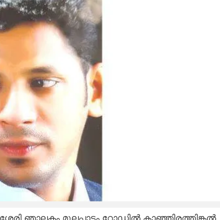
ളമശേരി ഞാലകം മൂലപ്പാടം റോഡിൽ കാഞ്ഞിരത്തിങ്കൽ