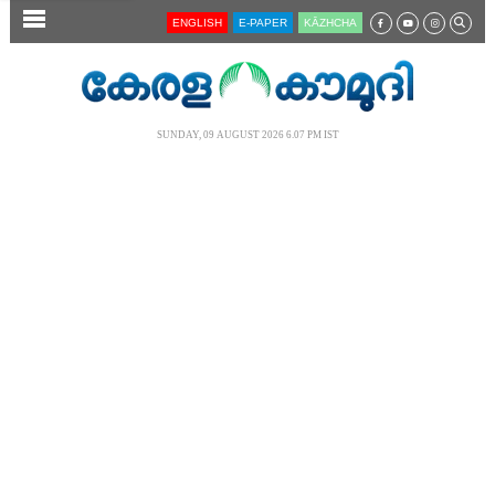
SECTIONS
ENGLISH
E-PAPER
KĀZHCHA
HOME
LATEST
SUNDAY, 09 AUGUST 2026 6.07 PM IST
AUDIO
NOTIFIED NEWS
POLL
KERALA
LOCAL
NEWS 360
CASE DIARY