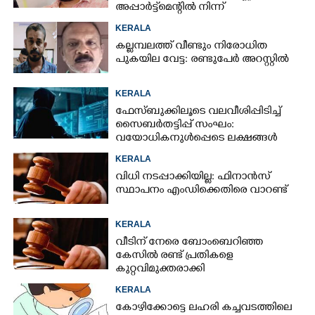
അപ്പാർട്ട്‌മെന്റിൽ നിന്ന്
KERALA
കല്ലമ്പലത്ത് വീണ്ടും നിരോധിത
പുകയില വേട്ട: രണ്ടുപേർ അറസ്റ്റിൽ
KERALA
ഫേസ്ബുക്കിലൂടെ വലവീശിപ്പിടിച്ച്
സൈബർതട്ടിപ്പ് സംഘം:
വയോധികനുൾപ്പെടെ ലക്ഷങ്ങൾ
നഷ്ടമായി
KERALA
വിധി നടപ്പാക്കിയില്ല: ഫിനാൻസ്
സ്ഥാപനം എംഡിക്കെതിരെ വാറണ്ട്
KERALA
വീടിന് നേരെ ബോംബെറിഞ്ഞ
കേസിൽ രണ്ട് പ്രതികളെ
കുറ്റവിമുക്തരാക്കി
KERALA
കോഴിക്കോട്ടെ ലഹരി കച്ചവടത്തിലെ