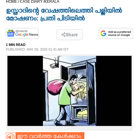
HOME /
CASE DIARY /
KERALA
CINEMA
ഉസ്താദിന്റെ വേഷത്തിലെത്തി പള്ളിയിൽ
മോഷണം: പ്രതി പിടിയിൽ
OPINION
Share
PHOTOS
1 MIN READ
PUBLISHED: MAY 09, 2026 01:41 AM IST
LIFESTYLE
SPIRITUAL
INFO+
ART
ASTRO
ഈ വാർത്ത കേൾക്കാം