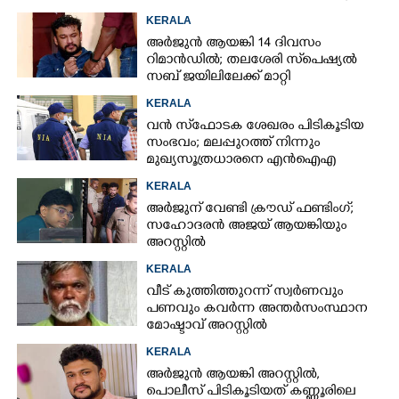
പുറത്ത്
KERALA
അർജുൻ ആയങ്കി 14 ദിവസം
റിമാൻഡിൽ; തലശേരി സ്‌പെഷ്യൽ
സബ് ജയിലിലേക്ക് മാറ്റി
KERALA
വൻ സ്‌ഫോടക ശേഖരം പിടികൂടിയ
സംഭവം; മലപ്പുറത്ത് നിന്നും
മുഖ്യസൂത്രധാരനെ എൻഐഎ
അറസ്റ്റ് ചെയ്‌തു
KERALA
അർജുന് വേണ്ടി ക്രൗഡ് ഫണ്ടിംഗ്;
സഹോദരൻ അജയ് ആയങ്കിയും
അറസ്റ്റിൽ
KERALA
വീട് കുത്തിത്തുറന്ന് സ്വർണവും
പണവും കവർന്ന അന്തർസംസ്ഥാന
മോഷ്ടാവ് അറസ്റ്റിൽ
KERALA
അർജുൻ ആയങ്കി അറസ്റ്റിൽ,
പൊലീസ് പിടികൂടിയത് കണ്ണൂരിലെ