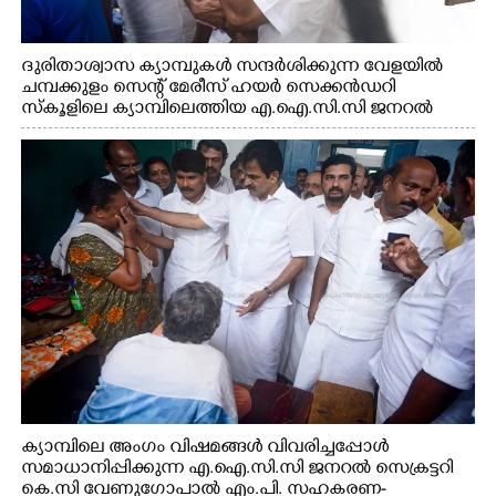
ദുരിതാശ്വാസ ക്യാമ്പുകൾ സന്ദർശിക്കുന്ന വേളയിൽ
ചമ്പക്കുളം സെന്റ് മേരീസ് ഹയർ സെക്കൻഡറി
സ്കൂളിലെ ക്യാമ്പിലെത്തിയ എ.ഐ.സി.സി ജനറൽ
സെക്രട്ടറി കെ.സി വേണുഗോപാൽ എം.പി കുരുന്നിനെ
എടുത്ത് ലാളിച്ചപ്പോൾ. സഹകരണ-എക്സൈസ്
വകുപ്പ് മന്ത്രി എം. ലിജു, കൃഷിവകുപ്പ് മന്ത്രി ടി. സിദ്ദിഖ്,
റെജി ചെറിയാൻ എം. എൽ. എ എന്നിവർ സമീപം
ക്യാമ്പിലെ അംഗം വിഷമങ്ങൾ വിവരിച്ചപ്പോൾ
സമാധാനിപ്പിക്കുന്ന എ.ഐ.സി.സി ജനറൽ സെക്രട്ടറി
കെ.സി വേണുഗോപാൽ എം.പി. സഹകരണ-