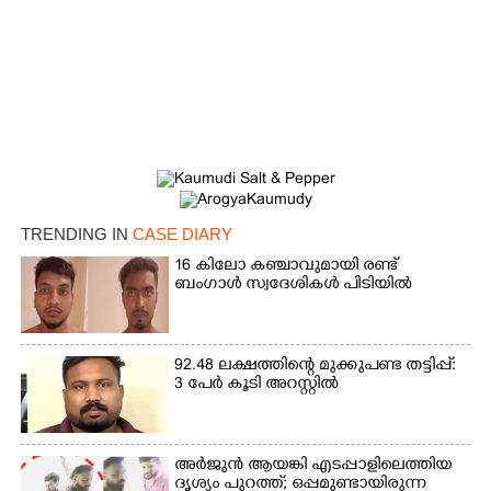
TRENDING IN
CASE DIARY
16 കിലോ കഞ്ചാവുമായി രണ്ട്
×
Share this link
ബംഗാൾ സ്വദേശികൾ പിടിയിൽ
92.48 ലക്ഷത്തിന്റെ മുക്കുപണ്ട തട്ടിപ്പ്:
3 പേർ കൂടി അറസ്റ്റിൽ
Copy Link
അർജുൻ ആയങ്കി എടപ്പാളിലെത്തിയ
ദൃശ്യം പുറത്ത്; ഒപ്പമുണ്ടായിരുന്ന