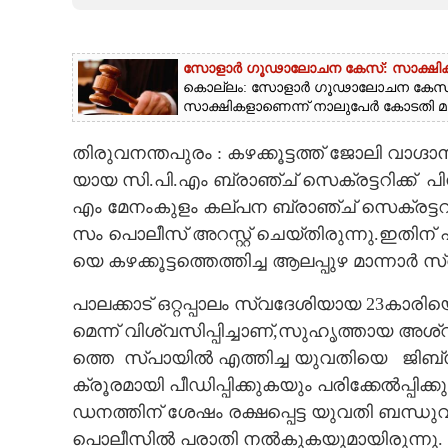
CARTOONS
സോളാർ ഗൂഢാലോചന കേസ്: സാക്ഷിക
കൊല്ലം: സോളാർ ഗൂഢാലോചന കേസിൽ പര
LITERATURE
സാക്ഷികളാണെന്ന് നാലുപേർ കോടതി മുമ
ZOOM
​തിരുവനന്തപുരം :​ ​ക​ഴ​ക്കൂ​ട്ട​ത്ത് ​ജോ​ലി​ ​വാ​ഗ്ദാ​ന
യാ​യ​ ​സി.​പി.​എം​ ​ബ്രാ​ഞ്ച് ​സെ​ക്ര​ട്ട​റി​ക്ക് ​ പി​
എം​ ​മേ​നം​കു​ളം​ ​ക​ല്പ​ന​ ​ബ്രാ​ഞ്ച് ​സെ​ക്ര​ട്ട​റി​ ​ചി
CONTACT US
സം​ ​പൊ​ലീ​സ് ​അ​റ​സ്റ്റ് ​ചെ​യ്തി​രു​ന്നു.​ഇ​തി​ന് 
യെ​ ​ക​ഴ​ക്കൂ​ട്ട​ത്തെ​ത്തി​ച്ച​ ​ആ​ല​പ്പു​ഴ​ ​മാ​ന്നാ​ർ​ ​
പാ​ല​ക്കാ​ട് ​ഒ​റ്റ​പ്പാ​ലം​ ​സ്വ​ദേ​ശി​യാ​യ​ 23​കാ​രി​
മെ​ന്ന് ​വി​ശ്വ​സി​പ്പി​ച്ചാ​ണ്,​സു​ഹൃ​ത്താ​യ​ ​അ​ശ്വ​തി​ 
ത്തെ ​ ​സ്പാ​യി​ൽ​ ​എ​ത്തി​ച്ച​ ​യു​വ​തി​യെ​ ​ ​ ​ജി​ബ്
​ക്രൂ​ര​മാ​യി​ ​പീ​ഡി​പ്പി​ക്കു​ക​യും​ ​പ​രി​ക്കേ​ൽ​പ്പി​
ഡ​ന​ത്തി​ന് ​ശേ​ഷം​ ​ര​ക്ഷ​പ്പെ​ട്ട​ ​യു​വ​തി​ ​ബ​ന്ധു​വീ​
പൊ​ലീ​സി​ൽ​ ​പ​രാ​തി​ ​ന​ൽ​കു​ക​യു​മാ​യി​രു​ന്നു.​ ​സി