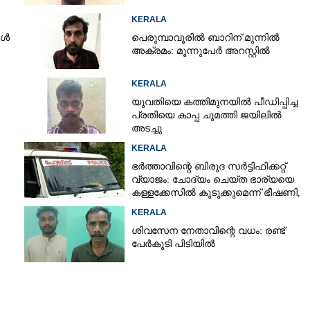
KERALA
ങൾ
പെരുമ്പാവൂരിൽ ബാറിന് മുന്നിൽ
അക്രമം: മൂന്നുപേർ അറസ്റ്റിൽ
KERALA
യുവതിയെ കത്തിമുനയിൽ പീഡിപ്പിച്ച
പ്രതിയെ കാപ്പ ചുമത്തി ജയിലിൽ
അടച്ചു
KERALA
ഭർത്താവിന്റെ ബിരുദ സർട്ടിഫിക്കറ്റ്
വ്യാജം: ചോദ്യം ചെയ്ത ഭാര്യയെ
കള്ളക്കേസിൽ കുടുക്കുമെന്ന് ഭീഷണി,
കേസെടുത്തു
Share this link
KERALA
ശിവസേന നേതാവിന്റെ വധം: രണ്ട്
പേർകൂടി പിടിയിൽ
Copy Link
​സി പി എം​