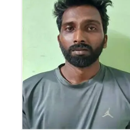
CINEMA
OPINION
PHOTOS
LIFESTYLE
SPIRITUAL
INFO+
ART
ASTRO