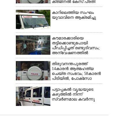
ക്രിമിനൽ കേസ് പ്രതി
ഓടി രക്ഷപ്പെട്ടു
കാറിലെത്തിയ സംഘം
യുവാവിനെ ആക്രമിച്ചു
കൗമാരക്കാരിയെ
തട്ടിക്കൊണ്ടുപോയി
പീഡിപ്പിച്ചത് രണ്ടുദിവസം;
അന്വേഷണത്തിൽ
നിർണായകമായത്
ഓൺലൈൻ ഫുഡ്
തിരുവനന്തപുരത്ത്
ഡെലിവറി
14കാരൻ ആത്മഹത്യ
ചെയ്ത സംഭവം; 58കാരൻ
പിടിയിൽ, പോക്‌സോ
ചുമത്തി അറസ്റ്റ്
പട്ടാപ്പകൽ വൃദ്ധയുടെ
കഴുത്തിൽ നിന്ന്
സ്വർണമാല കവർന്നു