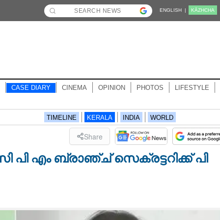
ENGLISH |
KĀZHCHA
CASE DIARY
CINEMA
OPINION
PHOTOS
LIFESTYLE
TIMELINE
KERALA
INDIA
WORLD
Share
 എം​ ​ബ്രാ​ഞ്ച് ​സെ​ക്ര​ട്ട​റി​ക്ക് പി​