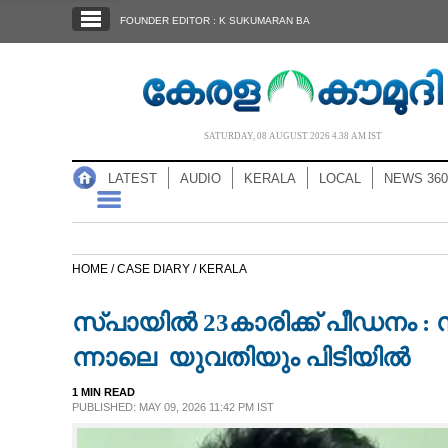
SECTIONS
FOUNDER EDITOR : K SUKUMARAN BA
HOME
LATEST
AUDIO
SATURDAY, 08 AUGUST 2026 4.38 AM IST
NOTIFIED NEWS
LATEST
AUDIO
KERALA
LOCAL
NEWS 360
POLL
KERALA
HOME /
CASE DIARY /
KERALA
LOCAL
സ്പായിൽ 23കാരിക്ക് പീഡനം :​ ​സി പി
NEWS 360
ന്നാ​ലെ​ ​ യു​വ​തി​യും​ ​പി​ടി​യിൽ
1 MIN READ
CASE DIARY
PUBLISHED: MAY 09, 2026 11:42 PM IST