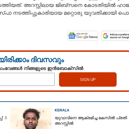
ി​യ​ത്.​ ​അ​റ​സ്റ്റി​ലാ​യ​ ​ജി​ബ്‌​സ​നെ​ ​കോ​ട​തി​യി​ൽ​ ​ഹാ​ജ
​സ്പാ​ ​ന​ട​ത്തി​പ്പു​കാ​രി​യാ​യ​ ​മ​റ്റൊ​രു​ ​യു​വ​തി​ക്കാ​യി​ ​പൊ​
യിരിക്കാം ദിവസവും
 സംഭവങ്ങൾ നിങ്ങളുടെ ഇൻബോക്സിൽ
KERALA
്: 3
യുവാവിനെ ആക്രമിച്ച കേസിൽ പ്രതി
അറസ്റ്റിൽ