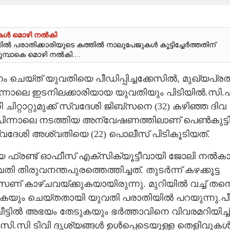
ൾ മൊഴി നൽകി
ാതിക്കാരിയുടെ കത്തിൽ നാലുപേജുകൾ കൂട്ടിച്ചേർ‌ത്തതിന്
്പാകെ മൊഴി നൽകി....
ം​ ​ചെ​യ്ത് ​യു​വ​തി​യെ​ ​പീ​ഡി​പ്പി​ച്ച​ക്കേ​സി​ൽ,​ ​മു​ഖ്യ​പ്ര​ത
ന്നാ​ലെ​ ​ഇ​ട​നി​ല​ക്കാ​രി​യാ​യ​ ​യു​വ​തി​യും​ ​പി​ടി​യി​ൽ.​സി.​പി
​റ്റാ​റ്റു​മു​ക്ക് ​സ്വ​ദേ​ശി​ ​ജി​ബ്‌​സ​നെ​ ​(32​)​ ​ക​ഴി​ഞ്ഞ​ ​ദി​വ​
​പി​ന്നാ​ലെ​ ​ന​ട​ത്തി​യ​ ​അ​ന്വേ​ഷ​ണ​ത്തി​ലാ​ണ് ​പെ​ൺ​കു​ട്ടി
സ്വ​ദേ​ശി​ ​അ​ശ്വ​തി​യെ​ ​(22​)​ ​പൊ​ലീ​സ് ​പി​ടി​കൂ​ടി​യ​ത്.​ ​​​
യെ​ ​ഫ്ര​ണ്ട് ​ഓ​ഫീ​സ് ​എ​ക്‌​സി​ക്യൂ​ട്ടീ​വാ​യി​ ​ജോ​ലി​ ​ന​ൽ​കാ
​തി​രു​വ​ന​ന്ത​പു​ര​ത്തെ​ത്തി​ച്ച​ത്.​ ​തു​ട​ർ​ന്ന് ​ക​ഴ​ക്കൂ​ട്ട​
‌​സ​ണ് ​കാ​ഴ്ച​വ​യ്ക്കു​ക​യാ​യി​രു​ന്നു. മു​റി​യി​ൽ​ ​വ​ച്ച് ​ത​ന്ന
ക്കു​ക​യും​ ​ചെ​യ്ത​താ​യി​ ​യു​വ​തി​ ​പ​രാ​തി​യി​ൽ​ ​പ​റ​യു​ന്നു.​പീ
ട്ടി​ൽ​ ​അ​ഭ​യം​ ​തേ​ടു​ക​യും​ ​ഭ​ർ​ത്താ​വി​നെ​ ​വി​വ​ര​മ​റി​യി​ച്ച് 
.​സി​ ​ടി​വി​ ​ദൃ​ശ്യ​ങ്ങ​ൾ​ ​ഉ​ൾ​പ്പെ​ടെ​യു​ള്ള​ ​തെ​ളി​വു​ക​ൾ​ 