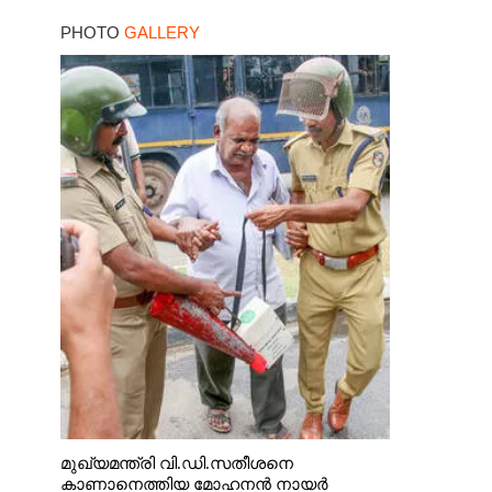
ഇരയാക്കി; മൂന്ന് പേർ
PHOTO
GALLERY
പിടിയിൽ
മുഖ്യമന്ത്രി വി.ഡി.സതീശനെ
കാണാനെത്തിയ മോഹനൻ നായർ