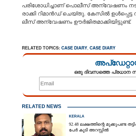
പ​രി​ശോ​ധി​ച്ചാ​ണ് ​പൊ​ലീ​സ് ​അ​ന്വേ​ഷ​ണം​ ​ന​ട​ത്ത
രാ​ക്കി​ ​റി​മാ​ൻ​ഡ് ​ചെ​യ്തു.​ ​കേ​സി​ൽ​ ​ഉ​ൾ​പ്പെ​ട്ട​ 
ലീ​സ് ​അ​ന്വേ​ഷ​ണം​ ​ഊ​ർ​ജി​ത​മാ​ക്കി​യി​ട്ടു​ണ്ട്.
RELATED TOPICS:
CASE DIARY
,
CASE DIARY
അപ്ഡേറ്റാ
ഒരു ദിവസത്തെ പ്രധാന
RELATED NEWS
KERALA
92.48 ലക്ഷത്തിന്റെ മുക്കുപണ്ട തട്ടിപ്പ
പേർ കൂടി അറസ്റ്റിൽ