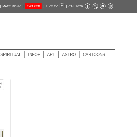
|
MATRIMONY |
E-PAPER
|
LIVE TV
|
CAL 2026
SPIRITUAL
INFO+
ART
ASTRO
CARTOONS