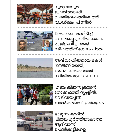
ഗുരുവായൂർ
ക്ഷേത്രത്തിൽ
പെൺവേഷത്തിലെത്തി
വധശ്രമം; പിന്നിൽ
വിദേശത്തുള്ള ഭാര്യക്ക്
ചിത്രങ്ങൾ അയച്ചതിലെ
12കാരനെ കാറിടിച്ച്
പക
കൊലപ്പെടുത്തിയ ശേഷം
രാജ്യംവിട്ടു; രണ്ട്
വർഷത്തിന് ശേഷം പ്രതി
പിടിയിൽ
അവിവാഹിതയായ മകൾ
ഗർഭിണിയായി;
അപമാനഭയത്താൽ
×
നദിയിൽ മുക്കികൊന്ന
പിതാവ് അറസ്റ്റിൽ
എട്ടാം ക്ളാസുകാരൻ
തോക്കുമായി സ്കൂളിൽ,
വെടിവയ്പ്പിൽ
അദ്ധ്യാപകൻ ഉൾപ്പെടെ
രണ്ടുമരണം; 15 പേർക്ക്
പരിക്ക്
ഓടുന്ന കാറിൽ
പ്രായപൂർത്തിയാകാത്ത
ആദിവാസി
പെൺകുട്ടികളെ
കൂട്ടബലാത്സംഗത്തിന്