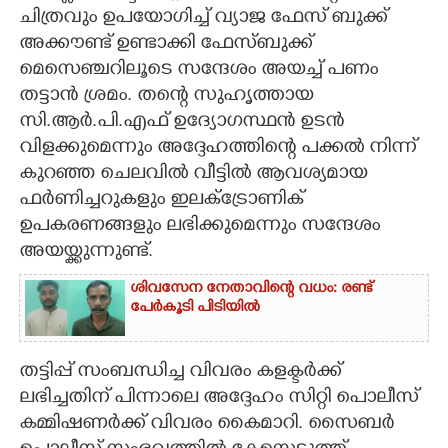
ചിത്രവും ഉപയോഗിച്ച് വ്യാജ ഫേസ് ബുക്ക്
CARTOONS
അക്കൗണ്ട് ഉണ്ടാക്കി ഫേസ്ബുക്ക്
മെസെഞ്ചറിലൂടെ സന്ദേശം അയച്ച് പണം
LITERATURE
തട്ടാൻ ശ്രമം. തന്റെ സുഹൃത്തായ
സി.ആർ.പി.എഫ് ഉദ്യോഗസ്ഥൻ ഉടൻ
വിളക്കുമെന്നും അദ്ദേഹത്തിന്റെ പക്കൽ നിന്ന്
ZOOM
കുറഞ്ഞ ചെലവിൽ വീട്ടിൽ ആവശ്യമായ
ഫർണിച്ചറുകളും ഇലക്ട്രോണിക്
CONTACT US
ഉപകരണങ്ങളും ലഭിക്കുമെന്നും സന്ദേശം
അയയ്ക്കുന്നുണ്ട്.
ശിവസേന നേതാവിന്റെ വധം: രണ്ട്
പേർകൂടി പിടിയിൽ
തട്ടിപ്പ് സംബന്ധിച്ച വിവരം കളക്ടർക്ക്
ലഭിച്ചതിന് പിന്നാലെ അദ്ദേഹം സിറ്റി പൊലീസ്
കമ്മിഷണർക്ക് വിവരം കൈമാറി. സൈബർ