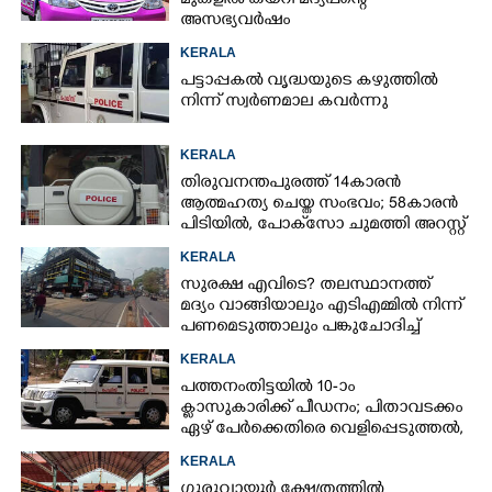
മുകളിൽ കയറി മദ്യപന്റെ
അസഭ്യവ‌ർഷം
KERALA
പട്ടാപ്പകൽ വൃദ്ധയുടെ കഴുത്തിൽ
നിന്ന് സ്വർണമാല കവർന്നു
KERALA
തിരുവനന്തപുരത്ത് 14കാരൻ
ആത്മഹത്യ ചെയ്ത സംഭവം; 58കാരൻ
പിടിയിൽ, പോക്‌സോ ചുമത്തി അറസ്റ്റ്
KERALA
സുരക്ഷ എവിടെ?​ തലസ്ഥാനത്ത്
മദ്യം വാങ്ങിയാലും എടിഎമ്മിൽ നിന്ന്
പണമെടുത്താലും പങ്കുചോദിച്ച്
സാമൂഹ്യവിരുദ്ധർ
KERALA
പത്തനംതിട്ടയിൽ 10-ാം
ക്ലാസുകാരിക്ക് പീഡനം; പിതാവടക്കം
ഏഴ് പേർക്കെതിരെ വെളിപ്പെടുത്തൽ,
മൂന്നുപേർ അറസ്റ്റിൽ
KERALA
ഗുരുവായൂർ ക്ഷേത്രത്തിൽ