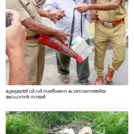
മുഖ്യമന്ത്രി വി.ഡി.സതീശനെ കാണാനെത്തിയ
മോഹനൻ നായർ