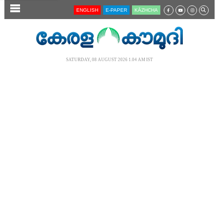
SECTIONS
ENGLISH
E-PAPER
KĀZHCHA
HOME
LATEST
SATURDAY, 08 AUGUST 2026 1.04 AM IST
AUDIO
NOTIFIED NEWS
POLL
KERALA
LOCAL
NEWS 360
CASE DIARY