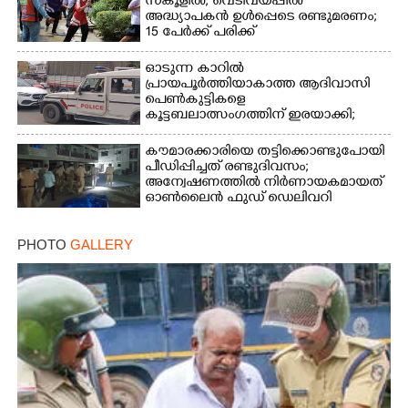
സ്കൂളിൽ, വെടിവയ്പ്പിൽ
അദ്ധ്യാപകൻ ഉൾപ്പെടെ രണ്ടുമരണം;
15 പേർക്ക് പരിക്ക്
ഓടുന്ന കാറിൽ
പ്രായപൂർത്തിയാകാത്ത ആദിവാസി
പെൺകുട്ടികളെ
കൂട്ടബലാത്സംഗത്തിന് ഇരയാക്കി;
മൂന്ന് പേർ പിടിയിൽ
കൗമാരക്കാരിയെ തട്ടിക്കൊണ്ടുപോയി
പീഡിപ്പിച്ചത് രണ്ടുദിവസം;
അന്വേഷണത്തിൽ നിർണായകമായത്
ഓൺലൈൻ ഫുഡ് ഡെലിവറി
PHOTO
GALLERY