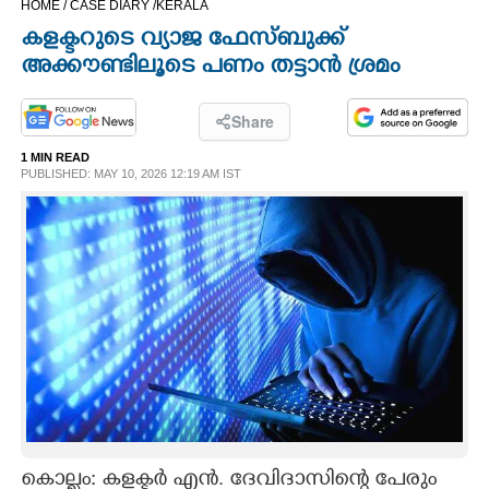
HOME /
CASE DIARY /
KERALA
CINEMA
കളക്ടറുടെ വ്യാജ ഫേസ്ബുക്ക്
അക്കൗണ്ടിലൂടെ പണം തട്ടാൻ ശ്രമം
OPINION
Share
PHOTOS
1 MIN READ
PUBLISHED: MAY 10, 2026 12:19 AM IST
LIFESTYLE
SPIRITUAL
INFO+
ART
ASTRO
കൊല്ലം: കളക്ടർ എൻ. ദേവിദാസിന്റെ പേരും