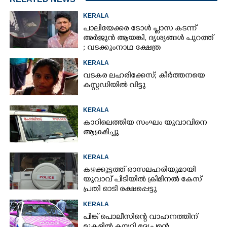
KERALA
പാലിയേക്കര ടോൾ പ്ലാസ കടന്ന്
അർജുൻ ആയങ്കി,​ ദൃശ്യങ്ങൾ പുറത്ത്
; വടക്കുംനാഥ ക്ഷേത്ര
മൈതാനത്തുണ്ടെന്ന് ഫേസ്ബുക്ക്
KERALA
പോസ്റ്റ്
വടകര ലഹരിക്കേസ്; കീർത്തനയെ
കസ്റ്റഡിയിൽ വിട്ടു
KERALA
കാറിലെത്തിയ സംഘം യുവാവിനെ
ആക്രമിച്ചു
KERALA
കഴക്കൂട്ടത്ത് രാസലഹരിയുമായി
യുവാവ് പിടിയിൽ ക്രിമിനൽ കേസ്
പ്രതി ഓടി രക്ഷപ്പെട്ടു
KERALA
പിങ്ക് പൊലീസിന്റെ വാഹനത്തിന്