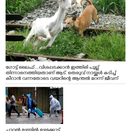
ഗോട്ട് ലൈഫ് ...വിശപ്പടക്കാൻ ഇത്തിരി പുല്ല്
തിന്നാനെത്തിയതാണ് ആട്. തെരുവ് നായ്ക്കൾ കടിച്ച്
കീറാൻ വന്നതോടെ വയറിന്റെ ആന്തൽ മറന്ന് ജീവന്
വേണ്ടിയായി ഓട്ടം. എറണാകുളം വാത്തുരുത്തിയിൽ
നിന്നുള്ള കാഴ്ച
ചാറ്റൽ മഴയിൽ മഴക്കോട്ട്