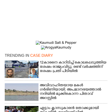
×
Share this link
TRENDING IN
CASE DIARY
12കാരനെ കാറിടിച്ച് കൊലപ്പെടുത്തിയ
ശേഷം രാജ്യംവിട്ടു; രണ്ട് വർഷത്തിന്
ശേഷം പ്രതി പിടിയിൽ
അവിവാഹിതയായ മകൾ
Copy Link
ഗർഭിണിയായി; അപമാനഭയത്താൽ
നദിയിൽ മുക്കികൊന്ന പിതാവ്
അറസ്റ്റിൽ
എട്ടാം ക്ളാസുകാരൻ തോക്കുമായി