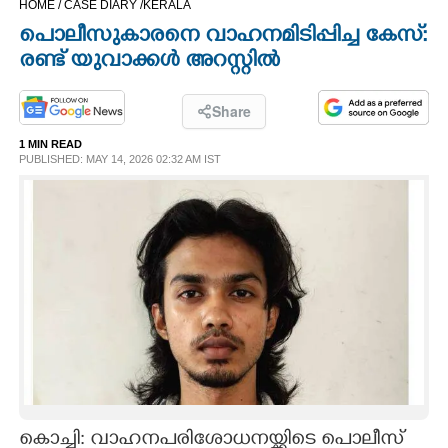
HOME /
CASE DIARY /
KERALA
CINEMA
പൊലീസുകാരനെ വാഹനമിടിപ്പിച്ച കേസ്:
രണ്ട് യുവാക്കൾ അറസ്റ്റിൽ
OPINION
Share
PHOTOS
1 MIN READ
PUBLISHED: MAY 14, 2026 02:32 AM IST
LIFESTYLE
SPIRITUAL
INFO+
ART
ASTRO
കൊച്ചി: വാഹനപരിശോധനയ്ക്കിടെ പൊലീസ്