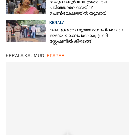
ഗുരുവായൂർ ക്ഷേത്രത്തിലെ
പടിഞ്ഞാറെ നടയിൽ
പെൺവേഷത്തിൽ യുവാവ്,​
കസ്റ്റഡിയിലെടുത്തപ്പോൾ
KERALA
തെളിഞ്ഞത് വൻഗൂഢാലോചന
മലപ്പുറത്തെ നൃത്താദ്ധ്യാപികയുടെ
മരണം കൊലപാതകം; പ്രതി
സ്റ്റേഷനിൽ കീഴടങ്ങി
KERALA KAUMUDI
EPAPER