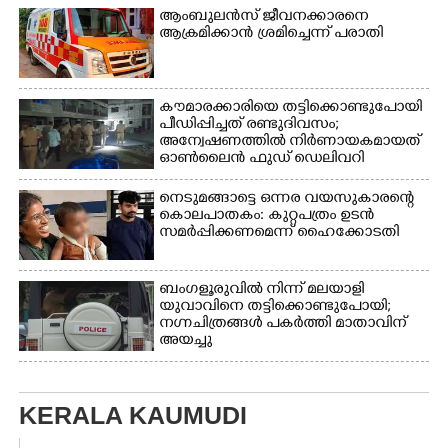
ആംബുലൻസ് ജീവനക്കാരനെ
ആക്രമിക്കാൻ ശ്രമിച്ചെന്ന് പരാതി
കൗമാരക്കാരിയെ തട്ടിക്കൊണ്ടുപോയി
പീഡിപ്പിച്ചത് രണ്ടുദിവസം;
അന്വേഷണത്തിൽ നിർണായകമായത്
ഓൺലൈൻ ഫുഡ് ഡെലിവറി
നെടുമങ്ങാട്ടെ ഒന്നര വയസുകാരന്റെ
കൊലപാതകം: കുറ്റപത്രം ഉടൻ
സമർപ്പിക്കണമെന്ന് ഹൈക്കോടതി
ബംഗളൂരുവിൽ നിന്ന് മലയാളി
യുവാവിനെ തട്ടിക്കൊണ്ടുപോയി;
നഗ്നചിത്രങ്ങൾ പകർത്തി മാതാവിന്
അയച്ചു
KERALA KAUMUDI