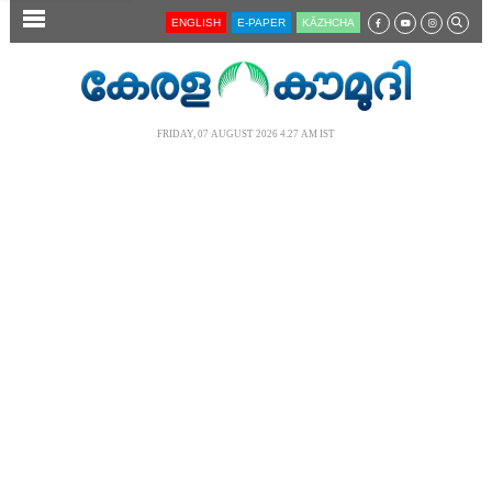
SECTIONS
ENGLISH
E-PAPER
KĀZHCHA
HOME
LATEST
FRIDAY, 07 AUGUST 2026 4.27 AM IST
AUDIO
NOTIFIED NEWS
POLL
KERALA
LOCAL
NEWS 360
CASE DIARY