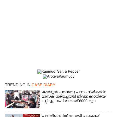
×
Share this link
TRENDING IN
CASE DIARY
'കടയുടമ പറഞ്ഞു പണം നൽകാൻ';
മാസ്‌ക് ധരിച്ചെത്തി ജീവനക്കാരിയെ
പറ്റിച്ചു, നഷ്‌ടമായത് 6000 രൂപ
Copy Link
'പണമില്ലെങ്കിൽ പോയി ചാകണം',