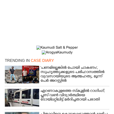
×
Share this link
TRENDING IN
CASE DIARY
Copy Link
'പണമില്ലെങ്കിൽ പോയി ചാകണം',
സുഹൃത്തുക്കളുടെ പരിഹാസത്തിൽ
വ്യവസായിയുടെ ആത്മഹത്യ, മൂന്ന്
പേർ അറസ്റ്റിൽ
എറണാകുളത്തെ സ്‌കൂളിൽ റാഗിംഗ്;
പ്ലസ് വൺ വിദ്യാർത്ഥിയെ
ടോയ്‌ലറ്റിലിട്ട് മർദിച്ചതായി പരാതി