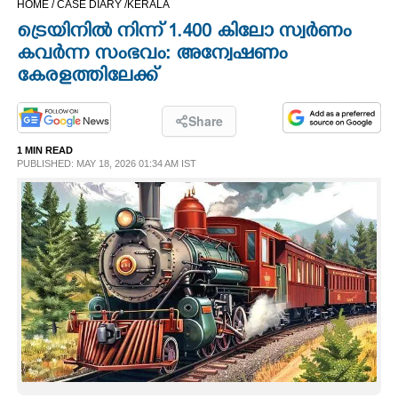
HOME /
CASE DIARY /
KERALA
CINEMA
ട്രെയിനിൽ നിന്ന് 1.400 കിലോ സ്വർണം
കവർന്ന സംഭവം: അന്വേഷണം
OPINION
കേരളത്തിലേക്ക്
PHOTOS
Share
1 MIN READ
PUBLISHED: MAY 18, 2026 01:34 AM IST
LIFESTYLE
SPIRITUAL
INFO+
ART
ASTRO