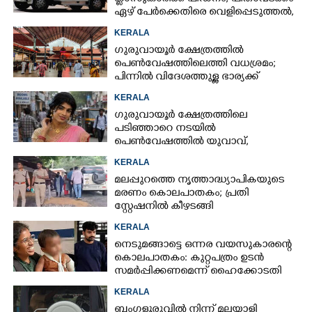
ഏഴ് പേർക്കെതിരെ വെളിപ്പെടുത്തൽ,
മൂന്നുപേർ അറസ്റ്റിൽ
KERALA
ഗുരുവായൂർ ക്ഷേത്രത്തിൽ
പെൺവേഷത്തിലെത്തി വധശ്രമം;
പിന്നിൽ വിദേശത്തുള്ള ഭാര്യക്ക്
ചിത്രങ്ങൾ അയച്ചതിലെ പക
KERALA
ഗുരുവായൂർ ക്ഷേത്രത്തിലെ
പടിഞ്ഞാറെ നടയിൽ
പെൺവേഷത്തിൽ യുവാവ്,​
കസ്റ്റഡിയിലെടുത്തപ്പോൾ
KERALA
തെളിഞ്ഞത് വൻഗൂഢാലോചന
മലപ്പുറത്തെ നൃത്താദ്ധ്യാപികയുടെ
മരണം കൊലപാതകം; പ്രതി
സ്റ്റേഷനിൽ കീഴടങ്ങി
KERALA
നെടുമങ്ങാട്ടെ ഒന്നര വയസുകാരന്റെ
കൊലപാതകം: കുറ്റപത്രം ഉടൻ
സമർപ്പിക്കണമെന്ന് ഹൈക്കോടതി
KERALA
ബംഗളൂരുവിൽ നിന്ന് മലയാളി