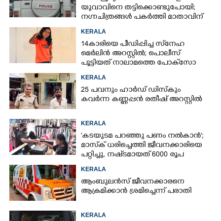
യുവാവിനെ തട്ടിക്കൊണ്ടുപോയി;
നഗ്നചിത്രങ്ങൾ പകർത്തി മാതാവിന്
അയച്ചു
KERALA
14കാരിയെ പീഡിപ്പിച്ച സ്‌നേഹ
മെർലിൻ അറസ്റ്റിൽ; പൊലീസ്
പൂട്ടിയത് നാലാമത്തെ പോക്‌സോ
കേസിൽ
KERALA
25 പവനും ഹാർഡ് ഡിസ്കും
കവർന്ന കണ്ണപ്പൻ രതീഷ് അറസ്റ്റിൽ
KERALA
'കടയുടമ പറഞ്ഞു പണം നൽകാൻ';
മാസ്‌ക് ധരിച്ചെത്തി ജീവനക്കാരിയെ
പറ്റിച്ചു, നഷ്‌ടമായത് 6000 രൂപ
KERALA
ആംബുലൻസ് ജീവനക്കാരനെ
ആക്രമിക്കാൻ ശ്രമിച്ചെന്ന് പരാതി
KERALA