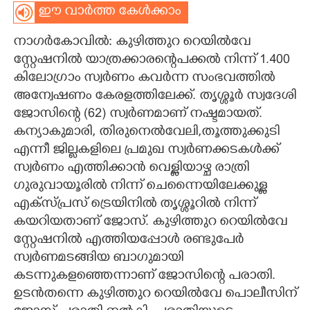
ഈ വാർത്ത കേൾക്കാം
CARTOONS
നാഗർകോവിൽ: കുഴിത്തുറ റെയിൽവേ
സ്റ്റേഷനിൽ യാത്രക്കാരന്റെപക്കൽ നിന്ന് 1.400
LITERATURE
കിലോഗ്രാം സ്വർണം കവർന്ന സംഭവത്തിൽ
അന്വേഷണം കേരളത്തിലേക്ക്. തൃശ്ശൂർ സ്വദേശി
ZOOM
ജോസിന്റെ (62) സ്വർണമാണ് നഷ്ടമായത്.
കന്യാകുമാരി, തിരുനെൽവേലി,തൂത്തുക്കുടി
CONTACT US
എന്നീ ജില്ലകളിലെ പ്രമുഖ സ്വർണക്കടകൾക്ക്
സ്വർണം എത്തിക്കാൻ വെള്ളിയാഴ്ച രാത്രി
ഗുരുവായൂരിൽ നിന്ന് ചെന്നൈയിലേക്കുള്ള
എക്സ്പ്രസ് ട്രെയിനിൽ തൃശ്ശൂറിൽ നിന്ന്
കയറിയതാണ് ജോസ്. കുഴിത്തുറ റെയിൽവേ
സ്റ്റേഷനിൽ എത്തിയപ്പോൾ രണ്ടുപേർ
സ്വർണമടങ്ങിയ ബാഗുമായി
കടന്നുകളഞ്ഞെന്നാണ് ജോസിന്റെ പരാതി.
ഉടൻതന്നെ കുഴിത്തുറ റെയിൽവേ പൊലീസിന്