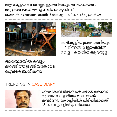
ആറന്മുളയിൽ വെള്ളം ഇറങ്ങിത്തുടങ്ങിയതോടെ
ഐക്കര ജംഗ്ഷനു സമീപത്തുനിന്ന്
രക്ഷാപ്രവർത്തനത്തിന് കൊല്ലത്ത് നിന്ന് എത്തിയ
ബോട്ടുകൾ തിരികെക്കൊണ്ടുപോകുന്നു.
കലിതുള്ളിയും,അടങ്ങിയും-
---1.മിന്നൽ പ്രളയത്തിൽ
വെള്ളം കയറിയ ആറന്മുള
പെട്രോൾ പമ്പിന്
ആറന്മുളയിൽ വെള്ളം
സമീപത്തെ റോ‌ഡ് രണ്ടാം
ഇറങ്ങിത്തുടങ്ങിയതോടെ
തീയതിയിലെ
ഐക്കര ജംഗ്ഷനു
കാഴ്ച.2.വെള്ളം
സമീപം ആറന്മുള
ഇറങ്ങിപ്പോൾ
കിടങ്ങന്നൂർ റോഡിന്
ഇന്നലെത്തെ
TRENDING IN
CASE DIARY
സമീപം പ്രവർത്തിക്കു
കാഴ്ച.രക്ഷാപ്രവർത്തന
ആറന്മുള തട്ടുകട കഴുകി
റെയിൽവേ ടിക്കറ്റ് പരിശോധകനെന്ന
ത്തിന് ഓച്ചിറ അഴിക്കലിൽ
വൃത്തിയാക്കുന്നു.
വ്യാജേന സ്വാമിയുടെ ഫോൺ
നിന്ന്എത്തിച്ച ബോട്ടും.
കവർന്നു: കൊച്ചിയിൽ പിടിയിലായത്
18 കേസുകളിൽ പ്രതിയായ
തട്ടിപ്പുവീരൻ