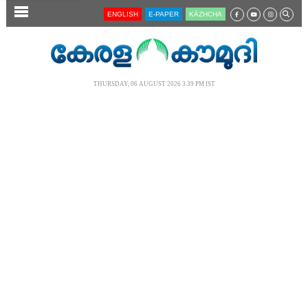
SECTIONS
ENGLISH
E-PAPER
KĀZHCHA
HOME
LATEST
THURSDAY, 06 AUGUST 2026 3.39 PM IST
AUDIO
NOTIFIED NEWS
POLL
KERALA
LOCAL
NEWS 360
CASE DIARY