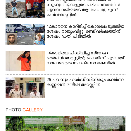
'പണമില്ലെങ്കിൽ പോയി ചാകണം',
സുഹൃത്തുക്കളുടെ പരിഹാസത്തിൽ
വ്യവസായിയുടെ ആത്മഹത്യ, മൂന്ന്
പേർ അറസ്റ്റിൽ
12കാരനെ കാറിടിച്ച് കൊലപ്പെടുത്തിയ
ശേഷം രാജ്യംവിട്ടു; രണ്ട് വർഷത്തിന്
ശേഷം പ്രതി പിടിയിൽ
14കാരിയെ പീഡിപ്പിച്ച സ്‌നേഹ
മെർലിൻ അറസ്റ്റിൽ; പൊലീസ് പൂട്ടിയത്
നാലാമത്തെ പോക്‌സോ കേസിൽ
25 പവനും ഹാർഡ് ഡിസ്കും കവർന്ന
കണ്ണപ്പൻ രതീഷ് അറസ്റ്റിൽ
PHOTO
GALLERY