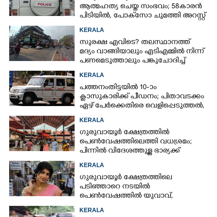
ആത്മഹത്യ ചെയ്ത സംഭവം; 58കാരൻ
പിടിയിൽ, പോക്‌സോ ചുമത്തി അറസ്റ്റ്
KERALA
സുരക്ഷ എവിടെ?​ തലസ്ഥാനത്ത്
മദ്യം വാങ്ങിയാലും എടിഎമ്മിൽ നിന്ന്
പണമെടുത്താലും പങ്കുചോദിച്ച്
സാമൂഹ്യവിരുദ്ധർ
KERALA
പത്തനംതിട്ടയിൽ 10-ാം
ക്ലാസുകാരിക്ക് പീഡനം; പിതാവടക്കം
ഏഴ് പേർക്കെതിരെ വെളിപ്പെടുത്തൽ,
മൂന്നുപേർ അറസ്റ്റിൽ
KERALA
ഗുരുവായൂർ ക്ഷേത്രത്തിൽ
പെൺവേഷത്തിലെത്തി വധശ്രമം;
പിന്നിൽ വിദേശത്തുള്ള ഭാര്യക്ക്
ചിത്രങ്ങൾ അയച്ചതിലെ പക
KERALA
ഗുരുവായൂർ ക്ഷേത്രത്തിലെ
പടിഞ്ഞാറെ നടയിൽ
പെൺവേഷത്തിൽ യുവാവ്,​
കസ്റ്റഡിയിലെടുത്തപ്പോൾ
KERALA
തെളിഞ്ഞത് വൻഗൂഢാലോചന