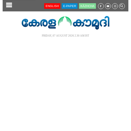
SECTIONS
ENGLISH
E-PAPER
KĀZHCHA
HOME
LATEST
FRIDAY, 07 AUGUST 2026 2.30 AM IST
AUDIO
NOTIFIED NEWS
POLL
KERALA
LOCAL
NEWS 360
CASE DIARY