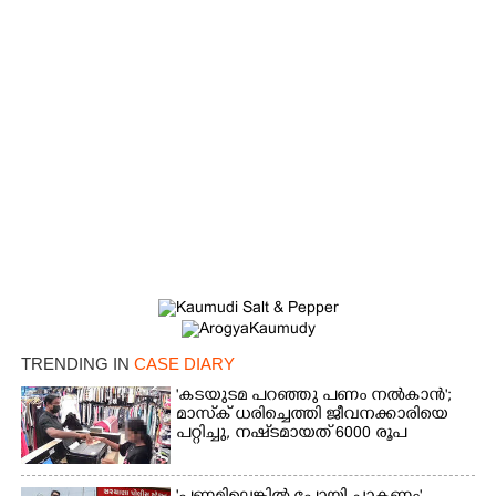
×
Share this link
Copy Link
TRENDING IN
CASE DIARY
'കടയുടമ പറഞ്ഞു പണം നൽകാൻ';
മാസ്‌ക് ധരിച്ചെത്തി ജീവനക്കാരിയെ
പറ്റിച്ചു, നഷ്‌ടമായത് 6000 രൂപ