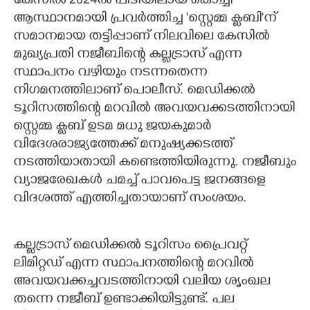
കേസിൽ 2024ൽ പിടിയിലായ കൊച്ചി
ആസ്ഥാനമായി പ്രവർത്തിച്ച 'സ്റ്റെമ്മ ക്ലബി'ന്
സമാനമായ തട്ടിപ്പാണ് നിലവിലെ കേസിൽ
മുഖ്യപ്രതി നജീബിന്റെ കല്ലട്രാസ് എന്ന
സ്ഥാപനം വഴിയും നടന്നതെന്ന
നിഗമനത്തിലാണ് പൊലീസ്. മെഡിക്കൽ
ടൂറിസത്തിന്റെ മറവിൽ അവയവക്കടത്തിനായി
സ്റ്റെമ്മ ക്ലബ് ഉടമ മധു ജയകുമാർ
വിദേശരാജ്യത്തേക്ക് മനുഷ്യക്കടത്ത്
നടത്തിയാതായി കണ്ടെത്തിയിരുന്നു. നജീബും
വ്യാജരേഖകൾ ചമച്ച് പാവപെട്ട ജനങ്ങളെ
വിദശത്ത് എത്തിച്ചതായാണ് സംശയം.
കല്ലട്രാസ് മെഡിക്കൽ ടൂറിസം പ്രൈവറ്റ്
ലിമിറ്റഡ് എന്ന സ്ഥാപനത്തിന്റെ മറവിൽ
അവയവക്കച്ചവടത്തിനായി വലിയ ശൃംഖല
തന്നെ നജീബ് ഉണ്ടാക്കിയിട്ടുണ്ട്. പല