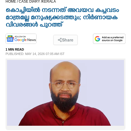
HOME /
CASE DIARY /
KERALA
CINEMA
കൊച്ചിയിൽ നടന്നത് അവയവ കച്ചവടം
മാത്രമല്ല മനുഷ്യക്കടത്തും; നിർണായക
OPINION
വിവരങ്ങൾ പുറത്ത്
PHOTOS
Share
1 MIN READ
PUBLISHED: MAY 14, 2026 07:05 AM IST
LIFESTYLE
SPIRITUAL
INFO+
ART
ASTRO