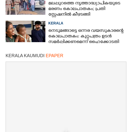
മലപ്പുറത്തെ നൃത്താദ്ധ്യാപികയുടെ
മരണം കൊലപാതകം; പ്രതി
സ്റ്റേഷനിൽ കീഴടങ്ങി
KERALA
നെടുമങ്ങാട്ടെ ഒന്നര വയസുകാരന്റെ
കൊലപാതകം: കുറ്റപത്രം ഉടൻ
സമർപ്പിക്കണമെന്ന് ഹൈക്കോടതി
KERALA KAUMUDI
EPAPER