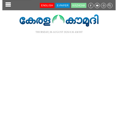
SECTIONS
ENGLISH
E-PAPER
KĀZHCHA
HOME
LATEST
THURSDAY, 06 AUGUST 2026 8.36 AM IST
AUDIO
NOTIFIED NEWS
POLL
KERALA
LOCAL
NEWS 360
CASE DIARY