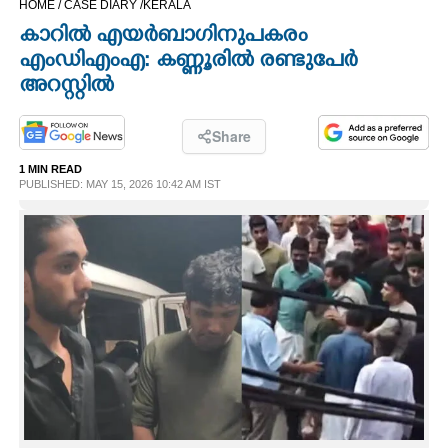
HOME /
CASE DIARY /
KERALA
CINEMA
കാറിൽ എയർബാഗിനുപകരം
എംഡിഎംഎ: കണ്ണൂരിൽ രണ്ടുപേർ
OPINION
അറസ്റ്റിൽ
PHOTOS
Share
1 MIN READ
PUBLISHED: MAY 15, 2026 10:42 AM IST
LIFESTYLE
SPIRITUAL
INFO+
ART
ASTRO