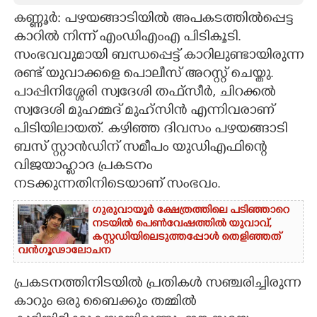
കണ്ണൂർ: പഴയങ്ങാടിയിൽ അപകടത്തിൽപ്പെട്ട
CARTOONS
കാറിൽ നിന്ന് എംഡിഎംഎ പിടികൂടി.
സംഭവവുമായി ബന്ധപ്പെട്ട് കാറിലുണ്ടായിരുന്ന
LITERATURE
രണ്ട് യുവാക്കളെ പൊലീസ് അറസ്റ്റ് ചെയ്തു.
പാപ്പിനിശ്ശേരി സ്വദേശി തഫ്സീർ, ചിറക്കൽ
ZOOM
സ്വദേശി മുഹമ്മദ് മുഹ്സിൻ എന്നിവരാണ്
പിടിയിലായത്. കഴിഞ്ഞ ദിവസം പഴയങ്ങാടി
ബസ് സ്റ്റാൻഡിന് സമീപം യുഡിഎഫിന്റെ
CONTACT US
വിജയാഹ്ലാദ പ്രകടനം
നടക്കുന്നതിനിടെയാണ് സംഭവം.
ഗുരുവായൂർ ക്ഷേത്രത്തിലെ പടിഞ്ഞാറെ
നടയിൽ പെൺവേഷത്തിൽ യുവാവ്,​
കസ്റ്റഡിയിലെടുത്തപ്പോൾ തെളിഞ്ഞത്
വൻഗൂഢാലോചന
പ്രകടനത്തിനിടയിൽ പ്രതികൾ സഞ്ചരിച്ചിരുന്ന
കാറും ഒരു ബൈക്കും തമ്മിൽ