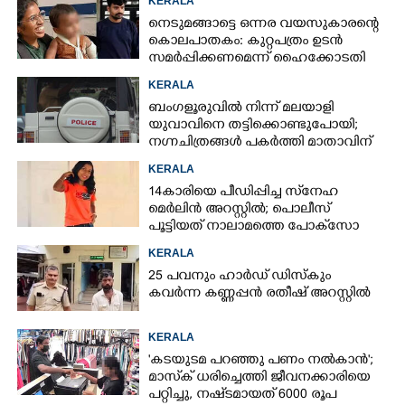
KERALA
നെടുമങ്ങാട്ടെ ഒന്നര വയസുകാരന്റെ
കൊലപാതകം: കുറ്റപത്രം ഉടൻ
സമർപ്പിക്കണമെന്ന് ഹൈക്കോടതി
KERALA
ബംഗളൂരുവിൽ നിന്ന് മലയാളി
യുവാവിനെ തട്ടിക്കൊണ്ടുപോയി;
നഗ്നചിത്രങ്ങൾ പകർത്തി മാതാവിന്
അയച്ചു
KERALA
14കാരിയെ പീഡിപ്പിച്ച സ്‌നേഹ
മെർലിൻ അറസ്റ്റിൽ; പൊലീസ്
പൂട്ടിയത് നാലാമത്തെ പോക്‌സോ
കേസിൽ
KERALA
25 പവനും ഹാർഡ് ഡിസ്കും
കവർന്ന കണ്ണപ്പൻ രതീഷ് അറസ്റ്റിൽ
KERALA
'കടയുടമ പറഞ്ഞു പണം നൽകാൻ';
മാസ്‌ക് ധരിച്ചെത്തി ജീവനക്കാരിയെ
പറ്റിച്ചു, നഷ്‌ടമായത് 6000 രൂപ