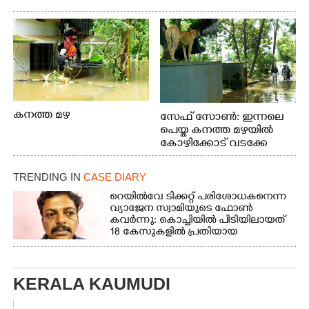
കനത്ത മഴ
സേഫ് സോൺ: ഇന്നലെ
പെയ്ത കനത്ത മഴയിൽ
കോഴിക്കോട് വടക്കേ
വയലിൽ വെള്ളം
കയറിയതിനെ തുടർന്ന്
TRENDING IN
CASE DIARY
വീട്ടുസാധനങ്ങളുമായി
വെള്ളത്തിലൂടെ
റെയിൽവേ ടിക്കറ്റ് പരിശോധകനെന്ന
വ്യാജേന സ്വാമിയുടെ ഫോൺ
നടന്നുവരുന്നവരെ
കവർന്നു: കൊച്ചിയിൽ പിടിയിലായത്
മതിലിനു മുകളിൽ നോക്കി
18 കേസുകളിൽ പ്രതിയായ
നിൽക്കുന്ന
തട്ടിപ്പുവീരൻ
നായ. ഫോട്ടോ: കെ.വിശ്വജി
ത്ത്
KERALA KAUMUDI