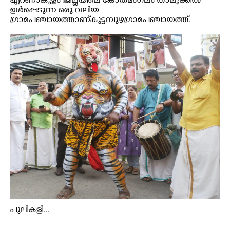
എറണാകുളം ജില്ലയിലെ കോതമംഗലം താലൂക്കിൽ
ഉൾപ്പെടുന്ന ഒരു വലിയ
ഗ്രാമപഞ്ചായത്താണ് കുട്ടമ്പുഴ ഗ്രാമ പഞ്ചായത്ത്.
ആദിവാസി ഊരുകളായ വെള്ളാരംകുത്ത്, കത്തിപ്പാറ,
ഉറിയംപെട്ടി, തേക്കല്ല്, വെട്ടിക്കല്ല്, മഞ്ചപ്പാറ എന്നീ ആറു
സ്ഥലങ്ങളിലേക്കുള്ള പ്രധാന സഞ്ചാര മാർഗമാണ് ഈ
കാണുന്ന കടത്ത് വള്ളം
പുലികളി...