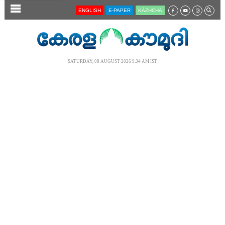
SECTIONS
ENGLISH
E-PAPER
KĀZHCHA
HOME
LATEST
SATURDAY, 08 AUGUST 2026 9.34 AM IST
AUDIO
NOTIFIED NEWS
POLL
KERALA
LOCAL
NEWS 360
CASE DIARY