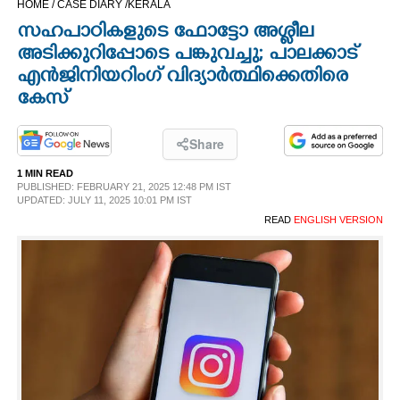
HOME /
CASE DIARY /
KERALA
CINEMA
സഹപാഠികളുടെ ഫോട്ടോ അശ്ലീല
അടിക്കുറിപ്പോടെ പങ്കുവച്ചു; പാലക്കാട്
OPINION
എൻജിനിയറിംഗ് വിദ്യാർത്ഥിക്കെതിരെ
കേസ്
PHOTOS
Share
LIFESTYLE
1 MIN READ
PUBLISHED: FEBRUARY 21, 2025 12:48 PM IST
UPDATED: JULY 11, 2025 10:01 PM IST
READ
ENGLISH VERSION
SPIRITUAL
INFO+
ART
ASTRO