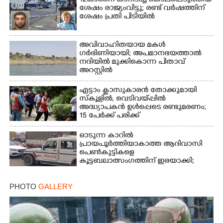
12കാരനെ കാറിടിച്ച് കൊലപ്പെടുത്തിയ
ശേഷം രാജ്യംവിട്ടു; രണ്ട് വർഷത്തിന്
ശേഷം പ്രതി പിടിയിൽ
അവിവാഹിതയായ മകൾ
ഗർഭിണിയായി; അപമാനഭയത്താൽ
നദിയിൽ മുക്കികൊന്ന പിതാവ്
അറസ്റ്റിൽ
എട്ടാം ക്ളാസുകാരൻ തോക്കുമായി
സ്കൂളിൽ, വെടിവയ്പ്പിൽ
അദ്ധ്യാപകൻ ഉൾപ്പെടെ രണ്ടുമരണം;
15 പേർക്ക് പരിക്ക്
ഓടുന്ന കാറിൽ
പ്രായപൂർത്തിയാകാത്ത ആദിവാസി
പെൺകുട്ടികളെ
കൂട്ടബലാത്സംഗത്തിന് ഇരയാക്കി;
മൂന്ന് പേർ പിടിയിൽ
PHOTO
GALLERY