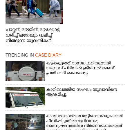
ചാറ്റൽ മഴയിൽ മഴക്കോട്ട്
ധരിച്ച് ലഗേജും വലിച്ച്
നീങ്ങുന്ന യുവതികൾ.
എറണാകുളം മേനകയിൽ
നിന്നുള്ള കാഴ്ച
TRENDING IN
CASE DIARY
കഴക്കൂട്ടത്ത് രാസലഹരിയുമായി
യുവാവ് പിടിയിൽ ക്രിമിനൽ കേസ്
പ്രതി ഓടി രക്ഷപ്പെട്ടു
കാറിലെത്തിയ സംഘം യുവാവിനെ
ആക്രമിച്ചു
കൗമാരക്കാരിയെ തട്ടിക്കൊണ്ടുപോയി
പീഡിപ്പിച്ചത് രണ്ടുദിവസം;
അന്വേഷണത്തിൽ നിർണായകമായത്