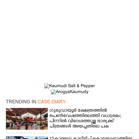
×
Share this link
TRENDING IN
CASE DIARY
Copy Link
ഗുരുവായൂർ ക്ഷേത്രത്തിൽ
പെൺവേഷത്തിലെത്തി വധശ്രമം;
പിന്നിൽ വിദേശത്തുള്ള ഭാര്യക്ക്
ചിത്രങ്ങൾ അയച്ചതിലെ പക