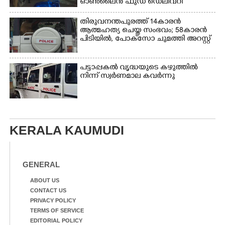
ഓൺലൈൻ ഫുഡ് ഡെലിവറി
തിരുവനന്തപുരത്ത് 14കാരൻ
ആത്മഹത്യ ചെയ്ത സംഭവം; 58കാരൻ
പിടിയിൽ, പോക്‌സോ ചുമത്തി അറസ്റ്റ്
പട്ടാപ്പകൽ വൃദ്ധയുടെ കഴുത്തിൽ
നിന്ന് സ്വർണമാല കവർന്നു
KERALA KAUMUDI
GENERAL
ABOUT US
CONTACT US
PRIVACY POLICY
TERMS OF SERVICE
EDITORIAL POLICY