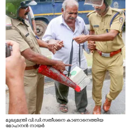
മുഖ്യമന്ത്രി വി.ഡി.സതീശനെ കാണാനെത്തിയ
മോഹനൻ നായർ