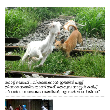
ഗോട്ട് ലൈഫ് ...വിശപ്പടക്കാൻ ഇത്തിരി പുല്ല്
തിന്നാനെത്തിയതാണ് ആട്. തെരുവ് നായ്ക്കൾ കടിച്ച്
കീറാൻ വന്നതോടെ വയറിന്റെ ആന്തൽ മറന്ന് ജീവന്
വേണ്ടിയായി ഓട്ടം. എറണാകുളം വാത്തുരുത്തിയിൽ
നിന്നുള്ള കാഴ്ച