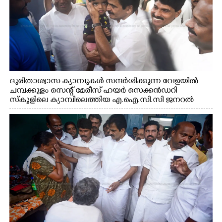
ദുരിതാശ്വാസ ക്യാമ്പുകൾ സന്ദർശിക്കുന്ന വേളയിൽ
ചമ്പക്കുളം സെന്റ് മേരീസ് ഹയർ സെക്കൻഡറി
സ്കൂളിലെ ക്യാമ്പിലെത്തിയ എ.ഐ.സി.സി ജനറൽ
സെക്രട്ടറി കെ.സി വേണുഗോപാൽ എം.പി കുരുന്നിനെ
എടുത്ത് ലാളിച്ചപ്പോൾ. സഹകരണ-എക്സൈസ്
വകുപ്പ് മന്ത്രി എം. ലിജു, കൃഷിവകുപ്പ് മന്ത്രി ടി. സിദ്ദിഖ്,
റെജി ചെറിയാൻ എം. എൽ. എ എന്നിവർ സമീപം