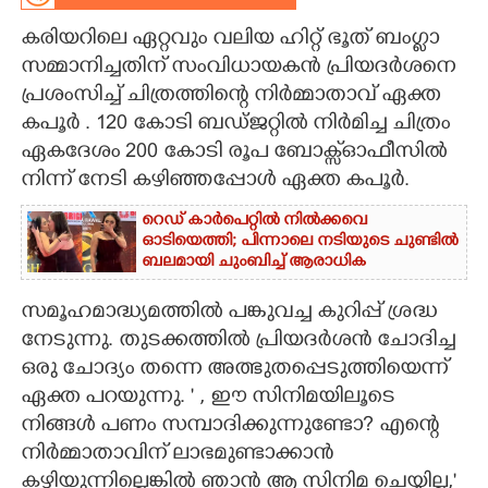
കരിയറിലെ ഏറ്റവും വലിയ ഹിറ്റ് ഭൂത് ബംഗ്ളാ
CARTOONS
സമ്മാനിച്ചതിന് സംവിധായകൻ പ്രിയദർശനെ
പ്രശംസിച്ച് ചിത്രത്തിന്റെ നിർമ്മാതാവ് ഏക്ത
LITERATURE
കപൂർ . 120 കോടി ബഡ്ജറ്റിൽ നിർമിച്ച ചിത്രം
ഏകദേശം 200 കോടി രൂപ ബോക്സ്ഓഫീസിൽ
ZOOM
നിന്ന് നേടി കഴിഞ്ഞപ്പോൾ ഏക്ത കപൂർ.
റെഡ് കാർപെറ്റിൽ നിൽക്കവെ
CONTACT US
ഓടിയെത്തി; പിന്നാലെ നടിയുടെ ചുണ്ടിൽ
ബലമായി ചുംബിച്ച് ആരാധിക
സമൂഹമാദ്ധ്യമത്തിൽ പങ്കുവച്ച കുറിപ്പ് ശ്രദ്ധ
നേടുന്നു. തുടക്കത്തിൽ പ്രിയദർശൻ ചോദിച്ച
ഒരു ചോദ്യം തന്നെ അത്ഭുതപ്പെടുത്തിയെന്ന്
ഏക്ത പറയുന്നു. " , ഈ സിനിമയിലൂടെ
നിങ്ങൾ പണം സമ്പാദിക്കുന്നുണ്ടോ? എന്റെ
നിർമ്മാതാവിന് ലാഭമുണ്ടാക്കാൻ
കഴിയുന്നില്ലെങ്കിൽ ഞാൻ ആ സിനിമ ചെയ്യില്ല,"