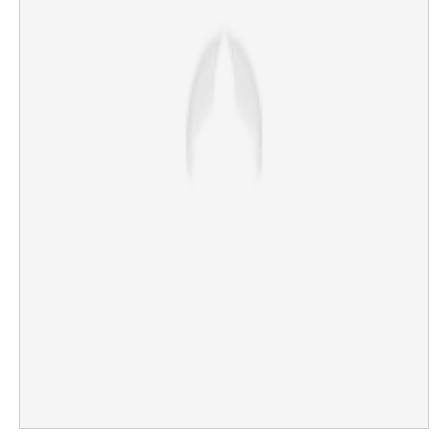
×
Share this link
Copy Link