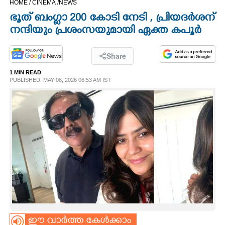
HOME /
CINEMA /
NEWS
CINEMA
ഭൂത് ബംഗ്ളാ 200 കോടി നേടി , പ്രിയദർശന്
നന്ദിയും പ്രശംസയുമായി ഏക്ത കപൂർ
OPINION
Share
PHOTOS
1 MIN READ
PUBLISHED: MAY 08, 2026 06:53 AM IST
LIFESTYLE
SPIRITUAL
INFO+
ART
ASTRO
ഈ വാർത്ത കേൾക്കാം