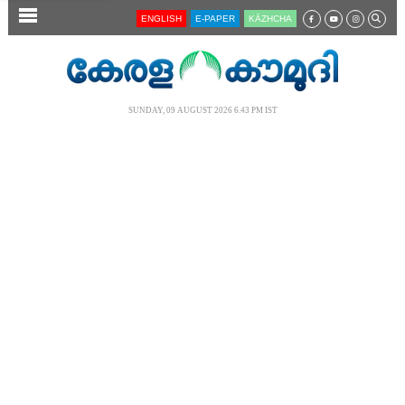
SECTIONS
ENGLISH
E-PAPER
KĀZHCHA
HOME
LATEST
SUNDAY, 09 AUGUST 2026 6.43 PM IST
AUDIO
NOTIFIED NEWS
POLL
KERALA
LOCAL
NEWS 360
CASE DIARY