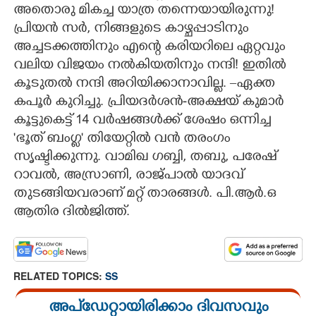
അതൊരു മികച്ച യാത്ര തന്നെയായിരുന്നു!
പ്രിയൻ സർ, നിങ്ങളുടെ കാഴ്ചപ്പാടിനും
അച്ചടക്കത്തിനും എന്റെ കരിയറിലെ ഏറ്റവും
വലിയ വിജയം നൽകിയതിനും നന്ദി! ഇതിൽ
കൂടുതൽ നന്ദി അറിയിക്കാനാവില്ല. –ഏക്ത
കപൂർ കുറിച്ചു. പ്രിയദർശൻ-അക്ഷയ് കുമാർ
കൂട്ടുകെട്ട് 14 വർഷങ്ങൾക്ക് ശേഷം ഒന്നിച്ച
'ഭൂത് ബംഗ്ല' തിയേറ്റിൽ വൻ തരംഗം
സൃഷ്ടിക്കുന്നു. വാമിഖ ഗബ്ബി, തബു, പരേഷ്
റാവൽ, അസ്രാണി, രാജ്‍പാൽ യാദവ്
തുടങ്ങിയവരാണ് മറ്റ് താരങ്ങൾ. പി.ആർ.ഒ
ആതിര ദിൽജിത്ത്.
RELATED TOPICS:
SS
അപ്ഡേറ്റായിരിക്കാം ദിവസവും