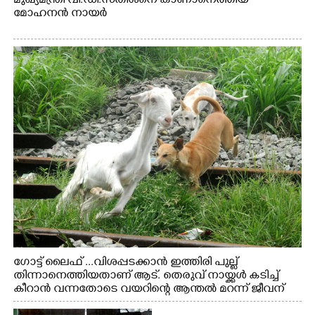
മുഖ്യമന്ത്രി വി.ഡി.സതീശനെ കാണാനെത്തിയ
മോഹനൻ നായർ
ഗോട്ട് ലൈഫ് ...വിശപ്പടക്കാൻ ഇത്തിരി പുല്ല്
തിന്നാനെത്തിയതാണ് ആട്. തെരുവ് നായ്ക്കൾ കടിച്ച്
കീറാൻ വന്നതോടെ വയറിന്റെ ആന്തൽ മറന്ന് ജീവന്
വേണ്ടിയായി ഓട്ടം. എറണാകുളം വാത്തുരുത്തിയിൽ