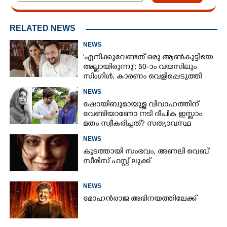
RELATED NEWS
NEWS
'എനിക്കുവേണ്ടത് ഒരു ആൺകുട്ടിയെ
അല്ലായിരുന്നു'; 50-ാം വയസിലും
സിംഗിൾ, കാരണം വെളിപ്പെടുത്തി
സബ പട്ടൗഡി
NEWS
ഷോയിബുമായുള്ള വിവാഹത്തിന്
വേണ്ടിയാണോ നടി ദീപിക ഇസ്ലാം
മതം സ്വീകരിച്ചത്? സത്യാവസ്ഥ
വെളിപ്പെടുത്തി സുഹൃത്ത്‌
NEWS
കൂടത്തായി സംഭവം, അണലി വെബ്
സീരിസ് ഫസ്റ്റ് ലുക്ക്
NEWS
മോഹൻരാജ അഭിനയത്തിലേക്ക്