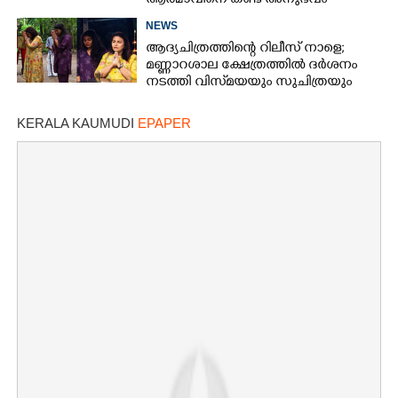
ആത്മാവിനെ കണ്ട അനുഭവം
പങ്കുവച്ച് ലെന
NEWS
ആദ്യചിത്രത്തിന്റെ റിലീസ് നാളെ;
മണ്ണാറശാല ക്ഷേത്രത്തിൽ ദർശനം
നടത്തി വിസ്‌മയയും സുചിത്രയും
KERALA KAUMUDI
EPAPER