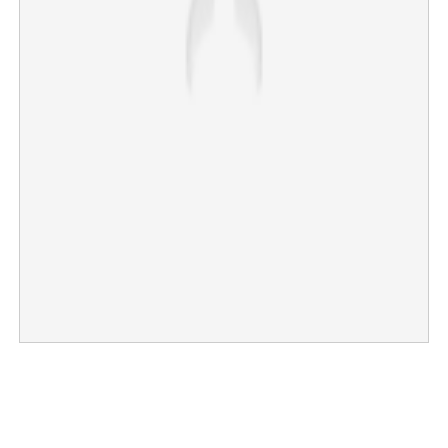
×
Share this link
Copy Link