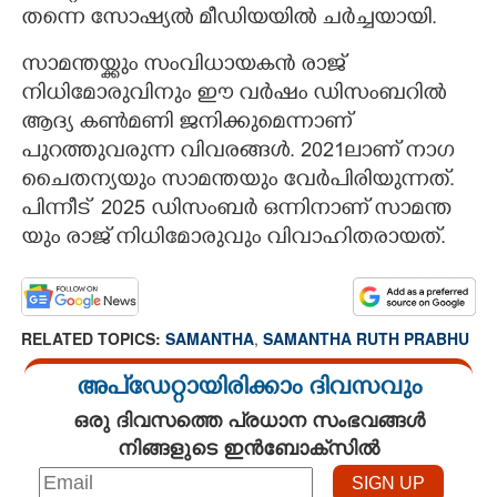
തന്നെ സോഷ്യൽ മീഡിയയിൽ ചർച്ചയായി.
സാമന്തയ്ക്കും സംവിധായകൻ രാജ്
നിധിമോരുവിനും ഈ വർഷം ഡിസംബറിൽ
ആദ്യ കൺമണി ജനിക്കുമെന്നാണ്
പുറത്തുവരുന്ന വിവരങ്ങൾ. 2021ലാണ് നാഗ
ചെെതന്യയും സാമന്തയും വേർപിരിയുന്നത്.
പിന്നീട് ​ 2025​ ​ഡി​സം​ബ​ർ​ ​ഒ​ന്നി​നാ​ണ് ​സാ​മ​ന്ത​
യും​ ​രാ​ജ് ​നി​ധി​മോ​രു​വും​ ​വി​വാ​ഹി​ത​രാ​യ​ത്. ​
RELATED TOPICS:
SAMANTHA
,
SAMANTHA RUTH PRABHU
അപ്ഡേറ്റായിരിക്കാം ദിവസവും
ഒരു ദിവസത്തെ പ്രധാന സംഭവങ്ങൾ
നിങ്ങളുടെ ഇൻബോക്സിൽ