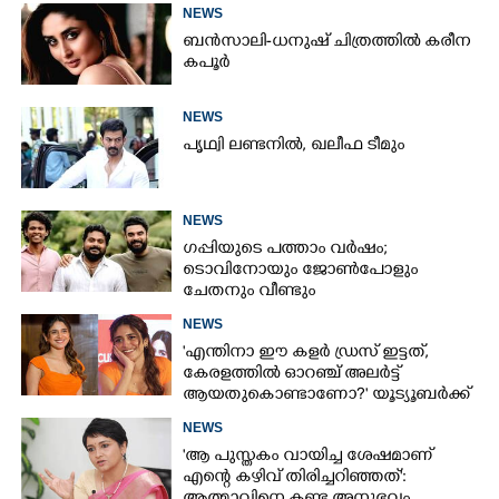
NEWS
ബൻസാലി-ധനുഷ് ചിത്രത്തിൽ കരീന
കപൂർ
NEWS
പൃഥ്വി ലണ്ടനിൽ, ഖലീഫ ടീമും
NEWS
ഗപ്പിയുടെ പത്താം വർഷം;​
ടൊവിനോയും ജോൺപോളും
ചേതനും വീണ്ടും
NEWS
'എന്തിനാ ഈ കളർ ഡ്രസ് ഇട്ടത്,
കേരളത്തിൽ ഓറഞ്ച് അല‌ർട്ട്
ആയതുകൊണ്ടാണോ?' യൂട്യൂബർക്ക്
ചുട്ടമറുപടിയുമായി പ്രിയ
NEWS
'ആ പുസ്തകം വായിച്ച ശേഷമാണ്
എന്റെ കഴിവ് തിരിച്ചറിഞ്ഞത്':