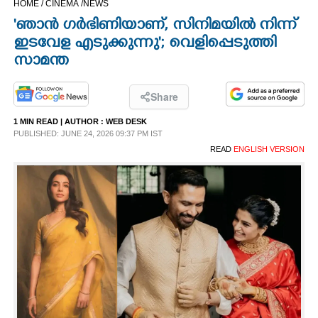
HOME /
CINEMA /
NEWS
CINEMA
'ഞാൻ ഗർഭിണിയാണ്,​ സിനിമയിൽ നിന്ന്
ഇടവേള എടുക്കുന്നു'; വെളിപ്പെടുത്തി
OPINION
സാമന്ത
PHOTOS
Share
1 MIN READ
| AUTHOR :
WEB DESK
PUBLISHED: JUNE 24, 2026 09:37 PM IST
LIFESTYLE
READ
ENGLISH VERSION
SPIRITUAL
INFO+
ART
ASTRO