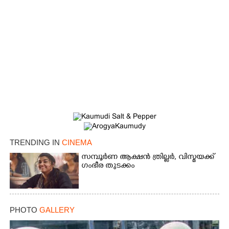
TRENDING IN
CINEMA
സമ്പൂർണ ആക്ഷൻ ത്രില്ലർ,​ വിസ്മയക്ക്
ഗംഭീര തുടക്കം
PHOTO
GALLERY