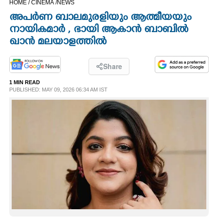
HOME /
CINEMA /
NEWS
CINEMA
അപർണ ബാലമുരളിയും ആത്മീയയും
നായികമാർ , ഭായി ആകാൻ ബാബിൽ
OPINION
ഖാൻ മലയാളത്തിൽ
PHOTOS
Share
1 MIN READ
PUBLISHED: MAY 09, 2026 06:34 AM IST
LIFESTYLE
SPIRITUAL
INFO+
ART
ASTRO