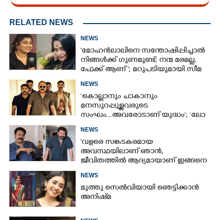
RELATED NEWS
NEWS
'മോഹൻലാലിനെ സന്തോഷിപ്പിച്ചാൽ
നിങ്ങൾക്ക് ഗുണമുണ്ട്; നന്മ മരമല്ല,
ഫേക്ക് ആണ് '; മറുപടിയുമായി സീമ
ജി നായർ
NEWS
‘കൊല്ലാനും ചാകാനും
മനസുറപ്പുള്ളവരുടെ
സംഘം...അവരോടാണ് യുദ്ധം’; ‘ലോ
ആൻഡ് ഓർഡർ’ ടീസർ പുറത്ത്
NEWS
'വളരെ സങ്കടകരമായ
അവസ്ഥയിലാണ് ഞാൻ,
ജീവിതത്തിൽ ആദ്യമായാണ് ഇങ്ങനെ
സംഭവിക്കുന്നത്'; വീഡിയോ പങ്കുവച്ച്
NEWS
മോഹൻലാൽ
മുത്തു സെൽവിയായി ഞെട്ടിക്കാൻ
അനിഷ്‌മ