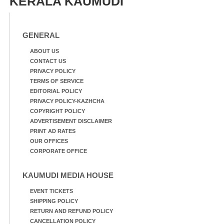
KERALA KAUMUDI
മത്സരത്തിനിടെ സിന്തറ്റിക്
ട്രാക്കിന് കുറുകെ ഓടുന്ന
നായകൾ.
GENERAL
ABOUT US
CONTACT US
PRIVACY POLICY
TERMS OF SERVICE
EDITORIAL POLICY
PRIVACY POLICY-KAZHCHA
COPYRIGHT POLICY
ADVERTISEMENT DISCLAIMER
PRINT AD RATES
OUR OFFICES
CORPORATE OFFICE
KAUMUDI MEDIA HOUSE
EVENT TICKETS
SHIPPING POLICY
RETURN AND REFUND POLICY
CANCELLATION POLICY