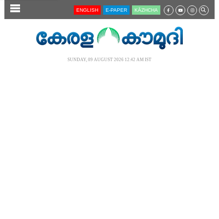
SECTIONS
ENGLISH
E-PAPER
KĀZHCHA
HOME
LATEST
SUNDAY, 09 AUGUST 2026 12.42 AM IST
AUDIO
NOTIFIED NEWS
POLL
KERALA
LOCAL
NEWS 360
CASE DIARY