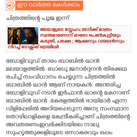
ഈ വാർത്ത കേൾക്കാം
CARTOONS
ചിത്രത്തിന്റെ പൂജ ഇന്ന്
LITERATURE
അയാളുടെ സ്നേഹം തനിക്ക് മാത്രം
സ്വന്തമാണെന്ന് ഓരോ പെൺകുട്ടിയും
കരുതി,​ പക്ഷേ ; ആക്ഷനും വയലൻസും
ZOOM
നിറച്ച് ടോക്സിക് ട്രെയിലർ
ബോളിവുഡ് താരം ബാബിൽ ഖാൻ
CONTACT US
മലയാളത്തിൽ. ബാബു ജനാർദ്ദനൻ തിരക്കഥ
രചിച്ച് സംവിധാനം ചെയ്യുന്ന ചിത്രത്തിൽ
ബാബിൽ ഖാൻ ആണ് നായകൻ. അന്തരിച്ച
ബോളിവുഡ് നടൻ ഇർഫാൻ ഖാന്റെ മകനാണ്
ബാബിൽ ഖാൻ .കേരളത്തിൽ ഭായിമാർ എന്ന
വിളിപ്പേരിൽ അറിയപ്പെടുന്ന അന്യ സംസ്ഥാന
തൊഴിലാളികളെ കേന്ദ്രീകരിച്ചാണ് ചിത്രത്തിന്റെ
അവതരണംഇവർക്കിടയിലെ നാലു
സുഹൃത്തുക്കളിലൂടെ രസാകരവും ഒപ്പം