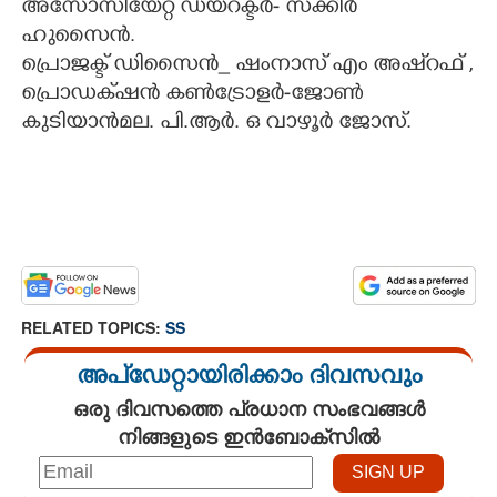
അസോസിയേറ്റ് ഡയറക്ടർ- സക്കീർ
ഹുസൈൻ.
പ്രൊജക്ട് ഡിസൈൻ_ ഷംനാസ് എം അഷ്റഫ് ,
പ്രൊഡക്‌ഷൻ കൺട്രോളർ-ജോൺ
കുടിയാൻമല. പി.ആർ. ഒ വാഴൂർ ജോസ്.
RELATED TOPICS:
SS
അപ്ഡേറ്റായിരിക്കാം ദിവസവും
ഒരു ദിവസത്തെ പ്രധാന സംഭവങ്ങൾ
നിങ്ങളുടെ ഇൻബോക്സിൽ