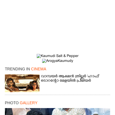
TRENDING IN
CINEMA
വാമ്പയർ ആക്ഷൻ ത്രില്ലർ 'ഹാഫ്'
ടൊറന്റോ മേളയിൽ പ്രീമിയർ
PHOTO
GALLERY