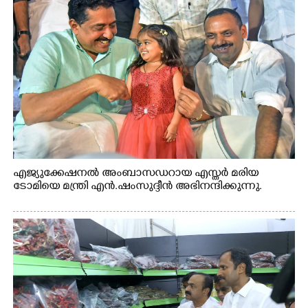
എജ്യുക്കേഷനൽ അംബാസഡറായ എസ്തർ മരിയ
ടോമിയെ മന്ത്രി എൻ.ഷംസുദ്ദീൻ അഭിനന്ദിക്കുന്നു.