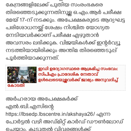
കേന്ദ്രങ്ങളിലേക്ക് പുതിയ സംരംഭകരെ
CARTOONS
തിരഞ്ഞെടുക്കുന്നതിനുള്ള ഒ.എം.ആർ പരീക്ഷ
മേയ് 17-ന് നടക്കും. അപേക്ഷകരുടെ ആദ്യഘട്ട
LITERATURE
പരിശോധനയ്ക്ക് ശേഷം നിശ്ചിത യോഗ്യത
നേടിയവർക്കാണ് പരീക്ഷ എഴുതാൻ
അവസരം ലഭിക്കുക. വിജയികൾക്ക് ഇന്റർവ്യൂ
ZOOM
നടത്തിയായിരിക്കും അന്തിമ തിരഞ്ഞെടുപ്പ്
പൂർത്തിയാക്കുന്നത്.
CONTACT US
ഇഡി ഉദ്യോഗസ്ഥരെ ആക്രമിച്ച സംഭവം:
സിപിഎം പ്രാദേശിക നേതാവ്
ഉൾപ്പെടെയുള്ളവർക്ക് ജാമ്യം അനുവദിച്ച്
കോടതി
അർഹരായ അപേക്ഷകർക്ക്
എൽ.ബി.എസിന്റെ
https://lbsedp.lbscentre.in/akshaya26/ എന്ന
പോർട്ടൽ വഴി അഡ്മിറ്റ് കാർഡ് ഡൗൺലോഡ്
ചെയ്യാം. കൂടുതൽ വിവരങ്ങൾക്ക്