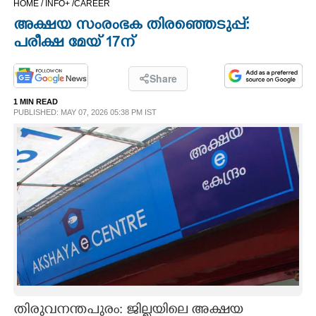
HOME /
INFO+ /
CAREER
CINEMA
അക്ഷയ സംരംഭക തിരഞ്ഞെടുപ്പ്:
പരീക്ഷ മേയ് 17ന്
OPINION
Share
PHOTOS
1 MIN READ
PUBLISHED: MAY 07, 2026 05:38 PM IST
LIFESTYLE
SPIRITUAL
INFO+
ART
ASTRO
തിരുവനന്തപുരം: ജില്ലയിലെ അക്ഷയ