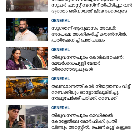
സൂപ്പർ ഫാസ്റ്റ് ബസിന് തീപിടിച്ചു; വൻ
ദുരന്തം ഒഴിവായത് ജീവനക്കാരുടെ
സമയോചിത ഇടപെടലിൽ
GENERAL
സുഗതന് ആറുമാസം അവധി;
അപേക്ഷ അംഗീകരിച്ച് കൗൺസിൽ,
പ്രതിഷേധിച്ച് പ്രതിപക്ഷം
GENERAL
തിരുവനന്തപുരം കോർപ്പറേഷൻ;
മേയർ, ഡെപ്യൂട്ടി മേയർ
തിരഞ്ഞെടുപ്പുകൾ
റദ്ദാക്കണമെന്നാവശ്യപ്പെട്ട് സിപിഎം
GENERAL
തലസ്ഥാനത്ത് കാർ നിയന്ത്രണം വിട്ട്
ബൈക്കിലും ഓട്ടോയിലുമിടിച്ചു,​
നാലുപേർക്ക് പരിക്ക്,​ ബൈക്ക്
യാത്രികന്റെ കാലറ്റു
GENERAL
തിരുവനന്തപുരം മെഡിക്കൽ
കോളേജിലെ മോർഫിംഗ്: പ്രതി
വീണ്ടും അറസ്റ്റിൽ, പെൺകുട്ടികളുടെ
ചിത്രങ്ങളെടുത്തത് ഇൻസ്റ്റഗ്രാമിൽ
നിന്ന്