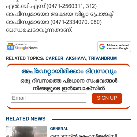
എൽ.ബി.എസ് (0471-2560311, 312)
ഓഫീസുമായോ അക്ഷയ ജില്ലാ പ്രോജക്ട്
ഓഫീസുമായോ (0471-2334070, 080)
ബന്ധപ്പെടാവുന്നതാണ്.
RELATED TOPICS:
CAREER
,
AKSHAYA
,
TRIVANDRUM
അപ്ഡേറ്റായിരിക്കാം ദിവസവും
ഒരു ദിവസത്തെ പ്രധാന സംഭവങ്ങൾ
നിങ്ങളുടെ ഇൻബോക്സിൽ
RELATED NEWS
GENERAL
തമ്പാനൂരിൽ കെഎസ്ആർടിസി