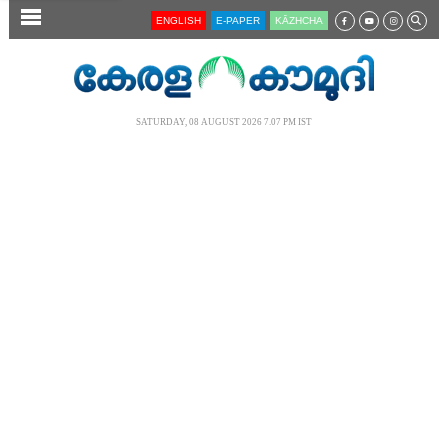
SECTIONS
ENGLISH
E-PAPER
KĀZHCHA
HOME
LATEST
SATURDAY, 08 AUGUST 2026 7.07 PM IST
AUDIO
NOTIFIED NEWS
POLL
KERALA
LOCAL
NEWS 360
CASE DIARY