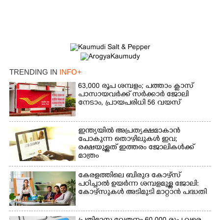
TRENDING IN
INFO+
63,000 രൂപ ശമ്പളം; പത്താം ക്ലാസ്
പാസായവർക്ക് സർക്കാർ ജോലി
നേടാം, പ്രായപരിധി 56 വയസ്
×
Share this link
ഇന്ത്യയിൽ അപ്രത്യക്ഷമാകാൻ
പോകുന്ന തൊഴിലുകൾ ഇവ;
രക്ഷയുള്ളത് ഇത്തരം ജോലികൾക്ക്
മാത്രം
കേരളത്തിലെ ബിരുദ കോഴ്സ്
Copy Link
പഠിച്ചാൽ ഉയർന്ന ശമ്പളമുള്ള ജോലി:​
കോഴ്സുകൾ അടിമുടി മാറ്റാൻ പദ്ധതി