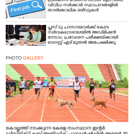
പ്രതിമാസ വേതനം 60,​000 രൂപ വരെ,​
വിവിധ സർക്കാർ സ്ഥാപനങ്ങളിൽ
താൽക്കാലിക ഒഴിവുകൾ
പ്ലസ് ടു പാസായവർക്ക് കേന്ദ്ര
സർവകലാശാലയിൽ അഡ്‌മിഷൻ
നേടാം; പ്രവേശന പരീക്ഷയ്‌ക്കായി
ഓഗസ്റ്റ് ഏഴ് മുതൽ അപേക്ഷിക്കൂ
PHOTO
GALLERY
കൊല്ലത്ത് നടക്കുന്ന കേരള സംസ്ഥാന ഇന്റർ