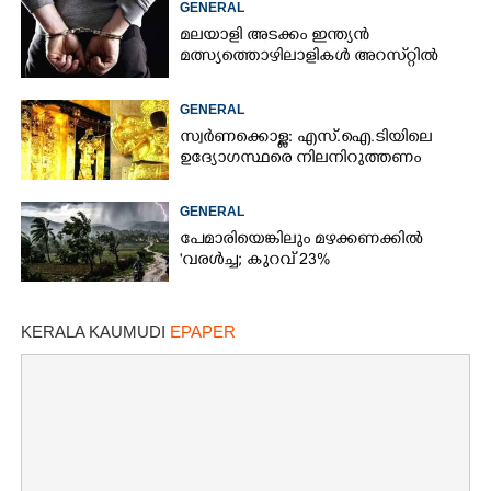
GENERAL
മലയാളി അടക്കം ഇന്ത്യൻ
മത്സ്യത്തൊഴിലാളികൾ അറസ്‌റ്റിൽ
GENERAL
സ്വർണക്കൊള്ള: എസ്.ഐ.ടിയിലെ
ഉദ്യോഗസ്ഥരെ നിലനിറുത്തണം
GENERAL
പേമാരിയെങ്കിലും മഴക്കണക്കിൽ
'വരൾച്ച; കുറവ് 23%
KERALA KAUMUDI
EPAPER