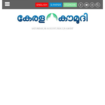
SECTIONS
ENGLISH
E-PAPER
KĀZHCHA
HOME
LATEST
SATURDAY, 08 AUGUST 2026 2.26 AM IST
AUDIO
NOTIFIED NEWS
POLL
KERALA
LOCAL
NEWS 360
CASE DIARY