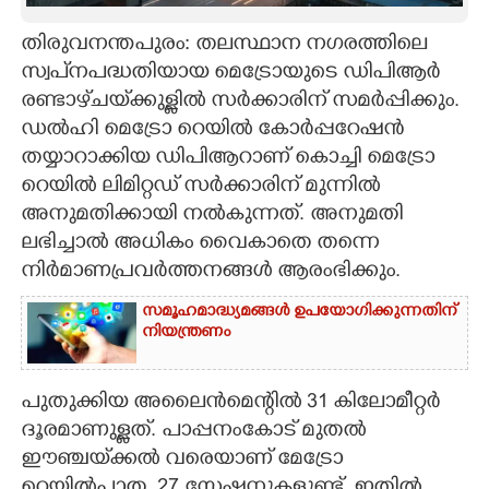
CARTOONS
തിരുവനന്തപുരം: തലസ്ഥാന നഗരത്തിലെ
സ്വപ്‌നപദ്ധതിയായ മെട്രോയുടെ ഡിപിആർ
രണ്ടാഴ്‌ചയ്‌ക്കുള്ളിൽ സർക്കാരിന് സമർപ്പിക്കും.
LITERATURE
ഡൽഹി മെട്രോ റെയിൽ കോർപ്പറേഷൻ
തയ്യാറാക്കിയ ഡിപിആറാണ് കൊച്ചി മെട്രോ
ZOOM
റെയിൽ ലിമിറ്റഡ് സർക്കാരിന് മുന്നിൽ
അനുമതിക്കായി നൽകുന്നത്. അനുമതി
CONTACT US
ലഭിച്ചാൽ അധികം വൈകാതെ തന്നെ
നിർമാണപ്രവർത്തനങ്ങൾ ആരംഭിക്കും.
സമൂഹമാദ്ധ്യമങ്ങൾ ഉപയോഗിക്കുന്നതിന്
നിയന്ത്രണം
പുതുക്കിയ അലൈൻമെന്റിൽ 31 കിലോമീറ്റർ
ദൂരമാണുള്ളത്. പാപ്പനംകോട് മുതൽ
ഈഞ്ചയ്‌ക്കൽ വരെയാണ് മേട്രോ
റെയിൽപാത. 27 സ്റ്റേഷനുകളുണ്ട്. ഇതിൽ