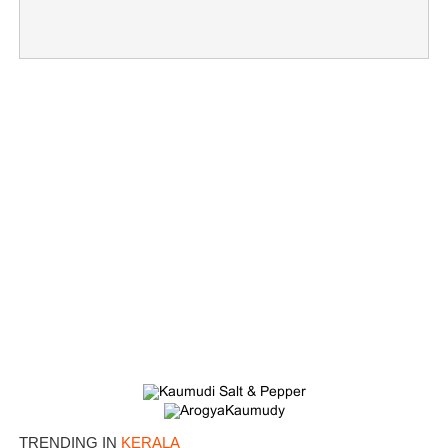
×
Share this link
Copy Link
TRENDING IN
KERALA