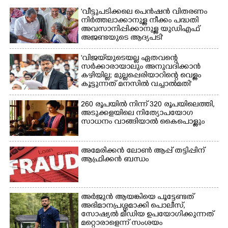
'വീട്ടുപടിക്കലെ പെൻഷൻ വിതരണം
നിർത്തലാക്കാനുള്ള നീക്കം പദ്ധതി
അവസാനിപ്പിക്കാനുള്ള യുഡിഎഫ്
അജണ്ടയുടെ ആദ്യപടി'
'വിജയ്‌യുടെയല്ല ഏതവന്റെ
സർക്കാരായാലും അനുവദിക്കാൻ
കഴിയില്ല; മുല്ലപ്പെരിയാറിന്റെ വെള്ളം
കൂട്ടുന്നത് മനസിൽ വച്ചാൽമതി'
260 രൂപയിൽ നിന്ന് 320 രൂപയിലെത്തി,
അടുക്കളയിലെ നിത്യോപയോഗ
സാധനം വാങ്ങിയാൽ കൈപൊള്ളും
അമേരിക്കൻ ലോൺ ആപ്പ് തട്ടിപ്പിന്
ആഫ്രിക്കൻ ബന്ധം
അർജുൻ ആയങ്കിയെ പൂട്ടേണ്ടത്
അഭിമാനപ്രശ്നമാക്കി പൊലീസ്,
സാേഷ്യൽ മീഡിയ ഉപയോഗിക്കുന്നത്
മറ്റൊരാളെന്ന് സംശയം