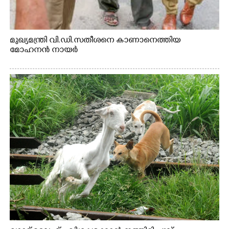
മുഖ്യമന്ത്രി വി.ഡി.സതീശനെ കാണാനെത്തിയ
മോഹനൻ നായർ