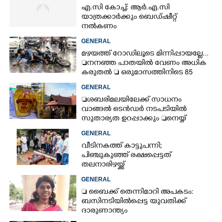
എ.സി കോച്ച്: ആർ.എ.സി
യാത്രക്കാർക്കും ബെഡ്ഷീറ്റ്
നൽകണം
GENERAL
മഴയത്ത് റോഡിലൂടെ മിന്നിപ്പായല്ലേ...
നനഞ്ഞ പാതയിൽ വേണം അധിക
കരുതൽ  ഒരുമാസത്തിനിടെ 85
അപകടം
GENERAL
ശബരിമലയിലേക്ക് സാധനം
വാങ്ങൽ ടെൻ‌ഡർ നടപടിയിൽ
സുതാര്യത ഉറപ്പാക്കും നെയ്യ്
ക്രമക്കേടിൽ തുടരന്വേഷണം
GENERAL
വീടിനകത്ത് കാട്ടുപന്നി;
പിഞ്ചുകുഞ്ഞ് രക്ഷപ്പെട്ടത്
തലനാരിഴയ്ക്ക്
GENERAL
 ബൈക്ക് തെന്നിമാറി അപകടം:
ബസിനടിയിൽപ്പെട്ട യുവതിക്ക്
ദാരുണാന്ത്യം