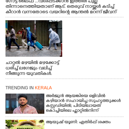
ഗോട്ട് ലൈഫ് ...വിശപ്പടക്കാൻ ഇത്തിരി പുല്ല്
തിന്നാനെത്തിയതാണ് ആട്. തെരുവ് നായ്ക്കൾ കടിച്ച്
കീറാൻ വന്നതോടെ വയറിന്റെ ആന്തൽ മറന്ന് ജീവന്
വേണ്ടിയായി ഓട്ടം. എറണാകുളം വാത്തുരുത്തിയിൽ
നിന്നുള്ള കാഴ്ച
ചാറ്റൽ മഴയിൽ മഴക്കോട്ട്
ധരിച്ച് ലഗേജും വലിച്ച്
നീങ്ങുന്ന യുവതികൾ.
എറണാകുളം മേനകയിൽ
നിന്നുള്ള കാഴ്ച
TRENDING IN
KERALA
അർജുൻ ആയങ്കിയെ ഒളിവിൽ
കഴിയാൻ സഹായിച്ച സുഹൃത്തുക്കൾ
കസ്റ്റഡിയിൽ; പിടിയിലായത്
കൊച്ചിയിലെ ഫ്ലാറ്റിൽനിന്ന്
ആയുഷ് യൂണി: എതിർപ്പ് ശക്തം