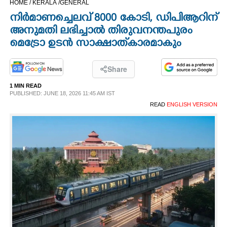
HOME /
KERALA /
GENERAL
CINEMA
നിർമാണച്ചെലവ് 8000 കോടി, ഡിപിആറിന്
അനുമതി ലഭിച്ചാൽ തിരുവനന്തപുരം
OPINION
മെട്രോ ഉടൻ സാക്ഷാത്‌കാരമാകും
PHOTOS
Share
1 MIN READ
PUBLISHED: JUNE 18, 2026 11:45 AM IST
LIFESTYLE
READ
ENGLISH VERSION
SPIRITUAL
INFO+
ART
ASTRO