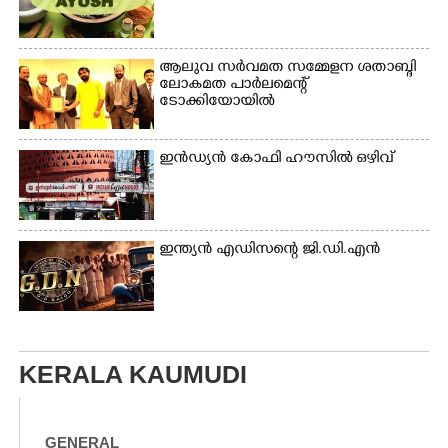
ആലുവ സർവമത സമ്മേളന ശതാബ്ദി
ലോകമത പാർലമെന്റ്
ടോക്കിയോയിൽ
ഇൻഡ്യൻ കോഫി ഹൗസിൽ ഒഴിവ്
ഇന്ത്യൻ എഡിസന്റെ ജി.ഡി.എൻ
KERALA KAUMUDI
GENERAL