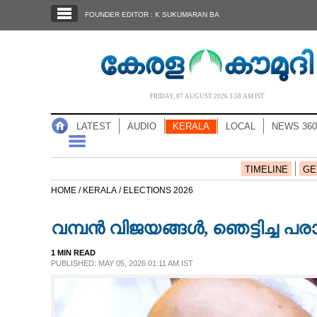
SECTIONS
FOUNDER EDITOR : K SUKUMARAN BA
HOME
LATEST
AUDIO
FRIDAY, 07 AUGUST 2026 3.58 AM IST
NOTIFIED NEWS
LATEST
AUDIO
KERALA
LOCAL
NEWS 360
POLL
KERALA
TIMELINE
GE
HOME /
KERALA /
ELECTIONS 2026
LOCAL
വമ്പൻ വിജയങ്ങൾ, ഞെട്ടിച്ച പ
NEWS 360
1 MIN READ
PUBLISHED: MAY 05, 2026 01:11 AM IST
CASE DIARY