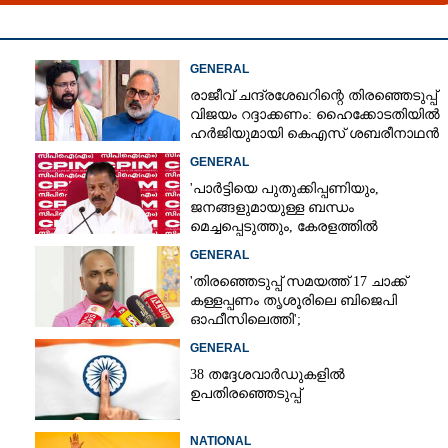
GENERAL
രാജീവ് ചന്ദ്രശേഖറിന്റെ തിരഞ്ഞെടുപ്പ്
വിജയം റദ്ദാക്കണം: ഹൈക്കോടതിയിൽ
ഹർജിയുമായി കെഎസ് ശബരീനാഥൻ
GENERAL
'പാർട്ടിയെ പുതുക്കിപ്പണിയും,​
ജനങ്ങളുമായുള്ള ബന്ധം
Share this link
മെച്ചപ്പെടുത്തും, കേരളത്തിൽ
ിഎം
അതിവേഗം മുന്നേറ്റം ശക്തിപ്പെടുത്തും'
GENERAL
'തിരഞ്ഞെടുപ്പ് സമയത്ത് 17 ചാക്ക്
കള്ളപ്പണം തൃശൂരിലെ ബിജെപി
ഓഫീസിലെത്തി';
വെളിപ്പെടുത്തലുമായി മുൻ ഓഫീസ്
Copy Link
GENERAL
സെക്രട്ടറി
38 തദ്ദേശവാർഡുകളിൽ
ൾ, ഞെട്ടിച്ച പരാജയങ്ങൾ
ഉപതിരഞ്ഞെടുപ്പ്
NATIONAL