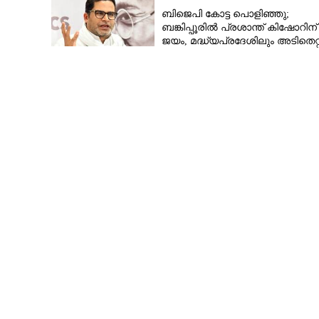
ബിജെപി കോട്ട പൊളിഞ്ഞു;
ബങ്കിപ്പൂരിൽ പ്രശാന്ത് കിഷോറിന്
ജയം, മദ്ധ്യപ്രദേശിലും അടിതെറ്റ
താമര