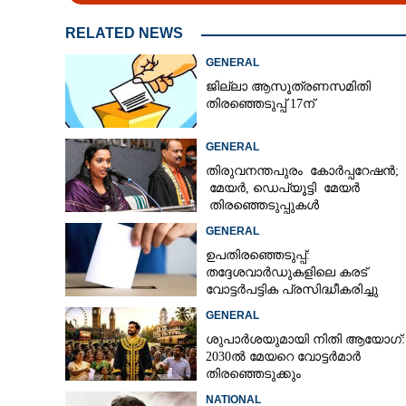
RELATED NEWS
GENERAL
ജില്ലാ ആസൂത്രണസമിതി
തിരഞ്ഞെടുപ്പ് 17ന്
GENERAL
തിരുവനന്തപുരം കോർപ്പറേഷൻ;
മേയർ, ഡെപ്യൂട്ടി മേയർ
തിരഞ്ഞെടുപ്പുകൾ
റദ്ദാക്കണമെന്നാവശ്യപ്പെട്ട് സിപ
GENERAL
ഉപതിരഞ്ഞെടുപ്പ്:
തദ്ദേശവാർഡുകളിലെ കരട്
വോട്ടർപട്ടിക പ്രസിദ്ധീകരിച്ചു
GENERAL
ശുപാർശയുമായി നിതി ആയോഗ്:
വമ്പൻ വിജയങ്ങ
2030ൽ മേയറെ വോട്ടർമാർ
തിരഞ്ഞെടുക്കും
NATIONAL