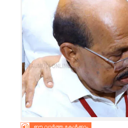
CINEMA
OPINION
PHOTOS
LIFESTYLE
SPIRITUAL
INFO+
ART
ASTRO
ഈ വാർത്ത കേൾക്കാം