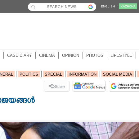
ENGLISH |
KĀZHCHA
CASE DIARY
CINEMA
OPINION
PHOTOS
LIFESTYLE
NERAL
POLITICS
SPECIAL
INFORMATION
SOCIAL MEDIA
Share
രാജയങ്ങൾ