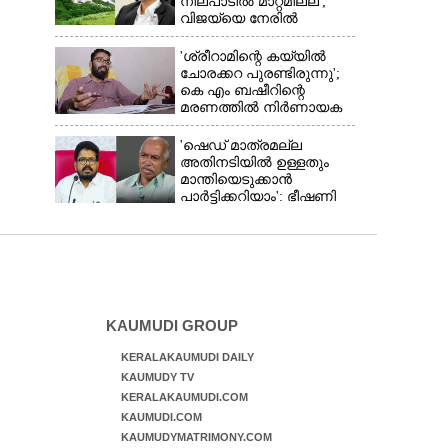
നിലപാടിൽ മാറ്റമില്ല';
വിജയ്‌യെ നേരിൽ
കാണാനൊരുങ്ങി കേരള
സർക്കാർ
'ശ്രീറാമിന്റെ കയ്യിൽ
ചോരക്കറ പുരണ്ടിരുന്നു';
കെ എം ബഷീറിന്റെ
മരണത്തിൽ നിർണായക
മൊഴിയുമായി ദൃക്‌സാക്ഷി
'ഷെഡ് മാത്രമല്ല
അതിനടിയിൽ ഉള്ളതും
മാന്തിയെടുക്കാൻ
പാർട്ടിക്കറിയാം': ഭീഷണി
പ്രസംഗവുമായി കെ കെ
രാഗേഷ്
KAUMUDI GROUP
KERALAKAUMUDI DAILY
KAUMUDY TV
KERALAKAUMUDI.COM
KAUMUDI.COM
KAUMUDYMATRIMONY.COM