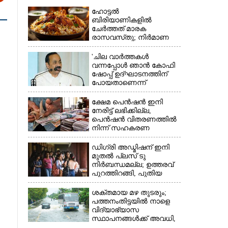
ഹോട്ടൽ
ബിരിയാണികളിൽ
ചേർത്തത് മാരക
രാസവസ്‌തു; നിർമാണ
യൂണിറ്റിൽ എലികാഷ്‌ടവും
കുപ്പിച്ചില്ലും
'ചില വാർത്തകൾ
വന്നപ്പോൾ ഞാൻ കോഫി
ഷോപ്പ് ഉദ്ഘാടനത്തിന്
പോയതാണെന്ന്
×
വിചാരിച്ചു, 400 കോടിയുടെ
പ്രോജക്ടാണ് അത്'
ക്ഷേമ പെൻഷൻ ഇനി
നേരിട്ട് ലഭിക്കില്ല,​
പെൻഷൻ വിതരണത്തിൽ
നിന്ന് സഹകരണ
ബാങ്കുകളെ ഒഴിവാക്കി
ഡിഗ്രി അഡ്മിഷന് ഇനി
മുതൽ പ്ലസ് ടു
നിർബന്ധമല്ല; ഉത്തരവ്
പുറത്തിറങ്ങി, പുതിയ
മാറ്റങ്ങൾ അറിയാം
ശക്തമായ മഴ തുടരും;
പത്തനംതിട്ടയിൽ നാളെ
വിദ്യാഭ്യാസ
സ്ഥാപനങ്ങൾക്ക് അവധി,​
ജില്ലയിൽ ഇന്ന് റെ‌ഡും