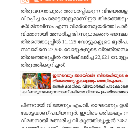
CARTOONS
തിരുവനന്തപുരം: അമ്പരപ്പിക്കുന്ന വിജയങ്ങ
വിറപ്പിച്ച പോരാട്ടങ്ങളുമാണ് ഈ തിരഞ്ഞെട
ക്രിമിനലിസം എന്ന വിമർശനമുയർത്തി പാർട്ടിയ
LITERATURE
വിമതനായി മത്സരിച്ച ജി.സുധാകരൻ അമ്പലപ്പ
തിരഞ്ഞെടുപ്പിൽ 11,125 വോട്ടുകളുടെ ഭൂരിപക
ZOOM
സലാമിനെ 27,935 വോട്ടുകളുടെ വ്യത്യാസത്
തിരഞ്ഞെടുപ്പിൽ തനിക്ക് ലഭിച്ച 22,621 
CONTACT US
തിരുത്തിക്കുറിച്ചത്.
ഇത് വെറും ട്രെയിലർ? ബിജെപിയുടെ കനത
തിരഞ്ഞെടുപ്പുകളെയും ബാധിച്ചേക്കാം
ജന്തർ മന്ദറിലെ വിദ്യാർത്ഥി പ്രക്ഷോഭത്തി
ക്ഷീണമുണ്ടാക്കുന്നതാണ് കഴിഞ്ഞ ദിവസം ഉപതിരഞ്ഞെടുപ
പിണറായി വിജയനും എം.വി. രാഘവനും ഉൾപ
കോട്ടയാണ് പയ്യന്നൂർ. ഇവിടെ ഒരിക്കലും
വിമതനായി മത്സരിച്ച വി.കുഞ്ഞികൃഷ്ണൻ 7487 