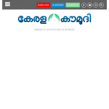
SECTIONS
ENGLISH
E-PAPER
KĀZHCHA
HOME
LATEST
FRIDAY, 07 AUGUST 2026 10.46 PM IST
AUDIO
NOTIFIED NEWS
POLL
KERALA
LOCAL
NEWS 360
CASE DIARY