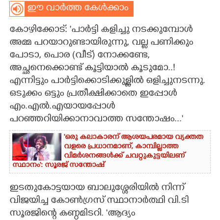
ഈ വാർത്ത കേൾക്കാം
CARTOONS
കോഴിക്കോട്: 'പാർട്ടി കളിച്ചു നടക്കുമ്പോൾ
അമ്മ പറയാറുണ്ടായിരുന്നു, വല്ല പണിക്കും
LITERATURE
പോടാ, പൊര (വീട്) നോക്കണ്ടേ,
അച്ഛനെക്കൊണ്ട് കൂട്ടിയാൽ കൂടുമോ..!
ZOOM
എന്നിട്ടും പാർട്ടിക്കൊടിക്കുള്ളിൽ ഒളിച്ചുനടന്നു.
ഒടുക്കം ഒട്ടും പ്രതീക്ഷിക്കാതെ ഇപ്പോൾ
CONTACT US
എം.എൽ.എയായപ്പോൾ
പറഞ്ഞറിയിക്കാനാവാത്ത സന്തോഷം...'
'ഒരു കലാകാരന് ആശയപരമായ വ്യക്തത
വളരെ പ്രധാനമാണ്, കാമ്പില്ലാത്ത
വിമർശനങ്ങൾക്ക് ചവറ്റുകുട്ടയിലണ്
സ്ഥാനം': സൂരജ് സന്തോഷ്
ഇടതുകോട്ടയായ ബാലുശ്ശേരിയിൽ നിന്ന്
വിജയിച്ച കോൺഗ്രസ് സ്ഥാനാർത്ഥി വി.ടി
സൂരജിന്റെ കണ്ഠമിടറി. 'ആദ്യം