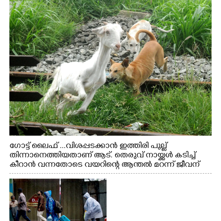
ഗോട്ട് ലൈഫ് ...വിശപ്പടക്കാൻ ഇത്തിരി പുല്ല്
തിന്നാനെത്തിയതാണ് ആട്. തെരുവ് നായ്ക്കൾ കടിച്ച്
കീറാൻ വന്നതോടെ വയറിന്റെ ആന്തൽ മറന്ന് ജീവന്
വേണ്ടിയായി ഓട്ടം. എറണാകുളം വാത്തുരുത്തിയിൽ
നിന്നുള്ള കാഴ്ച