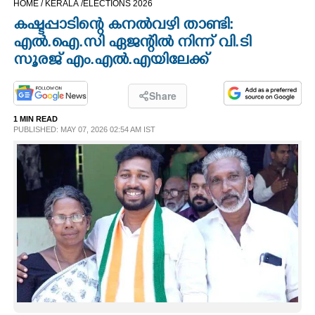
HOME /
KERALA /
ELECTIONS 2026
CINEMA
കഷ്ടപ്പാടിന്റെ കനൽവഴി താണ്ടി:
എൽ.ഐ.സി ഏജന്റിൽ നിന്ന് വി.ടി
OPINION
സൂരജ് എം.എൽ.എയിലേക്ക്
PHOTOS
Share
1 MIN READ
PUBLISHED: MAY 07, 2026 02:54 AM IST
LIFESTYLE
SPIRITUAL
INFO+
ART
ASTRO