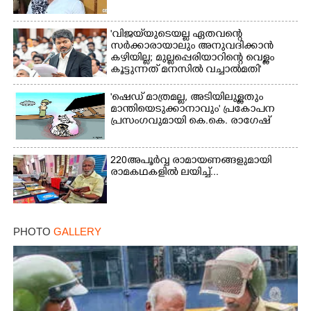
'വിജയ്‌യുടെയല്ല ഏതവന്റെ
സർക്കാരായാലും അനുവദിക്കാൻ
കഴിയില്ല; മുല്ലപ്പെരിയാറിന്റെ വെള്ളം
കൂട്ടുന്നത് മനസിൽ വച്ചാൽമതി'
Copy Link
'ഷെഡ് മാത്രമല്ല, അടിയിലുള്ളതും
മാന്തിയെടുക്കാനാവും' പ്രകോപന
പ്രസംഗവുമായി കെ.കെ. രാഗേഷ്
220 അപൂർവ്വ രാമായണങ്ങളുമായി
രാമകഥകളിൽ ലയിച്ച്...
PHOTO
GALLERY