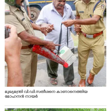
മുഖ്യമന്ത്രി വി.ഡി.സതീശനെ കാണാനെത്തിയ
മോഹനൻ നായർ