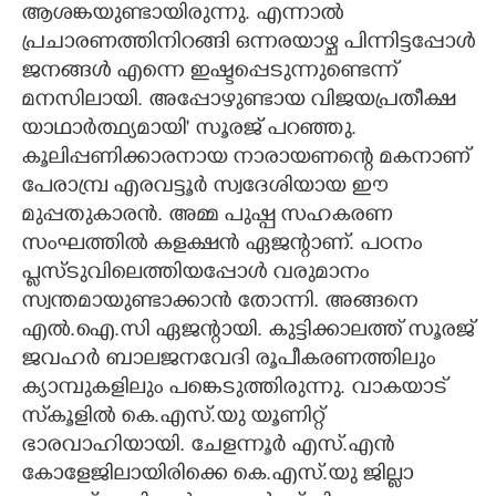
ആശങ്കയുണ്ടായിരുന്നു. എന്നാൽ
പ്രചാരണത്തിനിറങ്ങി ഒന്നരയാഴ്ച പിന്നിട്ടപ്പോൾ
ജനങ്ങൾ എന്നെ ഇഷ്ടപ്പെടുന്നുണ്ടെന്ന്
മനസിലായി. അപ്പോഴുണ്ടായ വിജയപ്രതീക്ഷ
യാഥാർത്ഥ്യമായി' സൂരജ് പറഞ്ഞു.
കൂലിപ്പണിക്കാരനായ നാരായണന്റെ മകനാണ്
പേരാമ്പ്ര എരവട്ടൂർ സ്വദേശിയായ ഈ
മുപ്പതുകാരൻ. അമ്മ പുഷ്പ സഹകരണ
സംഘത്തിൽ കളക്ഷൻ ഏജന്റാണ്. പഠനം
പ്ലസ്ടുവിലെത്തിയപ്പോൾ വരുമാനം
സ്വന്തമായുണ്ടാക്കാൻ തോന്നി. അങ്ങനെ
എൽ.ഐ.സി ഏജന്റായി. കുട്ടിക്കാലത്ത് സൂരജ്
ജവഹർ ബാലജനവേദി രൂപീകരണത്തിലും
ക്യാമ്പുകളിലും പങ്കെടുത്തിരുന്നു. വാകയാട്
സ്‌കൂളിൽ കെ.എസ്.യു യൂണിറ്റ്
ഭാരവാഹിയായി. ചേളന്നൂർ എസ്.എൻ
കോളേജിലായിരിക്കെ കെ.എസ്.യു ജില്ലാ