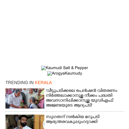
TRENDING IN
KERALA
'വീട്ടുപടിക്കലെ പെൻഷൻ വിതരണം
നിർത്തലാക്കാനുള്ള നീക്കം പദ്ധതി
അവസാനിപ്പിക്കാനുള്ള യുഡിഎഫ്
അജണ്ടയുടെ ആദ്യപടി'
സുഗതന് നൽകിയ മറുപടി
ആഭ്യന്തരവകുപ്പും റദ്ദാക്കി
×
Share this link