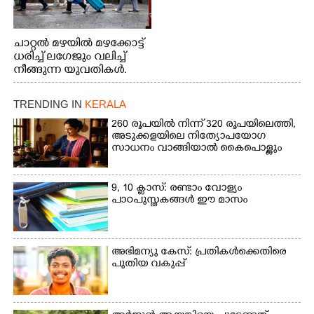
ചാറ്റൽ മഴയിൽ മഴക്കോട്ട്
ധരിച്ച് ലഗേജും വലിച്ച്
നീങ്ങുന്ന യുവതികൾ.
എറണാകുളം മേനകയിൽ
നിന്നുള്ള കാഴ്ച
TRENDING IN
KERALA
260 രൂപയിൽ നിന്ന് 320 രൂപയിലെത്തി,
അടുക്കളയിലെ നിത്യോപയോഗ
സാധനം വാങ്ങിയാൽ കൈപൊള്ളും
9, 10 ക്ലാസ്: രണ്ടാം വോള്യം
പാഠപുസ്തകങ്ങൾ ഈ മാസം
അഭിമന്യു കേസ്: പ്രതികൾക്കെതിരെ
പുതിയ വകുപ്പ്