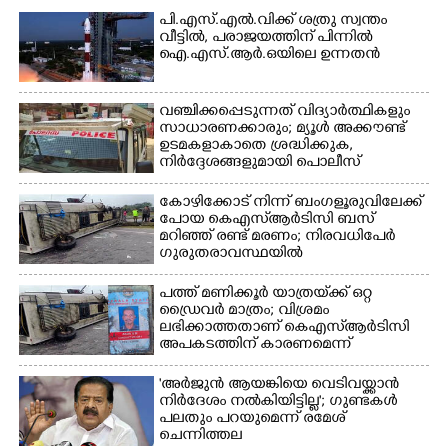
പി.എസ്.എൽ.വിക്ക് ശത്രു സ്വന്തം
വീട്ടിൽ,​ പരാജയത്തിന് പിന്നിൽ
ഐ.എസ്.ആർ.ഒയിലെ ഉന്നതൻ
വഞ്ചിക്കപ്പെടുന്നത് വിദ്യാർത്ഥികളും
സാധാരണക്കാരും; മ്യൂൾ അക്കൗണ്ട്
ഉടമകളാകാതെ ശ്രദ്ധിക്കുക,
നിർദ്ദേശങ്ങളുമായി പൊലീസ്
കോഴിക്കോട് നിന്ന് ബംഗളൂരുവിലേക്ക്
പോയ കെഎസ്‌ആർടിസി ബസ്
മറിഞ്ഞ് രണ്ട് മരണം; നിരവധിപേർ
ഗുരുതരാവസ്ഥയിൽ
പത്ത് മണിക്കൂർ യാത്രയ്‌ക്ക് ഒറ്റ
ഡ്രൈവർ മാത്രം; വിശ്രമം
ലഭിക്കാത്തതാണ് കെഎസ്‌ആർടിസി
അപകടത്തിന് കാരണമെന്ന്
വിമർശനം
'അർജുൻ ആയങ്കിയെ വെടിവയ്ക്കാൻ
നിർദേശം നൽകിയിട്ടില്ല'; ഗുണ്ടകൾ
പലതും പറയുമെന്ന് രമേശ്
ചെന്നിത്തല