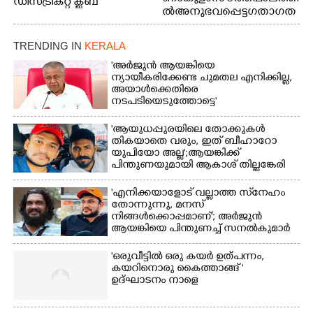
ഡിസ്ട്രിക്റ്റ് ക്ലബ്
ൽ അനുഭവപ്പെട്ട ഗതാഗത
അത്‌ലറ്റിക്
ക്കുരുക്ക്
ചാമ്പ്യൻഷിപ്പിൽ അണ്ടർ
20 ആൺകുട്ടികളുടെ 200
TRENDING IN
KERALA
മീറ്റർ ഓട്ടം ഫൈനൽ
'അർജുൻ ആയങ്കിയെ
മത്സരത്തിനിടെ സിന്തറ്റിക്
ന്യായീകരിക്കേണ്ട ചുമതല എനിക്കില്ല,
ട്രാക്കിന് കുറുകെ ഓടുന്ന
അയാൾക്കെതിരെ
നായകൾ.
നടപടിയെടുത്തോട്ടെ'
'ആയുധപ്പുരയിലെ തോക്കുകൾ
തികയാതെ വരും, ഇത് ബീഹാറോ
യുപിയോ അല്ല';ആയങ്കിക്ക്
പിന്തുണയുമായി ആകാശ് തില്ലങ്കേരി
'എനിക്കയാളോട് വല്ലാത്ത സ്‌നേഹം
തോന്നുന്നു, മനസ്
നിങ്ങൾക്കൊപ്പമാണ്'; അർജുൻ
ആയങ്കിയെ പിന്തുണച്ച് സനൽകുമാർ
'ഒരുവീട്ടിൽ ഒരു കയർ ഉത്പന്നം,
കയറിനൊരു കൈത്താങ്ങ് '
ഉദ്ഘാടനം നാളെ