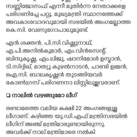
സണ്ണിജോസഫ് എന്നീ മുതിർന്ന നേതാക്കളെ
പരിഗണിച്ചേ പറ്റൂ. മുഖ്യമന്ത്രി സ്ഥാനത്തേക്ക്
അവകാശവാദവുമായി സഭയിൽ അംഗമല്ലാത്ത
കെ.സി. വേണുഗോപാലുമുണ്ട്.
എൻ.ശക്തൻ, പി.സി.വിഷ്ണുനാഥ്,
എ.പി.അനിൽകുമാർ, എം.വിൻസെന്റ്,
ബിന്ദുകൃഷ്ണ, എം.ലിജു, ഷാനിമോൾ ഉസ്മാൻ,
ടി.സിദ്ദിഖ്, മാത്യു കുഴൽനാടൻ, ചാണ്ടി ഉമ്മൻ,
ഐ.സി. ബാലകൃഷ്ണൻ തുടങ്ങിയവർ
കോൺഗ്രസ് പരിഗണനാ ലിസ്റ്റിലുള്ളവരാണ്.
 നാലിൽ വഴങ്ങുമോ ലീഗ്
രണ്ടാമത്തെ വലിയ കക്ഷി 22 അംഗങ്ങളുള്ള
ലീഗാണ്. കഴിഞ്ഞ യു.ഡി.എഫ് മന്ത്രിസഭയിൽ
ലീഗിന് അഞ്ച് മന്ത്രിമാരുണ്ടായിരുന്നു.
അവർക്ക് നാല് മന്ത്രിമാരെ നൽകി