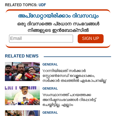
RELATED TOPICS:
UDF
അപ്ഡേറ്റായിരിക്കാം ദിവസവും
ഒരു ദിവസത്തെ പ്രധാന സംഭവങ്ങൾ
നിങ്ങളുടെ ഇൻബോക്സിൽ
RELATED NEWS
GENERAL
'റാന്നിയിലേത് സർക്കാർ
സ്പോൺസേഡ് വെള്ളപ്പൊക്കം,
സർക്കാർ തലത്തിൽ ഏകോപനമില്ല'
GENERAL
'സംസ്ഥാനത്ത് പറയത്തക്ക
അനിഷ്ടസംഭവങ്ങള്‍ റിപ്പോര്‍ട്ട്
ചെയ്തിട്ടില്ല, എല്ലാം
നിയന്ത്രണവിധേയം': റവന്യുമന്ത്രി
GENERAL
എപി അനിൽകുമാർ