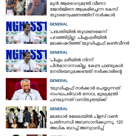
മുൻ ആരോഗ്യമന്ത്രി വീണാ
ജോർജിനെ ആക്രമിച്ചെന്ന കേസ്:
തുടരന്വേഷണത്തിന് സർക്കാർ
തീരുമാനം
GENERAL
'പദ്ധതിയിൽ തുടരണമെന്ന്
പറഞ്ഞിട്ടില്ല': പിഎംശ്രീയിൽ
മലക്കംമറിഞ്ഞ് യുഡിഎഫ് കൺവീനർ
GENERAL
'പിഎം ശ്രീയിൽ നിന്ന്
പിൻമാറാനാകില്ല, കേന്ദ്ര ഫണ്ടുകൾ
നേടിയെടുക്കേണ്ടത് സർക്കാരിന്റെ
ഉത്തരവാദിത്തം'; അടൂർ പ്രകാശ്
GENERAL
'യുഡിഎഫ് സർക്കാ‌ർ ചെയ്യുന്നത്
സംഘപരിവാർ സേവ, മുഖ്യമന്ത്രി
പറയുന്നത് വസ്‌തുതയ്‌ക്ക്
നിരക്കാത്ത കാര്യങ്ങൾ'
GENERAL
മലബാർ മേഖലയിൽ പ്‌ളസ് വൺ
പ്രതിസന്ധി അവസാനിക്കുന്നു, 120
അധിക ബാച്ച് അനുവദിച്ച്
ഉത്തരവിറങ്ങി