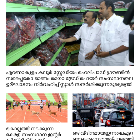
എറണാകുളം കലൂർ സ്റ്റേഡിയം ഹെലിപാഡ് ഗ്രൗണ്ടിൽ
സപ്ളൈകോ ഓണം മെഗാ ട്രേഡ് ഫെയർ സംസ്ഥാനതല
ഉദ്ഘാടനം നിർവഹിച്ച് സ്റ്റാൾ സന്ദർശിക്കുന്ന മുഖ്യമന്ത്രി
വി.ഡി. സതീശൻ. മന്ത്രി അനൂപ് ജേക്കബ് സമീപം
കൊല്ലത്ത് നടക്കുന്ന
ഒഴിവ് ദിനമായ ഇന്നലെ എറ
കേരള സംസ്ഥാന ഇന്റർ
ണാകുളം സൗത്ത് പാലത്തി