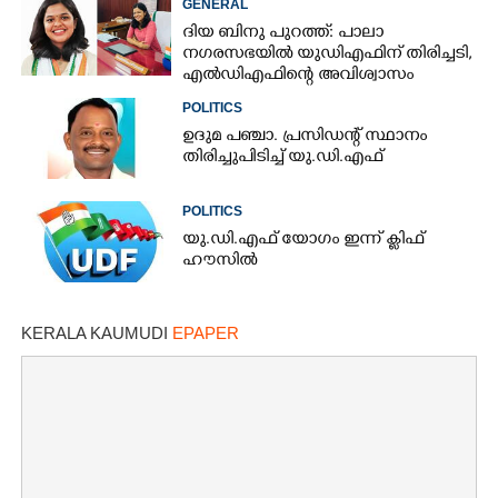
GENERAL
ദിയ ബിനു പുറത്ത്: പാലാ
നഗരസഭയിൽ യുഡിഎഫിന് തിരിച്ചടി,
എൽഡിഎഫിന്റെ അവിശ്വാസം
പാസായി
POLITICS
ഉദുമ പഞ്ചാ. പ്രസിഡന്റ് സ്ഥാനം
തിരിച്ചുപിടിച്ച് യു.ഡി.എഫ്
POLITICS
യു.ഡി.എഫ് യോഗം ഇന്ന് ക്ളിഫ്
ഹൗസിൽ
KERALA KAUMUDI
EPAPER