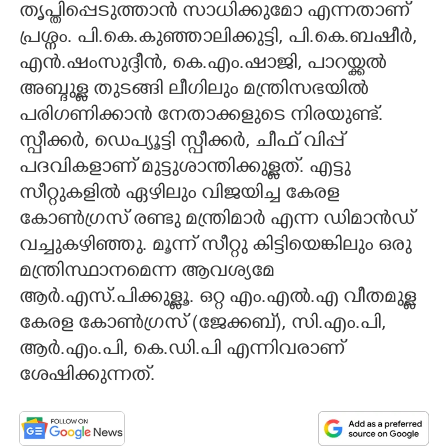
തൃപ്തിപ്പെടുത്താൻ സാധിക്കുമോ എന്നതാണ്
പ്രശ്നം. പി.കെ.കുഞ്ഞാലിക്കുട്ടി, പി.കെ.ബഷീർ,
എൻ.ഷംസുദ്ദീൻ, കെ.എം.ഷാജി, പാറയ്ക്കൽ
അബ്ദുള്ള തുടങ്ങി ലീഗിലും മന്ത്രിസഭയിൽ
പരിഗണിക്കാൻ നേതാക്കളുടെ നിരയുണ്ട്.
സ്പീക്കർ, ഡെപ്യൂട്ടി സ്പീക്കർ, ചീഫ് വിപ്പ്
പദവികളാണ് മുട്ടുശാന്തിക്കുള്ളത്. എട്ടു
സീറ്റുകളിൽ ഏഴിലും വിജയിച്ച കേരള
കോൺഗ്രസ് രണ്ടു മന്ത്രിമാർ എന്ന ഡിമാൻഡ്
വച്ചുകഴിഞ്ഞു. മൂന്ന് സീറ്റു കിട്ടിയെങ്കിലും ഒരു
മന്ത്രിസ്ഥാനമെന്ന ആവശ്യമേ
ആർ.എസ്.പിക്കുള്ളൂ. ഒറ്റ എം.എൽ.എ വീതമുള്ള
കേരള കോൺഗ്രസ് (ജേക്കബ്), സി.എം.പി,
ആർ.എം.പി, കെ.ഡി.പി എന്നിവരാണ്
ശേഷിക്കുന്നത്.