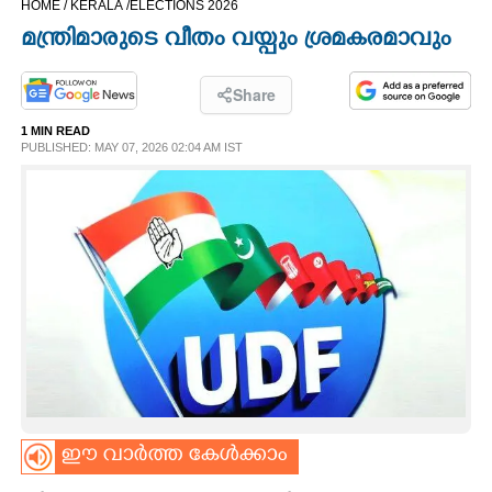
HOME /
KERALA /
ELECTIONS 2026
CINEMA
മന്ത്രിമാരുടെ വീതം വയ്പും ശ്രമകരമാവും
OPINION
Share
1 MIN READ
PHOTOS
PUBLISHED: MAY 07, 2026 02:04 AM IST
LIFESTYLE
SPIRITUAL
INFO+
ART
ഈ വാർത്ത കേൾക്കാം
ASTRO