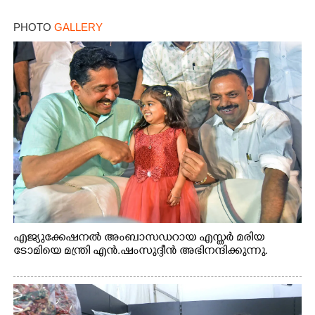
PHOTO
GALLERY
എജ്യുക്കേഷനൽ അംബാസഡറായ എസ്തർ മരിയ
ടോമിയെ മന്ത്രി എൻ.ഷംസുദ്ദീൻ അഭിനന്ദിക്കുന്നു.