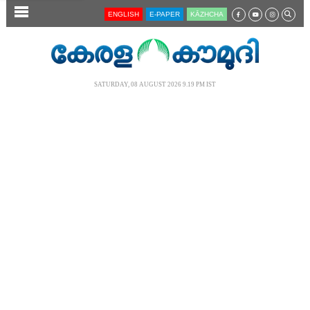
SECTIONS
ENGLISH
E-PAPER
KĀZHCHA
HOME
LATEST
SATURDAY, 08 AUGUST 2026 9.19 PM IST
AUDIO
NOTIFIED NEWS
POLL
KERALA
LOCAL
NEWS 360
CASE DIARY