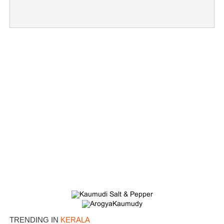
×
Share this link
Copy Link
TRENDING IN
KERALA